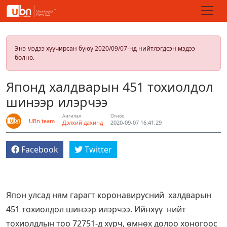
Энэ мэдээ хуучирсан буюу 2020/09/07-нд нийтлэгдсэн мэдээ
болно.
Японд халдварын 451 тохиолдол
шинээр илэрчээ
Ангилал
Огноо
UBn team
Дэлхий дахинд
2020-09-07 16:41:29
Facebook
Twitter
Япон улсад ням гарагт коронавирусний халдварын
451 тохиолдол шинээр илэрчээ. Ийнхүү нийт
тохиолдлын тоо 72751-д хүрч, өмнөх долоо хоногоос