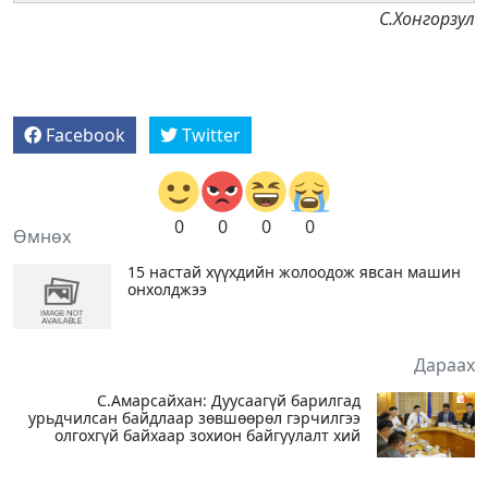
С.Хонгорзул
Facebook
Twitter
0
0
0
0
Өмнөх
15 настай хүүхдийн жолоодож явсан машин
онхолджээ
Дараах
С.Амарсайхан: Дуусаагүй барилгад
урьдчилсан байдлаар зөвшөөрөл гэрчилгээ
олгохгүй байхаар зохион байгуулалт хий