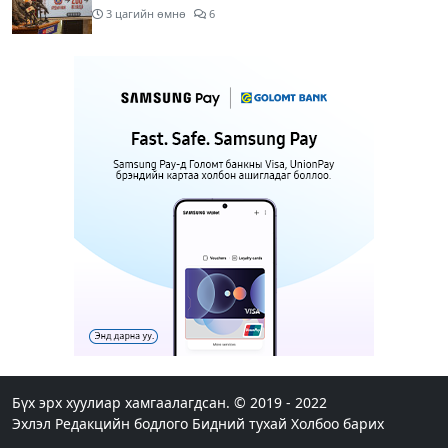
3 цагийн өмнө
6
Нэгдүгээр хорооллын арын замыг өнөөдөр орой
23:00 цагаас түр хааж, борооны ус зайлуулах
шугамын хөндлөн сэтэлгээ хийнэ
5 цагийн өмнө
1
Нэгдүгээр ангид элсэгчдийн бүртгэлийг энэ
сарын 17-ноос E-Mongolia системээр зохион
байгуулна
5 цагийн өмнө
Өнөөдөр тэгш тоогоор төгссөн автомашинтай
иргэд 50 хүртэлх мянган төгрөгөнд БЕНЗИН авна
5 цагийн өмнө
Нийслэлийн цэцэрлэгийн цахим бүртгэл энэ
сарын 10-нд эхэлж, иргэд дараах зүйлсийг
анхаарах шаардлагатай
Бүх эрх хуулиар хамгаалагдсан. © 2019 - 2022
Эхлэл
Редакцийн бодлого
Бидний тухай
Холбоо барих
6 цагийн өмнө