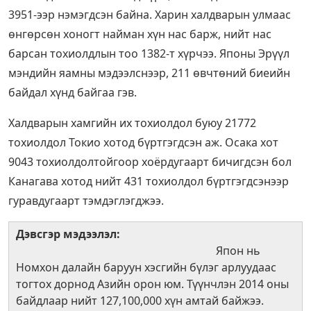
3951-ээр нэмэгдсэн байна. Харин халдварын улмаас
өнгөрсөн хоногт найман хүн нас барж, нийт нас
барсан тохиолдлын тоо 1382-т хүрчээ. Японы Эрүүл
мэндийн яамны мэдээлснээр, 211 өвчтөний биеийн
байдал хүнд байгаа гэв.
Халдварын хамгийн их тохиолдол буюу 21772
тохиолдол Токио хотод бүртгэгдсэн аж. Осака хот
9043 тохиолдолтойгоор хоёрдугаарт бичигдсэн бол
Канагава хотод нийт 431 тохиолдол бүртгэгдсэнээр
гуравдугаарт тэмдэглэгджээ.
Дэвсгэр мэдээлэл:
Япон нь
Номхон далайн баруун хэсгийн бүлэг арлуудаас
тогтох дорнод Азийн орон юм. Түүнчлэн 2014 оны
байдлаар нийт 127,100,000 хүн амтай байжээ.