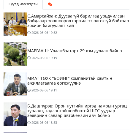
Сүүлд нэмэгдсэн
С.Амарсайхан: Дуусаагүй барилгад урьдчилсан
байдлаар зөвшөөрөл гэрчилгээ олгохгүй байхаар
зохион байгуулалт хий
2026-08-06
19:52
МАРГААШ: Улаанбаатарт 29 хэм дулаан байна
2026-08-06
19:19
МИАТ ТӨХК “БОИНГ“ компанитай хамтын
ажиллагаагаа өргөжүүлнэ
2026-08-06
19:11
Б.Дашпүрэв: Орон нутгийн иргэд намрын ургац
хураалт, хадлантай холбоотой ШТС-уудаар
зөөврийн саваар автобензин авч болно
2026-08-06
18:53