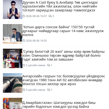
Дуучин A Cool буюу Б.Анхбаяр Төв цэнгэлдэх
хүрээлэнгийн Үйл ажиллагаа, олон нийтийн
тоглолт хариуцсан захирлаар томилогджээ
2026-08-06
16:07
3
“Хотын дарга сонсож байна” 150150 тусгай
дугаарыг наймдугаар сарын 14-нөөс ажиллуулж
эхэлнэ
2026-08-06
16:03
“Супер бэлэгтэй 20 жил“ аяны хоёр өрөө байрны
эзэн: Охиныхоо төрсөн өдрөөр байртай болно
гэдэг хамгийн том аз завшаан
2 цагийн өмнө
1
Ангарскийн газрын тос боловсруулах үйлдвэрээс
ачигдсан 1980 тонн АИ-92 автобензин өнөөдөр
Монгол Улсын хилээр орж ирнэ
3 цагийн өмнө
1
Д.Амарбаясгалан: Шатахууны хомсдол биш
төрийн бодлогын хомсдол үүсээд байна