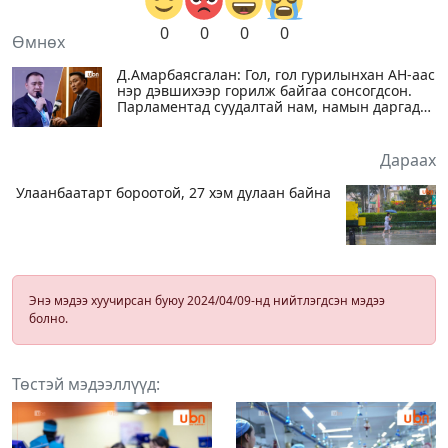
0
0
0
0
Өмнөх
Д.Амарбаясгалан: Гол, гол гурилынхан АН-аас
нэр дэвшихээр горилж байгаа сонсогдсон.
Парламентад суудалтай нам, намын даргад
нөлөөлчихсөн байна
Дараах
Улаанбаатарт бороотой, 27 хэм дулаан байна
Энэ мэдээ хуучирсан буюу 2024/04/09-нд нийтлэгдсэн мэдээ
болно.
Төстэй мэдээллүүд: