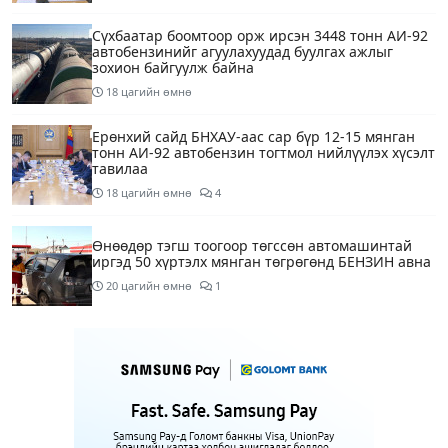
Сүхбаатар боомтоор орж ирсэн 3448 тонн АИ-92
автобензинийг агуулахуудад буулгах ажлыг
зохион байгуулж байна
18 цагийн өмнө
Ерөнхий сайд БНХАУ-аас сар бүр 12-15 мянган
тонн АИ-92 автобензин тогтмол нийлүүлэх хүсэлт
тавилаа
18 цагийн өмнө
4
Өнөөдөр тэгш тоогоор төгссөн автомашинтай
иргэд 50 хүртэлх мянган төгрөгөнд БЕНЗИН авна
20 цагийн өмнө
1
Өнөөдөр” Аавуудын баяр”-ын өдөр
1 өдрийн өмнө