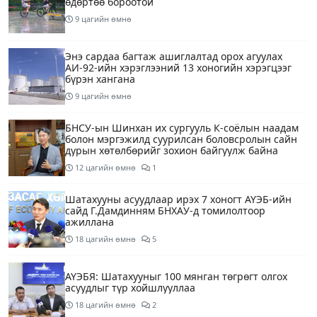
өдөртөө бороотой
9 цагийн өмнө
Энэ сардаа багтаж ашиглалтад орох агуулах
АИ-92-ийн хэрэглээний 13 хоногийн хэрэгцээг
бүрэн хангана
9 цагийн өмнө
БНСУ-ын Шинхан их сургууль К-соёлын наадам
болон мэргэжилд суурилсан боловсролын сайн
дурын хөтөлбөрийг зохион байгуулж байна
12 цагийн өмнө
1
Шатахууны асуудлаар ирэх 7 хоногт АҮЭБ-ийн
сайд Г.Дамдинням БНХАУ-д томилолтоор
ажиллана
18 цагийн өмнө
5
АҮЭБЯ: Шатахууныг 100 мянган төгрөгт олгох
асуудлыг түр хойшлууллаа
18 цагийн өмнө
2