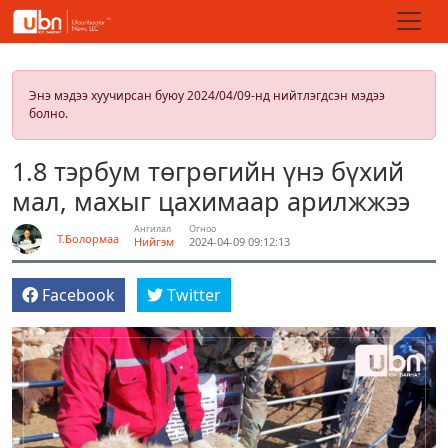
Энэ мэдээ хуучирсан буюу 2024/04/09-нд нийтлэгдсэн мэдээ
болно.
1.8 тэрбум төгрөгийн үнэ бүхий
мал, махыг цахимаар арилжжээ
Ангилал
Огноо
Т.Болормаа
Нийгэм
2024-04-09 09:12:13
Facebook
Twitter