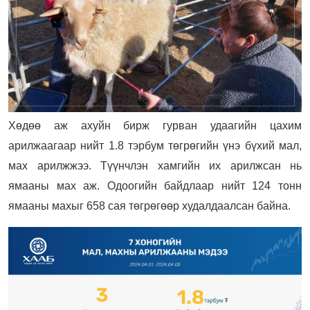
Хөдөө аж ахуйн бирж гурван удаагийн цахим
арилжаагаар нийт 1.8 тэрбум төгрөгийн үнэ бүхий мал,
мах арилжжээ. Түүнчлэн хамгийн их арилжсан нь
ямааны мах аж. Одоогийн байдлаар нийт 124 тонн
ямааны махыг 658 сая төгрөгөөр худалдаалсан байна.