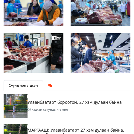
Сүүлд нэмэгдсэн
Улаанбаатарт бороотой, 27 хэм дулаан байна
хэдхэн секундын өмнө
МАРГААШ: Улаанбаатарт 27 хэм дулаан байна,