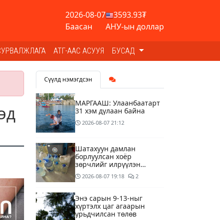
2026-08-07
3593.93₮
Баасан
АНУ-ын доллар
СУРВАЛЖЛАГА
АТГ-ААС АСУУЯ
БУСАД
Сүүлд нэмэгдсэн
МАРГААШ: Улаанбаатарт
эд
31 хэм дулаан байна
2026-08-07
21:12
Шатахуун дамлан
борлуулсан хоёр
зөрчлийг илрүүлэн
шалгаж байна
2026-08-07
19:18
2
Энэ сарын 9-13-ныг
хүртэлх цаг агаарын
урьдчилсан төлөв