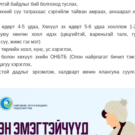
элтэй байдлыг бий болгоход туслах,
өхний сүү татрахаас сэргийлж тайван амраах, анхаарал 
 өдөрт 4-5 удаа, Хөхүүл эх өдөрт 5-6 удаа хооллож 1-
уюу хөнгөн хоол идэх (цөцгийтэй, вареньтай талх, г
 сүү, жимс гэх мэт)
төрлийн хоол, хүнс, ус хэрэглэх,
 болон хөхүүл эхийн ОНБТБ (Олон найрлагат бичил тэж
агуу хэрэглэх,
стой дадлыг эрхэмлэж, халдварт өвчин ялангуяа суулг