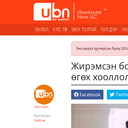
ЭХЛЭЛ
УЛС ТӨР
ОЮУ ТОЛГОЙ
ГОЛ ДҮР
VI
Энэ мэдээ хуучирсан буюу 202
Жирэмсэн бо
өгөх хоолл
Facebook
Twitt
UBn team
Ангилал
Нийгэм