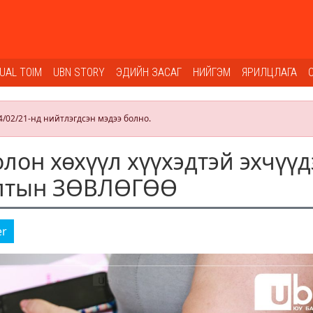
SUAL TOIM
UBN STORY
ЭДИЙН ЗАСАГ
НИЙГЭМ
ЯРИЛЦЛАГА
4/02/21-нд нийтлэгдсэн мэдээ болно.
лон хөхүүл хүүхэдтэй эхчүүд
олтын ЗӨВЛӨГӨӨ
er