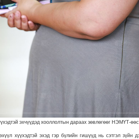
үхэдтэй эхчүүдэд хооллолтын дараах зөвлөгөөг НЭМҮТ-өөс 
хүүл хүүхэдтэй эхэд гэр бүлийн гишүүд нь сэтгэл зүйн д