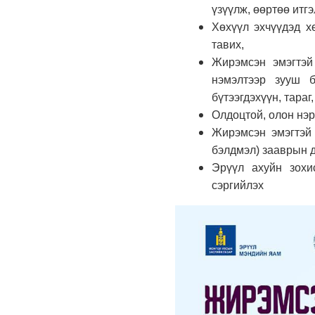
үзүүлж, өөртөө итг
Хөхүүл эхчүүдэд х
тавих,
Жирэмсэн эмэгтэй
нэмэлтээр зууш б
бүтээгдэхүүн, тараг,
Олдоцтой, олон нэр 
Жирэмсэн эмэгтэй
бэлдмэл) зааврын д
Эрүүл ахуйн зохи
сэргийлэх