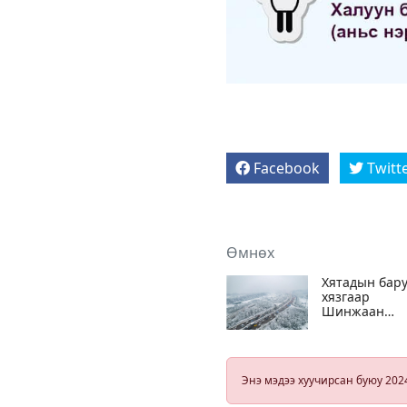
Facebook
Twitt
Өмнөх
Хятадын бар
хязгаар
Шинжаан
мужид -52.3
градуст хүрч
хүйтэрчээ
Энэ мэдээ хуучирсан буюу 202