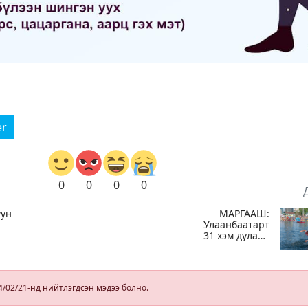
er
0
0
0
0
уун
МАРГААШ:
Улаанбаатарт
31 хэм дулаан
байна
4/02/21-нд нийтлэгдсэн мэдээ болно.