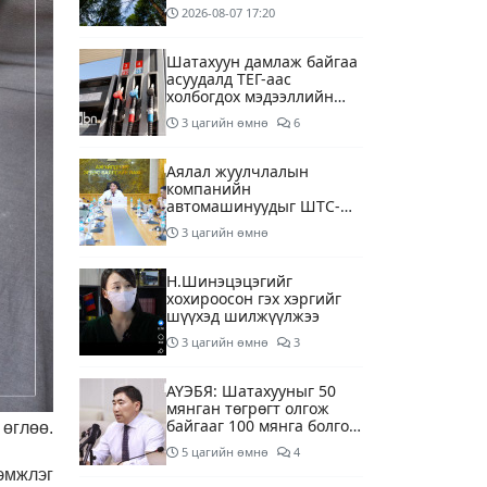
2026-08-07
17:20
Шатахуун дамлаж байгаа
асуудалд ТЕГ-аас
холбогдох мэдээллийн
дагуу шалгалтын
3 цагийн өмнө
6
ажиллагааг эрчимжүүлж
байна
Аялал жуулчлалын
компанийн
автомашинуудыг ШТС-
ууд хязгаарлалтгүйгээр
3 цагийн өмнө
шатахуун олгох
боломжоор хангана
Н.Шинэцэцэгийг
хохироосон гэх хэргийг
шүүхэд шилжүүлжээ
3 цагийн өмнө
3
АҮЭБЯ: Шатахууныг 50
мянган төгрөгт олгож
байгааг 100 мянга болгож
өглөө.
нэмэгдүүлэхээр ажиллаж
5 цагийн өмнө
4
байна
эмжлэг