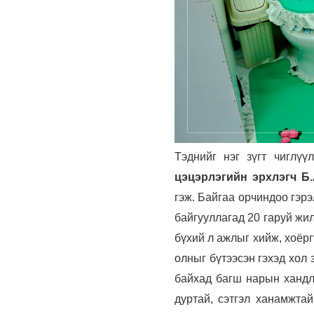
Тэднийг нэг зүгт чиглү
цэцэрлэгийн эрхлэгч Б
гэж. Байгаа орчиндоо гэр
байгууллагад 20 гаруй жил
бүхий л ажлыг хийж, хоёрг
олныг бүтээсэн гэхэд хол 
байхад багш нарын хандл
дуртай, сэтгэл ханамжтай