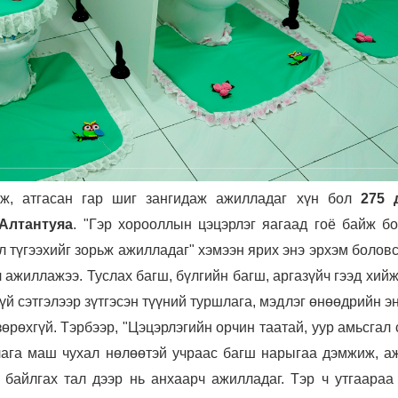
үлж, атгасан гар шиг зангидаж ажилладаг хүн бол
275 
.Алтантуяа
. "Гэр хорооллын цэцэрлэг яагаад гоё байж бо
эл түгээхийг зорьж ажилладаг" хэмээн ярих энэ эрхэм боло
 ажиллажээ. Туслах багш, бүлгийн багш, аргазүйч гээд хий
үй сэтгэлээр зүтгэсэн түүний туршлага, мэдлэг өнөөдрийн э
зөрөхгүй. Тэрбээр, "Цэцэрлэгийн орчин таатай, уур амьсгал
ага маш чухал нөлөөтэй учраас багш нарыгаа дэмжиж, а
 байлгах тал дээр нь анхаарч ажилладаг. Тэр ч утгаараа