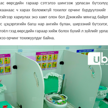
аас өөрсдийн гараар сэтгэлээ шингээж урласан бүтээлүү
хаанаас ч харах боломжгүй тохилог орчинг бүрдүүлэхийг 
тэйгээр хариулах энэ хамт олон бол Дэнжийн мянгад байрл
ус цэцэрлэгийн багш нар ангийн булан, ширээний бүтээлэг
гоёл гээд өөрсдийн гараар хийж болох бүхий л зүйлийг урла
хээ орчинг тохижуулдаг байна.