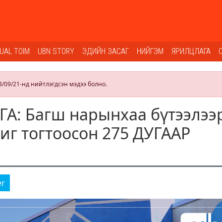
SUAL TOIM
UBN STORY
ЭДИЙН ЗАСАГ
НИЙГЭМ
ЯРИЛЦЛАГА
3/09/21-нд нийтлэгдсэн мэдээ болно.
А: Багш нарынхаа бүтээлээ
иг тогтоосон 275 ДУГААР
er