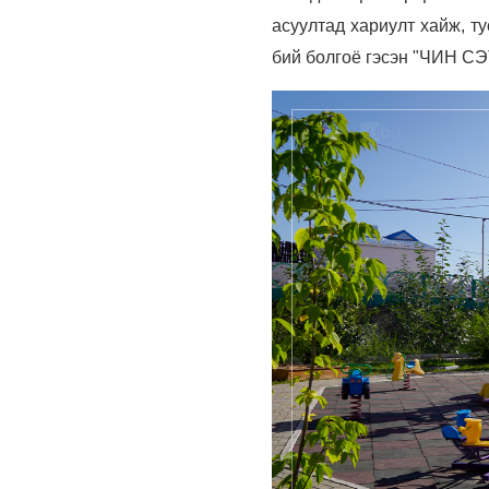
асуултад хариулт хайж, ту
бий болгоё гэсэн "ЧИН СЭТ