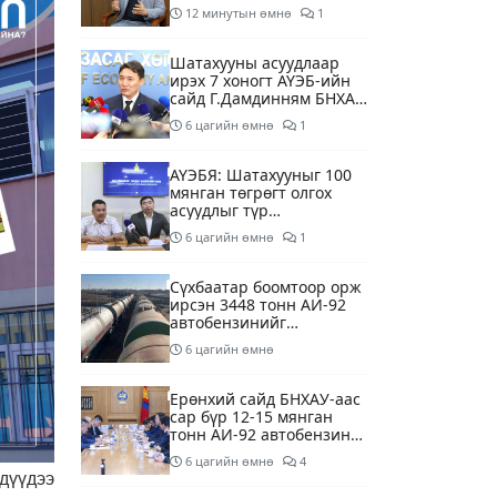
суурилсан боловсролын
12 минутын өмнө
1
сайн дурын хөтөлбөрийг
зохион байгуулж байна
Шатахууны асуудлаар
ирэх 7 хоногт АҮЭБ-ийн
сайд Г.Дамдинням БНХАУ-
д томилолтоор ажиллана
6 цагийн өмнө
1
АҮЭБЯ: Шатахууныг 100
мянган төгрөгт олгох
асуудлыг түр
хойшлууллаа
6 цагийн өмнө
1
Сүхбаатар боомтоор орж
ирсэн 3448 тонн АИ-92
автобензинийг
агуулахуудад буулгах
6 цагийн өмнө
ажлыг зохион байгуулж
байна
Ерөнхий сайд БНХАУ-аас
сар бүр 12-15 мянган
тонн АИ-92 автобензин
тогтмол нийлүүлэх хүсэлт
6 цагийн өмнө
4
тавилаа
дүүдээ