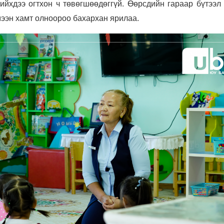
йхдээ огтхон ч төвөгшөөдөггүй. Өөрсдийн гараар бүтээл 
мээн хамт олноороо бахархан ярилаа.