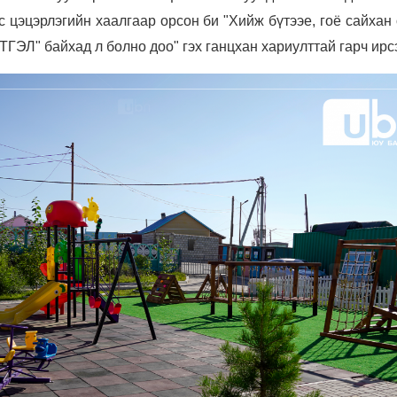
с цэцэрлэгийн хаалгаар орсон би "Хийж бүтээе, гоё сайхан
ГЭЛ" байхад л болно доо" гэх ганцхан хариулттай гарч ирс