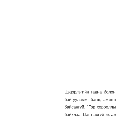
Цэцэрлэгийн гадна болон
байгууламж, багш, ажилт
байсангүй. "Гэр хороолл
байхдаа. Цаг наргүй их а