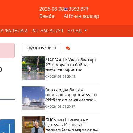
2026-08-08
3593.87₮
Бямба
АНУ-ын доллар
СУРВАЛЖЛАГА
АТГ-ААС АСУУЯ
БУСАД
Сүүлд нэмэгдсэн
МАРГААШ: Улаанбаатарт
27 хэм дулаан байна,
р
өдөртөө бороотой
2026-08-08
20:43
Энэ сардаа багтаж
ашиглалтад орох агуулах
АИ-92-ийн хэрэглээний
13 хоногийн хэрэгцээг
2026-08-08
20:37
бүрэн хангана
БНСУ-ын Шинхан их
сургууль К-соёлын
наадам болон мэргэжилд