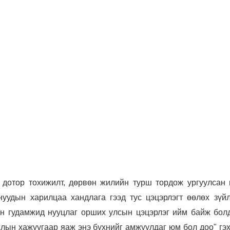
 дотор тохижилт, дөрвөн жилийн турш тордож ургуулсан 
нуудын харилцаа хандлага гээд тус цэцэрлэгт өөлөх зүйл
ын гудамжид нууцлаг орших улсын цэцэрлэг ийм байж бол
жлын хажуугаар яаж энэ бүхнийг амжуулдаг юм бол доо" гэ