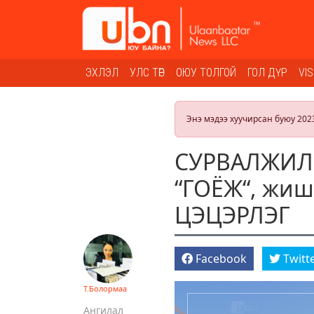
ЭХЛЭЛ
УЛС ТӨР
ОЮУ ТОЛГОЙ
ГОЛ ДҮР
VI
Энэ мэдээ хуучирсан буюу 202
СУРВАЛЖИЛГ
“ГОЁЖ“, жиш
ЦЭЦЭРЛЭГ
Facebook
Twitt
Т.Болормаа
Ангилал