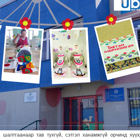
х шалтгаанаар тав тухгүй, сэтгэл ханамжгүй орчинд хүүх