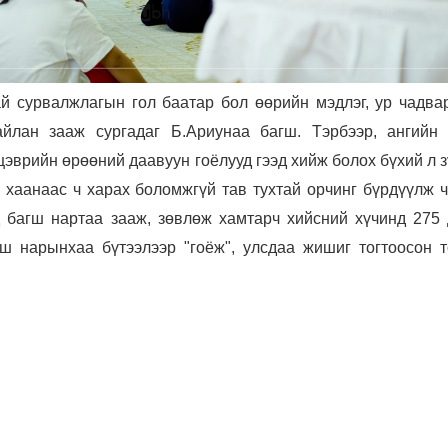
й сурвалжлагын гол баатар бол өөрийн мэдлэг, ур чадва
йлан зааж сургадаг Б.Ариунаа багш. Тэрбээр, ангийн 
цэврийн өрөөний даавуун гоёлууд гээд хийж болох бүхий л 
 хаанаас ч харах боломжгүй тав тухтай орчинг бүрдүүлж ч
д багш нартаа зааж, зөвлөж хамтарч хийсний хүчинд 275 
гш нарынхаа бүтээлээр "гоёж", улсдаа жишиг тогтоосон т