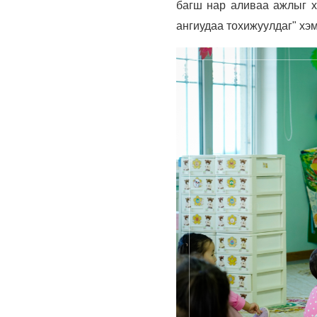
багш нар аливаа ажлыг хи
ангиудаа тохижуулдаг" хэ