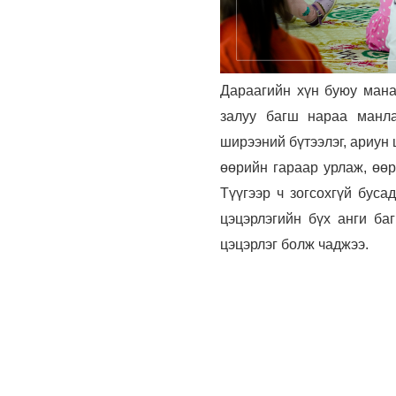
Дараагийн хүн буюу мана
залуу багш нараа манла
ширээний бүтээлэг, ариун 
өөрийн гараар урлаж, өөр
Түүгээр ч зогсохгүй буса
цэцэрлэгийн бүх анги ба
цэцэрлэг болж чаджээ.