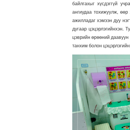
байлгахыг хүсдэггүй учр
ангиудаа тохижуулж, өөр 
ажилладаг хэмээн дуу нэг
дугаар цэцэрлэгийнхэн. Т
цэврий
н өрөөний даавуун 
танхим болон цэцэрлэгийн