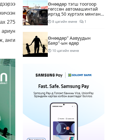
Өнөөдөр тэгш тоогоор
дээрээ
төгссөн автомашинтай
хичээн
иргэд 50 хүртэлх мянган
төгрөгөнд БЕНЗИН авна
8 цагийн өмнө
1
ах 275
, ариун
Өнөөдөр” Аавуудын
ж, анги
баяр”-ын өдөр
10 цагийн өмнө
Улаанбаатарт 31 хэм
дулаан байна
12 цагийн өмнө
МАРГААШ: Улаанбаатарт
31 хэм дулаан байна
21 цагийн өмнө
Шатахуун дамлан
борлуулсан хоёр