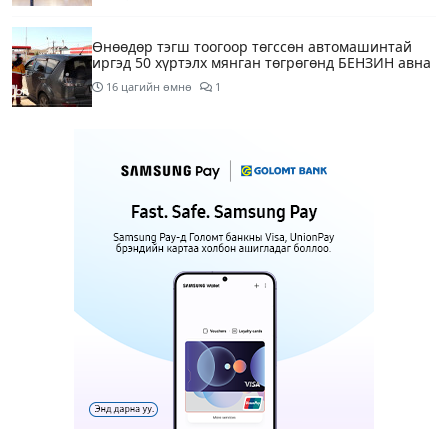
Өнөөдөр тэгш тоогоор төгссөн автомашинтай
иргэд 50 хүртэлх мянган төгрөгөнд БЕНЗИН авна
16 цагийн өмнө
1
Өнөөдөр” Аавуудын баяр”-ын өдөр
18 цагийн өмнө
Улаанбаатарт 31 хэм дулаан байна
20 цагийн өмнө
МАРГААШ: Улаанбаатарт 31 хэм дулаан байна
1 өдрийн өмнө