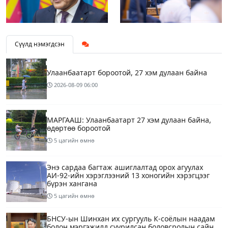
Сүүлд нэмэгдсэн
Улаанбаатарт бороотой, 27 хэм дулаан байна
2026-08-09
06:00
МАРГААШ: Улаанбаатарт 27 хэм дулаан байна,
өдөртөө бороотой
5 цагийн өмнө
Энэ сардаа багтаж ашиглалтад орох агуулах
АИ-92-ийн хэрэглээний 13 хоногийн хэрэгцээг
бүрэн хангана
5 цагийн өмнө
БНСУ-ын Шинхан их сургууль К-соёлын наадам
болон мэргэжилд суурилсан боловсролын сайн