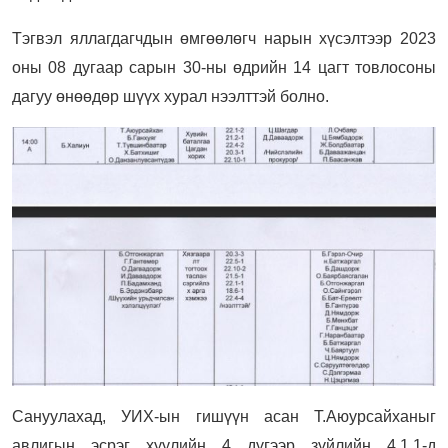
Тэгвэл яллагдагчдын өмгөөлөгч нарын хүсэлтээр 2023
оны 08 дугаар сарын 30-ны өдрийн 14 цагт товлосоны
дагуу өнөөдөр шүүх хурал нээлттэй болно.
Сануулахад, УИХ-ын гишүүн асан Т.Аюурсайханыг
авлигын эсрэг хуулийн 4 дүгээр зүйлийн 4.1.1-д