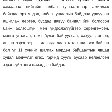
хамаарах нийтийн албан тушаалтнаар ажиллаж
байхдаа эрх мэдэл, албан тушаалын байдлаа урвуулан
ашиглаж өөртөө, бусдад давуу байдал бий болгосон
байж болзошгүй, мөн үндэслэлгүйгээр хөрөнгөжсөн,
мөнгө угаасан, гэмт бүлэг байгуулсан, хахууль өгсөн,
авсан зэрэг хэрэгт яллагдагчаар татан шалгаж байсан
бол уг 11 хүнийг шалгах мөрдөн байцаалтын явцад
худал мэдүүлэг өгөх, гэрчид хууль бусаар нөлөөлсөн
зэрэг зүйл анги нэмэгдсэн байдаг.