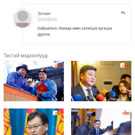
Зочин
2023/08/30
Хойшилно. Улмаар хөөн хэлэлцэх хугацаа
дуусна.
Төстэй мэдээллүүд: