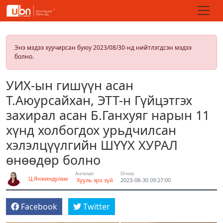
Энэ мэдээ хуучирсан буюу 2023/08/30-нд нийтлэгдсэн мэдээ
болно.
УИХ-ын гишүүн асан
Т.Аюурсайхан, ЭТТ-н Гүйцэтгэх
захирал асан Б.Ганхуяг нарын 11
хүнд холбогдох урьдчилсан
хэлэлцүүлгийн ШҮҮХ ХУРАЛ
өнөөдөр болно
Ангилал
Огноо
Ц.Янжиндулам
Хууль эрх зүй
2023-08-30 09:27:00
Facebook
Twitter