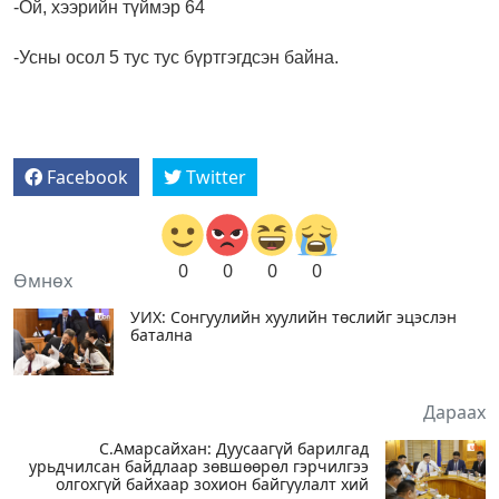
-Ой, хээрийн түймэр 64
-Усны осол 5 тус тус бүртгэгдсэн байна.
Facebook
Twitter
0
0
0
0
Өмнөх
УИХ: Сонгуулийн хуулийн төслийг эцэслэн
батална
Дараах
С.Амарсайхан: Дуусаагүй барилгад
урьдчилсан байдлаар зөвшөөрөл гэрчилгээ
олгохгүй байхаар зохион байгуулалт хий