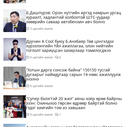
Б.Дашпүрэв: Орон нутгийн иргэд намрын ургац
хураалт, хадлантай холбоотой ШТС-уудаар
зөөврийн саваар автобензин авч болно
3 цагийн өмнө
Дуучин A Cool буюу Б.Анхбаяр Төв цэнгэлдэх
хүрээлэнгийн Үйл ажиллагаа, олон нийтийн
тоглолт хариуцсан захирлаар томилогджээ
6 цагийн өмнө
6
“Хотын дарга сонсож байна” 150150 тусгай
дугаарыг наймдугаар сарын 14-нөөс ажиллуулж
эхэлнэ
6 цагийн өмнө
“Супер бэлэгтэй 20 жил“ аяны хоёр өрөө байрны
эзэн: Охиныхоо төрсөн өдрөөр байртай болно
гэдэг хамгийн том аз завшаан
9 цагийн өмнө
1