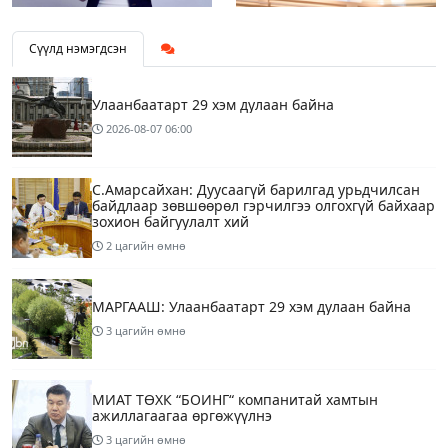
Сүүлд нэмэгдсэн
Улаанбаатарт 29 хэм дулаан байна
2026-08-07
06:00
С.Амарсайхан: Дуусаагүй барилгад урьдчилсан
байдлаар зөвшөөрөл гэрчилгээ олгохгүй байхаар
зохион байгуулалт хий
2 цагийн өмнө
МАРГААШ: Улаанбаатарт 29 хэм дулаан байна
3 цагийн өмнө
МИАТ ТӨХК “БОИНГ“ компанитай хамтын
ажиллагаагаа өргөжүүлнэ
3 цагийн өмнө