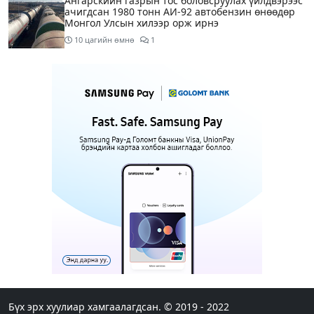
Ангарскийн газрын тос боловсруулах үйлдвэрээс
ачигдсан 1980 тонн АИ-92 автобензин өнөөдөр
Монгол Улсын хилээр орж ирнэ
10 цагийн өмнө
1
Д.Амарбаясгалан: Шатахууны хомсдол биш
төрийн бодлогын хомсдол үүсээд байна
10 цагийн өмнө
6
Нэгдүгээр хорооллын арын замыг өнөөдөр орой
23:00 цагаас түр хааж, борооны ус зайлуулах
шугамын хөндлөн сэтэлгээ хийнэ
12 цагийн өмнө
1
Нэгдүгээр ангид элсэгчдийн бүртгэлийг энэ
сарын 17-ноос E-Mongolia системээр зохион
байгуулна
12 цагийн өмнө
Өнөөдөр тэгш тоогоор төгссөн автомашинтай
иргэд 50 хүртэлх мянган төгрөгөнд БЕНЗИН авна
Бүх эрх хуулиар хамгаалагдсан. © 2019 - 2022