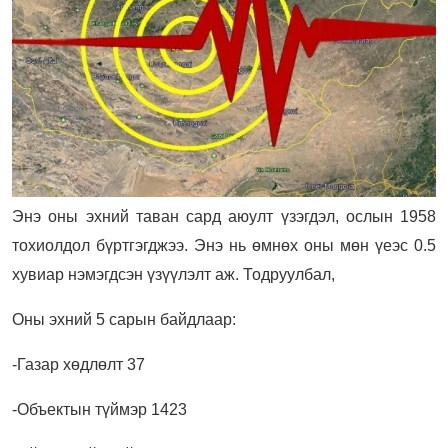
Энэ оны эхний таван сард аюулт үзэгдэл, ослын 1958
тохиолдол бүртгэгджээ. Энэ нь өмнөх оны мөн үеэс 0.5
хувиар нэмэгдсэн үзүүлэлт аж. Тодруулбал,
Оны эхний 5 сарын байдлаар:
-Газар хөдлөлт 37
-Объектын түймэр 1423