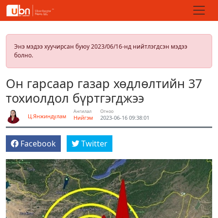
Энэ мэдээ хуучирсан буюу 2023/06/16-нд нийтлэгдсэн мэдээ
болно.
Он гарсаар газар хөдлөлтийн 37
тохиолдол бүртгэгджээ
Ангилал
Огноо
Ц.Янжиндулам
Нийгэм
2023-06-16 09:38:01
Facebook
Twitter