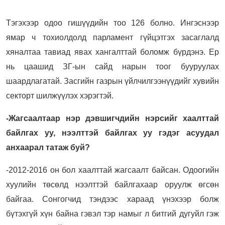
Тэгэхээр одоо гишүүдийн тоо 126 болно. Ингэснээр
ямар ч тохиолдолд парламент гүйцэтгэх засаглалд
хяналтаа тавиад явах хангалттай боломж бүрдэнэ. Ер
нь цаашид ЗГ-ын сайд нарын тоог бууруулах
шаардлагатай. Засгийн газрын үйлчилгээнүүдийг хувийн
секторт шилжүүлэх хэрэгтэй.
-Жагсаалтаар нэр дэвшигчдийн нэрсийг хаалттай
байлгах уу, нээлттэй байлгах уу гэдэг асуудал
анхаарал татаж буй?
-2012-2016 он бол хаалттай жагсаалт байсан. Одоогийн
хуулийн төсөлд нээлттэй байлгахаар оруулж өгсөн
байгаа. Сонгогчид тэндээс хараад үнэхээр болж
бүтэхгүй хүн байна гэвэл тэр намыг л битгий дугуйл гэж