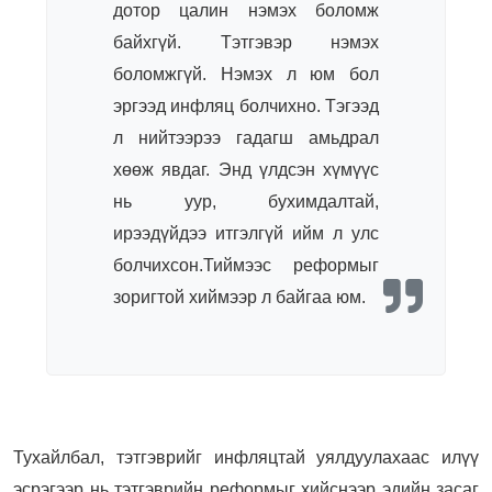
дотор цалин нэмэх боломж
байхгүй. Тэтгэвэр нэмэх
боломжгүй. Нэмэх л юм бол
эргээд инфляц болчихно. Тэгээд
л нийтээрээ гадагш амьдрал
хөөж явдаг. Энд үлдсэн хүмүүс
нь уур, бухимдалтай,
ирээдүйдээ итгэлгүй ийм л улс
болчихсон.Тиймээс реформыг
зоригтой хиймээр л байгаа юм.
Тухайлбал, тэтгэврийг инфляцтай уялдуулахаас илүү
эсрэгээр нь тэтгэврийн реформыг хийснээр эдийн засаг