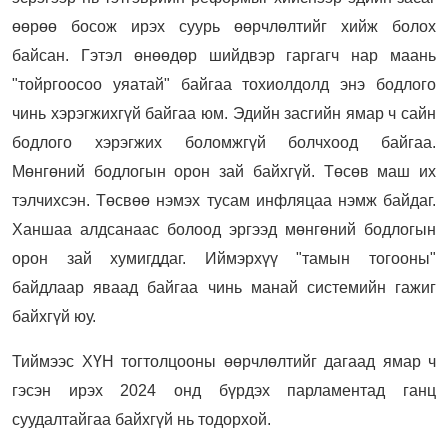
өөрөө босож ирэх суурь өөрчлөлтийг хийж болох
байсан. Гэтэл өнөөдөр шийдвэр гаргагч нар маань
"тойргоосоо уяатай" байгаа тохиолдолд энэ бодлого
чинь хэрэгжихгүй байгаа юм. Эдийн засгийн ямар ч сайн
бодлого хэрэгжих боломжгүй болчхоод байгаа.
Мөнгөний бодлогын орон зай байхгүй. Төсөв маш их
тэлчихсэн. Төсвөө нэмэх тусам инфляцаа нэмж байдаг.
Ханшаа алдсанаас болоод эргээд мөнгөний бодлогын
орон зай хумигддаг. Иймэрхүү "тамын тогооны"
байдлаар яваад байгаа чинь манай системийн гажиг
байхгүй юу.
Тиймээс ХҮН тогтолцооны өөрчлөлтийг дагаад ямар ч
гэсэн ирэх 2024 онд бүрдэх парламентад ганц
суудалтайгаа байхгүй нь тодорхой.