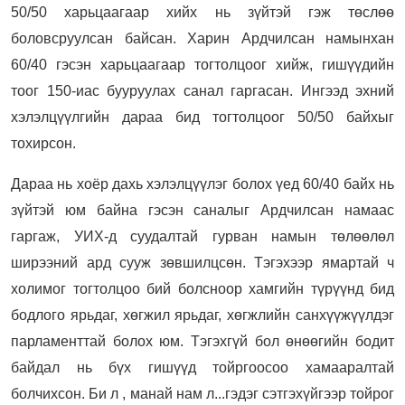
50/50 харьцаагаар хийх нь зүйтэй гэж төслөө
боловсруулсан байсан. Харин Ардчилсан намынхан
60/40 гэсэн харьцаагаар тогтолцоог хийж, гишүүдийн
тоог 150-иас бууруулах санал гаргасан. Ингээд эхний
хэлэлцүүлгийн дараа бид тогтолцоог 50/50 байхыг
тохирсон.
Дараа нь хоёр дахь хэлэлцүүлэг болох үед 60/40 байх нь
зүйтэй юм байна гэсэн саналыг Ардчилсан намаас
гаргаж, УИХ-д суудалтай гурван намын төлөөлөл
ширээний ард сууж зөвшилцсөн. Тэгэхээр ямартай ч
холимог тогтолцоо бий болсноор хамгийн түрүүнд бид
бодлого ярьдаг, хөгжил ярьдаг, хөгжлийн санхүүжүүлдэг
парламенттай болох юм. Тэгэхгүй бол өнөөгийн бодит
байдал нь бүх гишүүд тойргоосоо хамааралтай
болчихсон. Би л , манай нам л...гэдэг сэтгэхүйгээр тойрог