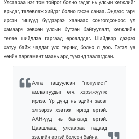
Улсаараа нэг том тойрог болно гэдэг нь улсын хөгжлийг
ярьдаг, төлөвлөж хийдэг болно гэсэн санаа. Эндээс гарч
ирсэн гишүүд бүгдээрээ хаанаас сонгогдсоноос үл
хамаарч зөвхөн улсын бүтээн байгуулалт, хөгжлийн
төлөө шийдлээ гаргаад өрсөлддөг. Шийдвэр дээрээ
хатуу байж чаддаг улс төрчид болно л доо. Гэтэл үе
үеийн парламент маань ард түмэнд таалагдсан.
Алга ташуулсан "популист"
амлалтуудыг өгч, хэрэгжүүлж
ирлээ. Үр дүнд нь эдийн засаг
элгээрээ хэвтэж, иргэд өртэй,
ААН-үүд нь банканд өртэй.
Цаашлаад улсаараа гадаад
зээлийн өртэй болсон байна.