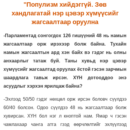
"Популизм хийдэггүй. Зөв
хандлагатай нэр цэвэр хүмүүсийг
жагсаалтаар оруулна
-Парламентад сонгогдох 126 гишүүний 48 нь намын
жагсаалтаар орж ирэхээр болж байна. Тухайн
намын жагсаалтын ард хэн байх вэ гэдэг нь олны
анхаарлыг татаж буй. Таны хувьд нэр цэвэр
хүмүүсийг жагсаалтад оруулах ёстой гэсэн зарчмын
шаардлага тавьж ирсэн. ХҮН дотооддоо энэ
асуудлыг хэрхэн ярилцаж байна?
-Эхлээд 50/50 гэдэг нөхцөл орж ирсэн боловч сүүлдээ
60/40 болсон. Одоо сүүлдээ 48 нь жагсаалтаар болж
хувирсан. ХҮН бол нэг л кноптой нам. Ямар ч гэсэн
чамлахаар чанга атга гээд өөрчлөлтийг эхлүүлээд