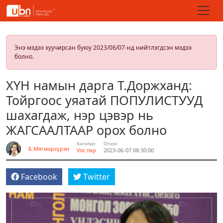
Энэ мэдээ хуучирсан буюу 2023/06/07-нд нийтлэгдсэн мэдээ
болно.
ХҮН намын дарга Т.Доржханд:
Тойргоос уяатай ПОПУЛИСТУУД
шахагдаж, нэр цэвэр нь
ЖАГСААЛТААР орох болно
Ангилал
Огноо
Б.Мягмарсүрэн
Улс төр
2023-06-07 08:30:00
Facebook
Twitter