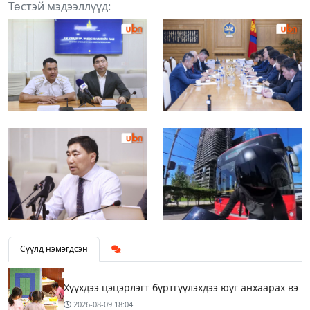
Төстэй мэдээллүүд:
Сүүлд нэмэгдсэн
Хүүхдээ цэцэрлэгт бүртгүүлэхдээ юуг анхаарах вэ
2026-08-09
18:04