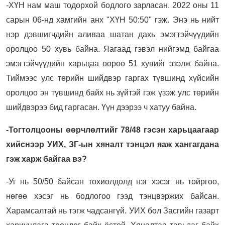
-ХҮН нам маш тодорхой бодлого зарласан. 2022 оны 11
сарын 06-нд хамгийн анх "ХҮН 50:50" гэж. Энэ нь нийт
нэр дэвшигчдийн аливаа шатан дахь эмэгтэйчүүдийн
оролцоо 50 хувь байна. Яагаад гэвэл нийгэмд байгаа
эмэгтэйчүүдийн харьцаа өөрөө 51 хувийг эзэлж байна.
Тиймээс улс төрийн шийдвэр гаргах түвшинд хүйсийн
оролцоо эн түвшинд байх нь зүйтэй гэж үзэж улс төрийн
шийдвэрээ бид гаргасан. Үүн дээрээ ч хатуу байна.
-Тогтолцооны өөрчлөлтийг 78/48 гэсэн харьцаагаар
хийснээр УИХ, ЗГ-ын хяналт тэнцэл яаж хангагдана
гэж харж байгаа вэ?
-Уг нь 50/50 байсан тохиолдолд нэг хэсэг нь тойргоо,
нөгөө хэсэг нь бодлогоо гээд тэнцвэржих байсан.
Харамсалтай нь тэгж чадсангүй. УИХ бол Засгийн газарт