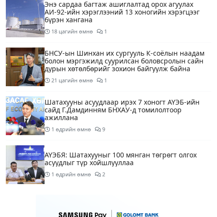
Энэ сардаа багтаж ашиглалтад орох агуулах
АИ-92-ийн хэрэглээний 13 хоногийн хэрэгцээг
бүрэн хангана
18 цагийн өмнө
1
БНСУ-ын Шинхан их сургууль К-соёлын наадам
болон мэргэжилд суурилсан боловсролын сайн
дурын хөтөлбөрийг зохион байгуулж байна
21 цагийн өмнө
1
Шатахууны асуудлаар ирэх 7 хоногт АҮЭБ-ийн
сайд Г.Дамдинням БНХАУ-д томилолтоор
ажиллана
1 өдрийн өмнө
9
АҮЭБЯ: Шатахууныг 100 мянган төгрөгт олгох
асуудлыг түр хойшлууллаа
1 өдрийн өмнө
2
Сүхбаатар боомтоор орж ирсэн 3448 тонн АИ-92
автобензинийг агуулахуудад буулгах ажлыг
зохион байгуулж байна