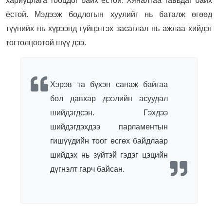
хариуцлага тооцдог байх ёстой. Хяналтаа тавьдаг байх
ёстой. Мэдээж бодлогын хуулийг нь баталж өгөөд
түүнийх нь хүрээнд гүйцэтгэх засаглал нь ажлаа хийдэг
тогтолцоотой шүү дээ.
Хэрэв та бүхэн санаж байгаа
бол давхар дээлийн асуудал
шийдэгдсэн. Гэхдээ
шийдэгдэхдээ парламентын
гишүүдийн тоог өсгөх байдлаар
шийдэх нь зүйтэй гэдэг цэцийн
дүгнэлт гарч байсан.