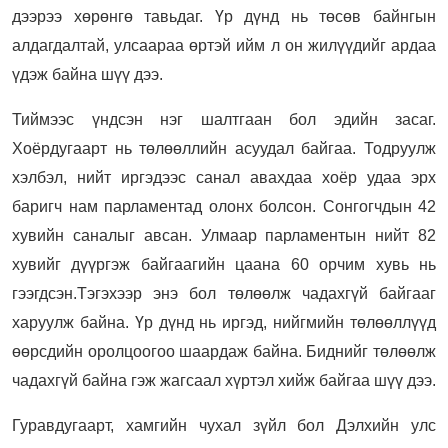
дээрээ хөрөнгө тавьдаг. Үр дүнд нь төсөв байнгын
алдагдалтай, улсаараа өртэй ийм л он жилүүдийг ардаа
үдэж байна шүү дээ.
Тиймээс үндсэн нэг шалтгаан бол эдийн засаг.
Хоёрдугаарт нь төлөөллийн асуудал байгаа. Тодруулж
хэлбэл, нийт иргэдээс санал авахдаа хоёр удаа эрх
баригч нам парламентад олонх болсон. Сонгогчдын 42
хувийн саналыг авсан. Улмаар парламентын нийт 82
хувийг дүүргэж байгаагийн цаана 60 орчим хувь нь
гээгдсэн.Тэгэхээр энэ бол төлөөлж чадахгүй байгааг
харуулж байна. Үр дүнд нь иргэд, нийгмийн төлөөллүүд
өөрсдийн оролцоогоо шаардаж байна. Биднийг төлөөлж
чадахгүй байна гэж жагсаал хүртэл хийж байгаа шүү дээ.
Гуравдугаарт, хамгийн чухал зүйл бол Дэлхийн улс