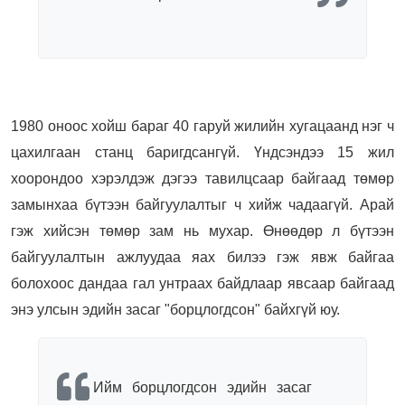
1980 оноос хойш бараг 40 гаруй жилийн хугацаанд нэг ч
цахилгаан станц баригдсангүй. Үндсэндээ 15 жил
хоорондоо хэрэлдэж дэгээ тавилцсаар байгаад төмөр
замынхаа бүтээн байгуулалтыг ч хийж чадаагүй. Арай
гэж хийсэн төмөр зам нь мухар.
Өнөөдөр л бүтээн
байгуулалтын ажлуудаа яах билээ гэж явж байгаа
болохоос дандаа гал унтраах байдлаар явсаар байгаад
энэ улсын эдийн засаг "борцлогдсон" байхгүй юу.
И
йм борцлогдсон эдийн засаг