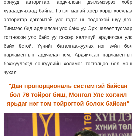
орнууд авторитар, ардчилсан дэглэмээрээ хоёр
хуваагдчихаад байна. Гэтэл манай хоёр хөрш хоёулаа
авторитар дэглэмтэй улс гэдэг нь тодорхой шүү дээ.
Тиймээс бид ардчилсан улс байх уу. Эрх чөлөөт тусгаар
тогтносон улс байх уу гэхээр яалтчгүй ардчилсан улс
байх ёстой. Үүнийг баталгаажуулах нэг зүйл бол
парламентын ардчилал юм. Ардчилсан парламентыг
бэхжүүлэхэд сонгуулийн холимог тогтолцоо бол маш
чухал.
"Дан пропорциональ системтэй байсан
бол 76 тойрог биш, Монгол Улс хөгжил
ярьдаг нэг том тойрогтой болох байсан"