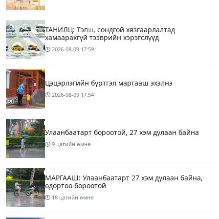
ТАНИЛЦ: Тэгш, сондгой хязгаарлалтад
хамаарахгүй тээврийн хэрэгслүүд
2026-08-09
17:59
Цэцэрлэгийн бүртгэл маргааш эхэлнэ
2026-08-09
17:54
Улаанбаатарт бороотой, 27 хэм дулаан байна
9 цагийн өмнө
МАРГААШ: Улаанбаатарт 27 хэм дулаан байна,
өдөртөө бороотой
18 цагийн өмнө