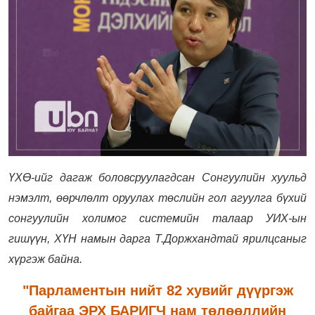
ҮХӨ-ийг дагаж боловсруулагдсан Сонгуулийн хуульд
нэмэлт, өөрчлөлт оруулах төслийн гол агуулга бүхий
сонгуулийн холимог системийн талаар УИХ-ын
гишүүн, ХҮН намын дарга Т.Доржхандтай ярилцсаныг
хүргэж байна.
"Парламентын нийт 82 хувийг дүүргэж
байгаа ЭРХ БАРИГЧ нам төлөөллийн