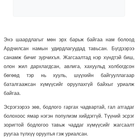
Энэ шаардлагыг мөн эрх барьж байгаа нам болоод
Ардчилсан намын удирдлагуудад тавьсан. Бүгдээрээ
санамж бичиг зурчихъя. Жагсаалтад нэр хүндтэй биш,
олон жил дархлагдсан, авлига, хахуульд холбогдсон
бөгөөд тэр нь хууль, шүүхийн байгууллагаар
баталгаажсан хүмүүсийг оруулахгүй байхыг уриалж
байгаа.
Эсрэгээрээ зөв, бодлого гаргах чадвартай, гал атгадаг
болохоос ямар нэгэн популизм хийдэггүй. Түүний эсрэг
зоригтой бодлогоо тавьж чаддаг хүмүүсийг жагсаалт
руугаа түлхүү оруулъя гэж уриалсан.