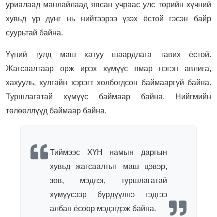
уриалаад манлайлаад явсан учраас улс төрийн хүчний
хувьд үр дүнг нь нийтээрээ үзэх ёстой гэсэн байр
суурьтай байна.
Үүний тулд маш хатуу шаардлага тавих ёстой.
Жагсаалтаар орж ирэх хүмүүс ямар нэгэн авлига,
хахууль, хулгайн хэрэгт холбогдсон баймааргүй байна.
Туршлагатай хүмүүс баймаар байна. Нийгмийн
төлөөллүүд баймаар байна.
Тиймээс ХҮН намын даргын
хувьд жагсаалтыг маш цэвэр,
зөв, мэдлэг, туршлагатай
хүмүүсээр бүрдүүлнэ гэдгээ
албан ёсоор мэдэгдэж байна.