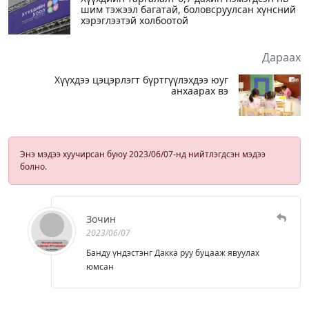
шим тэжээл багатай, боловсруулсан хүнсний
хэрэглээтэй холбоотой
Дараах
Хүүхдээ цэцэрлэгт бүртгүүлэхдээ юуг
анхаарах вэ
Энэ мэдээ хуучирсан буюу 2023/06/07-нд нийтлэгдсэн мэдээ
болно.
Зочин
2023/06/07
Банду үндэстэнг Дакка руу буцааж явуулах
юмсан