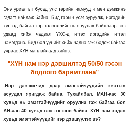
Энэ уриалгыг бусад улс төрийн намууд ч мөн дэмжинэ
гэдэгт найдаж байна. Бид гарын үсэг зуруулж, иргэдийн
хүсээд байгаа тэр төлөөллийг нь оруулах байдлаар энэ
удаад хийж чадвал ҮХӨ-д итгэх иргэдийн итгэл
нэмэгдэнэ. Бид бол үүнийг хийж чадна гэж бодож байгаа
учраас ХҮН манлайлаад хийнэ.
"ХҮН нам нэр дэвшилтэд 50/50 гэсэн
бодлого баримтлана"
-Нэр дэвшигчид дээр эмэгтэйчүүдийн квотын
асуудал яригдаж байна. Тухайлбал, МАН-аас 30
хувьд нь эмэгтэйчүүдийг оруулна гэж байгаа бол
АН-аас 40 хувьд гэж тогтсон байна. ХҮН нам хэдэн
хувьд эмэгтэйчүүдийг нэр дэвшүүлэх вэ?