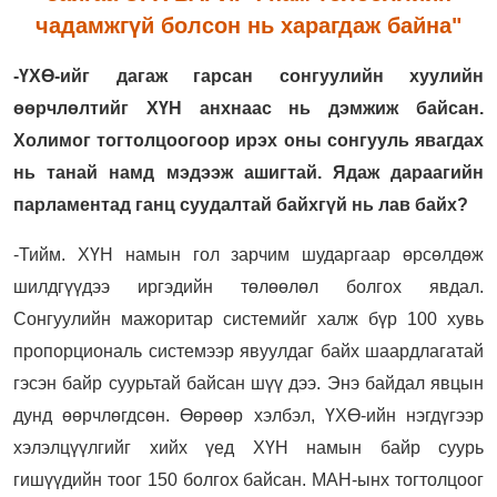
чадамжгүй болсон нь харагдаж байна"
-ҮХӨ-ийг дагаж гарсан сонгуулийн хуулийн
өөрчлөлтийг ХҮН анхнаас нь дэмжиж байсан.
Холимог тогтолцоогоор ирэх оны сонгууль явагдах
нь танай намд мэдээж ашигтай. Ядаж дараагийн
парламентад ганц суудалтай байхгүй нь лав байх?
-Тийм. ХҮН намын гол зарчим шударгаар өрсөлдөж
шилдгүүдээ иргэдийн төлөөлөл болгох явдал.
Сонгуулийн мажоритар системийг халж бүр 100 хувь
пропорциональ системээр явуулдаг байх шаардлагатай
гэсэн байр суурьтай байсан шүү дээ. Энэ байдал явцын
дунд өөрчлөгдсөн. Өөрөөр хэлбэл, ҮХӨ-ийн нэгдүгээр
хэлэлцүүлгийг хийх үед ХҮН намын байр суурь
гишүүдийн тоог 150 болгох байсан. МАН-ынх тогтолцоог