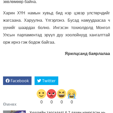
зөвлөмөөр байна.
Харин ХҮН намын хувьд бид нэр цэвэр улстөрчдийг
жагсаана. Харуулна. Үлгэрлэнэ. Бусад намуудаасаа ч
үүнийг шаардах болно. Ингэсэн тохиолдолд Монгол
Улсын парламентад эрүүл дуу хоолойнууд хангалттай
орж ирнэ гэж бодож байгаа.
Ярилцсанд баярлалаа
Facebook
Twitter
0
0
0
0
Өмнөх
Хүүхдийн таргалалт 6,7 дахин нэмэгдсэн нь