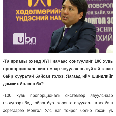
-Та ярианы эхэнд ХҮН намаас сонгуулийг 100 хувь
пропорциональ системээр явуулах нь зүйтэй гэсэн
байр суурьтай байсан гэлээ. Яагаад ийм шийдлийг
дэмжих болсон бэ?
-100 хувь пропорциональ системээр явуулснаар
нэгдүгээрт бид тойрог бүрт хөрөнгө оруулалт татах биш
эсрэгээрээ Монгол Улс нэг тойрог болно гэсэн үг.