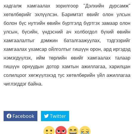
хадгалж хамгаалах зорилгоор "Дэлхийн дурсамж"
хөтөлбөрийг эхлүүлсэн. Баримтат өвийг олон улсын
болон бүс нутгийн өвийн бүртгэлд бүртгэх замаар олон
улсын, бүсийн, үндэсний ач холбогдол бүхий өвийн
хамгаалалтыг дэмжин баталгаажуулах, тэдгээрийг
хамгаалах ухамсар ойлголтыг гишүүн орон, ард иргэдэд
нэмэгдүүлэх, ийм төрлийн өвийг хамгаалах талаар
гишүүн орнуудын дотор хамтын ажиллагаа, харилцан
солилцоог хөгжүүлэхэд тус хөтөлбөрийн үйл ажиллагаа
чиглэгддэг байна.
Facebook
Twitter