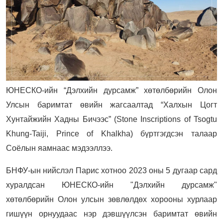
ЮНЕСКО-ийн “Дэлхийн дурсамж” хөтөлбөрийн Олон
Улсын баримтат өвийн жагсаалтад “Халхын Цогт
Хунтайжийн Хадны Бичээс” (Stone Inscriptions of Tsogtu
Khung-Taiji, Prince of Khalkha) бүртгэгдсэн талаар
Соёлын яамнаас мэдээллээ.
БНФУ-ын нийслэл Парис хотноо 2023 оны 5 дугаар сард
хуралдсан ЮНЕСКО-ийн "Дэлхийн дурсамж"
хөтөлбөрийн Олон улсын зөвлөлдөх хорооны хурлаар
гишүүн орнуудаас нэр дэвшүүлсэн баримтат өвийн