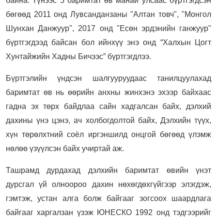
байна. Үүнээс 5 баримтат өв манай улсаас бүртгэгдсэн
бөгөөд 2011 онд Лувсанданзаны "Алтан товч", "Монгол
Шунхан Данжуур", 2017 онд "Есөн эрдэнийн ганжуур"
бүртгэгдээд байсан бол ийнхүү энэ онд “Халхын Цогт
Хунтайжийн Хадны Бичээс” бүртгэгдлээ.
Бүртгэлийн үндсэн шалгууруудаас танилцуулахад
баримтат өв нь өөрийн анхны жинхэнэ эхээр байхаас
гадна эх төрх байдлаа сайн хадгалсан байх, дэлхий
дахины үнэ цэнэ, ач холбогдолтой байх, Дэлхийн түүх,
хүн төрөлхтний соёл иргэншилд онцгой бөгөөд үлэмж
нөлөө үзүүлсэн байх учиртай аж.
Ташрамд дурдахад дэлхийн баримтат өвийн үнэт
дурсгал үй олноороо дахин нөхөгдөхгүйгээр элэгдэж,
гэмтэж, устан алга болж байгааг зогсоох шаардлага
байгааг харгалзан үзэж ЮНЕСКО 1992 онд тэдгээрийг