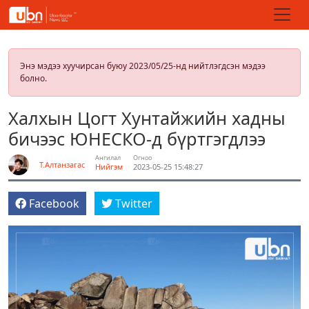
Энэ мэдээ хуучирсан буюу 2023/05/25-нд нийтлэгдсэн мэдээ
болно.
Халхын Цогт Хунтайжийн хадны
бичээс ЮНЕСКО-д бүртгэгдлээ
Ангилал
Огноо
Т.Алтанзагас
Нийгэм
2023-05-25 15:48:27
Facebook
Twitter