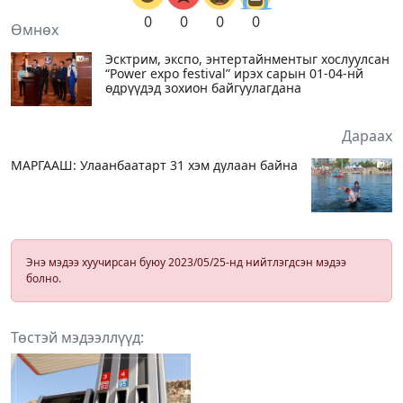
0
0
0
0
Өмнөх
Эсктрим, экспо, энтертайнментыг хослуулсан
“Power expo festival” ирэх сарын 01-04-нй
өдрүүдэд зохион байгуулагдана
Дараах
МАРГААШ: Улаанбаатарт 31 хэм дулаан байна
Энэ мэдээ хуучирсан буюу 2023/05/25-нд нийтлэгдсэн мэдээ
болно.
Төстэй мэдээллүүд: