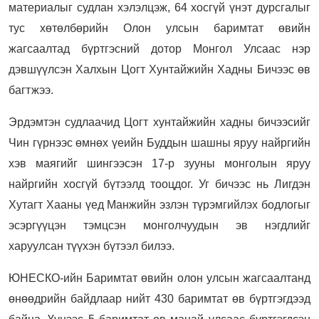
материалыг судлан хэлэлцэж, 64 хосгүй үнэт дурсгалыг
тус хөтөлбөрийн Олон улсын баримтат өвийн
жагсаалтад бүртгэсний дотор Монгол Улсаас нэр
дэвшүүлсэн Халхын Цогт Хунтайжийн Хадны Бичээс өв
багтжээ.
Эрдэмтэн судлаачид Цогт хунтайжийн хадны бичээсийг
Чин гүрнээс өмнөх үеийн Буддын шашны яруу найргийн
хэв маягийг шингээсэн 17-р зууны монголын яруу
найргийн хосгүй бүтээлд тооцдог. Уг бичээс нь Лигдэн
Хутагт Хааны үед Манжийн эзлэн түрэмгийлэх бодлогыг
эсэргүүцэн тэмцсэн монголчуудын эв нэгдлийг
харуулсан түүхэн бүтээл билээ.
ЮНЕСКО-ийн Баримтат өвийн олон улсын жагсаалтанд
өнөөдрийн байдлаар нийт 430 баримтат өв бүртгэгдээд