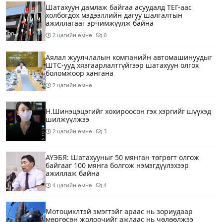
Шатахуун дамлаж байгаа асуудалд ТЕГ-аас
холбогдох мэдээллийн дагуу шалгалтын
ажиллагааг эрчимжүүлж байна
2 цагийн өмнө
6
Аялал жуулчлалын компанийн автомашинуудыг
ШТС-ууд хязгаарлалтгүйгээр шатахуун олгох
боломжоор хангана
2 цагийн өмнө
Н.Шинэцэцэгийг хохироосон гэх хэргийг шүүхэд
шилжүүлжээ
2 цагийн өмнө
3
АҮЭБЯ: Шатахууныг 50 мянган төгрөгт олгож
байгааг 100 мянга болгож нэмэгдүүлэхээр
ажиллаж байна
4 цагийн өмнө
4
Мотоциклтэй эмэгтэйг араас нь зориудаар
мөргөсөн жолоочийг ажлаас нь чөлөөлжээ