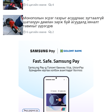
6 цагийн өмнө
4
Монополын эсрэг газрыг асуудлаас зугтаалгүй
шатахуун дамлан зарж буй асуудалд хяналт
тавихыг үүрэгдэв
6 цагийн өмнө
2
Тарвас ачих ажилд туслахаар гэрээсээ гарсан 10
настай охиныг 7 дахь өдрөө хайж байна
6 цагийн өмнө
2
АҮЭБЯ: Тэгш, сондгойг мөрдөөгүй 7 ШТС-д
торгууль ногдуулах, тусгай зөвшөөрлийг нь
цуцлах хүртэл арга хэмжээ авахыг сануулав
7 цагийн өмнө
3
Боловсролын сайд Л.Энх-Амгалан Pearson
компанийн удирдлагуудтай уулзаж, хамтын
ажиллагааг гүнзгийрүүлэх талаар ярилцжээ
7 цагийн өмнө