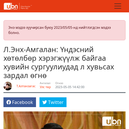
Энэ мэдээ хуучирсан буюу 2023/05/05-нд нийтлэгдсэн мэдээ
болно.
Л.Энх-Амгалан: Үндэсний
хөтөлбөр хэрэгжүүлж байгаа
хувийн сургуулиудад л хувьсах
зардал өгнө
Ангилал
Огноо
Т.Алтанзагас
Улс төр
2023-05-05 14:42:00
Facebook
Twitter