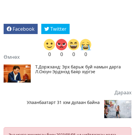
Facebook
Twitter
0
0
0
0
Өмнөх
Т.Доржханд: Эрх барьж буй намын дарга
Л.Оюун-Эрдэнэд баяр хүргэе
Дараах
Улаанбаатарт 31 хэм дулаан байна
Энэ мэдээ хуучирсан буюу 2023/05/05-нд нийтлэгдсэн мэдээ