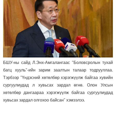
БШУ-ны сайд Л.Энх-Амгалангаас "Боловсролын тухай
багц хууль"-ийн зарим заалтын талаар тодрууллаа.
Тэрбээр "Үндэсний хөтөлбөр хэрэгжүүлж байгаа хувийн
сургуулиудад л хувьсах зардал өгн
ө. Олон Улсын
хөтөлбөр дангаараа хэрэгжүүлж байгаа сургуулиудад
хувьсах зардал олгохоо байсан" хэмээлээ.