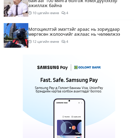
байгааг 100 мянга болгож нэмэгдүүлэхээр
ажиллаж байна
10 цагийн өмнө
4
Мотоциклтэй эмэгтэйг араас нь зориудаар
мөргөсөн жолоочийг ажлаас нь чөлөөлжээ
12 цагийн өмнө
4
Монополын эсрэг газрыг асуудлаас зугтаалгүй
шатахуун дамлан зарж буй асуудалд хяналт
тавихыг үүрэгдэв
12 цагийн өмнө
2
Тарвас ачих ажилд туслахаар гэрээсээ гарсан 10
настай охиныг 7 дахь өдрөө хайж байна
12 цагийн өмнө
2
АҮЭБЯ: Тэгш, сондгойг мөрдөөгүй 7 ШТС-д
торгууль ногдуулах, тусгай зөвшөөрлийг нь
цуцлах хүртэл арга хэмжээ авахыг сануулав
12 цагийн өмнө
4