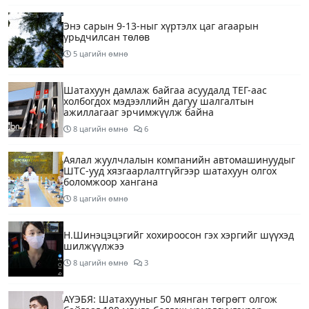
Энэ сарын 9-13-ныг хүртэлх цаг агаарын
урьдчилсан төлөв
5 цагийн өмнө
Шатахуун дамлаж байгаа асуудалд ТЕГ-аас
холбогдох мэдээллийн дагуу шалгалтын
ажиллагааг эрчимжүүлж байна
8 цагийн өмнө
6
Аялал жуулчлалын компанийн автомашинуудыг
ШТС-ууд хязгаарлалтгүйгээр шатахуун олгох
боломжоор хангана
8 цагийн өмнө
Н.Шинэцэцэгийг хохироосон гэх хэргийг шүүхэд
шилжүүлжээ
8 цагийн өмнө
3
АҮЭБЯ: Шатахууныг 50 мянган төгрөгт олгож