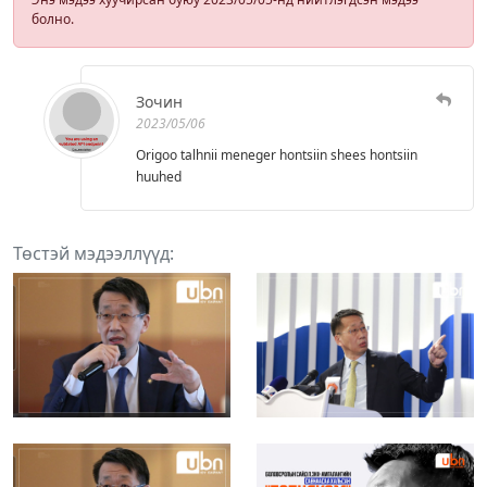
болно.
Зочин
2023/05/06
Origoo talhnii meneger hontsiin shees hontsiin
huuhed
Төстэй мэдээллүүд: