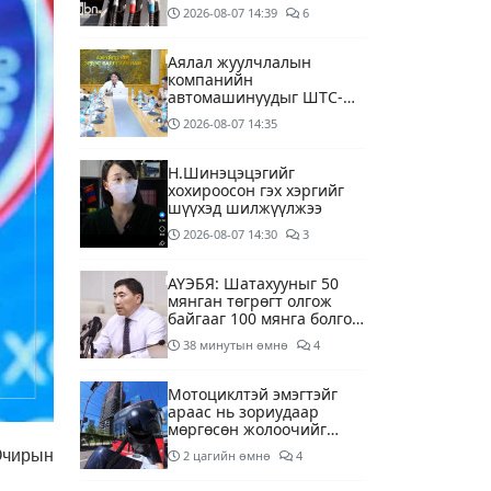
дагуу шалгалтын
2026-08-07
14:39
6
ажиллагааг эрчимжүүлж
байна
Аялал жуулчлалын
компанийн
автомашинуудыг ШТС-
ууд хязгаарлалтгүйгээр
2026-08-07
14:35
шатахуун олгох
боломжоор хангана
Н.Шинэцэцэгийг
хохироосон гэх хэргийг
шүүхэд шилжүүлжээ
2026-08-07
14:30
3
АҮЭБЯ: Шатахууныг 50
мянган төгрөгт олгож
байгааг 100 мянга болгож
нэмэгдүүлэхээр ажиллаж
38 минутын өмнө
4
байна
Мотоциклтэй эмэгтэйг
араас нь зориудаар
мөргөсөн жолоочийг
ажлаас нь чөлөөлжээ
Очирын
2 цагийн өмнө
4