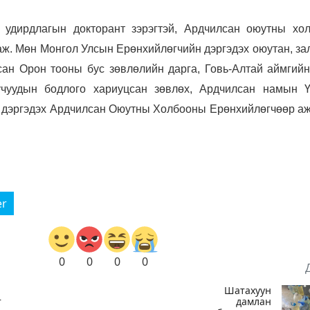
 удирдлагын докторант зэрэгтэй, Ардчилсан оюутны хо
аж. Мөн
Монгол Улсын Ерөнхийлөгчийн дэргэдэх оюутан, за
сан Орон тооны бус зөвлөлийн дарга,
Говь-Алтай аймгийн
учуудын бодлого хариуцсан зөвлөх,
Ардчилсан намын 
 дэргэдэх Ардчилсан Оюутны Холбооны Ерөнхийлөгчөөр а
er
0
0
0
0
Шатахуун
т
дамлан