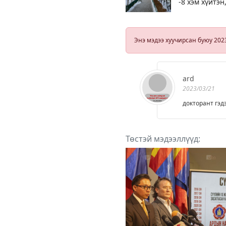
-8 хэм хүйтэн
цас орно
Энэ мэдээ хуучирсан буюу 202
ard
2023/03/21
докторант гэд
Төстэй мэдээллүүд: