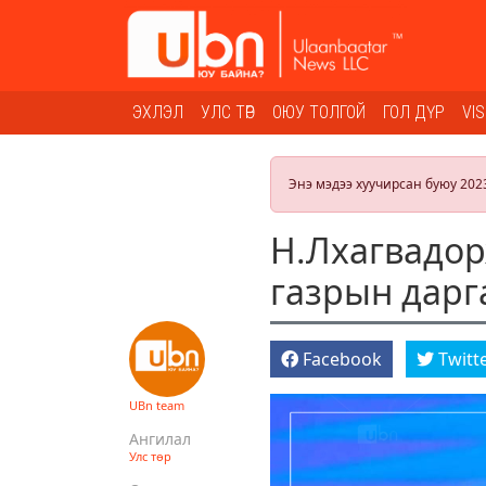
ЭХЛЭЛ
УЛС ТӨР
ОЮУ ТОЛГОЙ
ГОЛ ДҮР
VI
Энэ мэдээ хуучирсан буюу 202
Н.Лхагвадор
газрын дарг
Facebook
Twitt
UBn team
Ангилал
Улс төр