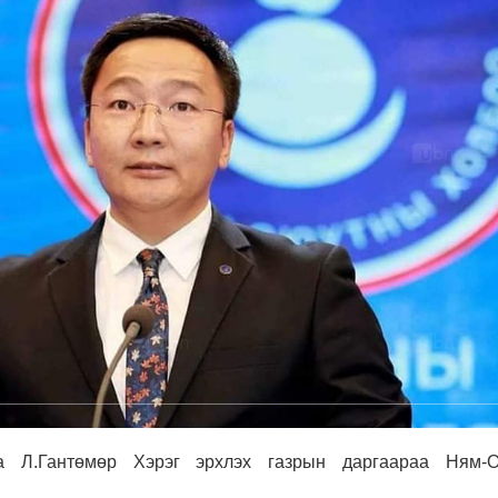
а Л.Гантөмөр Хэрэг эрхлэх газрын даргаараа Ням-