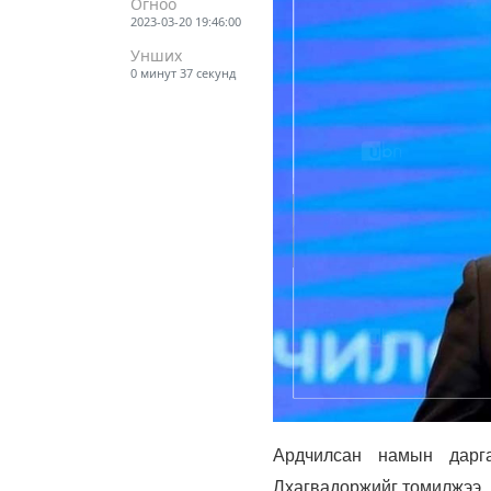
Огноо
2023-03-20 19:46:00
Унших
0 минут 37 секунд
Ардчилсан намын дарг
Лхагвадоржийг томилжээ.