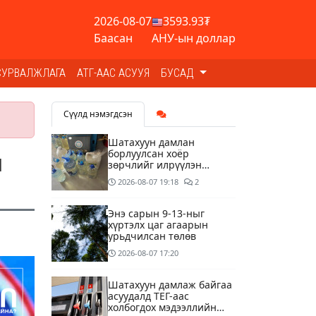
2026-08-07
3593.93₮
Баасан
АНУ-ын доллар
СУРВАЛЖЛАГА
АТГ-ААС АСУУЯ
БУСАД
Сүүлд нэмэгдсэн
Шатахуун дамлан
борлуулсан хоёр
н
зөрчлийг илрүүлэн
шалгаж байна
2026-08-07
19:18
2
Энэ сарын 9-13-ныг
хүртэлх цаг агаарын
урьдчилсан төлөв
2026-08-07
17:20
Шатахуун дамлаж байгаа
асуудалд ТЕГ-аас
холбогдох мэдээллийн