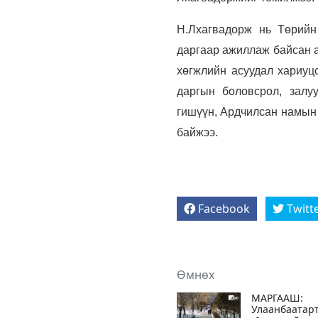
Н.Лхагвадорж нь Төрийн
даргаар ажиллаж байсан 
хөгжлийн асуудал хариуц
даргын боловсрол, залу
гишүүн,
Ардчилсан намын
байжээ.
Facebook
Twitt
Өмнөх
МАРГААШ:
Улаанбаатар