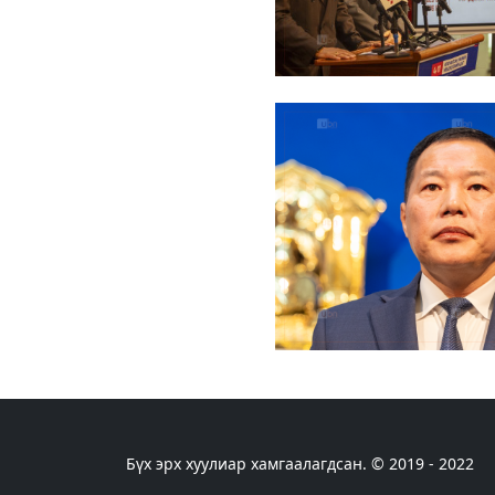
Бүх эрх хуулиар хамгаалагдсан. © 2019 - 2022