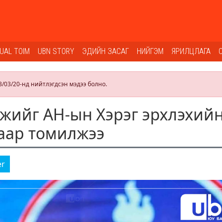
SUAL TOIM
UBN STORY
ЭДИЙН ЗАСАГ
НИЙГЭМ
ЯРИЛЦЛАГА
3/03/20-нд нийтлэгдсэн мэдээ болно.
жийг АН-ын Хэрэг эрхлэхий
аар томилжээ
er