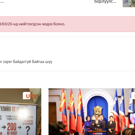
,
борлуулсан
хоёр зөрчлийг
илрүүлэн
шалгаж байна
3/03/20-нд нийтлэгдсэн мэдээ болно.
эг зэрэг байдаггүй байгаа шүү