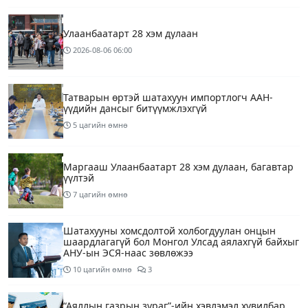
Улаанбаатарт 28 хэм дулаан
2026-08-06
06:00
Татварын өртэй шатахуун импортлогч ААН-
үүдийн дансыг битүүмжлэхгүй
5 цагийн өмнө
Маргааш Улаанбаатарт 28 хэм дулаан, багавтар
үүлтэй
7 цагийн өмнө
Шатахууны хомсдолтой холбогдуулан онцын
шаардлагагүй бол Монгол Улсад аялахгүй байхыг
АНУ-ын ЭСЯ-наас зөвлөжээ
10 цагийн өмнө
3
“Аяллын газрын зураг”-ийн хэвлэмэл хувилбар