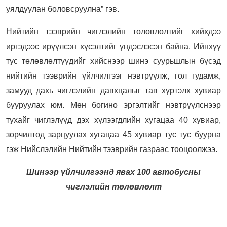
уялдуулан боловсруулна” гэв.
Нийтийн тээврийн чиглэлийн төлөвлөлтийг хийхдээ
иргэдээс ирүүлсэн хүсэлтийг үндэслэсэн байна. Ийнхүү
тус төлөвлөлтүүдийг хийснээр шинэ суурьшлын бүсэд
нийтийн тээврийн үйлчилгээг нэвтрүүлж, гол гудамж,
замууд дахь чиглэлийн давхцалыг тав хүртэлх хувиар
бууруулах юм. Мөн богино эргэлтийг нэвтрүүлснээр
тухайг чиглэлүүд дэх хүлээгдлийн хугацаа 40 хувиар,
зорчилтод зарцуулах хугацаа 45 хувиар тус тус буурна
гэж Нийслэлийн Нийтийн тээврийн газраас тооцоолжээ.
Шинээр үйлчилгээнд явах 100 автобусны
чиглэлийн төлөвлөлт