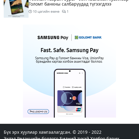
Голомт банкны салбаруудад түгээгдлээ
10 цагийн өмнө
1
Нөөцийн махны бүрдүүлэлтэд Нийслэлийн Засаг
дарга Б.Пүрэвдагвыг өөрийн биеэр онцгойлон
анхаарахыг үүрэг болголоо
11 цагийн өмнө
Бүх шатанд хэмнэлтийн горимд шилжиж, найр
наадам, зөвлөгөөн, гадаад томилолтыг
хориглолоо
11 цагийн өмнө
1
Шатахуун, түлш, газрын тосны бүх
бүтээгдэхүүнийг гаалийн татвараас чөлөөллөө
12 цагийн өмнө
4
Шатахууныг тэгш, сондгойгоор 50 мянган
төгрөгийн лимиттэй олгож эхэлснээр шатахуун
авсан машины тоо 2.5 дахин нэмэгджээ
Бүх эрх хуулиар хамгаалагдсан. © 2019 - 2022
Эхлэл
Редакцийн бодлого
Бидний тухай
Холбоо барих