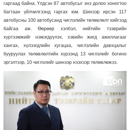
гаргаад байна. Үлдсэн 87 автобусыг энэ долоо хоногтоо
багтаан үйлчилгээнд гаргах юм. Шинээр ирсэн 117
автобусны 100 автобусанд чиглэлийн төлөвлөлт хийгээд
байгаа аж. Өөрөөр хэлбэл, нийтийн тээврийн
хүртээмжийг нэмэгдүүлэх, хэвийн жигд ажиллагааг
хангах, хүлээгдлийн хугацаа, чиглэлийн давхцалыг
бууруулах төлөвлөлтийн хүрээнд 13 чиглэлийг богино
эргэлтээр, 10 чиглэлийг шинээр нээхээр төлөвлөжээ.