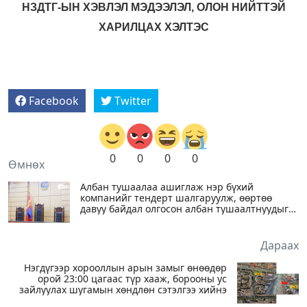
НЗДТГ-ЫН ХЭВЛЭЛ МЭДЭЭЛЭЛ, ОЛОН НИЙТТЭЙ
ХАРИЛЦАХ ХЭЛТЭС
Facebook
Twitter
0
0
0
0
Өмнөх
Албан тушаалаа ашиглаж нэр бүхий
компанийг тендерт шалгаруулж, өөртөө
давуу байдал олгосон албан тушаалтнуудыг
хэргийг шүүхэд шилжүүлэв
Дараах
Нэгдүгээр хорооллын арын замыг өнөөдөр
орой 23:00 цагаас түр хааж, борооны ус
зайлуулах шугамын хөндлөн сэтэлгээ хийнэ