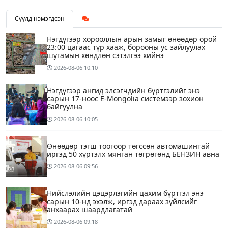
Сүүлд нэмэгдсэн
Нэгдүгээр хорооллын арын замыг өнөөдөр орой
23:00 цагаас түр хааж, борооны ус зайлуулах
шугамын хөндлөн сэтэлгээ хийнэ
2026-08-06
10:10
Нэгдүгээр ангид элсэгчдийн бүртгэлийг энэ
сарын 17-ноос E-Mongolia системээр зохион
байгуулна
2026-08-06
10:05
Өнөөдөр тэгш тоогоор төгссөн автомашинтай
иргэд 50 хүртэлх мянган төгрөгөнд БЕНЗИН авна
2026-08-06
09:56
Нийслэлийн цэцэрлэгийн цахим бүртгэл энэ
сарын 10-нд эхэлж, иргэд дараах зүйлсийг
анхаарах шаардлагатай
2026-08-06
09:18