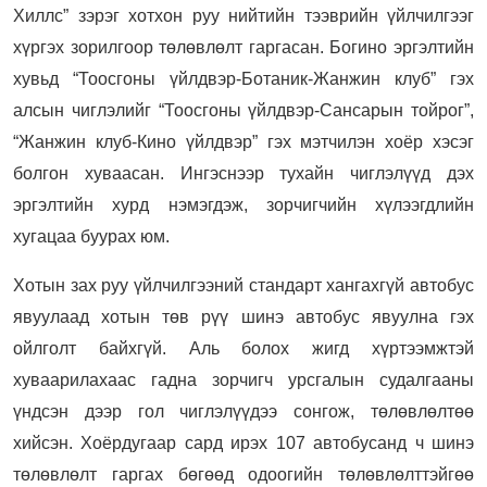
Хиллс” зэрэг хотхон руу нийтийн тээврийн үйлчилгээг
хүргэх зорилгоор төлөвлөлт гаргасан. Богино эргэлтийн
хувьд “Тоосгоны үйлдвэр-Ботаник-Жанжин клуб” гэх
алсын чиглэлийг “Тоосгоны үйлдвэр-Сансарын тойрог”,
“Жанжин клуб-Кино үйлдвэр” гэх мэтчилэн хоёр хэсэг
болгон хуваасан. Ингэснээр тухайн чиглэлүүд дэх
эргэлтийн хурд нэмэгдэж, зорчигчийн хүлээгдлийн
хугацаа буурах юм.
Хотын зах руу үйлчилгээний стандарт хангахгүй автобус
явуулаад хотын төв рүү шинэ автобус явуулна гэх
ойлголт байхгүй. Аль болох жигд хүртээмжтэй
хуваарилахаас гадна зорчигч урсгалын судалгааны
үндсэн дээр гол чиглэлүүдээ сонгож, төлөвлөлтөө
хийсэн. Хоёрдугаар сард ирэх 107 автобусанд ч шинэ
төлөвлөлт гаргах бөгөөд одоогийн төлөвлөлттэйгөө