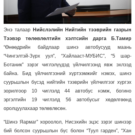
Энэ талаар
Нийслэлийн Нийтийн тээврийн газрын
Тээвэр төлөвлөлтийн хэлтсийн дарга Б.Тамир
“Өнөөдрийн байдлаар шинэ автобусууд маань
“Чингэлтэй-Зүрх уул”, “Хайлааст-МУБИС”, “5 шар-
Ботаник” зэрэг чиглэлүүдэд үйлчилгээнд явж эхлээд
байна. Бид үйлчилгээний хүртээмжийг нэмэх, шинэ
суурьшлын бүсэд нийтийн тээврийн үйлчилгээг хүргэх
зорилгоор 10 чиглэлд 44 автобус нэмж, богино
эргэлтийн 19 чиглэлд 56 автобусыг хөдөлгөөнд
оролцуулахаар төлөвлөсөн.
“Шинэ Яармаг” хороолол, Нисэхийн эцэс зэрэг шинээр
бий болсон суурьшлын бүс болон “Туул гарден”, “Хан