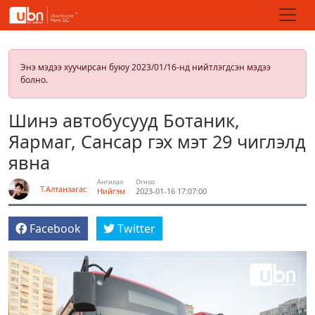
Энэ мэдээ хуучирсан буюу 2023/01/16-нд нийтлэгдсэн мэдээ
болно.
Шинэ автобусууд Ботаник,
Яармаг, Сансар гэх мэт 29 чиглэлд
явна
Ангилал
Огноо
Т.Алтанзагас
Нийгэм
2023-01-16 17:07:00
Facebook
Twitter