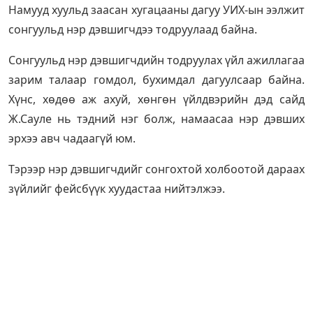
Намууд хуульд заасан хугацааны дагуу УИХ-ын ээлжит
сонгуульд нэр дэвшигчдээ тодруулаад байна.
Сонгуульд нэр дэвшигчдийн тодруулах үйл ажиллагаа
зарим талаар гомдол, бухимдал дагуулсаар байна.
Хүнс, хөдөө аж ахуй, хөнгөн үйлдвэрийн дэд сайд
Ж.Сауле нь тэдний нэг болж, намаасаа нэр дэвших
эрхээ авч чадаагүй юм.
Тэрээр нэр дэвшигчдийг сонгохтой холбоотой дараах
зүйлийг фейсбүүк хуудастаа нийтэлжээ.