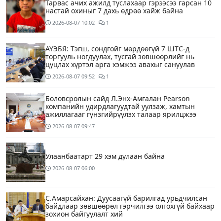
Тарвас ачих ажилд туслахаар гэрээсээ гарсан 10
настай охиныг 7 дахь өдрөө хайж байна
2026-08-07
10:02
1
АҮЭБЯ: Тэгш, сондгойг мөрдөөгүй 7 ШТС-д
торгууль ногдуулах, тусгай зөвшөөрлийг нь
цуцлах хүртэл арга хэмжээ авахыг сануулав
2026-08-07
09:52
1
Боловсролын сайд Л.Энх-Амгалан Pearson
компанийн удирдлагуудтай уулзаж, хамтын
ажиллагааг гүнзгийрүүлэх талаар ярилцжээ
2026-08-07
09:47
Улаанбаатарт 29 хэм дулаан байна
2026-08-07
06:00
С.Амарсайхан: Дуусаагүй барилгад урьдчилсан
байдлаар зөвшөөрөл гэрчилгээ олгохгүй байхаар
зохион байгуулалт хий