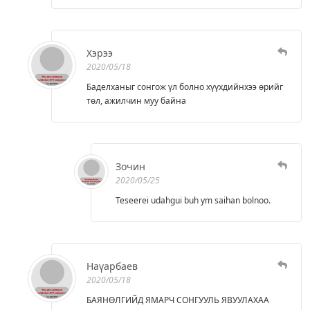
Хэрээ
2020/05/18
Баделханыг сонгож үл болно хүүхдийнхээ өрийг
төл, ажилчин муу байна
Зочин
2020/05/25
Teseerei udahgui buh ym saihan bolnoo.
Наүарбаев
2020/05/18
БАЯНӨЛГИЙД ЯМАРЧ СОНГУУЛЬ ЯВУУЛАХАА