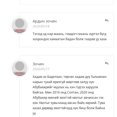
Ардын зочин
2020/05/18
Тэгээд эд нар маань, гомдогч маань хүртэл бүгд
хоорондоо хамаатан бадан болж таарав уу хаха
Зочин
2020/05/17
Хадам ах Баделхан, төрсөн хадам дүү Гылымхан
нарын тухай ярихгүй мөртлөө залуу хүн
Абубакирийг муулах нь хэн гэдгээ харуулж
байгаа. Мөн 2016 онд Солтан, 2020 онд
Абубакир миний эмэгтэй квотыг авчихсан гэх
юм. Квотыг хувьчлаад авсан байх хөрхий. Тува
казах дөрвөд эмэгтэйчүүд хүн биш болж байна
уу