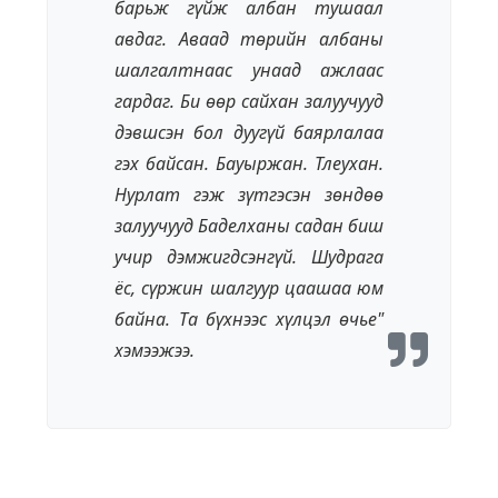
барьж гүйж албан тушаал
авдаг. Аваад төрийн албаны
шалгалтнаас унаад ажлаас
гардаг. Би өөр сайхан залуучууд
дэвшсэн бол дуугүй баярлалаа
гэх байсан. Бауыржан. Тлeухан.
Нурлат гэж зүтгэсэн зөндөө
залуучууд Бадeлханы садан биш
учир дэмжигдсэнгүй. Шудрага
ёс, сүржин шалгуур цаашаа юм
байна. Та бүхнээс хүлцэл өчьe"
хэмээжээ.