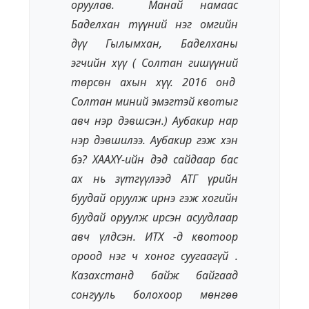
оруулав. Манай намаас
Бадeлхан түүний нэг омгийн
дүү Гылымхан, Бадeлханы
эгчийн хүү ( Солтан гишүүний
төрсөн ахын хүү. 2016 онд
Солтан миний эмэгтэй квотыг
авч нэр дэвшсэн.) Аубакир нар
нэр дэвшилээ. Аубакир гэж хэн
бэ? ХААХҮ-ийн дэд сайдаар бас
ах нь зүтгүүлээд АТГ үрийн
буудай оруулж ирнэ гэж хогийн
буудай оруулж ирсэн асуудлаар
авч үлдсэн. ИТХ -д квотоор
ороод нэг ч хоног суугаагүй .
Казахстанд байж байгаад
сонгууль болохоор мөнгөө