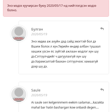
Энэ мэдээ хуучирсан буюу 2020/05/17-нд нийтлэгдсэн мэдээ
болно.
Булган
2020/05/19
Энэ хөдөа аж ахуйн дэд сайд эмэгтэй бол дэ
Вшиж болох л хүн.Төрийн өндөр албан тушаал
хашиж үзсэн ёс зүйтэй ажлаан мэдлэг хүн шү
дэ.Сэтгүүлчдийг ч дагуулахгүй хүн шү
дэ.Харамсалтай баахан сэтгүүлчээс хамаагүй
дээр шү дэ.
Saule
2020/05/19
Ai saule sen kelgeninmem ewkim sailamai....kazakta
mahal bar hatin bashargan kow onbaidi degen....