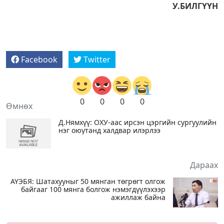
У.БИЛГҮҮН
Facebook
Twitter
0
0
0
0
Өмнөх
Д.Нямхүү: ОХУ-аас ирсэн цэргийн сургуулийн
нэг оюутанд халдвар илэрлээ
Дараах
АҮЭБЯ: Шатахууныг 50 мянган төгрөгт олгож
байгааг 100 мянга болгож нэмэгдүүлэхээр
ажиллаж байна