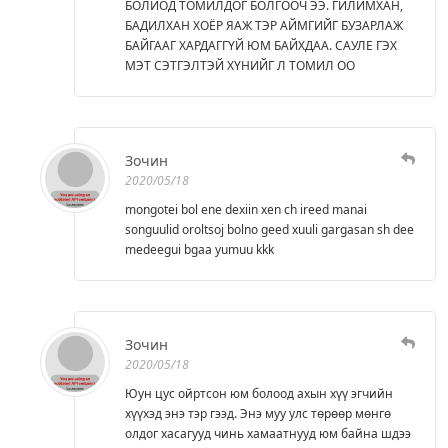
БОЛИОД ТОМИЛДОГ БОЛГООЧ ЭЭ. ГИЛИМХАН,
БАДИЛХАН ХОЁР ЯАЖ ТЭР АЙМГИЙГ БУЗАРЛАЖ
БАЙГААГ ХАРДАГГҮЙ ЮМ БАЙХДАА. САУЛЕ ГЭХ
МЭТ СЭТГЭЛТЭЙ ХҮНИЙГ Л ТОМИЛ ОО
Зочин
2020/05/18
mongotei bol ene dexiin xen ch ireed manai
songuulid oroltsoj bolno geed xuuli gargasan sh dee
medeegui bgaa yumuu kkk
Зочин
2020/05/18
Юун цус ойртсон юм болоод ахын хүү эгчийн
хүүхэд энэ тэр гээд. Энэ муу улс төрөөр мөнгө
олдог хасагууд чинь хамаатнууд юм байна шдээ