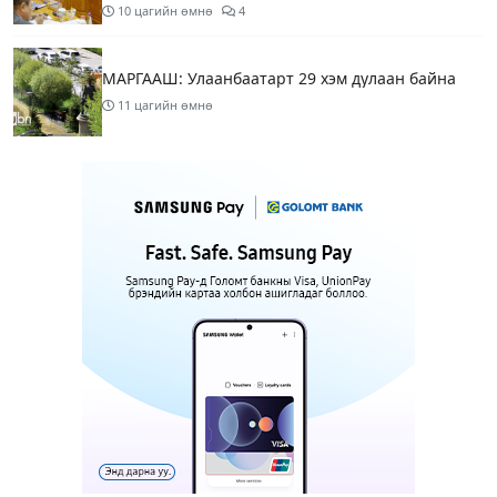
10 цагийн өмнө
4
МАРГААШ: Улаанбаатарт 29 хэм дулаан байна
11 цагийн өмнө
МИАТ ТӨХК “БОИНГ“ компанитай хамтын
ажиллагаагаа өргөжүүлнэ
11 цагийн өмнө
1
Б.Дашпүрэв: Орон нутгийн иргэд намрын ургац
хураалт, хадлантай холбоотой ШТС-уудаар
зөөврийн саваар автобензин авч болно
11 цагийн өмнө
1
Дуучин A Cool буюу Б.Анхбаяр Төв цэнгэлдэх
хүрээлэнгийн Үйл ажиллагаа, олон нийтийн
тоглолт хариуцсан захирлаар томилогджээ
14 цагийн өмнө
9