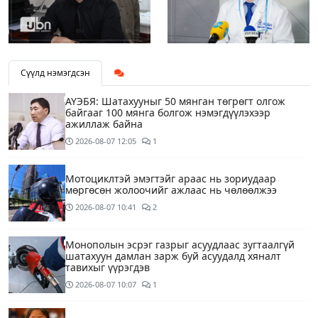
Сүүлд нэмэгдсэн
АҮЭБЯ: Шатахууныг 50 мянган төгрөгт олгож
байгааг 100 мянга болгож нэмэгдүүлэхээр
ажиллаж байна
2026-08-07
12:05
1
Мотоциклтэй эмэгтэйг араас нь зориудаар
мөргөсөн жолоочийг ажлаас нь чөлөөлжээ
2026-08-07
10:41
2
Монополын эсрэг газрыг асуудлаас зугтаалгүй
шатахуун дамлан зарж буй асуудалд хяналт
тавихыг үүрэгдэв
2026-08-07
10:07
1