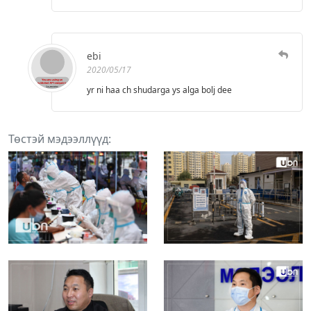
ebi
2020/05/17
yr ni haa ch shudarga ys alga bolj dee
Төстэй мэдээллүүд: