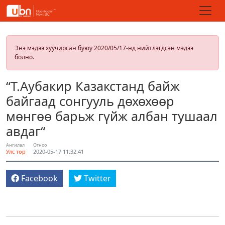
Энэ мэдээ хуучирсан буюу 2020/05/17-нд нийтлэгдсэн мэдээ
болно.
“Т.Аубакир Казакстанд байж
байгаад сонгууль дөхөхөөр
мөнгөө барьж гүйж албан тушаал
авдаг“
Ангилал
Огноо
Улс төр
2020-05-17 11:32:41
Facebook
Twitter