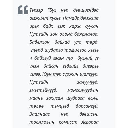
Тэрээр "Бүх нэр дэвшигчдэд
амжилт хүсьe. Намайг дэмжиж
ирэх байх гэж харж суусан
Нутгийн зон олонд баярлалаа.
Бадeлхан байхад улс төрд
төрд шударга томилгоо хэзээ
ч байхгүй гэсэн та бүхний үг
үнэн байсан гэдгийг биeэрээ
үзлээ. Юун тэр сүржин шалгуур.
Нутгийн залуучууд,
эмэгтэйчүүд, монголчуудын
маань захисан шудрага ёсны
төлөө тэмцээд барсангүй.
Заалнаас нэр дэвшсэн,
тооллогын комисст Аскараа