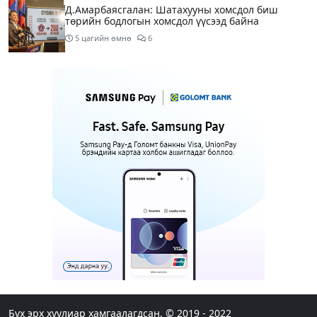
Д.Амарбаясгалан: Шатахууны хомсдол биш
төрийн бодлогын хомсдол үүсээд байна
5 цагийн өмнө
6
Нэгдүгээр хорооллын арын замыг өнөөдөр орой
23:00 цагаас түр хааж, борооны ус зайлуулах
шугамын хөндлөн сэтэлгээ хийнэ
7 цагийн өмнө
1
Нэгдүгээр ангид элсэгчдийн бүртгэлийг энэ
сарын 17-ноос E-Mongolia системээр зохион
байгуулна
7 цагийн өмнө
Өнөөдөр тэгш тоогоор төгссөн автомашинтай
иргэд 50 хүртэлх мянган төгрөгөнд БЕНЗИН авна
7 цагийн өмнө
Нийслэлийн цэцэрлэгийн цахим бүртгэл энэ
сарын 10-нд эхэлж, иргэд дараах зүйлсийг
анхаарах шаардлагатай
Бүх эрх хуулиар хамгаалагдсан. © 2019 - 2022