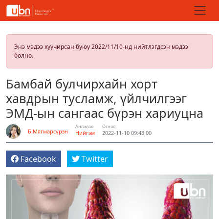
Энэ мэдээ хуучирсан буюу 2022/11/10-нд нийтлэгдсэн мэдээ
болно.
Бамбай булчирхайн хорт
хавдрын тусламж, үйлчилгээг
ЭМД-ын сангаас бүрэн хариуцна
Ангилал
Огноо
Б.Мягмарсүрэн
Нийгэм
2022-11-10 09:43:00
Facebook
Twitter