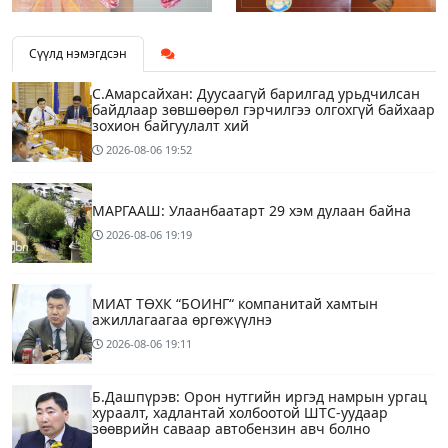
Сүүлд нэмэгдсэн
С.Амарсайхан: Дуусаагүй барилгад урьдчилсан
байдлаар зөвшөөрөл гэрчилгээ олгохгүй байхаар
зохион байгуулалт хий
2026-08-06
19:52
МАРГААШ: Улаанбаатарт 29 хэм дулаан байна
2026-08-06
19:19
МИАТ ТӨХК “БОИНГ“ компанитай хамтын
ажиллагаагаа өргөжүүлнэ
2026-08-06
19:11
Б.Дашпүрэв: Орон нутгийн иргэд намрын ургац
хураалт, хадлантай холбоотой ШТС-уудаар
зөөврийн саваар автобензин авч болно