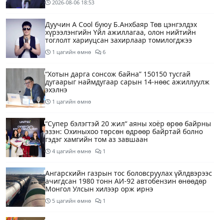
2026-08-06
18:53
Дуучин A Cool буюу Б.Анхбаяр Төв цэнгэлдэх
хүрээлэнгийн Үйл ажиллагаа, олон нийтийн
тоглолт хариуцсан захирлаар томилогджээ
1 цагийн өмнө
6
“Хотын дарга сонсож байна” 150150 тусгай
дугаарыг наймдугаар сарын 14-нөөс ажиллуулж
эхэлнэ
1 цагийн өмнө
“Супер бэлэгтэй 20 жил“ аяны хоёр өрөө байрны
эзэн: Охиныхоо төрсөн өдрөөр байртай болно
гэдэг хамгийн том аз завшаан
4 цагийн өмнө
1
Ангарскийн газрын тос боловсруулах үйлдвэрээс
ачигдсан 1980 тонн АИ-92 автобензин өнөөдөр
Монгол Улсын хилээр орж ирнэ
5 цагийн өмнө
1