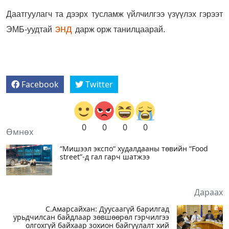
Даатгуулагч та дээрх тусламж үйлчилгээ үзүүлэх гэрээт
энд
ЭМБ-уудтай
дарж орж танилцаарай.
Facebook
Twitter
0
0
0
0
Өмнөх
“Мишээл экспо“ худалдааны төвийн “Food
street”-д гал гарч шатжээ
Дараах
С.Амарсайхан: Дуусаагүй барилгад
урьдчилсан байдлаар зөвшөөрөл гэрчилгээ
олгохгүй байхаар зохион байгуулалт хий