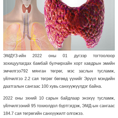
ЭМДҮЗ-ийн 2022 оны 01 дүгээр тогтоолоор
зохицуулагдах бамбай булчирхайн хорт хавдрын эмийн
эмчилгээ792 мянган төгрөг, мэс заслын тусламж,
үйлчилгээ 2.2 сая төгрөг бөгөөд үүнийг Эрүүл мэндийн
даатгалын сангаас 100 хувь санхүүжүүлдэг байна.
2022 оны эхний 10 сарын байдлаар энэхүү тусламж,
үйлчилгээний 95 тохиолдол бүртгэгдэж, ЭМД-ын сангаас
184.7 сая төгрөгийн санхүүжилт олгожээ.