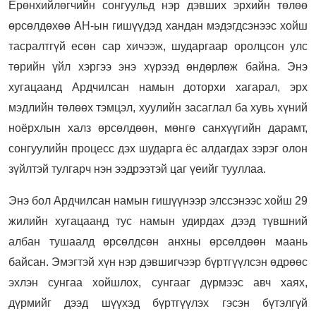
Ерөнхийлөгчийн сонгуульд нэр дэвших эрхийн төлөө
өрсөлдөхөө АН-ын гишүүдэд хандан мэдэгдсэнээс хойш
тасралтгүй есөн сар хичээж, шударгаар оролцсон улс
төрийн үйл хэргээ энэ хүрээд өндөрлөж байна. Энэ
хугацаанд Ардчилсан намын доторхи хагарал, эрх
мэдлийн төлөөх тэмцэл, хуулийн засаглал ба хувь хүний
ноёрхлын халз өрсөлдөөн, мөнгө санхүүгийн дарамт,
сонгуулийн процесс дэх шударга ёс алдагдах зэрэг олон
зүйлтэй тулгарч нэн ээдрээтэй цаг үеийг тууллаа.
Энэ бол Ардчилсан намын гишүүнээр элссэнээс хойш 29
жилийн хугацаанд тус намын удирдах дээд түвшний
албан тушаалд өрсөлдсөн анхны өрсөлдөөн маань
байсан. Эмэгтэй хүн нэр дэвшигчээр бүртгүүлсэн өдрөөс
эхлэн сунгаа хойшлох, сунгааг дүрмээс авч хаях,
дүрмийг дээд шүүхэд бүртгүүлэх гэсэн бүтэлгүй