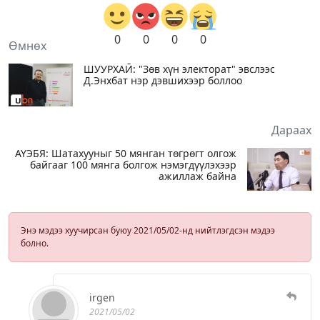
0
0
0
0
Өмнөх
ШУУРХАЙ: "Зөв хүн электорат" эвслээс
Д.Энхбат нэр дэвшихээр боллоо
Дараах
АҮЭБЯ: Шатахууныг 50 мянган төгрөгт олгож
байгааг 100 мянга болгож нэмэгдүүлэхээр
ажиллаж байна
Энэ мэдээ хуучирсан буюу 2021/05/02-нд нийтлэгдсэн мэдээ
болно.
irgen
2021/05/02