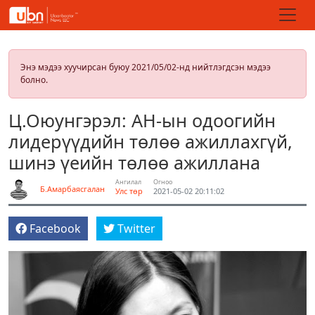
Энэ мэдээ хуучирсан буюу 2021/05/02-нд нийтлэгдсэн мэдээ
болно.
Ц.Оюунгэрэл: АН-ын одоогийн
лидерүүдийн төлөө ажиллахгүй,
шинэ үеийн төлөө ажиллана
Ангилал
Огноо
Б.Амарбаясгалан
Улс төр
2021-05-02 20:11:02
Facebook
Twitter