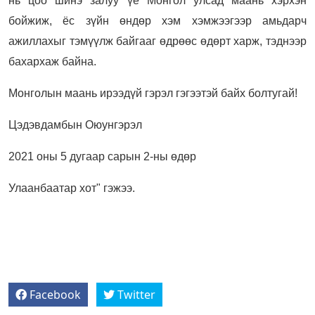
нь цоо шинэ залуу үе Монгол улсад маань хэрхэн
бойжиж, ёс зүйн өндөр хэм хэмжээгээр амьдарч
ажиллахыг тэмүүлж байгааг өдрөөс өдөрт харж, тэднээр
бахархаж байна.
Монголын маань ирээдүй гэрэл гэгээтэй байх болтугай!
Цэдэвдамбын Оюунгэрэл
2021 оны 5 дугаар сарын 2-ны өдөр
Улаанбаатар хот" гэжээ.
Facebook
Twitter