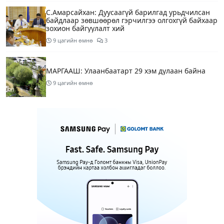
С.Амарсайхан: Дуусаагүй барилгад урьдчилсан
байдлаар зөвшөөрөл гэрчилгээ олгохгүй байхаар
зохион байгуулалт хий
9 цагийн өмнө
3
МАРГААШ: Улаанбаатарт 29 хэм дулаан байна
9 цагийн өмнө
МИАТ ТӨХК “БОИНГ“ компанитай хамтын
ажиллагаагаа өргөжүүлнэ
9 цагийн өмнө
1
Б.Дашпүрэв: Орон нутгийн иргэд намрын ургац
хураалт, хадлантай холбоотой ШТС-уудаар
зөөврийн саваар автобензин авч болно
10 цагийн өмнө
1
Дуучин A Cool буюу Б.Анхбаяр Төв цэнгэлдэх
хүрээлэнгийн Үйл ажиллагаа, олон нийтийн