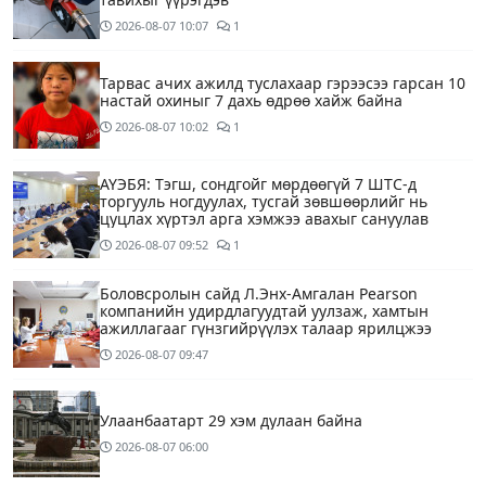
2026-08-07
10:07
1
Тарвас ачих ажилд туслахаар гэрээсээ гарсан 10
настай охиныг 7 дахь өдрөө хайж байна
2026-08-07
10:02
1
АҮЭБЯ: Тэгш, сондгойг мөрдөөгүй 7 ШТС-д
торгууль ногдуулах, тусгай зөвшөөрлийг нь
цуцлах хүртэл арга хэмжээ авахыг сануулав
2026-08-07
09:52
1
Боловсролын сайд Л.Энх-Амгалан Pearson
компанийн удирдлагуудтай уулзаж, хамтын
ажиллагааг гүнзгийрүүлэх талаар ярилцжээ
2026-08-07
09:47
Улаанбаатарт 29 хэм дулаан байна
2026-08-07
06:00