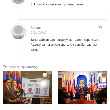
Enkhbat, Oyungerel nariig demjij baina
Зочин
2021/05/02
Таны сайхан зан чанар улам тодорч харагдсан.
Ардчилал нэг алхам урагшилсаар. Баярлалаа
танд.
Төстэй мэдээллүүд: