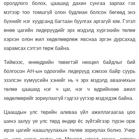
оролдлого болох, цаашид дахин сунгаа зарлах гэх
мэтээр тоо томшгүй олон будлиан болсон бөгөөд энэ
бүхнийг нэг хуудсанд багтаан буулгах аргагүй юм. Гэтэл
өнөө цагийн лидерүүдийг эрх мэдэлд хүргэхийн төлөө
хэрхэн олон жил хөдөлмөрлөж явснаа эргэн дурсахад
харамсах сэтгэл төрж байна.
Тиймээс, өнөөдрийн төвөгтэй нөхцөл байдлыг бий
болгосон АН-ын одоогийн лидерүүд хэмээх байр суурь
эзэлсэн хүмүүсийн хэнийг нь ч эрх мэдэлд аваачихын
төлөө цаашид нэг ч цаг, нэг ч өдрийнхөө ажил
хөдөлмөрийг зориулахгүй гэдгээ үүгээр мэдэгдэж байна.
Цаашдын улс төрийн аливаа үйл ажиллагаагаа цоо
шинэ залуу үе улс төрд өндөр ёс зүйтэйгээр түрэн орж
ирэх цагийг наашлуулахын төлөө зориулах болно. Учир