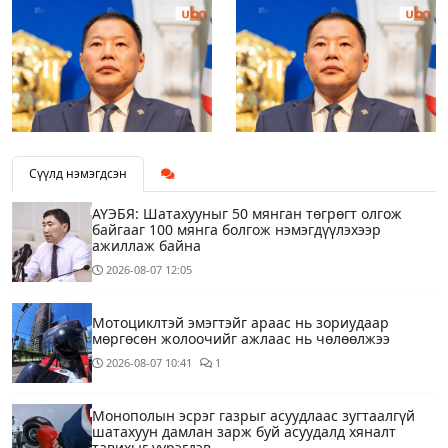
Сүүлд нэмэгдсэн
АҮЭБЯ: Шатахууныг 50 мянган төгрөгт олгож
байгааг 100 мянга болгож нэмэгдүүлэхээр
ажиллаж байна
2026-08-07
12:05
Мотоциклтэй эмэгтэйг араас нь зориудаар
мөргөсөн жолоочийг ажлаас нь чөлөөлжээ
2026-08-07
10:41
1
Монополын эсрэг газрыг асуудлаас зугтаалгүй
шатахуун дамлан зарж буй асуудалд хяналт
тавихыг үүрэгдэв