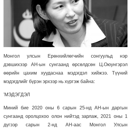
Монгол улсын Ерөнхийлөгчийн сонгуульд нэр
дэвшихээр АН-ын сунгаанд өрсөлдсөн Ц.Оюунгэрэл
өөрийн цахим хуудаснаа мэдэгдэл хийжээ. Түүний
мэдэгдлийг бүрэн эрхээр нь хүргэж байна:
'МЭДЭГДЭЛ
Миний бие 2020 оны 6 сарын 25-нд АН-ын даргын
сунгаанд оролцохоо олон нийтэд зарлаж, 2021 оны 1
дүгээр сарын 2-нд АН-аас Монгол Улсын