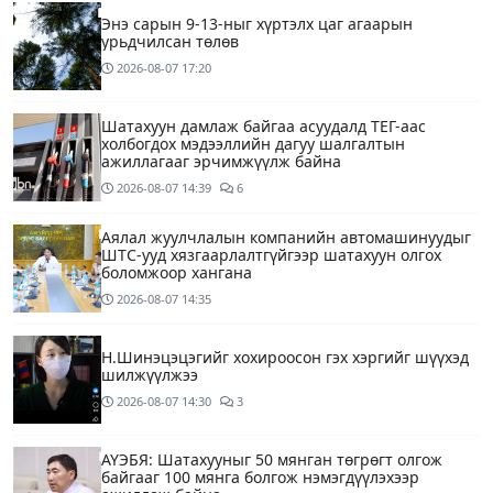
Энэ сарын 9-13-ныг хүртэлх цаг агаарын
урьдчилсан төлөв
2026-08-07
17:20
Шатахуун дамлаж байгаа асуудалд ТЕГ-аас
холбогдох мэдээллийн дагуу шалгалтын
ажиллагааг эрчимжүүлж байна
2026-08-07
14:39
6
Аялал жуулчлалын компанийн автомашинуудыг
ШТС-ууд хязгаарлалтгүйгээр шатахуун олгох
боломжоор хангана
2026-08-07
14:35
Н.Шинэцэцэгийг хохироосон гэх хэргийг шүүхэд
шилжүүлжээ
2026-08-07
14:30
3
АҮЭБЯ: Шатахууныг 50 мянган төгрөгт олгож
байгааг 100 мянга болгож нэмэгдүүлэхээр