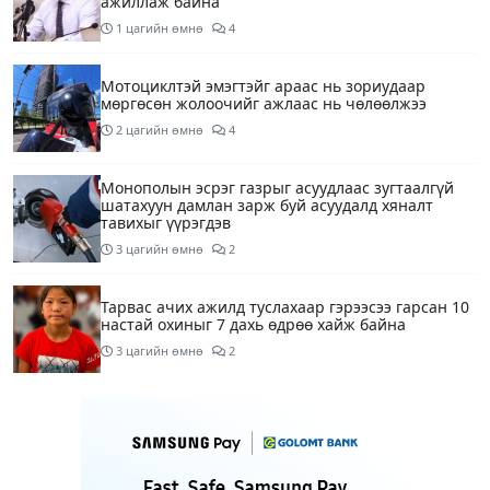
ажиллаж байна
1 цагийн өмнө
4
Мотоциклтэй эмэгтэйг араас нь зориудаар
мөргөсөн жолоочийг ажлаас нь чөлөөлжээ
2 цагийн өмнө
4
Монополын эсрэг газрыг асуудлаас зугтаалгүй
шатахуун дамлан зарж буй асуудалд хяналт
тавихыг үүрэгдэв
3 цагийн өмнө
2
Тарвас ачих ажилд туслахаар гэрээсээ гарсан 10
настай охиныг 7 дахь өдрөө хайж байна
3 цагийн өмнө
2
АҮЭБЯ: Тэгш, сондгойг мөрдөөгүй 7 ШТС-д
торгууль ногдуулах, тусгай зөвшөөрлийг нь
цуцлах хүртэл арга хэмжээ авахыг сануулав
3 цагийн өмнө
2