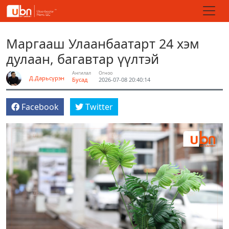
Маргааш Улаанбаатарт 24 хэм
дулаан, багавтар үүлтэй
Ангилал
Огноо
Д.Дарьсүрэн
Бусад
2026-07-08 20:40:14
Facebook
Twitter