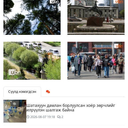
Сүүлд нэмэгдсэн
Шатахуун дамлан борлуулсан хоёр зөрчлийг
илрүүлэн шалгаж байна
2026-08-07
19:18
2