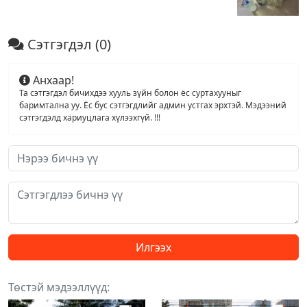
Сэтгэгдэл
(0)
Анхаар!
Та сэтгэгдэл бичихдээ хууль зүйн болон ёс суртахууныг
баримтална уу. Ёс бус сэтгэгдлийг админ устгах эрхтэй. Мэдээний
сэтгэгдэлд хариуцлага хүлээхгүй. !!!
Илгээх
Төстэй мэдээллүүд: