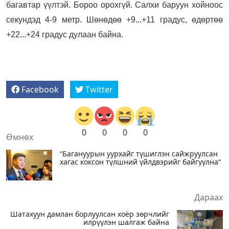
багавтар үүлтэй. Бороо орохгүй. Салхи баруун хойноос
секундэд 4-9 метр. Шөнөдөө +9...+11 градус, өдөртөө
+22...+24 градус дулаан байна.
Facebook
Twitter
0
0
0
0
Өмнөх
“Багануурын уурхайг түшиглэн сайжруулсан
хагас коксон түлшний үйлдвэрийг байгуулна“
Дараах
Шатахуун дамлан борлуулсан хоёр зөрчлийг
илрүүлэн шалгаж байна