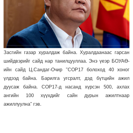
Засгийн газар хуралдаж байна. Хуралдаанаас гарсан
шийдвэрийг сайд нар танилцууллаа. Энэ үеэр БОУАӨ-
ийн сайд Ц.Сандаг-Очир "COP17 болоход 40 хоног
үлдээд байна. Барилга угсралт, дэд бүтцийн ажил
дуусаж байна. COP17-д насанд хүрсэн 500, ахлах
ангийн 100 хүүхдийг сайн дурын ажилтнаар
ажиллуулна" гэв.