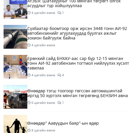
АҮЭБЯ: Шатахууныг 100 мянган төгрөгт олгох
асуудлыг түр хойшлууллаа
4 цагийн өмнө
1
Сүхбаатар боомтоор орж ирсэн 3448 тонн АИ-92
автобензинийг агуулахуудад буулгах ажлыг
зохион байгуулж байна
4 цагийн өмнө
Ерөнхий сайд БНХАУ-аас сар бүр 12-15 мянган
тонн АИ-92 автобензин тогтмол нийлүүлэх хүсэлт
тавилаа
4 цагийн өмнө
4
Өнөөдөр тэгш тоогоор төгссөн автомашинтай
иргэд 50 хүртэлх мянган төгрөгөнд БЕНЗИН авна
6 цагийн өмнө
1
Өнөөдөр” Аавуудын баяр”-ын өдөр
8 цагийн өмнө