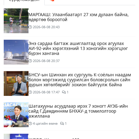
МАРГААШ: Улаанбаатарт 27 хэм дулаан байна,
өдөртөө бороотой
2026-08-08
20:43
Энэ сардаа багтаж ашиглалтад орох агуулах
АИ-92-ийн хэрэглээний 13 хоногийн хэрэгцээг
бүрэн хангана
2026-08-08
20:37
БНСУ-ын Шинхан их сургууль К-соёлын наадам
болон мэргэжилд суурилсан боловсролын сайн
дурын хөтөлбөрийг зохион байгуулж байна
2026-08-08
17:47
1
Шатахууны асуудлаар ирэх 7 хоногт АҮЭБ-ийн
сайд Г.Дамдинням БНХАУ-д томилолтоор
ажиллана
4 цагийн өмнө
1