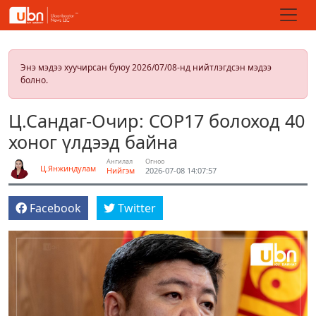
Энэ мэдээ хуучирсан буюу 2026/07/08-нд нийтлэгдсэн мэдээ
болно.
Ц.Сандаг-Очир: COP17 болоход 40
хоног үлдээд байна
Ангилал
Огноо
Ц.Янжиндулам
Нийгэм
2026-07-08 14:07:57
Facebook
Twitter