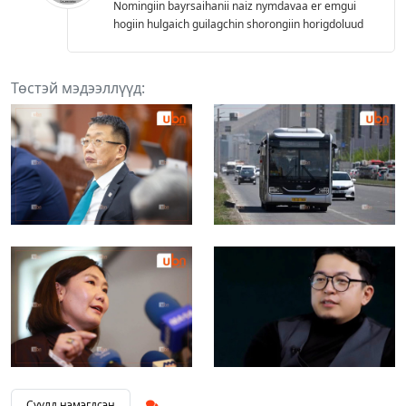
Nomingiin bayrsaihanii naiz nymdavaa er emgui
hogiin hulgaich guilagchin shorongiin horigdoluud
Төстэй мэдээллүүд:
Сүүлд нэмэгдсэн