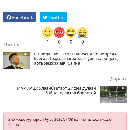
Facebook
Twitter
1
0
0
0
Өмнөх
Б.Найдалаа: Цахилгаан хязгаарлах эрсдэл
байгаа. Гэхдээ хязгаарлахгүйн төлөө цогц
арга хэмжээ авч байна
Дараах
МАРГААШ: Улаанбаатарт 27 хэм дулаан
байна, өдөртөө бороотой
Энэ мэдээ хуучирсан буюу 2026/07/08-нд нийтлэгдсэн мэдээ
болно.