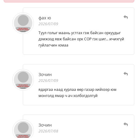
фах ю
2026/07/09
Туул голыг маань устгах гэж байсан оркуудыг
дэмжээд явж байсан орк СОР гэх шиг... ичихгүй
гуйлагчин юмаа
Зочин
2026/07/09
ядаргаа наад хурлаа өөр газар хийхээр юм
монголд ямар ч ач холбогдолгүй
Зочин
2026/07/08