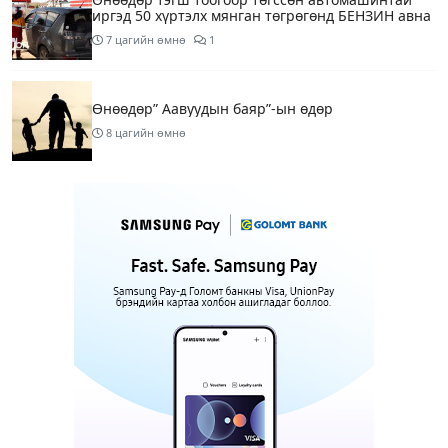
иргэд 50 хүртэлх мянган төгрөгөнд БЕНЗИН авна
7 цагийн өмнө
1
Өнөөдөр” Аавуудын баяр”-ын өдөр
8 цагийн өмнө
Улаанбаатарт 31 хэм дулаан байна
10 цагийн өмнө
МАРГААШ: Улаанбаатарт 31 хэм дулаан байна
19 цагийн өмнө
Шатахуун дамлан борлуулсан хоёр зөрчлийг
илрүүлэн шалгаж байна
21 цагийн өмнө
3