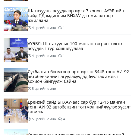
Шатахууны асуудлаар ирэх 7 хоногт АҮЭБ-ийн
сайд Г.Дамдинням БНХАУ-д томилолтоор
ажиллана
4 цагийн өмнө
1
АҮЭБЯ: Шатахууныг 100 мянган төгрөгт олгох
асуудлыг түр хойшлууллаа
4 цагийн өмнө
1
Сүхбаатар боомтоор орж ирсэн 3448 тонн АИ-92
автобензинийг агуулахуудад буулгах ажлыг
зохион байгуулж байна
5 цагийн өмнө
Ерөнхий сайд БНХАУ-аас сар бүр 12-15 мянган
тонн АИ-92 автобензин тогтмол нийлүүлэх хүсэлт
тавилаа
5 цагийн өмнө
4
Өнөөдөр тэгш тоогоор төгссөн автомашинтай