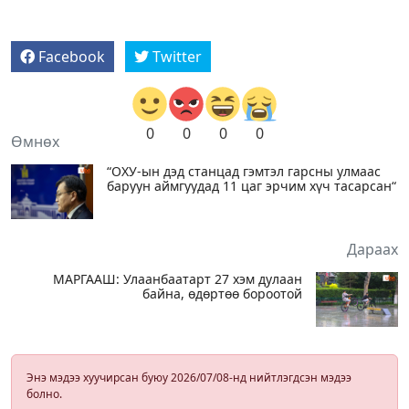
Facebook
Twitter
0
0
0
0
Өмнөх
“ОХУ-ын дэд станцад гэмтэл гарсны улмаас
баруун аймгуудад 11 цаг эрчим хүч тасарсан“
Дараах
МАРГААШ: Улаанбаатарт 27 хэм дулаан
байна, өдөртөө бороотой
Энэ мэдээ хуучирсан буюу 2026/07/08-нд нийтлэгдсэн мэдээ
болно.