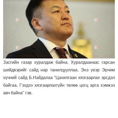
Засгийн газар хуралдаж байна. Хуралдаанаас гарсан
шийдвэрийг сайд нар танилцууллаа. Энэ үеэр Эрчим
хүчний сайд Б.Найдалаа "Цахилгаан хязгаарлах эрсдэл
байгаа. Гэхдээ хязгаарлахгүйн төлөө цогц арга хэмжээ
авч байна" гэв.