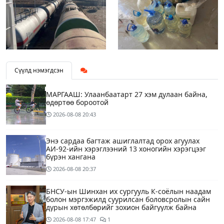
Сүүлд нэмэгдсэн
МАРГААШ: Улаанбаатарт 27 хэм дулаан байна,
өдөртөө бороотой
2026-08-08
20:43
Энэ сардаа багтаж ашиглалтад орох агуулах
АИ-92-ийн хэрэглээний 13 хоногийн хэрэгцээг
бүрэн хангана
2026-08-08
20:37
БНСУ-ын Шинхан их сургууль К-соёлын наадам
болон мэргэжилд суурилсан боловсролын сайн
дурын хөтөлбөрийг зохион байгуулж байна
2026-08-08
17:47
1