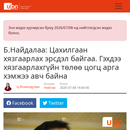
Энэ мэдээ хуучирсан буюу 2026/07/08-нд нийтлэгдсэн мэдээ
болно.
Б.Найдалаа: Цахилгаан
хязгаарлах эрсдэл байгаа. Гэхдээ
хязгаарлахгүйн төлөө цогц арга
хэмжээ авч байна
Ангилал
Огноо
Ц.Янжиндулам
Нийгэм
2026-07-08 14:06:00
Facebook
Twitter