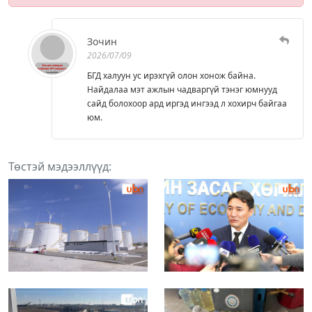
Зочин
2026/07/09
БГД халуун ус ирэхгүй олон хонож байна.
Найдалаа мэт ажлын чадваргүй тэнэг юмнууд
сайд болохоор ард иргэд ингээд л хохирч байгаа
юм.
Төстэй мэдээллүүд: