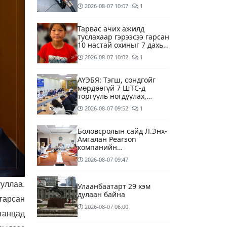
буй асуудалд хяналт
2026-08-07
10:07
1
тавихыг үүрэгдэв
Тарвас ачих ажилд
туслахаар гэрээсээ гарсан
10 настай охиныг 7 дахь
өдрөө хайж байна
2026-08-07
10:02
1
АҮЭБЯ: Тэгш, сондгойг
мөрдөөгүй 7 ШТС-д
торгууль ногдуулах,
тусгай зөвшөөрлийг нь
2026-08-07
09:52
1
цуцлах хүртэл арга
хэмжээ авахыг сануулав
Боловсролын сайд Л.Энх-
Амгалан Pearson
компанийн
удирдлагуудтай уулзаж,
2026-08-07
09:47
хамтын ажиллагааг
гүнзгийрүүлэх талаар
ярилцжээ
уллаа.
Улаанбаатарт 29 хэм
дулаан байна
гарсан
2026-08-07
06:00
танцад