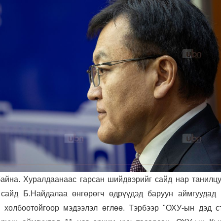
байна. Хуралдаанаас гарсан шийдвэрийг сайд нар танилцу
сайд Б.Найдалаа өнгөрөгч өдрүүдэд баруун аймгуудад 
 холбоотойгоор мэдээлэл өглөө. Тэрбээр "ОХУ-ын дэд с