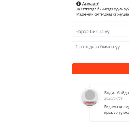
нээлттэй
Анхаар!
сонгон
Та сэтгэгдэл бичихдээ хууль зү
шалгаруулал
Мэдээний сэтгэгдэлд хариуцлага
зарлана
Бодит байд
2026/07/09
Бид зүгээр ав
ярьж эргүүтэхэ