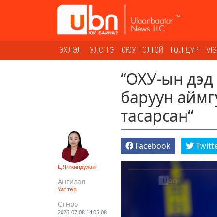
ЭХЛЭЛ
УЛС ТӨР
ОЮУ ТОЛГОЙ
ГОЛ ДҮР
VI
“ОХУ-ын дэд
баруун аймг
тасарсан“
Facebook
Twitt
Ц.Янжиндулам
Ангилал
Улс төр
Огноо
2026-07-08 14:05:08