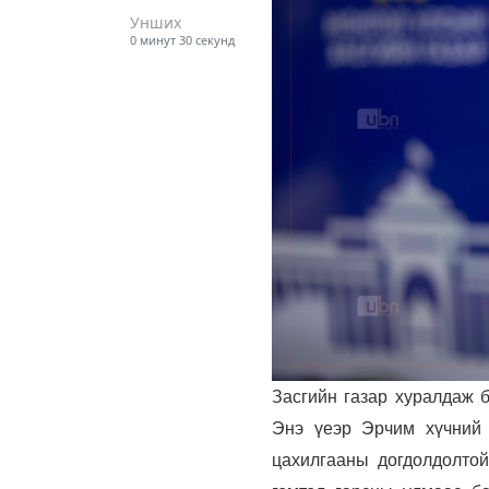
Унших
0 минут 30 секунд
Засгийн газар хуралдаж 
Энэ үеэр Эрчим хүчний 
цахилгааны догдолдолтой