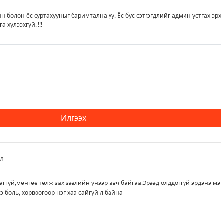
йн болон ёс суртахууныг баримтална уу. Ёс бус сэтгэгдлийг админ устгах эрх
т
 хүлээхгүй. !!!
Илгээх
ал
даггүй,мөнгөө төлж зах зээлийн үнээр авч байгаа.Эрээд олддоггүй эрдэнэ мэ
э боль, хорвоогоор нэг хаа сайгүй л байна