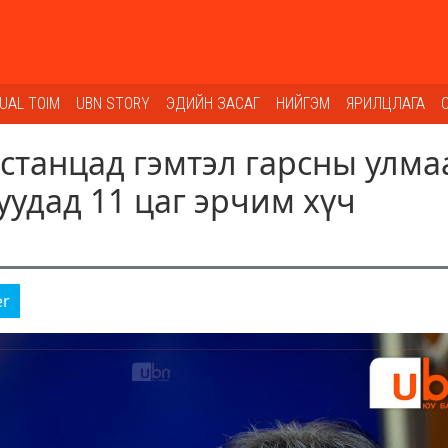
SUAL TOIM
UBN STORY
ЭДИЙН ЗАСАГ
НИЙГЭМ
ЯРИЛЦЛАГА
 станцад гэмтэл гарсны улма
уудад 11 цаг эрчим хүч
er