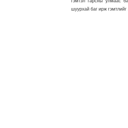
гэмтэл гарсны улмаас б
шуурхай баг ирж гэмтлийг 