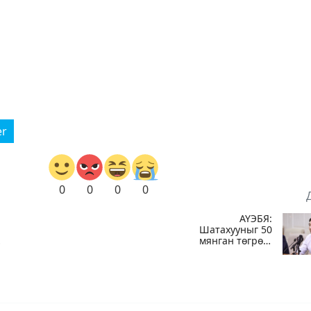
er
0
0
0
0
АҮЭБЯ:
Шатахууныг 50
мянган төгрөгт
-т
олгож байгааг
100 мянга
болгож
нэмэгдүүлэхээр
ажиллаж байна