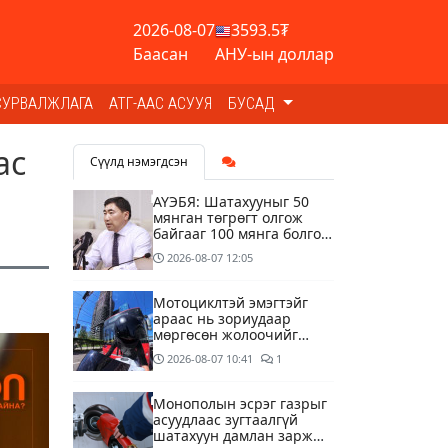
2026-08-07
3593.5₮
Баасан
АНУ-ын доллар
СУРВАЛЖЛАГА
АТГ-ААС АСУУЯ
БУСАД
ас
Сүүлд нэмэгдсэн
АҮЭБЯ: Шатахууныг 50
мянган төгрөгт олгож
байгааг 100 мянга болгож
нэмэгдүүлэхээр ажиллаж
2026-08-07
12:05
байна
Мотоциклтэй эмэгтэйг
араас нь зориудаар
мөргөсөн жолоочийг
ажлаас нь чөлөөлжээ
2026-08-07
10:41
1
Монополын эсрэг газрыг
асуудлаас зугтаалгүй
шатахуун дамлан зарж