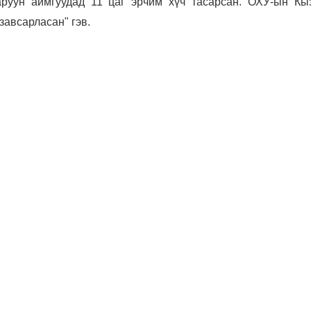
аруун аймгуудад 11 цаг эрчим хүч тасарсан. ОХУ-ын Кы
завсарласан" гэв.