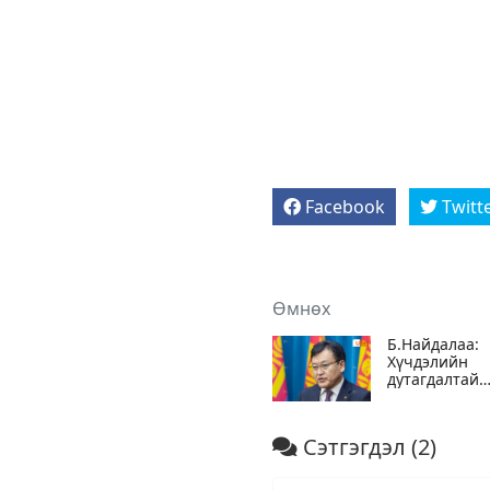
Facebook
Twitt
Өмнөх
Б.Найдалаа:
Хүчдэлийн
дутагдалтай
134 сумын 22
нь нарны
батерей
Сэтгэгдэл
(2)
хураагууртай
цахилгаан
станцын