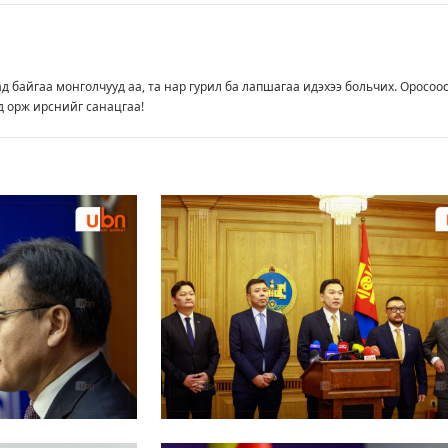
д байгаа монголчууд аа, та нар гурил ба лапшагаа идэхээ больчих. Оросоос
 орж ирснийг санацгаа!