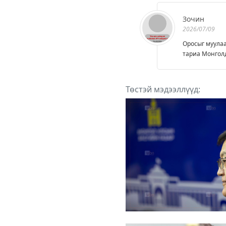
Зочин
2026/07/09
Оросыг муулаа
тариа Монголд
Төстэй мэдээллүүд: