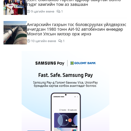
гэдэг хамгийн том аз завшаан
9 цагийн өмнө
1
Ангарскийн газрын тос боловсруулах үйлдвэрээс
ачигдсан 1980 тонн АИ-92 автобензин өнөөдөр
Монгол Улсын хилээр орж ирнэ
10 цагийн өмнө
1
Д.Амарбаясгалан: Шатахууны хомсдол биш
төрийн бодлогын хомсдол үүсээд байна
11 цагийн өмнө
6
Нэгдүгээр хорооллын арын замыг өнөөдөр орой
23:00 цагаас түр хааж, борооны ус зайлуулах
шугамын хөндлөн сэтэлгээ хийнэ
12 цагийн өмнө
1
Нэгдүгээр ангид элсэгчдийн бүртгэлийг энэ
сарын 17-ноос E-Mongolia системээр зохион
байгуулна
12 цагийн өмнө