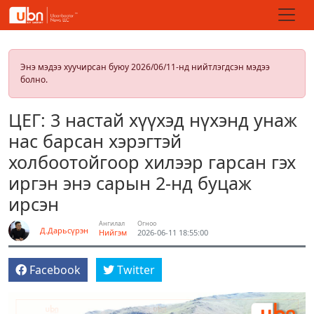
Энэ мэдээ хуучирсан буюу 2026/06/11-нд нийтлэгдсэн мэдээ
болно.
ЦЕГ: 3 настай хүүхэд нүхэнд унаж
нас барсан хэрэгтэй
холбоотойгоор хилээр гарсан гэх
иргэн энэ сарын 2-нд буцаж
ирсэн
Ангилал
Огноо
Д.Дарьсүрэн
Нийгэм
2026-06-11 18:55:00
Facebook
Twitter