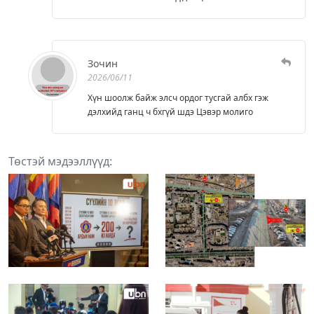
Зочин
2026/06/11
Хүн шоолж байж элсч ордог тусгай албх гэж
дэлхийд ганц ч бхгүй шдэ Цэвэр молиго
Төстэй мэдээллүүд: