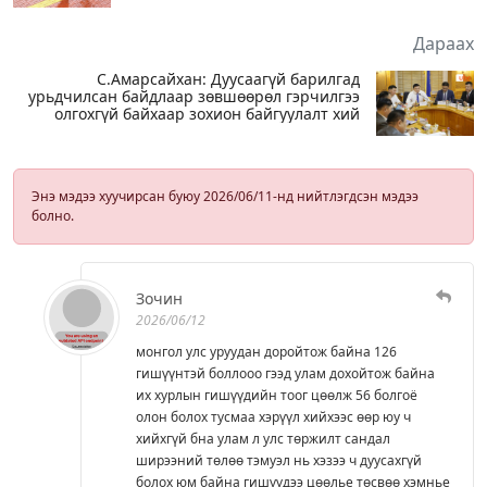
Дараах
С.Амарсайхан: Дуусаагүй барилгад
урьдчилсан байдлаар зөвшөөрөл гэрчилгээ
олгохгүй байхаар зохион байгуулалт хий
Энэ мэдээ хуучирсан буюу 2026/06/11-нд нийтлэгдсэн мэдээ
болно.
Зочин
2026/06/12
монгол улс уруудан доройтож байна 126
гишүүнтэй боллооо гээд улам дохойтож байна
их хурлын гишүүдийн тоог цөөлж 56 болгоё
олон болох тусмаа хэрүүл хийхээс өөр юу ч
хийхгүй бна улам л улс төржилт сандал
ширээний төлөө тэмуэл нь хэзээ ч дуусахгүй
болох юм байна гишүүдээ цөөлье төсвөө хэмнье