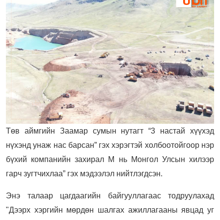
Төв аймгийн Заамар сумын нутагт “3 настай хүүхэд
нүхэнд унаж нас барсан” гэх хэрэгтэй холбоотойгоор нэр
бүхий компанийн захирал М нь Монгол Улсын хилээр
гарч зугтчихлаа” гэх мэдээлэл нийтлэгдсэн.
Энэ талаар цагдаагийн байгууллагаас тодруулахад
"Дээрх хэргийн мөрдөн шалгах ажиллагааны явцад уг