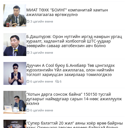
МИАТ ТӨХК “БОИНГ“ компанитай хамтын
ажиллагаагаа өргөжүүлнэ
3 цагийн өмнө
Б.Дашпүрэв: Орон нутгийн иргэд намрын ургац
хураалт, хадлантай холбоотой ШТС-уудаар
зөөврийн саваар автобензин авч болно
3 цагийн өмнө
Дуучин A Cool буюу Б.Анхбаяр Төв цэнгэлдэх
хүрээлэнгийн Үйл ажиллагаа, олон нийтийн
тоглолт хариуцсан захирлаар томилогджээ
6 цагийн өмнө
6
“Хотын дарга сонсож байна” 150150 тусгай
дугаарыг наймдугаар сарын 14-нөөс ажиллуулж
эхэлнэ
6 цагийн өмнө
“Супер бэлэгтэй 20 жил“ аяны хоёр өрөө байрны
эзэн: Охиныхоо төрсөн өдрөөр байртай болно