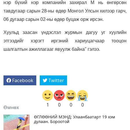
нэр бүхий нэр компанийн захирал М нь өнгөрсөн
тавдугаар сарын 28-ны өдөр Монгол Улсын хилээр гарч,
06 дугаар сарын 02-ны өдөр буцаж орж ирсэн.
Хуульд заасан үндэслэл журмын дагуу уг хуулийн
этгээдийг хэрэгт иргэний хариуцагчаар тооцон
шалгалтын ажиллагааг явуулж байна" гэлээ.
Facebook
Twitter
1
0
0
0
Өмнөх
ӨГЛӨӨНИЙ МЭНД: Улаанбаатарт 19 хэм
дулаан. Бороотой