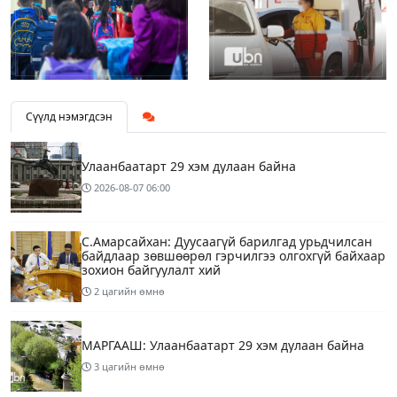
Сүүлд нэмэгдсэн
Улаанбаатарт 29 хэм дулаан байна
2026-08-07
06:00
С.Амарсайхан: Дуусаагүй барилгад урьдчилсан
байдлаар зөвшөөрөл гэрчилгээ олгохгүй байхаар
зохион байгуулалт хий
2 цагийн өмнө
МАРГААШ: Улаанбаатарт 29 хэм дулаан байна
3 цагийн өмнө