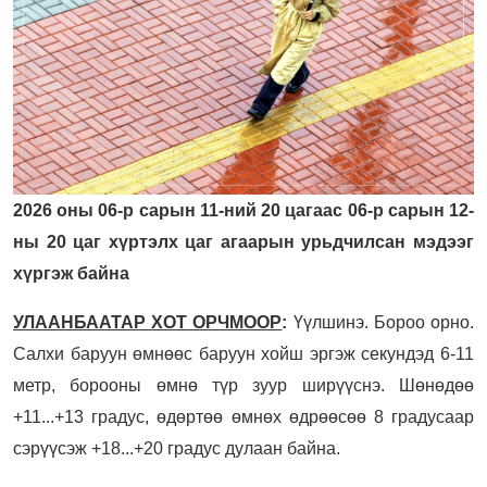
2026 оны 06-р сарын 11-ний 20 цагаас 06-р сарын 12-
ны 20 цаг хүртэлх цаг агаарын урьдчилсан мэдээг
хүргэж байна
УЛААНБААТАР ХОТ ОРЧМООР
:
Үүлшинэ. Бороо орно.
Салхи баруун өмнөөс баруун хойш эргэж секундэд 6-11
метр, борооны өмнө түр зуур ширүүснэ. Шөнөдөө
+11...+13 градус, өдөртөө өмнөх өдрөөсөө 8 градусаар
сэрүүсэж +18...+20 градус дулаан байна.