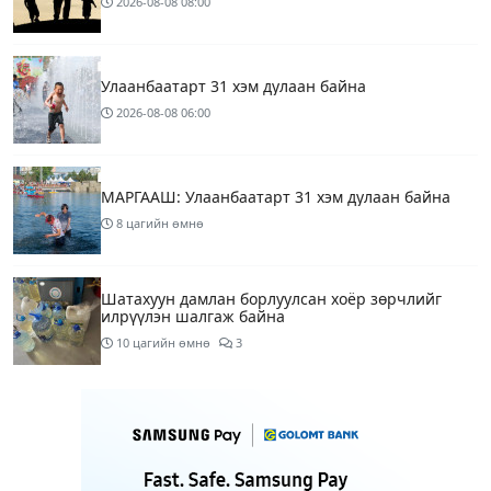
2026-08-08
08:00
Улаанбаатарт 31 хэм дулаан байна
2026-08-08
06:00
МАРГААШ: Улаанбаатарт 31 хэм дулаан байна
8 цагийн өмнө
Шатахуун дамлан борлуулсан хоёр зөрчлийг
илрүүлэн шалгаж байна
10 цагийн өмнө
3
Энэ сарын 9-13-ныг хүртэлх цаг агаарын
урьдчилсан төлөв
12 цагийн өмнө