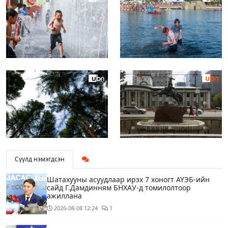
Сүүлд нэмэгдсэн
Шатахууны асуудлаар ирэх 7 хоногт АҮЭБ-ийн
сайд Г.Дамдинням БНХАУ-д томилолтоор
ажиллана
2026-08-08
12:24
1