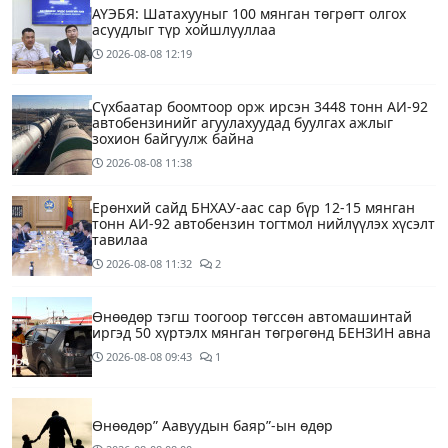
АҮЭБЯ: Шатахууныг 100 мянган төгрөгт олгох
асуудлыг түр хойшлууллаа
2026-08-08
12:19
Сүхбаатар боомтоор орж ирсэн 3448 тонн АИ-92
автобензинийг агуулахуудад буулгах ажлыг
зохион байгуулж байна
2026-08-08
11:38
Ерөнхий сайд БНХАУ-аас сар бүр 12-15 мянган
тонн АИ-92 автобензин тогтмол нийлүүлэх хүсэлт
тавилаа
2026-08-08
11:32
2
Өнөөдөр тэгш тоогоор төгссөн автомашинтай
иргэд 50 хүртэлх мянган төгрөгөнд БЕНЗИН авна
2026-08-08
09:43
1
Өнөөдөр” Аавуудын баяр”-ын өдөр