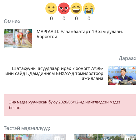
0
0
0
0
Өмнөх
МАРГААШ: Улаанбаатарт 19 хэм дулаан.
Бороотой
Дараах
Шатахууны асуудлаар ирэх 7 хоногт АҮЭБ-
ийн сайд Г.Дамдинням БНХАУ-д томилолтоор
ажиллана
Энэ мэдээ хуучирсан буюу 2026/06/12-нд нийтлэгдсэн мэдээ
болно.
Төстэй мэдээллүүд: