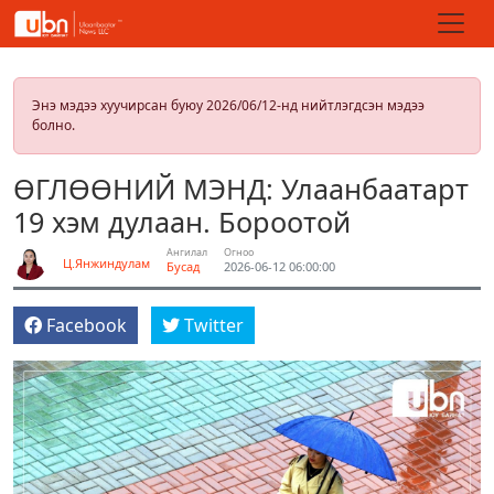
Энэ мэдээ хуучирсан буюу 2026/06/12-нд нийтлэгдсэн мэдээ
болно.
ӨГЛӨӨНИЙ МЭНД: Улаанбаатарт
19 хэм дулаан. Бороотой
Ангилал
Огноо
Ц.Янжиндулам
Бусад
2026-06-12 06:00:00
Facebook
Twitter