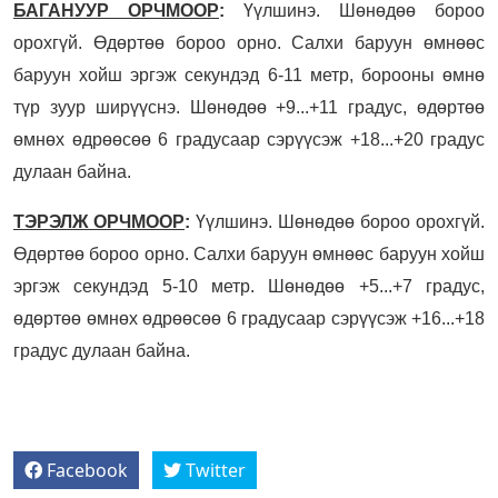
БАГАНУУР ОРЧМООР
:
Үүлшинэ. Шөнөдөө бороо
орохгүй. Өдөртөө бороо орно. Салхи баруун өмнөөс
баруун хойш эргэж секундэд 6-11 метр, борооны өмнө
түр зуур ширүүснэ. Шөнөдөө +9...+11 градус, өдөртөө
өмнөх өдрөөсөө 6 градусаар сэрүүсэж +18...+20 градус
дулаан байна.
ТЭРЭЛЖ ОРЧМООР
:
Үүлшинэ. Шөнөдөө бороо орохгүй.
Өдөртөө бороо орно. Салхи баруун өмнөөс баруун хойш
эргэж секундэд 5-10 метр. Шөнөдөө +5...+7 градус,
өдөртөө өмнөх өдрөөсөө 6 градусаар сэрүүсэж +16...+18
градус дулаан байна.
Facebook
Twitter