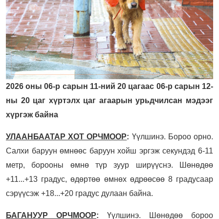
2026 оны 06-р сарын 11-ний 20 цагаас 06-р сарын 12-
ны 20 цаг хүртэлх цаг агаарын урьдчилсан мэдээг
хүргэж байна
УЛААНБААТАР ХОТ ОРЧМООР
:
Үүлшинэ. Бороо орно.
Салхи баруун өмнөөс баруун хойш эргэж секундэд 6-11
метр, борооны өмнө түр зуур ширүүснэ. Шөнөдөө
+11...+13 градус, өдөртөө өмнөх өдрөөсөө 8 градусаар
сэрүүсэж +18...+20 градус дулаан байна.
БАГАНУУР ОРЧМООР
:
Үүлшинэ. Шөнөдөө бороо