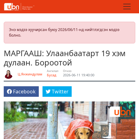
Энэ мэдээ хуучирсан буюу 2026/06/11-нд нийтлэгдсэн мэдээ
болно.
МАРГААШ: Улаанбаатарт 19 хэм
дулаан. Бороотой
Ангилал
Огноо
Ц.Янжиндулам
Бусад
2026-06-11 19:40:00
Facebook
Twitter