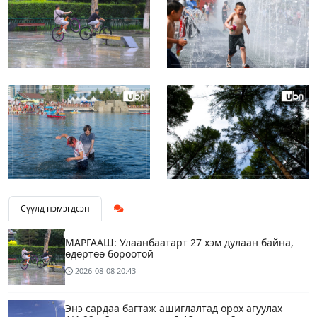
Сүүлд нэмэгдсэн
МАРГААШ: Улаанбаатарт 27 хэм дулаан байна,
өдөртөө бороотой
2026-08-08
20:43
Энэ сардаа багтаж ашиглалтад орох агуулах