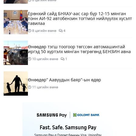
Ерөнхий сайд БНХАУ-аас сар бүр 12-15 мянган
тонн АИ-92 автобензин тогтмол нийлүүлэх хүсэлт
тавилаа
8 цагийн өмнө
4
Өнөөдөр тэгш тоогоор төгссөн автомашинтай
иргэд 50 хүртэлх мянган төгрөгөнд БЕНЗИН авна
10 цагийн өмнө
1
Өнөөдөр” Аавуудын баяр”-ын өдөр
11 цагийн өмнө
Улаанбаатарт 31 хэм дулаан байна
13 цагийн өмнө