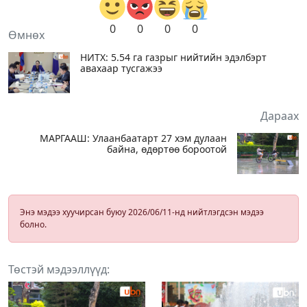
0
0
0
0
Өмнөх
НИТХ: 5.54 га газрыг нийтийн эдэлбэрт
авахаар тусгажээ
Дараах
МАРГААШ: Улаанбаатарт 27 хэм дулаан
байна, өдөртөө бороотой
Энэ мэдээ хуучирсан буюу 2026/06/11-нд нийтлэгдсэн мэдээ
болно.
Төстэй мэдээллүүд: