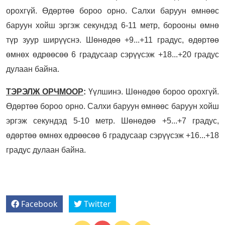
орохгүй. Өдөртөө бороо орно. Салхи баруун өмнөөс
баруун хойш эргэж секундэд 6-11 метр, борооны өмнө
түр зуур ширүүснэ. Шөнөдөө +9...+11 градус, өдөртөө
өмнөх өдрөөсөө 6 градусаар сэрүүсэж +18...+20 градус
дулаан байна.
ТЭРЭЛЖ ОРЧМООР
:
Үүлшинэ. Шөнөдөө бороо орохгүй.
Өдөртөө бороо орно. Салхи баруун өмнөөс баруун хойш
эргэж секундэд 5-10 метр. Шөнөдөө +5...+7 градус,
өдөртөө өмнөх өдрөөсөө 6 градусаар сэрүүсэж +16...+18
градус дулаан байна.
Facebook
Twitter