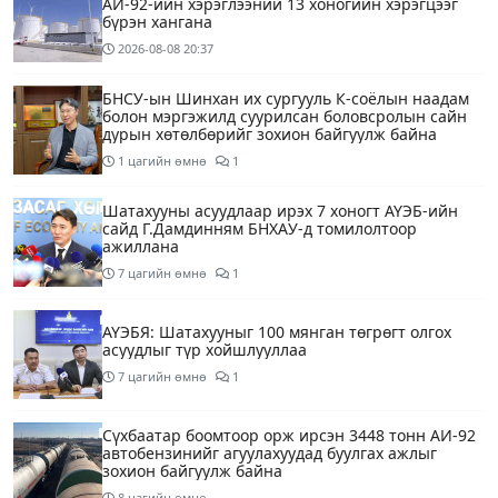
АИ-92-ийн хэрэглээний 13 хоногийн хэрэгцээг
бүрэн хангана
2026-08-08
20:37
БНСУ-ын Шинхан их сургууль К-соёлын наадам
болон мэргэжилд суурилсан боловсролын сайн
дурын хөтөлбөрийг зохион байгуулж байна
1 цагийн өмнө
1
Шатахууны асуудлаар ирэх 7 хоногт АҮЭБ-ийн
сайд Г.Дамдинням БНХАУ-д томилолтоор
ажиллана
7 цагийн өмнө
1
АҮЭБЯ: Шатахууныг 100 мянган төгрөгт олгох
асуудлыг түр хойшлууллаа
7 цагийн өмнө
1
Сүхбаатар боомтоор орж ирсэн 3448 тонн АИ-92
автобензинийг агуулахуудад буулгах ажлыг
зохион байгуулж байна
8 цагийн өмнө