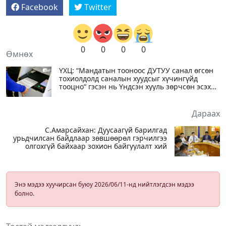
Facebook
Twitter
0
0
0
0
Өмнөх
ҮХЦ: “Мандатын тооноос ДУТУУ санал өгсөн
тохиолдолд саналын хуудсыг хүчингүйд
тооцно“ гэсэн нь Үндсэн хууль зөрчсөн эсэх
маргааныг хэлэлцэнэ
Дараах
С.Амарсайхан: Дуусаагүй барилгад
урьдчилсан байдлаар зөвшөөрөл гэрчилгээ
олгохгүй байхаар зохион байгуулалт хий
Энэ мэдээ хуучирсан буюу 2026/06/11-нд нийтлэгдсэн мэдээ
болно.