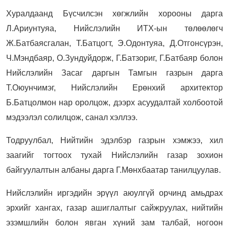
Хуралдаанд Бүсчилсэн хөгжлийн хорооны дарга
Л.Ариунтуяа, Нийслэлийн ИТХ-ын төлөөлөгч
Ж.Батбаясгалан, Т.Батцогт, Э.Одонтуяа, Д.Отгонсүрэн,
Ч.Мэндбаяр, О.Зундуйдорж, Г.Батзориг, Г.Батбаяр болон
Нийслэлийн Засаг даргын Тамгын газрын дарга
Т.Оюунчимэг, Нийслэлийн Ерөнхий архитектор
Б.Батцолмон нар оролцож, дээрх асуудалтай холбоотой
мэдээлэл солилцож, санал хэллээ.
Тодруулбал, Нийтийн эдэлбэр газрын хэмжээ, хил
заагийг тогтоох тухай Нийслэлийн газар зохион
байгуулалтын албаны дарга Г.Мөнхбаатар танилцуулав.
Нийслэлийн иргэдийн эрүүл аюулгүй орчинд амьдрах
эрхийг хангах, газар ашиглалтыг сайжруулах, нийтийн
эзэмшлийн болон явган хүний зам талбай, ногоон