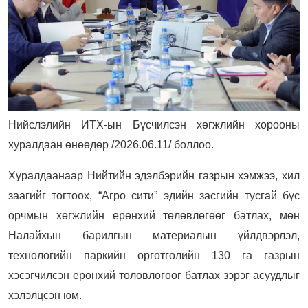
Нийслэлийн ИТХ-ын Бүсчилсэн хөгжлийн хорооны
хуралдаан өнөөдөр /2026.06.11/ боллоо.
Хуралдаанаар Нийтийн эдэлбэрийн газрын хэмжээ, хил
заагийг тогтоох, “Агро сити” эдийн засгийн тусгай бүс
орчмын хөгжлийн ерөнхий төлөвлөгөөг батлах, мөн
Налайхын барилгын материалын үйлдвэрлэл,
технологийн паркийн өргөтгөлийн 130 га газрын
хэсэгчилсэн ерөнхий төлөвлөгөөг батлах зэрэг асуудлыг
хэлэлцсэн юм.