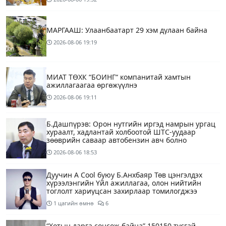
МАРГААШ: Улаанбаатарт 29 хэм дулаан байна
2026-08-06
19:19
МИАТ ТӨХК “БОИНГ“ компанитай хамтын
ажиллагаагаа өргөжүүлнэ
2026-08-06
19:11
Б.Дашпүрэв: Орон нутгийн иргэд намрын ургац
хураалт, хадлантай холбоотой ШТС-уудаар
зөөврийн саваар автобензин авч болно
2026-08-06
18:53
Дуучин A Cool буюу Б.Анхбаяр Төв цэнгэлдэх
хүрээлэнгийн Үйл ажиллагаа, олон нийтийн
тоглолт хариуцсан захирлаар томилогджээ
1 цагийн өмнө
6
“Хотын дарга сонсож байна” 150150 тусгай