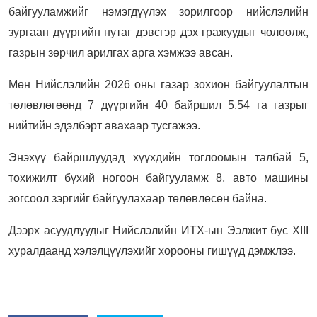
байгууламжийг нэмэгдүүлэх зорилгоор нийслэлийн
зургаан дүүргийн нутаг дэвсгэр дэх гражуудыг чөлөөлж,
газрын зөрчил арилгах арга хэмжээ авсан.
Мөн Нийслэлийн 2026 оны газар зохион байгуулалтын
төлөвлөгөөнд 7 дүүргийн 40 байршил 5.54 га газрыг
нийтийн эдэлбэрт авахаар тусгажээ.
Энэхүү байршлуудад хүүхдийн тоглоомын талбай 5,
тохижилт бүхий ногоон байгууламж 8, авто машины
зогсоол зэргийг байгуулахаар төлөвлөсөн байна.
Дээрх асуудлуудыг Нийслэлийн ИТХ-ын Ээлжит бус XIII
хуралдаанд хэлэлцүүлэхийг хорооны гишүүд дэмжлээ.