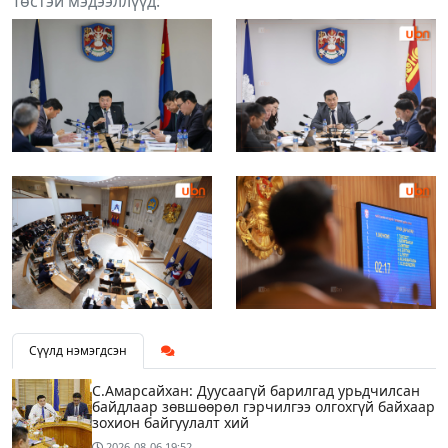
Төстэй мэдээллүүд:
Сүүлд нэмэгдсэн
С.Амарсайхан: Дуусаагүй барилгад урьдчилсан
байдлаар зөвшөөрөл гэрчилгээ олгохгүй байхаар
зохион байгуулалт хий
2026-08-06
19:52