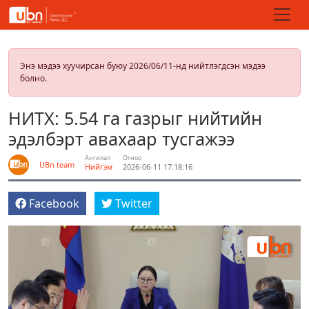
Энэ мэдээ хуучирсан буюу 2026/06/11-нд нийтлэгдсэн мэдээ
болно.
НИТХ: 5.54 га газрыг нийтийн
эдэлбэрт авахаар тусгажээ
Ангилал
Огноо
UBn team
Нийгэм
2026-06-11 17:18:16
Facebook
Twitter