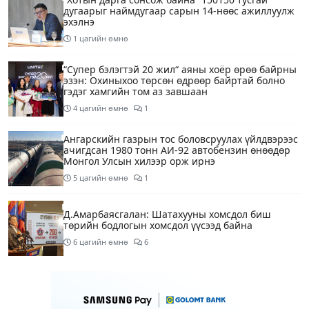
дугаарыг наймдугаар сарын 14-нөөс ажиллуулж
эхэлнэ
1 цагийн өмнө
“Супер бэлэгтэй 20 жил“ аяны хоёр өрөө байрны
эзэн: Охиныхоо төрсөн өдрөөр байртай болно
гэдэг хамгийн том аз завшаан
4 цагийн өмнө
1
Ангарскийн газрын тос боловсруулах үйлдвэрээс
ачигдсан 1980 тонн АИ-92 автобензин өнөөдөр
Монгол Улсын хилээр орж ирнэ
5 цагийн өмнө
1
Д.Амарбаясгалан: Шатахууны хомсдол биш
төрийн бодлогын хомсдол үүсээд байна
6 цагийн өмнө
6
Нэгдүгээр хорооллын арын замыг өнөөдөр орой
23:00 цагаас түр хааж, борооны ус зайлуулах
шугамын хөндлөн сэтэлгээ хийнэ