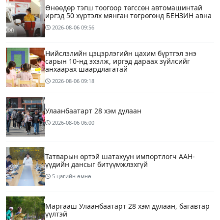
Өнөөдөр тэгш тоогоор төгссөн автомашинтай
иргэд 50 хүртэлх мянган төгрөгөнд БЕНЗИН авна
2026-08-06
09:56
Нийслэлийн цэцэрлэгийн цахим бүртгэл энэ
сарын 10-нд эхэлж, иргэд дараах зүйлсийг
анхаарах шаардлагатай
2026-08-06
09:18
Улаанбаатарт 28 хэм дулаан
2026-08-06
06:00
Татварын өртэй шатахуун импортлогч ААН-
үүдийн дансыг битүүмжлэхгүй
5 цагийн өмнө
Маргааш Улаанбаатарт 28 хэм дулаан, багавтар
үүлтэй