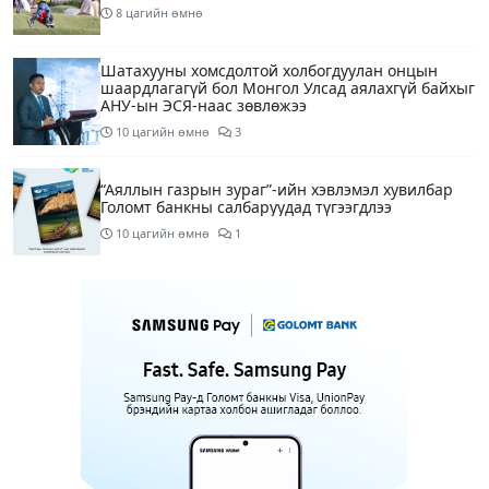
8 цагийн өмнө
Шатахууны хомсдолтой холбогдуулан онцын
шаардлагагүй бол Монгол Улсад аялахгүй байхыг
АНУ-ын ЭСЯ-наас зөвлөжээ
10 цагийн өмнө
3
“Аяллын газрын зураг”-ийн хэвлэмэл хувилбар
Голомт банкны салбаруудад түгээгдлээ
10 цагийн өмнө
1
Нөөцийн махны бүрдүүлэлтэд Нийслэлийн Засаг
дарга Б.Пүрэвдагвыг өөрийн биеэр онцгойлон
анхаарахыг үүрэг болголоо
11 цагийн өмнө
Бүх шатанд хэмнэлтийн горимд шилжиж, найр
наадам, зөвлөгөөн, гадаад томилолтыг
хориглолоо
11 цагийн өмнө
1