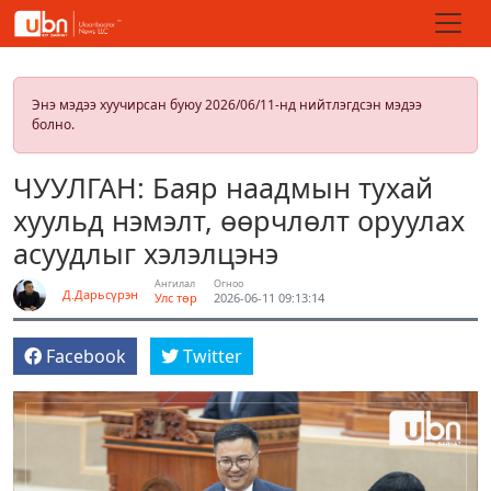
Энэ мэдээ хуучирсан буюу 2026/06/11-нд нийтлэгдсэн мэдээ
болно.
ЧУУЛГАН: Баяр наадмын тухай
хуульд нэмэлт, өөрчлөлт оруулах
асуудлыг хэлэлцэнэ
Ангилал
Огноо
Д.Дарьсүрэн
Улс төр
2026-06-11 09:13:14
Facebook
Twitter