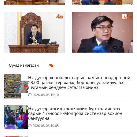
Сүүлд нэмэгдсэн
Нэгдүгээр хорооллын арын замыг өнөөдөр орой
23:00 цагаас түр хааж, борооны ус зайлуулах
шугамын хөндлөн сэтэлгээ хийнэ
2026-08-06
10:10
Нэгдүгээр ангид элсэгчдийн бүртгэлийг энэ
сарын 17-ноос E-Mongolia системээр зохион
байгуулна
2026-08-06
10:05