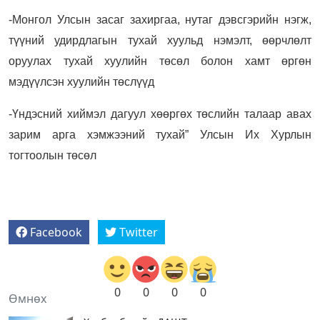
-Монгол Улсын засаг захиргаа, нутаг дэвсгэрийн нэгж,
түүний удирдлагын тухай хуульд нэмэлт, өөрчлөлт
оруулах тухай хуулийн төсөл болон хамт өргөн
мэдүүлсэн хуулийн төслүүд
-Үндэсний хиймэл дагуул хөөргөх төслийн талаар авах
зарим арга хэмжээний тухай” Улсын Их Хурлын
тогтоолын төсөл
Facebook
Twitter
0
0
0
0
Өмнөх