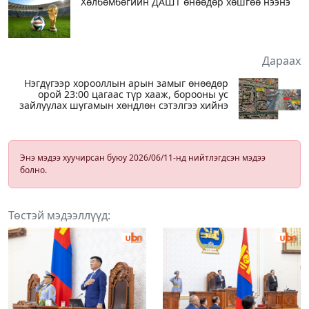
Хөлбөмбөгийн ДАШТ өнөөдөр хөшгөө нээнэ
Дараах
Нэгдүгээр хорооллын арын замыг өнөөдөр
орой 23:00 цагаас түр хааж, борооны ус
зайлуулах шугамын хөндлөн сэтэлгээ хийнэ
Энэ мэдээ хуучирсан буюу 2026/06/11-нд нийтлэгдсэн мэдээ
болно.
Төстэй мэдээллүүд: