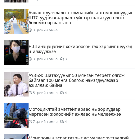
Аялал жуулчлалын компанийн автомашинуудыг
ШТС-ууд хязгаарлалтгүйгээр шатахуун олгох
боломжоор хангана
3 цагийн өмнө
Н.Шинэцэцэгийг хохироосон гэх хэргийг шүүхэд
шилжүүлжээ
3 цагийн өмнө
3
АҮЭБЯ: Шатахууныг 50 мянган төгрөгт олгож
байгааг 100 мянга болгож нэмэгдүүлэхээр
ажиллаж байна
5 цагийн өмнө
4
Мотоциклтэй эмэгтэйг араас нь зориудаар
мөргөсөн жолоочийг ажлаас нь чөлөөлжээ
7 цагийн өмнө
4
Монополын эсрэг газрыг асуудлаас зугтаалгүй