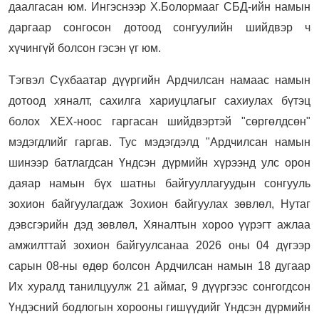
даалгасан юм. Ингэснээр Х.Болормааг СБД-ийн намын
даргаар сонгосон дотоод сонгуулийн шийдвэр ч
хүчингүй болсон гэсэн үг юм.
Тэгвэл Сүхбаатар дүүргийн Ардчилсан намаас н
амын
дотоод хяналт, сахилга хариуцлагыг сахиулах бүтэц
болох
ХЕХ-ноос гаргасан шийдвэртэй "сөргөлдсөн"
мэдэгдлийг гаргав. Тус мэдэгдэлд "Ардчилсан намын
шинээр батлагдсан Үндсэн дүрмийн хүрээнд улс орон
даяар намын бүх шатны байгууллагуудын сонгууль
зохион байгуулагдаж Зохион байгуулах зөвлөл, Нутаг
дэвсгэрийн дэд зөвлөл, Хяналтын хороо үүрэгт ажлаа
амжилттай зохион байгуулсанаа 2026 оны 04 дүгээр
сарын 08-ны өдөр болсон Ардчилсан намын 18 дугаар
Их хуралд танилцуулж 21 аймаг, 9 дүүргээс сонгогдсон
Үндэсний бодлогын хорооны гишүүдийг Үндсэн дүрмийн