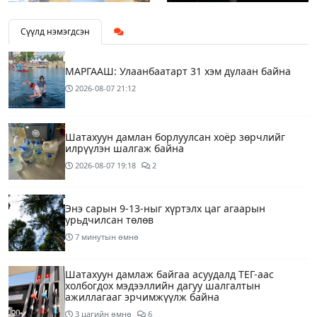
Сүүлд нэмэгдсэн
МАРГААШ: Улаанбаатарт 31 хэм дулаан байна
2026-08-07
21:12
Шатахуун дамлан борлуулсан хоёр зөрчлийг
илрүүлэн шалгаж байна
2026-08-07
19:18
2
Энэ сарын 9-13-ныг хүртэлх цаг агаарын
урьдчилсан төлөв
7 минутын өмнө
Шатахуун дамлаж байгаа асуудалд ТЕГ-аас
холбогдох мэдээллийн дагуу шалгалтын
ажиллагааг эрчимжүүлж байна
3 цагийн өмнө
6