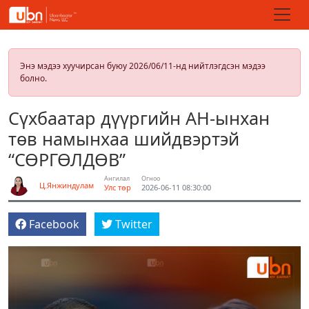
Энэ мэдээ хуучирсан буюу 2026/06/11-нд нийтлэгдсэн мэдээ
болно.
Сүхбаатар дүүргийн АН-ынхан
төв намынхаа шийдвэртэй
“СӨРГӨЛДӨВ”
Ангилал
Огноо
Ц.Янжиндулам
Улс төр
2026-06-11 08:30:00
Facebook
Twitter