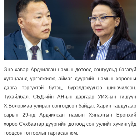
Энэ хавар Ардчилсан намын дотоод сонгуульд багагүй
хугацаанд үргэлжилж, аймаг дүүргийн намын хорооны
дарга тэргүүтэй бүтэц, бүрэлдэхүүнээ шинэчилсэн.
Тухайлбал, СБД-ийн АН-ын даргаар УИХ-ын гишүүн
Х.Болормаа улиран сонгогдсон байдаг. Харин тавдугаар
сарын 29-нд Ардчилсан намын Хяналтын Ерөнхий
хороо Сүхбаатар дүүргийн дотоод сонгуулийг хүчингүйд
тооцсон тогтоолыг гаргасан юм.