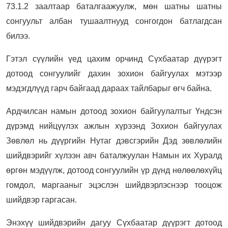
73.1.2 заалтаар баталгаажуулж, мөн шатны шатны
сонгуульт албан тушаалтнууд сонгогдон батлагдсан
билээ.
Гэтэл сүүлийн үед цахим орчинд Сүхбаатар дүүрэгт
дотоод сонгуулийг дахин зохион байгуулах мэтээр
мэдэгдлүүд гарч байгаад дараах тайлбарыг өгч байна.
Ардчилсан намын дотоод зохион байгуулалтыг Үндсэн
дүрэмд нийцүүлэх ажлын хүрээнд Зохион байгуулах
Зөвлөл нь дүүргийн Нутаг дэвсгэрийн Дэд зөвлөлийн
шийдвэрийг хүлээн авч баталжуулан Намын их Хуралд
өргөн мэдүүлж, дотоод сонгуулийн үр дүнд нөлөөлөхүйц
гомдол, маргааныг эцэслэн шийдвэрлэснээр тооцож
шийдвэр гаргасан.
Энэхүү шийдвэрийн дагуу Сүхбаатар дүүрэгт дотоод