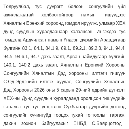
Тодруулбал, тус дүүрэгт болсон сонгуулийн үйл
ажиллагаатай холбоотойгоор намын гишүүдээс
Хяналтын Ерөнхий хороонд гомдол ирүүлж, улмаар ХЕХ
дунд суудлын хуралдаанаар хэлэлцсэн. Ингэхдээ тус
гомдолд
Ардчилсан намын Үндсэн дүрмийн Аравдугаар
бүлгийн 83.1, 84.1, 84.1.9, 89.1, 89.2.1, 89.2.3, 94.1, 94.4,
94.5, 94.6.1, 94.7 дахь заалт, Арван наймдугаар бүлгийн
140.1, 140.2 дахь заалт, Хяналтын Ерөнхий Хорооны
Сонгуулийн Хяналтын Дэд хорооны илтгэгч гишүүн
С.Од-Эрдэнийн илтгэх хуудас, Сонгуулийн Хяналтын
Дэд Хорооны 2026 оны 5 сарын 29-ний өдрийн дүгнэлт,
ХЕХ-ны Дунд суудлын хуралдаанд оролцсон гишүүдийн
саналыг тус тус үндэслэн Сүхбаатар дүүргийн дотоод
сонгуулийг хүчингүйд тооцох тухай тогтоолыг гаргаж,
дахин зохион байгуулахыг ЕНБД С.Баярцогтод