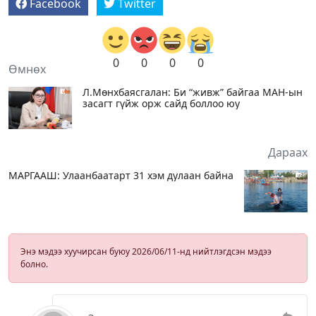
Facebook
Twitter
0
0
0
0
Өмнөх
Л.Мөнхбаясгалан: Би “живж” байгаа МАН-ын
засагт гүйж орж сайд боллоо юу
Дараах
МАРГААШ: Улаанбаатарт 31 хэм дулаан байна
Энэ мэдээ хуучирсан буюу 2026/06/11-нд нийтлэгдсэн мэдээ
болно.