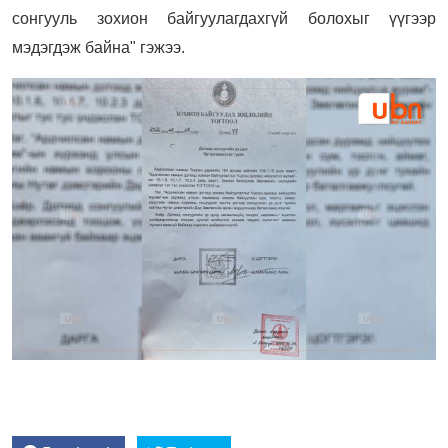
сонгууль зохион байгуулагдахгүй болохыг үүгээр
мэдэгдэж байна" гэжээ.