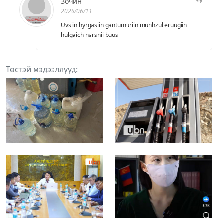
Зочин
2026/06/11
Uvsiin hyrgasiin gantumuriin munhzul eruugiin
hulgaich narsnii buus
Төстэй мэдээллүүд: