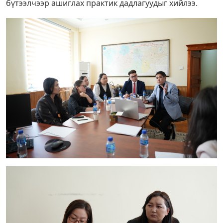
бүтээлчээр ашиглах практик дадлагуудыг хийлээ.