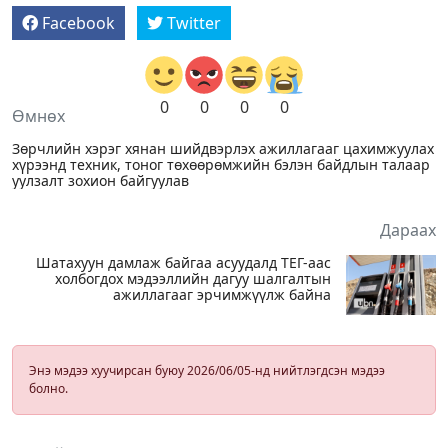
Facebook
Twitter
0
0
0
0
Өмнөх
Зөрчлийн хэрэг хянан шийдвэрлэх ажиллагааг цахимжуулах
хүрээнд техник, тоног төхөөрөмжийн бэлэн байдлын талаар
уулзалт зохион байгуулав
Дараах
Шатахуун дамлаж байгаа асуудалд ТЕГ-аас
холбогдох мэдээллийн дагуу шалгалтын
ажиллагааг эрчимжүүлж байна
Энэ мэдээ хуучирсан буюу 2026/06/05-нд нийтлэгдсэн мэдээ
болно.