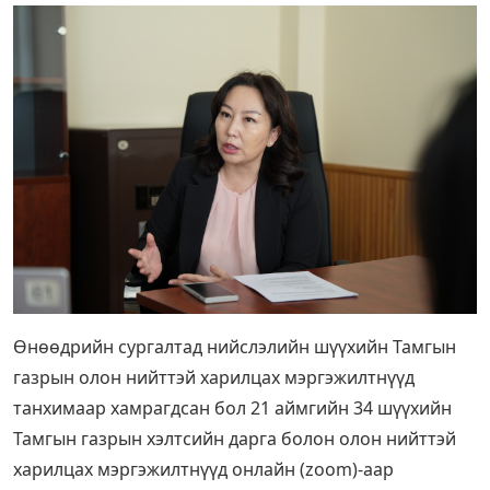
Өнөөдрийн сургалтад нийслэлийн шүүхийн Тамгын
газрын олон нийттэй харилцах мэргэжилтнүүд
танхимаар хамрагдсан бол 21 аймгийн 34 шүүхийн
Тамгын газрын хэлтсийн дарга болон олон нийттэй
харилцах мэргэжилтнүүд онлайн (zoom)-аар