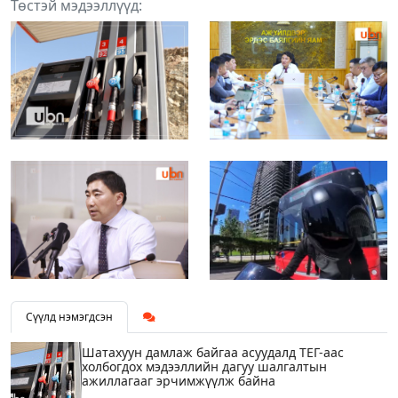
Төстэй мэдээллүүд:
Сүүлд нэмэгдсэн
Шатахуун дамлаж байгаа асуудалд ТЕГ-аас
холбогдох мэдээллийн дагуу шалгалтын
ажиллагааг эрчимжүүлж байна