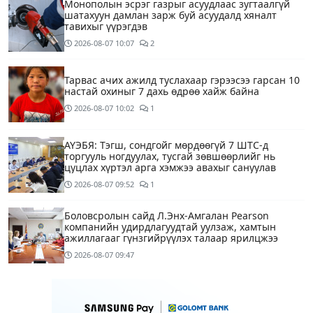
Монополын эсрэг газрыг асуудлаас зугтаалгүй
шатахуун дамлан зарж буй асуудалд хяналт
тавихыг үүрэгдэв
2026-08-07
10:07
2
Тарвас ачих ажилд туслахаар гэрээсээ гарсан 10
настай охиныг 7 дахь өдрөө хайж байна
2026-08-07
10:02
1
АҮЭБЯ: Тэгш, сондгойг мөрдөөгүй 7 ШТС-д
торгууль ногдуулах, тусгай зөвшөөрлийг нь
цуцлах хүртэл арга хэмжээ авахыг сануулав
2026-08-07
09:52
1
Боловсролын сайд Л.Энх-Амгалан Pearson
компанийн удирдлагуудтай уулзаж, хамтын
ажиллагааг гүнзгийрүүлэх талаар ярилцжээ
2026-08-07
09:47
Улаанбаатарт 29 хэм дулаан байна