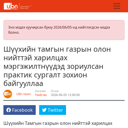
Энэ мэдээ хуучирсан буюу 2026/06/05-нд нийтлэгдсэн мэдээ
болно.
Шүүхийн тамгын газрын олон
нийттэй харилцах
мэргэжилтнүүдэд зориулсан
практик сургалт зохион
байгууллаа
Ангилал
Огноо
UBn team
Нийгэм
2026-06-05 12:00:00
Facebook
Twitter
Шүүхийн Тамгын газрын олон нийттэй харилцах