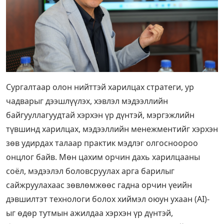
Сургалтаар олон нийттэй харилцах стратеги, ур
чадварыг дээшлүүлэх, хэвлэл мэдээллийн
байгууллагуудтай хэрхэн үр дүнтэй, мэргэжлийн
түвшинд харилцах, мэдээллийн менежментийг хэрхэн
зөв удирдах талаар практик мэдлэг олгосноороо
онцлог байв. Мөн цахим орчин дахь харилцааны
соёл, мэдээлэл боловсруулах арга барилыг
сайжруулахаас зөвлөмжөөс гадна орчин үеийн
дэвшилтэт технологи болох хиймэл оюун ухаан (AI)-
ыг өдөр тутмын ажилдаа хэрхэн үр дүнтэй,