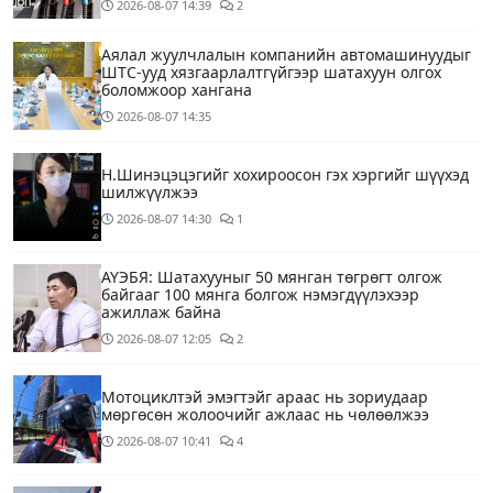
2026-08-07
14:39
2
Аялал жуулчлалын компанийн автомашинуудыг
ШТС-ууд хязгаарлалтгүйгээр шатахуун олгох
боломжоор хангана
2026-08-07
14:35
Н.Шинэцэцэгийг хохироосон гэх хэргийг шүүхэд
шилжүүлжээ
2026-08-07
14:30
1
АҮЭБЯ: Шатахууныг 50 мянган төгрөгт олгож
байгааг 100 мянга болгож нэмэгдүүлэхээр
ажиллаж байна
2026-08-07
12:05
2
Мотоциклтэй эмэгтэйг араас нь зориудаар
мөргөсөн жолоочийг ажлаас нь чөлөөлжээ
2026-08-07
10:41
4