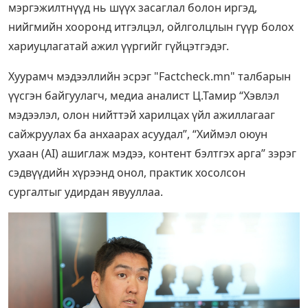
мэргэжилтнүүд нь шүүх засаглал болон иргэд,
нийгмийн хооронд итгэлцэл, ойлголцлын гүүр болох
хариуцлагатай ажил үүргийг гүйцэтгэдэг.
Хуурамч мэдээллийн эсрэг "Factcheck.mn" талбарын
үүсгэн байгуулагч, медиа аналист Ц.Тамир “Хэвлэл
мэдээлэл, олон нийттэй харилцах үйл ажиллагааг
сайжруулах ба анхаарах асуудал”, “Хиймэл оюун
ухаан (AI) ашиглаж мэдээ, контент бэлтгэх арга” зэрэг
сэдвүүдийн хүрээнд онол, практик хосолсон
сургалтыг удирдан явууллаа.