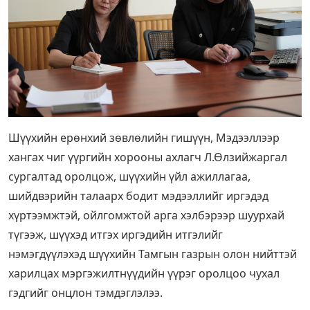
Шүүхийн ерөнхий зөвлөлийн гишүүн, Мэдээллээр
хангах чиг үүргийн хорооны ахлагч Л.Өлзийжаргал
сургалтад оролцож, шүүхийн үйл ажиллагаа,
шийдвэрийн талаарх бодит мэдээллийг иргэдэд
хүртээмжтэй, ойлгомжтой арга хэлбэрээр шуурхай
түгээж, шүүхэд итгэх иргэдийн итгэлийг
нэмэгдүүлэхэд шүүхийн Тамгын газрын олон нийттэй
харилцах мэргэжилтнүүдийн үүрэг оролцоо чухал
гэдгийг онцлон тэмдэглэлээ.