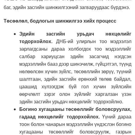
баг, эдийн засгийн шинжилгээний загваруудаас бүрдэнэ.
Төсөөлөл, бодлогын шинжилгээ хийх процесс
Эдийн засгийн урьдач нөхцөлийг
тодорхойлох.
ДНБ-ий улирлын тоо мэдээлэл
зарлагдсаны дараа холбогдох тоо мэдээллийг
салбар хариуцсан эдийн засагчид нэгдсэн
мэдээллийн бааз дээр шинэчилж, гүйцэтгэл, түүнд
нөлөөлсөн хүчин зүйлс, төсөөллийн зөрүү, түүний
шалтгаан, эдийн засгийн ерөнхий төлөв байдал,
цаашид хүлээгдэж буй гол хүчин зүйлсийн
өөрчлөлт зэрэг олон зүйлийг харгалзан үзэн
эдийн засгийн урьдач нөхцөлийг тодорхойлно.
Богино хугацааны төсөөллийг боловсруулах,
гадаад нөхцөлийг тодорхойлох.
Үүний дараа
тоон болон чанарын мэдээллийн үндэслэн богино
хугацааны төсөөллийг боловсруулж, газрын