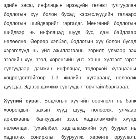
эдийн засаг, инфляцын ирээдүйн төлөвт тулгуурлан
бодлогын хүү болон бусад хэрэгслүүдийн талаарх
бодлогын шийдвэрийг гаргадаг. Мөнгөний бодлогын
шийдвэр нь инфляцад шууд бус, дам байдлаар
нөлөөлнө. Өөрөөр хэлбэл, бодлогын хүү болон бусад
хэрэгслүүд нь үйл ажиллагааны зорилт, улмаар зах
зээлийн хүү, зээл, хөрөнгийн үнэ, ханш, хүлээлт зэрэг
сувгуудаар дамжин инфляцад тодорхой хугацааны
хоцрогдолтойгоор 1-3 жилийн хугацаанд нөлөөлж
дуусдаг. Эдгээр дамжих сувгуудыг товч тайлбарлавал:
Хүүний суваг:
Бодлогын хүүгийн өөрчлөлт нь банк
хоорондын захын хүүд шууд нөлөөлж, улмаар
арилжааны банкуудын зээл, хадгаламжийн хүүнд
нөлөөлдөг. Тухайлбал, хадгаламжийн хүү буурах нь
хадгалах сонирхлыг бууруулж, хөрөнгө оруулалт,