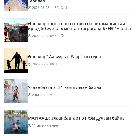
тавилаа
2026-08-08
11:32
3
Өнөөдөр тэгш тоогоор төгссөн автомашинтай
иргэд 50 хүртэлх мянган төгрөгөнд БЕНЗИН авна
2026-08-08
09:43
1
Өнөөдөр” Аавуудын баяр”-ын өдөр
2026-08-08
08:00
Улаанбаатарт 31 хэм дулаан байна
2 цагийн өмнө
МАРГААШ: Улаанбаатарт 31 хэм дулаан байна
11 цагийн өмнө