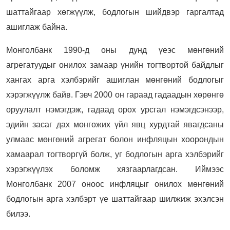
шаттайгаар хөгжүүлж, бодлогын шийдвэр гаргалтад
ашиглаж байна.
Монголбанк 1990-д оны дунд үеэс мөнгөний
агрегатуудыг онилох замаар үнийн тогтвортой байдлыг
хангах арга хэлбэрийг ашиглан мөнгөний бодлогыг
хэрэгжүүлж байв. Гэвч 2000 он гараад гадаадын хөрөнгө
оруулалт нэмэгдэж, гадаад орох урсгал нэмэгдсэнээр,
эдийн засаг дах мөнгөжих үйл явц хурдтай явагдсаны
улмаас мөнгөний агрегат болон инфляцын хоорондын
хамаарал тогтворгүй болж, уг бодлогын арга хэлбэрийг
хэрэгжүүлэх боломж хязгаарлагдсан. Иймээс
Монголбанк 2007 оноос инфляцыг онилох мөнгөний
бодлогын арга хэлбэрт үе шаттайгаар шилжиж эхэлсэн
билээ.