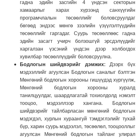
гадна эдийн засгийн 4 үндсэн секторын
хамаарлыг харах хүрээнд санхүүгийн
програмчлалын төсөөллийг боловсруулдаг
бөгөөд эндээс мөнгө зээлийн үзүүлэлтүүдийн
төсөөллийг гаргадаг. Суурь төсөөллөөс гадна
эдийн засагт учирч болзошгүй эрсдэлүүдийг
харгалзан үзсэний үндсэн дээр холбогдох
хувилбар төсөөллүүдийг боловсруулна.
Бодлогын шийдвэрийг дэмжих:
Дээрх бүх
мэдээллийг агуулсан Бодлогын саналыг бэлтгэн
Мөнгөний бодлогын хорооны гишүүдэд хүргүүлж,
Мөнгөний бодлогын хорооны хуралд
танилцуулдаг, шаардлагатай тохиолдолд нэмэлт
тооцоо, мэдээллээр хангана. Бодлогын
шийдвэрийг тайлбарласан мөнгөний бодлогын
мэдэгдэл, хурлын хураангуй тэмдэглэлийг тухай
бүр, харин суурь мэдээлэл, төсөөлөл, тооцооллыг
агуулсан Мөнгөний бодлогын тайланг улирал