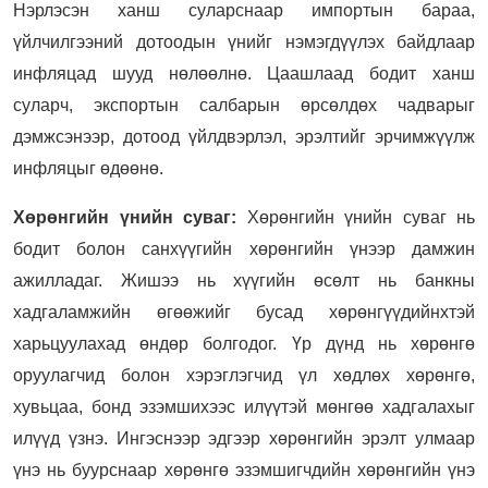
Нэрлэсэн ханш суларснаар импортын бараа,
үйлчилгээний дотоодын үнийг нэмэгдүүлэх байдлаар
инфляцад шууд нөлөөлнө. Цаашлаад бодит ханш
суларч, экспортын салбарын өрсөлдөх чадварыг
дэмжсэнээр, дотоод үйлдвэрлэл, эрэлтийг эрчимжүүлж
инфляцыг өдөөнө.
Хөрөнгийн үнийн суваг:
Хөрөнгийн үнийн суваг нь
бодит болон санхүүгийн хөрөнгийн үнээр дамжин
ажилладаг. Жишээ нь хүүгийн өсөлт нь банкны
хадгаламжийн өгөөжийг бусад хөрөнгүүдийнхтэй
харьцуулахад өндөр болгодог. Үр дүнд нь хөрөнгө
оруулагчид болон хэрэглэгчид үл хөдлөх хөрөнгө,
хувьцаа, бонд эзэмшихээс илүүтэй мөнгөө хадгалахыг
илүүд үзнэ. Ингэснээр эдгээр хөрөнгийн эрэлт улмаар
үнэ нь буурснаар хөрөнгө эзэмшигчдийн хөрөнгийн үнэ