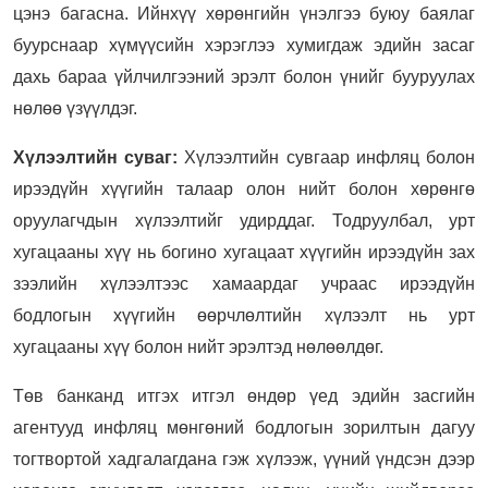
цэнэ багасна. Ийнхүү хөрөнгийн үнэлгээ буюу баялаг
буурснаар хүмүүсийн хэрэглээ хумигдаж эдийн засаг
дахь бараа үйлчилгээний эрэлт болон үнийг бууруулах
нөлөө үзүүлдэг.
Хүлээлтийн суваг:
Хүлээлтийн сувгаар инфляц болон
ирээдүйн хүүгийн талаар олон нийт болон хөрөнгө
оруулагчдын хүлээлтийг удирддаг. Тодруулбал, урт
хугацааны хүү нь богино хугацаат хүүгийн ирээдүйн зах
зээлийн хүлээлтээс хамаардаг учраас ирээдүйн
бодлогын хүүгийн өөрчлөлтийн хүлээлт нь урт
хугацааны хүү болон нийт эрэлтэд нөлөөлдөг.
Төв банканд итгэх итгэл өндөр үед эдийн засгийн
агентууд инфляц мөнгөний бодлогын зорилтын дагуу
тогтвортой хадгалагдана гэж хүлээж, үүний үндсэн дээр