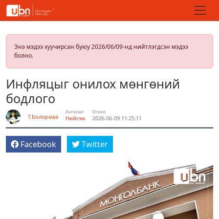
Энэ мэдээ хуучирсан буюу 2026/06/09-нд нийтлэгдсэн мэдээ
болно.
Инфляцыг онилох мөнгөний
бодлого
Ангилал
Огноо
Т.Болормаа
Нийгэм
2026-06-09 11:25:11
Facebook
Twitter