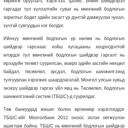
хөрөнгө оруулалт, хэрэглээ, цалин, үнийн шийдвэрээ
гаргадаг тул хүлээлтийн суваг нь мөнгөний бодлогын
зорилтыг бодит эдийн засагт үр дүнтэй дамжуулах чухал,
хүчтэй сувгуудын нэг болдог.
Ийнхүү мөнгөний бодлогын үр нөлөө нь бодлогын
шийдвэр гарснаас хойш хугацааны хоцрогдолтой
илэрдэг тул мөнгөний бодлогын шийдвэр гаргалт нь
ирээдүйн төлөвт суурилсан, макро эдийн засгийн нөхцөл
байдал, төсөөлөл, эрсдэл, бодлогын шинжилгээнд
тулгуурлан хэрэгжих шаардлагатай. Монгол улсын хувьд
энэхүү шийдвэр гаргах үйл явц нь Төсөөлөл, бодлогын
шинжилгээний систем (ТБШС)-д суурилдаг.
Төв банкуудад жишиг болон өргөнөөр хэрэглэгддэг
ТБШС-ийг Монголбанк 2012 оноос эхлэн хөгжүүлэн
ашиглаж байна. ТБШС нь мөнгөний бодлогын шийдвэр