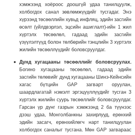
хэмжээнд хоёроос доошгүй удаа танилцуулж,
холбогдох санал зөвлөмжүүдийг тусгадаг. Энэ
хүрээнд төсөөллийн хувьд инфляц, эдийн засгийн
өсөлт (үйлдвэрлэл, эцсийн ашиглалт)-ийн 1 жил
хүртэлх төсөөлөл, гадаад эдийн засгийн
үзүүлэлтүүд болон төлбөрийн тэнцлийн 3 хүртэлх
жилийн төсөөллүүдийг боловсруулдаг.
Дунд хугацааны төсөөллийг боловсруулах.
Богино хугацааны төсөөлөл, гадаад эдийн
засгийн төлөвийг дунд хугацааны Шинэ-Кейнсийн
хагас бүтцийн GAP загварт оруулан,
шаардлагатай нэмэлт эргэцүүллүүдийг тусган 3
хүртэлх жилийн суурь төсөөллийг боловсруулдаг.
Гарсан үр дүнг газрын хэмжээнд 2 ба түүнээс
дээш удаа, Монголбанкны захирлууд, ерөнхий
эдийн засагч, ерөнхийлөгч нарт танилцуулан
холбогдох саналыг тусгана. Мөн GAP загвараас