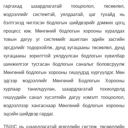
гаргахад шаардлагатай тооцоолол, төсөөлөл,
мэдээллийг системтэй, уялдаатай, цаг тухайд нь
бэлтгэхэд чиглэсэн бодлогын шийдвэрийг дэмжих цогц
процесс юм. Мөнгөний бодлогын хорооны хуралдах
товын дагуу уг системийг ашиглан эдийн засгийн
эрсдэлийг тодорхойлж, дунд хугацааны төсөөлөл, дунд
хугацааны зорилттой уялдуулсан бодлогын хувилбар
шинжилгээг тусгасан бодлогын саналыг боловсруулж
Мөнгөний бодлогын хорооны гишүүдэд хүргүүлдэг. Мөн
эдгээр мэдээллийг Мөнгөний Бодлогын Хорооны
хурлаар танилцуулан, шаардлагатай тохиолдолд
гишүүдийн санал хүсэлтийн дагуу нэмэлт тооцоолол,
мэдээллээр хангаснаар Мөнгөний бодлогын хорооны
эцсийн шийдвэр гардаг.
ТБШС нь шаардлагатай өгөгдлийн систем, төсөөллийн