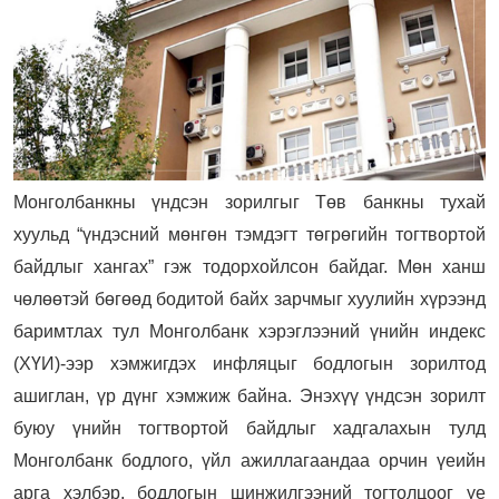
Монголбанкны үндсэн зорилгыг Төв банкны тухай
хуульд “үндэсний мөнгөн тэмдэгт төгрөгийн тогтвортой
байдлыг хангах” гэж тодорхойлсон байдаг. Мөн ханш
чөлөөтэй бөгөөд бодитой байх зарчмыг хуулийн хүрээнд
баримтлах тул Монголбанк хэрэглээний үнийн индекс
(ХҮИ)-ээр хэмжигдэх инфляцыг бодлогын зорилтод
ашиглан, үр дүнг хэмжиж байна. Энэхүү үндсэн зорилт
буюу үнийн тогтвортой байдлыг хадгалахын тулд
Монголбанк бодлого, үйл ажиллагаандаа орчин үеийн
арга хэлбэр, бодлогын шинжилгээний тогтолцоог үе