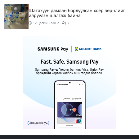
Шатахуун дамлан борлуулсан хоёр зөрчлийг
илрүүлэн шалгаж байна
12 цагийн өмнө
3
Энэ сарын 9-13-ныг хүртэлх цаг агаарын
урьдчилсан төлөв
14 цагийн өмнө
Шатахуун дамлаж байгаа асуудалд ТЕГ-аас
холбогдох мэдээллийн дагуу шалгалтын
ажиллагааг эрчимжүүлж байна
17 цагийн өмнө
8
Аялал жуулчлалын компанийн автомашинуудыг
ШТС-ууд хязгаарлалтгүйгээр шатахуун олгох
боломжоор хангана
17 цагийн өмнө
Н.Шинэцэцэгийг хохироосон гэх хэргийг шүүхэд