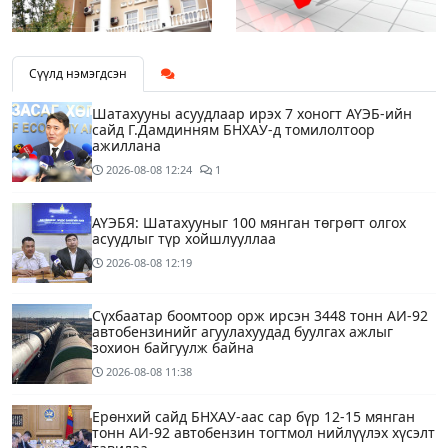
Сүүлд нэмэгдсэн
Шатахууны асуудлаар ирэх 7 хоногт АҮЭБ-ийн
сайд Г.Дамдинням БНХАУ-д томилолтоор
ажиллана
2026-08-08
12:24
1
АҮЭБЯ: Шатахууныг 100 мянган төгрөгт олгох
асуудлыг түр хойшлууллаа
2026-08-08
12:19
Сүхбаатар боомтоор орж ирсэн 3448 тонн АИ-92
автобензинийг агуулахуудад буулгах ажлыг
зохион байгуулж байна
2026-08-08
11:38
Ерөнхий сайд БНХАУ-аас сар бүр 12-15 мянган
тонн АИ-92 автобензин тогтмол нийлүүлэх хүсэлт