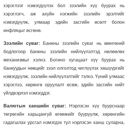
хэрэглээг нэмэгдүүлэх бол зээлийн хүү буурах нь
хэрэглэгч, аж ахуйн нэгжийн зээлийн эрэлтийг
нэмэгдүүлж, улмаар эдийн засгийн өсөлт болон
инфляцыг өсгөнө.
Зээлийн суваг:
Банкны зээлийн суваг нь мөнгөний
бодлогоор банкны зээлийн нийлүүлэлтэд нөлөөлөх
механизмыг хэлнэ. Богино хугацаат хүү буурах нь
банкуудын нөөцийг зээл олголтод чиглүүлэх хөшүүргийг
нэмэгдүүлж, зээлийн нийлүүлэлтийг тэлнэ. Үүний улмаас
хэрэглээ, хөрөнгө оруулалт өсөж, эдийн засгийн нийт
үйлдвэрлэл нэмэгддэг.
Валютын ханшийн суваг:
Нэрлэсэн хүү буурснаар
төгрөгийн харьцангуй өгөөжийг бууруулж, хөрөнгийн
гадагшлах урсгал нэмэгдэх тул нэрлэсэн ханш суларна.