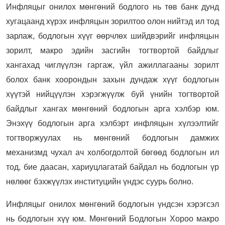
Инфляцыг онилох мөнгөний бодлого нь төв банк дунд
хугацаанд хүрэх инфляцын зорилтоо олон нийтэд ил тод
зарлаж, бодлогын хүүг өөрчлөх шийдвэрийг инфляцын
зорилт, макро эдийн засгийн тогтвортой байдлыг
хангахад чиглүүлэн гаргаж, үйл ажиллагааны зорилт
болох банк хоорондын захын дундаж хүүг бодлогын
хүүтэй нийцүүлэн хэрэгжүүлж буй үнийн тогтвортой
байдлыг хангах мөнгөний бодлогын арга хэлбэр юм.
Энэхүү бодлогын арга хэлбэрт инфляцын хүлээлтийг
тогтворжуулах нь мөнгөний бодлогын дамжих
механизмд чухал ач холбогдолтой бөгөөд бодлогын ил
тод, бие даасан, хариуцлагатай байдал нь бодлогын үр
нөлөөг бэхжүүлэх институцийн үндэс суурь болно.
Инфляцыг онилох мөнгөний бодлогын үндсэн хэрэгсэл
нь бодлогын хүү юм. Мөнгөний Бодлогын Хороо макро