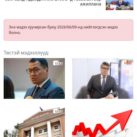
ажиллана
Энэ мэдээ хуучирсан буюу 2026/06/09-нд нийтлэгдсэн мэдээ
болно.
Төстэй мэдээллүүд: