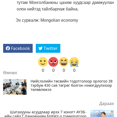
тутам Монголбанкны цахим хуудсаар дамжуулан
олон нийтэд тайлбарлаж байна.
Эх сурвалж: Mongolian economy
Facebook
Twitter
0
0
0
0
Өмнөх
Нийслэлийн төсвийн тодотголоор орлогоо 38
тэрбум 430 сая төгрөг болгон нэмэгдүүлэхээр
төлөвлөжээ
Дараах
Шатахууны асуудлаар ирэх 7 хоногт АҮЭБ-
ийн сайд Г.Дамдинням БНХАУ-д томилолтоор