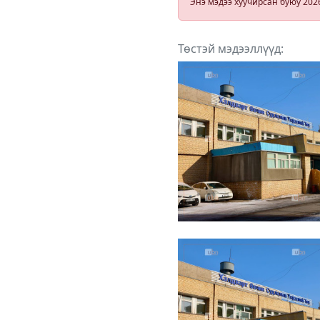
Энэ мэдээ хуучирсан буюу 202
Төстэй мэдээллүүд: