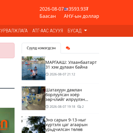
2026-08-07
3593.93₮
Баасан
АНУ-ын доллар
СУРВАЛЖЛАГА
АТГ-ААС АСУУЯ
БУСАД
Сүүлд нэмэгдсэн
МАРГААШ: Улаанбаатарт
31 хэм дулаан байна
2026-08-07
21:12
Шатахуун дамлан
борлуулсан хоёр
зөрчлийг илрүүлэн
шалгаж байна
2026-08-07
19:18
2
Энэ сарын 9-13-ныг
хүртэлх цаг агаарын
урьдчилсан төлөв