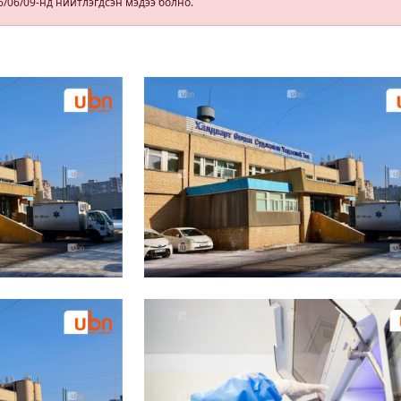
6/06/09-нд нийтлэгдсэн мэдээ болно.