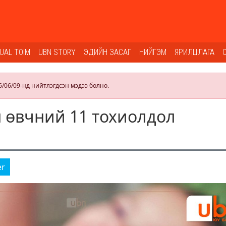
SUAL TOIM
UBN STORY
ЭДИЙН ЗАСАГ
НИЙГЭМ
ЯРИЛЦЛАГА
6/06/09-нд нийтлэгдсэн мэдээ болно.
 өвчний 11 тохиолдол
er