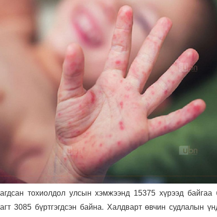
агдсан тохиолдол улсын хэмжээнд 15375 хүрээд байгаа 
агт 3085 бүртгэгдсэн байна. Халдварт өвчин судлалын үн