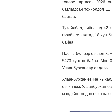
төвөөс гаргасан 2026 о
батлагдсан тохиолдол 11 
байгаа.
Тухайлбал, нийслэлд 42 х
гэрийн хяналтад 18 хүн б
байна.
Насны бүлгээр өвчлөл хам
5473 хүрсэн байна. Мөн 0
Улаанбурханаар өвджээ.
Улаанбурхан өвчин нь хал
өвчин юм. Улаанбурхан өв
мэндийн төвдөө очин цахи