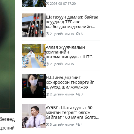
2026-08-07
17:20
Шатахуун дамлаж байгаа
асуудалд ТЕГ-аас
холбогдох мэдээллийн
дагуу шалгалтын
2 цагийн өмнө
6
ажиллагааг эрчимжүүлж
байна
Аялал жуулчлалын
компанийн
автомашинуудыг ШТС-
ууд хязгаарлалтгүйгээр
2 цагийн өмнө
шатахуун олгох
боломжоор хангана
Н.Шинэцэцэгийг
хохироосон гэх хэргийг
шүүхэд шилжүүлжээ
2 цагийн өмнө
3
АҮЭБЯ: Шатахууныг 50
мянган төгрөгт олгож
байгааг 100 мянга болгож
бөгөөд
нэмэгдүүлэхээр ажиллаж
5 цагийн өмнө
4
байна
дэсний