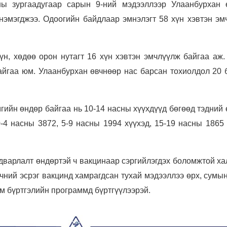
ны зургаадугаар сарын 9-ний мэдээллээр Улаанбурхан 
нэмэгджээ. Одоогийн байдлаар эмнэлэгт 58 хүн хэвтэн эм
үн, хөдөө орон нутагт 16 хүн хэвтэн эмчлүүлж байгаа аж.
айгаа юм. Улаанбурхан өвчнөөр нас барсан тохиолдол 20 
гийн өндөр байгаа нь 10-14 насны хүүхдүүд бөгөөд тэдний
-4 насны 3872, 5-9 насны 1994 хүүхэд, 15-19 насны 1865 
дварлалт өндөртэй ч вакцинаар сэргийлэгдэх боломжтой ха
чний эсрэг вакцинд хамрагдсан тухай мэдээллээ өрх, сумы
м бүртгэлийн программд бүртгүүлээрэй.