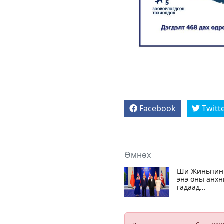
Facebook
Twitt
Өмнөх
Ши Жиньпин
энэ оны анх
гадаад
айлчлалаа Х
Солонгосоос
эхлүүлэв