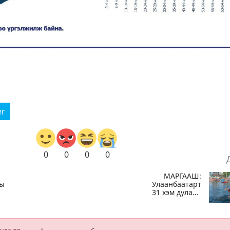
er
0
0
0
0
МАРГААШ:
ны
Улаанбаатарт
31 хэм дулаан
ойд
байна