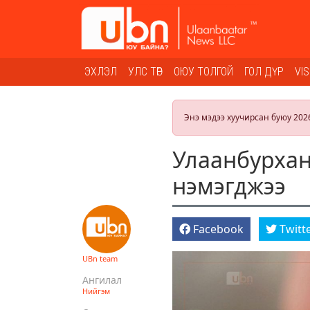
ЭХЛЭЛ
УЛС ТӨР
ОЮУ ТОЛГОЙ
ГОЛ ДҮР
VI
Энэ мэдээ хуучирсан буюу 202
Улаанбурхан
нэмэгджээ
Facebook
Twitt
UBn team
Ангилал
Нийгэм