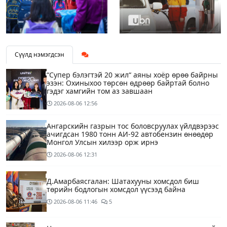
Сүүлд нэмэгдсэн
“Супер бэлэгтэй 20 жил“ аяны хоёр өрөө байрны
эзэн: Охиныхоо төрсөн өдрөөр байртай болно
гэдэг хамгийн том аз завшаан
2026-08-06
12:56
Ангарскийн газрын тос боловсруулах үйлдвэрээс
ачигдсан 1980 тонн АИ-92 автобензин өнөөдөр
Монгол Улсын хилээр орж ирнэ
2026-08-06
12:31
Д.Амарбаясгалан: Шатахууны хомсдол биш
төрийн бодлогын хомсдол үүсээд байна
2026-08-06
11:46
5