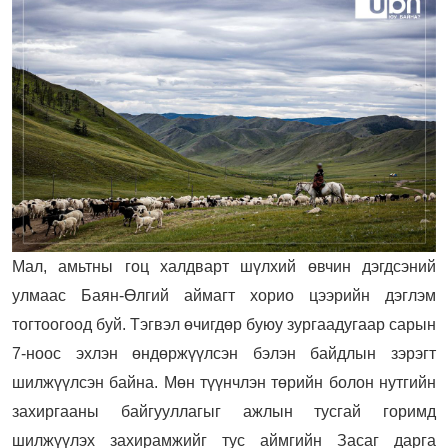
Мал, амьтны гоц халдварт шүлхий өвчин дэгдсэний
улмаас Баян-Өлгий аймагт хорио цээрийн дэглэм
тогтоогоод буй. Тэгвэл өчигдөр буюу зургаадугаар сарын
7-ноос эхлэн өндөржүүлсэн бэлэн байдлын зэрэгт
шилжүүлсэн байна. Мөн түүнчлэн төрийн болон нутгийн
захиргааны байгууллагыг ажлын тусгай горимд
шилжүүлэх захирамжийг тус аймгийн Засаг дарга