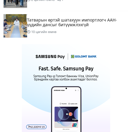
Татварын өртэй шатахуун импортлогч ААН-
үүдийн дансыг битүүмжлэхгүй
10 цагийн өмнө
Маргааш Улаанбаатарт 28 хэм дулаан, багавтар
үүлтэй
13 цагийн өмнө
Шатахууны хомсдолтой холбогдуулан онцын
шаардлагагүй бол Монгол Улсад аялахгүй байхыг
АНУ-ын ЭСЯ-наас зөвлөжээ
15 цагийн өмнө
3
“Аяллын газрын зураг”-ийн хэвлэмэл хувилбар
Голомт банкны салбаруудад түгээгдлээ
15 цагийн өмнө
1