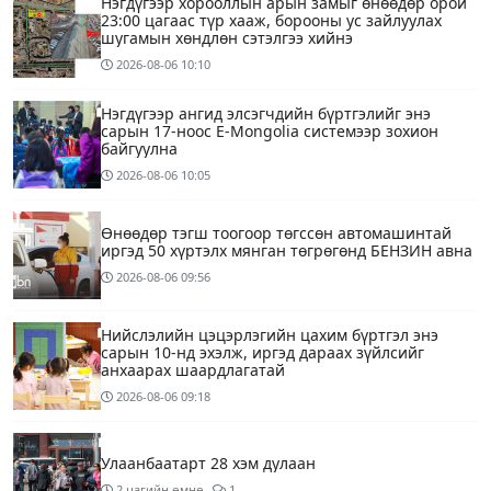
Нэгдүгээр хорооллын арын замыг өнөөдөр орой
23:00 цагаас түр хааж, борооны ус зайлуулах
шугамын хөндлөн сэтэлгээ хийнэ
2026-08-06
10:10
Нэгдүгээр ангид элсэгчдийн бүртгэлийг энэ
сарын 17-ноос E-Mongolia системээр зохион
байгуулна
2026-08-06
10:05
Өнөөдөр тэгш тоогоор төгссөн автомашинтай
иргэд 50 хүртэлх мянган төгрөгөнд БЕНЗИН авна
2026-08-06
09:56
Нийслэлийн цэцэрлэгийн цахим бүртгэл энэ
сарын 10-нд эхэлж, иргэд дараах зүйлсийг
анхаарах шаардлагатай
2026-08-06
09:18
Улаанбаатарт 28 хэм дулаан
2 цагийн өмнө
1