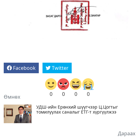
Facebook
Twitter
0
0
0
0
Өмнөх
УДШ-ийн Ерөнхий шүүгчээр Ц.Цогтыг
томилуулах саналыг ЕТГ-т хүргүүлжээ
Дараах