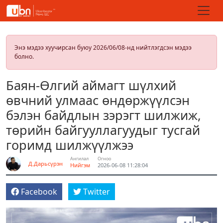
Энэ мэдээ хуучирсан буюу 2026/06/08-нд нийтлэгдсэн мэдээ
болно.
Баян-Өлгий аймагт шүлхий
өвчний улмаас өндөржүүлсэн
бэлэн байдлын зэрэгт шилжиж,
төрийн байгууллагуудыг тусгай
горимд шилжүүлжээ
Ангилал
Огноо
Д.Дарьсүрэн
Нийгэм
2026-06-08 11:28:04
Facebook
Twitter