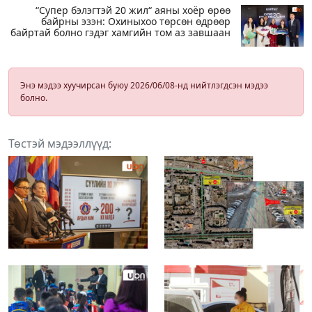
“Супер бэлэгтэй 20 жил“ аяны хоёр өрөө
байрны эзэн: Охиныхоо төрсөн өдрөөр
байртай болно гэдэг хамгийн том аз завшаан
Энэ мэдээ хуучирсан буюу 2026/06/08-нд нийтлэгдсэн мэдээ
болно.
Төстэй мэдээллүүд: