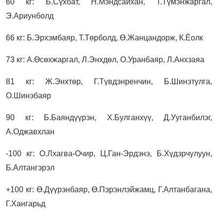
60 кг: Б.Сүхбат, Н.Мэндсайхан, Т.Түмэнжаргал,
Э.Ариунболд
66 кг: Б.Эрхэмбаяр, Т.Төрболд, Ө.Жанцандорж, К.Ёолк
73 кг: А.Өсөхжаргал, Л.Энхдөл, О.Уранбаяр, Л.Анхзаяа
81 кг: Ж.Энхтөр, Г.Түвдэнренчин, Б.Шинэтулга,
О.Шинэбаяр
90 кг: Б.Баяндүүрэн, Х.Булганхүү, Д.Ууганбилэг,
А.Оджавхлан
-100 кг: О.Лхагва-Очир, Ц.Ган-Эрдэнэ, Б.Хүдэрчулуун,
Б.Алтангэрэл
+100 кг: Ө.Дүүрэнбаяр, Ө.Пэрэнлэйжамц, Г.Алтанбагана,
Г.Хангарьд