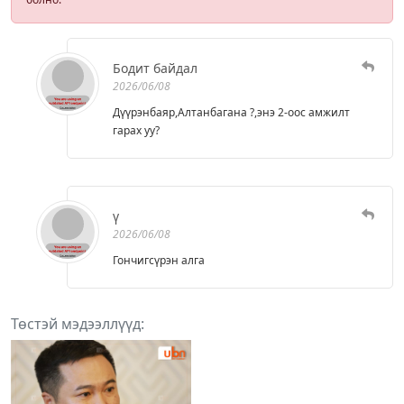
Бодит байдал
2026/06/08
Дүүрэнбаяр,Алтанбагана ?,энэ 2-оос амжилт
гарах уу?
ү
2026/06/08
Гончигсүрэн алга
Төстэй мэдээллүүд: