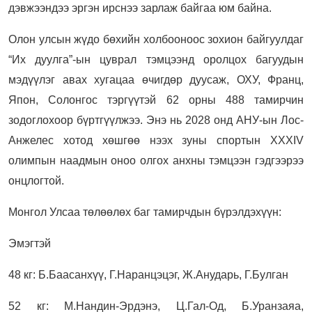
дэвжээндээ эргэн ирснээ зарлаж байгаа юм байна.
Олон улсын жүдо бөхийн холбооноос зохион байгуулдаг
“Их дуулга”-ын цуврал тэмцээнд оролцох багуудын
мэдүүлэг авах хугацаа өчигдөр дуусаж, ОХУ, Франц,
Япон, Солонгос тэргүүтэй 62 орны 488 тамирчин
зодоглохоор бүртгүүлжээ. Энэ нь 2028 онд АНУ-ын Лос-
Анжелес хотод хөшгөө нээх зуны спортын XXXIV
олимпын наадмын оноо олгох анхны тэмцээн гэдгээрээ
онцлогтой.
Монгол Улсаа төлөөлөх баг тамирчдын бүрэлдэхүүн:
Эмэгтэй
48 кг: Б.Баасанхүү, Г.Наранцэцэг, Ж.Анударь, Г.Булган
52 кг: М.Нандин-Эрдэнэ, Ц.Гал-Од, Б.Уранзаяа,