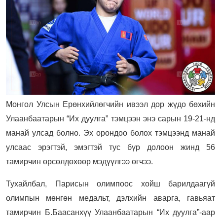
Монгол Улсын Ерөнхийлөгчийн ивээл дор жүдо бөхийн
Улаанбаатарын “Их дуулга” тэмцээн энэ сарын 19-21-нд
манай улсад болно. Эх орондоо болох тэмцээнд манай
улсаас эрэгтэй, эмэгтэй тус бүр долоон жинд 56
тамирчин өрсөлдөхөөр мэдүүлгээ өгчээ.
Тухайлбал, Парисын олимпоос хойш барилдаагүй
олимпын мөнгөн медальт, дэлхийн аварга, гавьяат
тамирчин Б.Баасанхүү Улаанбаатарын “Их дуулга”-аар