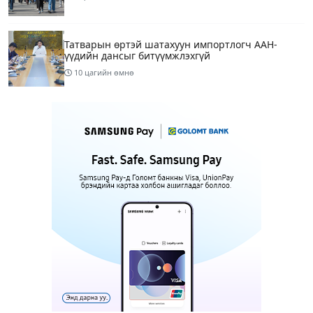
Татварын өртэй шатахуун импортлогч ААН-
үүдийн дансыг битүүмжлэхгүй
10 цагийн өмнө
Маргааш Улаанбаатарт 28 хэм дулаан, багавтар
үүлтэй
12 цагийн өмнө
Шатахууны хомсдолтой холбогдуулан онцын
шаардлагагүй бол Монгол Улсад аялахгүй байхыг
АНУ-ын ЭСЯ-наас зөвлөжээ
15 цагийн өмнө
3
“Аяллын газрын зураг”-ийн хэвлэмэл хувилбар
Голомт банкны салбаруудад түгээгдлээ
15 цагийн өмнө
1