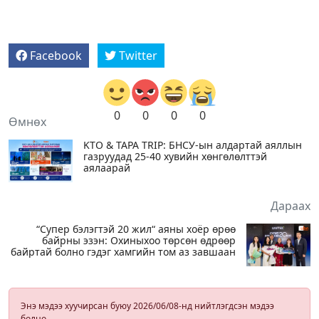
Facebook
Twitter
0
0
0
0
Өмнөх
KTO & TAPA TRIP: БНСУ-ын алдартай аяллын
газруудад 25-40 хувийн хөнгөлөлттэй
аялаарай
Дараах
“Супер бэлэгтэй 20 жил“ аяны хоёр өрөө
байрны эзэн: Охиныхоо төрсөн өдрөөр
байртай болно гэдэг хамгийн том аз завшаан
Энэ мэдээ хуучирсан буюу 2026/06/08-нд нийтлэгдсэн мэдээ
болно.