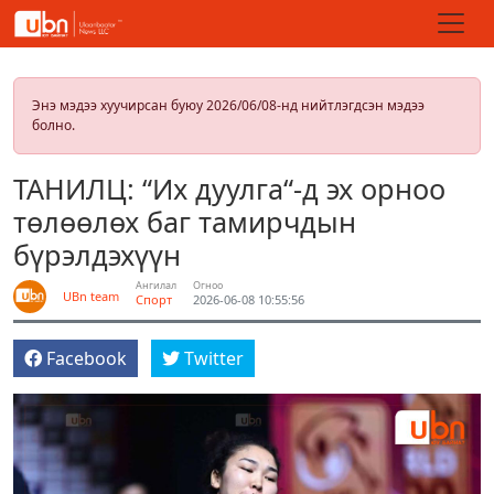
Энэ мэдээ хуучирсан буюу 2026/06/08-нд нийтлэгдсэн мэдээ
болно.
ТАНИЛЦ: “Их дуулга“-д эх орноо
төлөөлөх баг тамирчдын
бүрэлдэхүүн
Ангилал
Огноо
UBn team
Спорт
2026-06-08 10:55:56
Facebook
Twitter