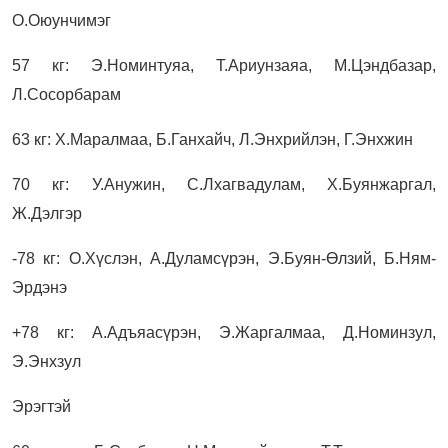
О.Оюунчимэг
57 кг: Э.Номинтуяа, Т.Ариунзаяа, М.Цэндбазар,
Л.Сосорбарам
63 кг: Х.Маралмаа, Б.Ганхайч, Л.Энхрийлэн, Г.Энхжин
70 кг: У.Анужин, С.Лхагвадулам, Х.Буянжаргал,
Ж.Дэлгэр
-78 кг: О.Хүслэн, А.Дуламсүрэн, Э.Буян-Өлзий, Б.Ням-
Эрдэнэ
+78 кг: А.Адъяасүрэн, Э.Жаргалмаа, Д.Номинзул,
Э.Энхзул
Эрэгтэй