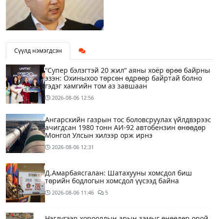
Сүүлд нэмэгдсэн
“Супер бэлэгтэй 20 жил“ аяны хоёр өрөө байрны
эзэн: Охиныхоо төрсөн өдрөөр байртай болно
гэдэг хамгийн том аз завшаан
2026-08-06
12:56
Ангарскийн газрын тос боловсруулах үйлдвэрээс
ачигдсан 1980 тонн АИ-92 автобензин өнөөдөр
Монгол Улсын хилээр орж ирнэ
2026-08-06
12:31
Д.Амарбаясгалан: Шатахууны хомсдол биш
төрийн бодлогын хомсдол үүсээд байна
2026-08-06
11:46
5
Нэгдүгээр хорооллын арын замыг өнөөдөр орой