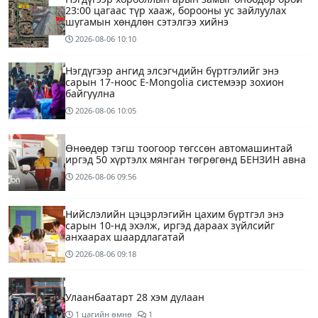
23:00 цагаас түр хааж, борооны ус зайлуулах
шугамын хөндлөн сэтэлгээ хийнэ
2026-08-06
10:10
Нэгдүгээр ангид элсэгчдийн бүртгэлийг энэ
сарын 17-ноос E-Mongolia системээр зохион
байгуулна
2026-08-06
10:05
Өнөөдөр тэгш тоогоор төгссөн автомашинтай
иргэд 50 хүртэлх мянган төгрөгөнд БЕНЗИН авна
2026-08-06
09:56
Нийслэлийн цэцэрлэгийн цахим бүртгэл энэ
сарын 10-нд эхэлж, иргэд дараах зүйлсийг
анхаарах шаардлагатай
2026-08-06
09:18
Улаанбаатарт 28 хэм дулаан
1 цагийн өмнө
1