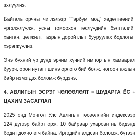
эхлүүлнэ.
Байгаль орчны чиглэлээр “Тэрбум мод” хөдөлгөөнийг
үргэлжлүүлж, усны томоохон төслүүдийн бэлтгэлийг
ханган, цөлжилт, газрын доройтлыг бууруулах бодлогыг
хэрэгжүүлнэ.
Энэ бүхний үр дүнд эрчим хүчний импортын хамаарал
буурч, орон нутагт шинэ орлого бий болж, ногоон ажлын
байр нэмэгдэх боломж бүрдэнэ.
4. АВЛИГЫН ЭСРЭГ ЧӨЛӨӨЛӨЛТ = ШУДАРГА ЁС +
ЦАХИМ ЗАСАГЛАЛ
2025 онд Монгол Улс Авлигын төсөөллийн индексээр
124 дүгээр байрт орж, 10 байраар ухарсан нь бидэнд
бодит дохио өгч байна. Иргэдийн алдсан боломж, бүтээн