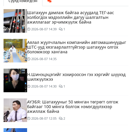
Сүүлд нэмэгдсэн
Шатахуун дамлаж байгаа асуудалд ТЕГ-аас
холбогдох мэдээллийн дагуу шалгалтын
ажиллагааг эрчимжүүлж байна
2026-08-07
14:39
1
Аялал жуулчлалын компанийн автомашинуудыг
ШТС-ууд хязгаарлалтгүйгээр шатахуун олгох
боломжоор хангана
2026-08-07
14:35
Н.Шинэцэцэгийг хохироосон гэх хэргийг шүүхэд
шилжүүлжээ
2026-08-07
14:30
1
АҮЭБЯ: Шатахууныг 50 мянган төгрөгт олгож
байгааг 100 мянга болгож нэмэгдүүлэхээр
ажиллаж байна
2026-08-07
12:05
2