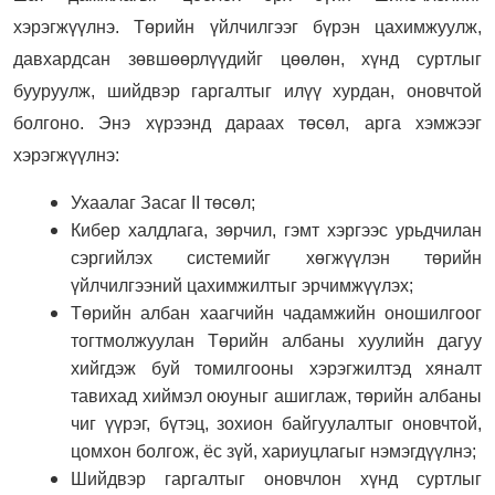
хэрэгжүүлнэ. Төрийн үйлчилгээг бүрэн цахимжуулж,
давхардсан зөвшөөрлүүдийг цөөлөн, хүнд суртлыг
бууруулж, шийдвэр гаргалтыг илүү хурдан, оновчтой
болгоно. Энэ хүрээнд дараах төсөл, арга хэмжээг
хэрэгжүүлнэ:
Ухаалаг Засаг II төсөл;
Кибер халдлага, зөрчил, гэмт хэргээс урьдчилан
сэргийлэх системийг хөгжүүлэн төрийн
үйлчилгээний цахимжилтыг эрчимжүүлэх;
Төрийн албан хаагчийн чадамжийн оношилгоог
тогтмолжуулан Төрийн албаны хуулийн дагуу
хийгдэж буй томилгооны хэрэгжилтэд хяналт
тавихад хиймэл оюуныг ашиглаж, төрийн албаны
чиг үүрэг, бүтэц, зохион байгуулалтыг оновчтой,
цомхон болгож, ёс зүй, хариуцлагыг нэмэгдүүлнэ;
Шийдвэр гаргалтыг оновчлон хүнд суртлыг