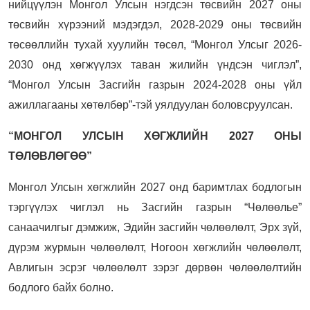
нийцүүлэн Монгол Улсын нэгдсэн төсвийн 2027 оны
төсвийн хүрээний мэдэгдэл, 2028-2029 оны төсвийн
төсөөллийн тухай хуулийн төсөл, “Монгол Улсыг 2026-
2030 онд хөгжүүлэх таван жилийн үндсэн чиглэл”,
“Монгол Улсын Засгийн газрын 2024-2028 оны үйл
ажиллагааны хөтөлбөр”-тэй уялдуулан боловсруулсан.
“МОНГОЛ УЛСЫН ХӨГЖЛИЙН 2027 ОНЫ
ТӨЛӨВЛӨГӨӨ”
Монгол Улсын хөгжлийн 2027 онд баримтлах бодлогын
тэргүүлэх чиглэл нь Засгийн газрын “Чөлөөлье”
санаачилгыг дэмжиж, Эдийн засгийн чөлөөлөлт, Эрх зүй,
дүрэм журмын чөлөөлөлт, Ногоон хөгжлийн чөлөөлөлт,
Авлигын эсрэг чөлөөлөлт зэрэг дөрвөн чөлөөлөлтийн
бодлого байх болно.