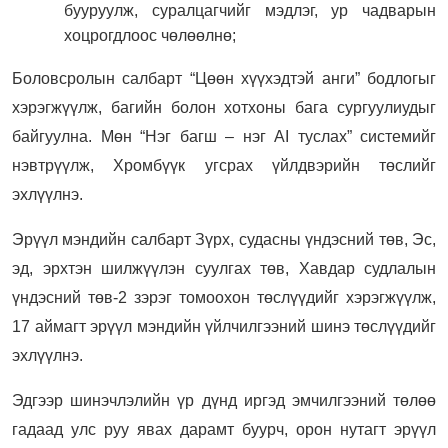
бууруулж, суралцагчийг мэдлэг, ур чадварын
хоцрогдлоос чөлөөлнө;
Боловсролын салбарт “Цөөн хүүхэдтэй анги” бодлогыг
хэрэгжүүлж, багийн болон хотхоны бага сургуулиудыг
байгуулна. Мөн “Нэг багш – нэг AI туслах” системийг
нэвтрүүлж, Хромбүүк угсрах үйлдвэрийн төслийг
эхлүүлнэ.
Эрүүл мэндийн салбарт Зүрх, судасны үндэсний төв, Эс,
эд, эрхтэн шилжүүлэн суулгах төв, Хавдар судлалын
үндэсний төв-2 зэрэг томоохон төслүүдийг хэрэгжүүлж,
17 аймагт эрүүл мэндийн үйлчилгээний шинэ төслүүдийг
эхлүүлнэ.
Эдгээр шинэчлэлийн үр дүнд иргэд эмчилгээний төлөө
гадаад улс руу явах дарамт буурч, орон нутагт эрүүл