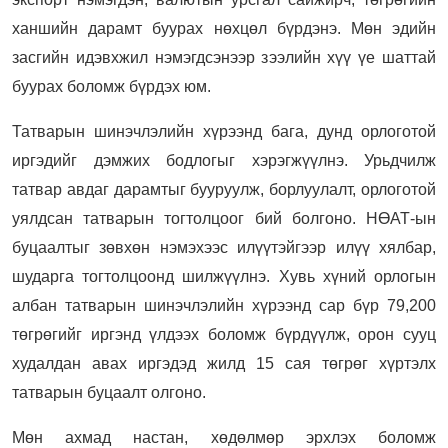
ханшийн дарамт буурах нөхцөл бүрдэнэ. Мөн эдийн
засгийн идэвхжил нэмэгдсэнээр зээлийн хүү үе шаттай
буурах боломж бүрдэх юм.
Татварын шинэчлэлийн хүрээнд бага, дунд орлоготой
иргэдийг дэмжих бодлогыг хэрэгжүүлнэ. Урьдчилж
татвар авдаг дарамтыг бууруулж, борлуулалт, орлоготой
уялдсан татварын тогтолцоог бий болгоно. НӨАТ-ын
буцаалтыг зөвхөн нэмэхээс илүүтэйгээр илүү хялбар,
шударга тогтолцоонд шилжүүлнэ. Хувь хүний орлогын
албан татварын шинэчлэлийн хүрээнд сар бүр 79,200
төгрөгийг иргэнд үлдээх боломж бүрдүүлж, орон сууц
худалдан авах иргэдэд жилд 15 сая төгрөг хүртэлх
татварын буцаалт олгоно.
Мөн ахмад настан, хөдөлмөр эрхлэх боломж