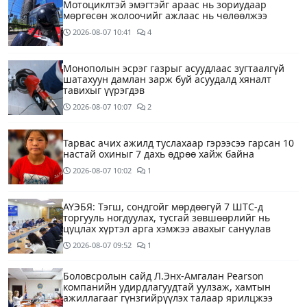
Мотоциклтэй эмэгтэйг араас нь зориудаар
мөргөсөн жолоочийг ажлаас нь чөлөөлжээ
2026-08-07
10:41
4
Монополын эсрэг газрыг асуудлаас зугтаалгүй
шатахуун дамлан зарж буй асуудалд хяналт
тавихыг үүрэгдэв
2026-08-07
10:07
2
Тарвас ачих ажилд туслахаар гэрээсээ гарсан 10
настай охиныг 7 дахь өдрөө хайж байна
2026-08-07
10:02
1
АҮЭБЯ: Тэгш, сондгойг мөрдөөгүй 7 ШТС-д
торгууль ногдуулах, тусгай зөвшөөрлийг нь
цуцлах хүртэл арга хэмжээ авахыг сануулав
2026-08-07
09:52
1
Боловсролын сайд Л.Энх-Амгалан Pearson
компанийн удирдлагуудтай уулзаж, хамтын
ажиллагааг гүнзгийрүүлэх талаар ярилцжээ