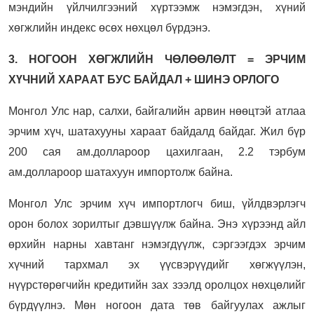
мэндийн үйлчилгээний хүртээмж нэмэгдэн, хүний
хөгжлийн индекс өсөх нөхцөл бүрдэнэ.
3. НОГООН ХӨГЖЛИЙН ЧӨЛӨӨЛӨЛТ = ЭРЧИМ
ХҮЧНИЙ ХАРААТ БУС БАЙДАЛ + ШИНЭ ОРЛОГО
Монгол Улс нар, салхи, байгалийн арвин нөөцтэй атлаа
эрчим хүч, шатахууны хараат байдалд байдаг. Жил бүр
200 сая ам.доллароор цахилгаан, 2.2 тэрбум
ам.доллароор шатахуун импортолж байна.
Монгол Улс эрчим хүч импортлогч биш, үйлдвэрлэгч
орон болох зорилтыг дэвшүүлж байна. Энэ хүрээнд айл
өрхийн нарны хавтанг нэмэгдүүлж, сэргээгдэх эрчим
хүчний тархмал эх үүсвэрүүдийг хөгжүүлэн,
нүүрстөрөгчийн кредитийн зах зээлд оролцох нөхцөлийг
бүрдүүлнэ. Мөн ногоон дата төв байгуулах ажлыг