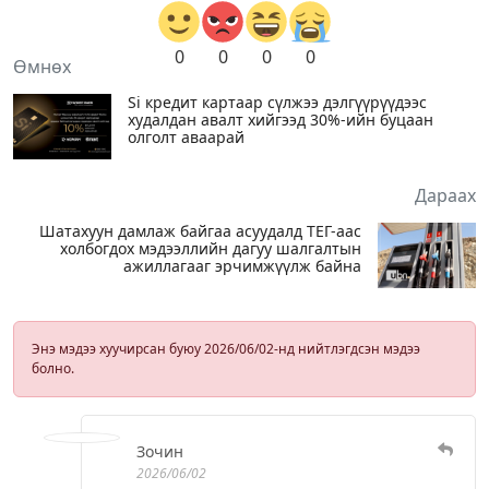
0
0
0
0
Өмнөх
Si кредит картаар сүлжээ дэлгүүрүүдээс
худалдан авалт хийгээд 30%-ийн буцаан
олголт аваарай
Дараах
Шатахуун дамлаж байгаа асуудалд ТЕГ-аас
холбогдох мэдээллийн дагуу шалгалтын
ажиллагааг эрчимжүүлж байна
Энэ мэдээ хуучирсан буюу 2026/06/02-нд нийтлэгдсэн мэдээ
болно.
Зочин
2026/06/02