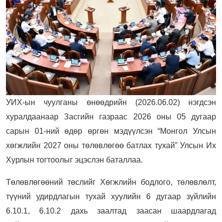
УИХ-ын чуулганы өнөөдрийн (2026.06.02) нэгдсэн
хуралдаанаар Засгийн газраас 2026 оны 05 дугаар
сарын 01-ний өдөр өргөн мэдүүлсэн “Монгол Улсын
хөгжлийн 2027 оны төлөвлөгөө батлах тухай” Улсын Их
Хурлын тогтоолыг эцэслэн баталлаа.
Төлөвлөгөөний төслийг Хөгжлийн бодлого, төлөвлөлт,
түүний удирдлагын тухай хуулийн 6 дугаар зүйлийн
6.10.1, 6.10.2 дахь заалтад заасан шаардлагад