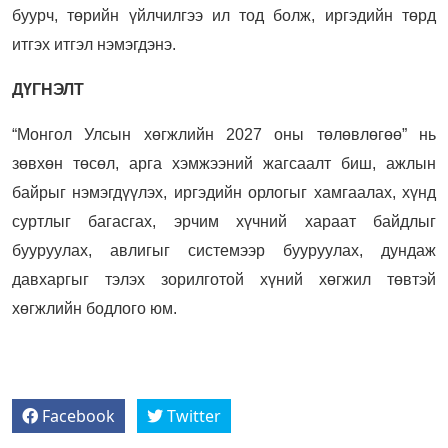
буурч, төрийн үйлчилгээ ил тод болж, иргэдийн төрд
итгэх итгэл нэмэгдэнэ.
ДҮГНЭЛТ
“Монгол Улсын хөгжлийн 2027 оны төлөвлөгөө” нь
зөвхөн төсөл, арга хэмжээний жагсаалт биш, ажлын
байрыг нэмэгдүүлэх, иргэдийн орлогыг хамгаалах, хүнд
суртлыг багасгах, эрчим хүчний хараат байдлыг
бууруулах, авлигыг системээр бууруулах, дундаж
давхаргыг тэлэх зорилготой хүний хөгжил төвтэй
хөгжлийн бодлого юм.
Facebook
Twitter