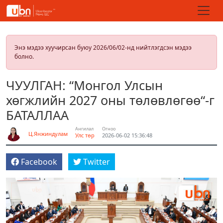
Энэ мэдээ хуучирсан буюу 2026/06/02-нд нийтлэгдсэн мэдээ
болно.
ЧУУЛГАН: “Монгол Улсын
хөгжлийн 2027 оны төлөвлөгөө“-г
БАТАЛЛАА
Ангилал
Огноо
Ц.Янжиндулам
Улс төр
2026-06-02 15:36:48
Facebook
Twitter