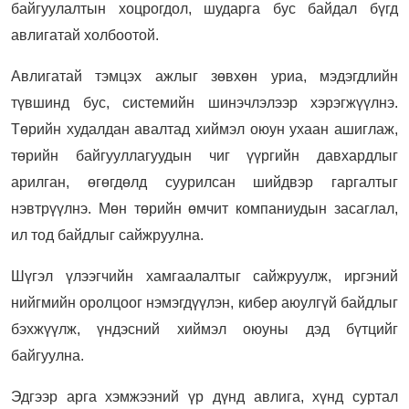
байгуулалтын хоцрогдол, шударга бус байдал бүгд
авлигатай холбоотой.
Авлигатай тэмцэх ажлыг зөвхөн уриа, мэдэгдлийн
түвшинд бус, системийн шинэчлэлээр хэрэгжүүлнэ.
Төрийн худалдан авалтад хиймэл оюун ухаан ашиглаж,
төрийн байгууллагуудын чиг үүргийн давхардлыг
арилган, өгөгдөлд суурилсан шийдвэр гаргалтыг
нэвтрүүлнэ. Мөн төрийн өмчит компаниудын засаглал,
ил тод байдлыг сайжруулна.
Шүгэл үлээгчийн хамгаалалтыг сайжруулж, иргэний
нийгмийн оролцоог нэмэгдүүлэн, кибер аюулгүй байдлыг
бэхжүүлж, үндэсний хиймэл оюуны дэд бүтцийг
байгуулна.
Эдгээр арга хэмжээний үр дүнд авлига, хүнд суртал