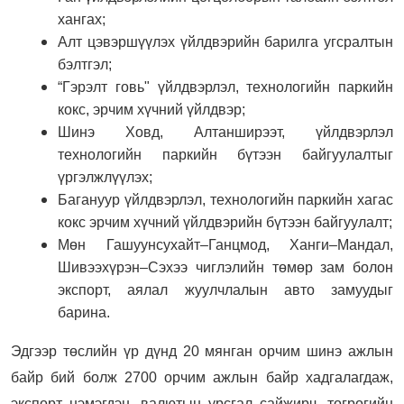
хангах;
Алт цэвэршүүлэх үйлдвэрийн барилга угсралтын
бэлтгэл;
“Гэрэлт говь" үйлдвэрлэл, технологийн паркийн
кокс, эрчим хүчний үйлдвэр;
Шинэ Ховд, Алтанширээт, үйлдвэрлэл
технологийн паркийн бүтээн байгуулалтыг
үргэлжлүүлэх;
Багануур үйлдвэрлэл, технологийн паркийн хагас
кокс эрчим хүчний үйлдвэрийн бүтээн байгуулалт;
Мөн Гашуунсухайт–Ганцмод, Ханги–Мандал,
Шивээхүрэн–Сэхээ чиглэлийн төмөр зам болон
экспорт, аялал жуулчлалын авто замуудыг
барина.
Эдгээр төслийн үр дүнд 20 мянган орчим шинэ ажлын
байр бий болж 2700 орчим ажлын байр хадгалагдаж,
экспорт нэмэгдэн, валютын урсгал сайжирч, төгрөгийн