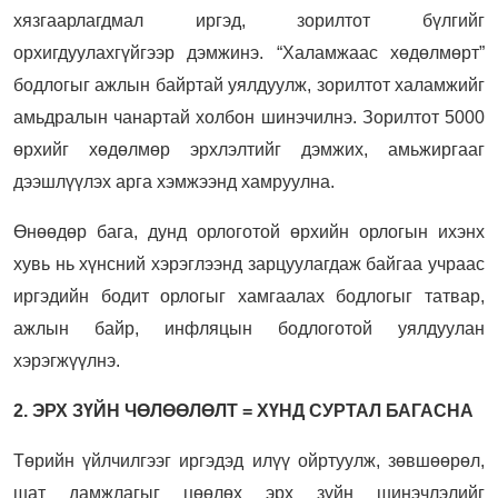
хязгаарлагдмал иргэд, зорилтот бүлгийг
орхигдуулахгүйгээр дэмжинэ. “Халамжаас хөдөлмөрт”
бодлогыг ажлын байртай уялдуулж, зорилтот халамжийг
амьдралын чанартай холбон шинэчилнэ. Зорилтот 5000
өрхийг хөдөлмөр эрхлэлтийг дэмжих, амьжиргааг
дээшлүүлэх арга хэмжээнд хамруулна.
Өнөөдөр бага, дунд орлоготой өрхийн орлогын ихэнх
хувь нь хүнсний хэрэглээнд зарцуулагдаж байгаа учраас
иргэдийн бодит орлогыг хамгаалах бодлогыг татвар,
ажлын байр, инфляцын бодлоготой уялдуулан
хэрэгжүүлнэ.
2. ЭРХ ЗҮЙН ЧӨЛӨӨЛӨЛТ = ХҮНД СУРТАЛ БАГАСНА
Төрийн үйлчилгээг иргэдэд илүү ойртуулж, зөвшөөрөл,
шат дамжлагыг цөөлөх эрх зүйн шинэчлэлийг