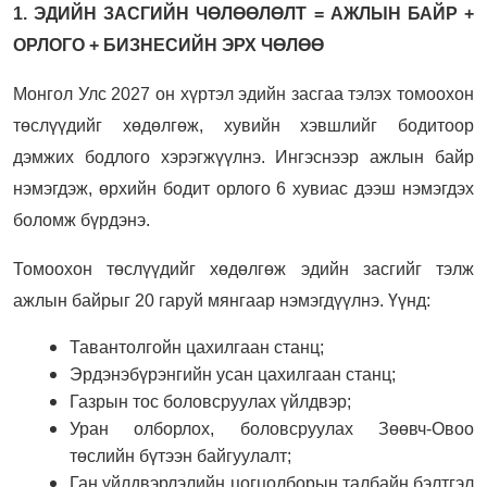
1. ЭДИЙН ЗАСГИЙН ЧӨЛӨӨЛӨЛТ = АЖЛЫН БАЙР +
ОРЛОГО + БИЗНЕСИЙН ЭРХ ЧӨЛӨӨ
Монгол Улс 2027 он хүртэл эдийн засгаа тэлэх томоохон
төслүүдийг хөдөлгөж, хувийн хэвшлийг бодитоор
дэмжих бодлого хэрэгжүүлнэ. Ингэснээр ажлын байр
нэмэгдэж, өрхийн бодит орлого 6 хувиас дээш нэмэгдэх
боломж бүрдэнэ.
Томоохон төслүүдийг хөдөлгөж эдийн засгийг тэлж
ажлын байрыг 20 гаруй мянгаар нэмэгдүүлнэ. Үүнд:
Тавантолгойн цахилгаан станц;
Эрдэнэбүрэнгийн усан цахилгаан станц;
Газрын тос боловсруулах үйлдвэр;
Уран олборлох, боловсруулах Зөөвч-Овоо
төслийн бүтээн байгуулалт;
Ган үйлдвэрлэлийн цогцолборын талбайн бэлтгэл