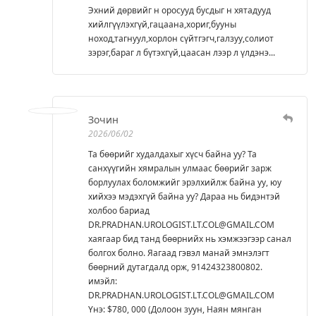
Эхний дөрвийг н оросууд бусдыг н хятадууд
хийлгүүлэхгүй,гацаана,хориг,бууны
ноход,тагнуул,хорлон сүйтгэгч,галзуу,солиот
зэрэг,бараг л бүтэхгүй,цаасан лээр л үлдэнэ...
Зочин
2026/06/02
Та бөөрийг худалдахыг хүсч байна уу? Та
санхүүгийн хямралын улмаас бөөрийг зарж
борлуулах боломжийг эрэлхийлж байна уу, юу
хийхээ мэдэхгүй байна уу? Дараа нь бидэнтэй
холбоо бариад
DR.PRADHAN.UROLOGIST.LT.COL@GMAIL.COM
хаягаар бид танд бөөрнийх нь хэмжээгээр санал
болгох болно. Яагаад гэвэл манай эмнэлэгт
бөөрний дутагдалд орж, 91424323800802.
имэйл:
DR.PRADHAN.UROLOGIST.LT.COL@GMAIL.COM
Yнэ: $780, 000 (Долоон зуун, Наян мянган