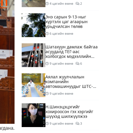
шалгаж байна
4 цагийн өмнө
2
Энэ сарын 9-13-ныг
хүртэлх цаг агаарын
урьдчилсан төлөв
6 цагийн өмнө
Шатахуун дамлаж байгаа
асуудалд ТЕГ-аас
холбогдох мэдээллийн
дагуу шалгалтын
9 цагийн өмнө
6
ажиллагааг эрчимжүүлж
байна
Аялал жуулчлалын
компанийн
автомашинуудыг ШТС-
ууд хязгаарлалтгүйгээр
9 цагийн өмнө
шатахуун олгох
боломжоор хангана
Н.Шинэцэцэгийг
хохироосон гэх хэргийг
шүүхэд шилжүүлжээ
9 цагийн өмнө
3
гдана.