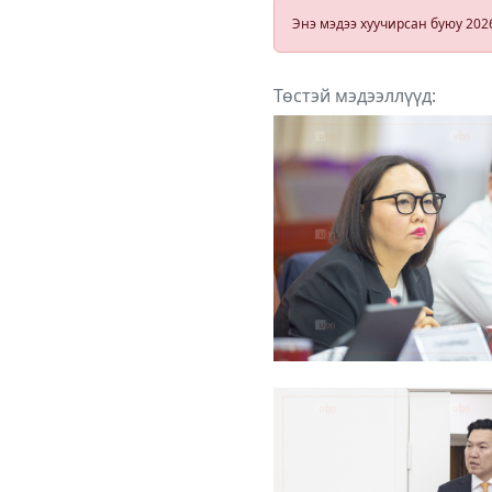
шийдвэрлэдэ
Энэ мэдээ хуучирсан буюу 202
байхаар
тусгажээ
Төстэй мэдээллүүд: