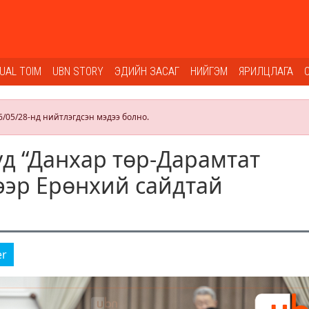
SUAL TOIM
UBN STORY
ЭДИЙН ЗАСАГ
НИЙГЭМ
ЯРИЛЦЛАГА
6/05/28-нд нийтлэгдсэн мэдээ болно.
д “Данхар төр-Дарамтат
вээр Ерөнхий сайдтай
er