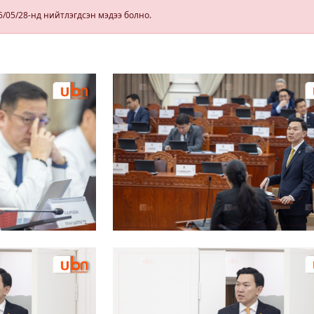
г
6/05/28-нд нийтлэгдсэн мэдээ болно.