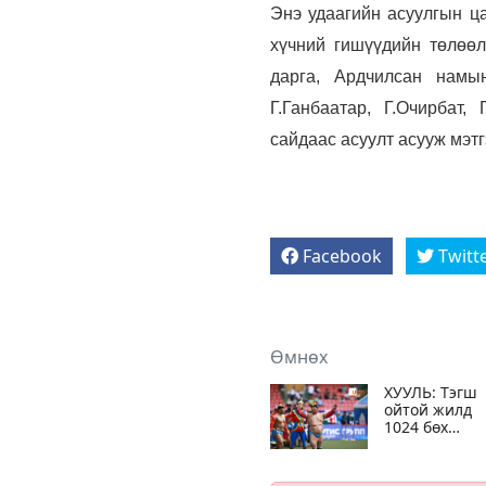
Энэ удаагийн асуулгын 
хүчний гишүүдийн төлөө
дарга, Ардчилсан намын
Г.Ганбаатар, Г.Очирбат,
сайдаас асуулт асууж мэт
Facebook
Twitt
Өмнөх
ХУУЛЬ: Тэгш
ойтой жилд
1024 бөх
барилдуулах
асуудлыг
Ерөнхийлөгч