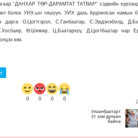
цагаар "ДАНХАР ТӨР-ДАРАМТАТ ТАТВАР" сэдвийн хүрээнд
лөл болох УИХ-ын гишүүн, УИХ дахь Ардчилсан намын б
 дарга О.Цогтгэрэл, С.Ганбаатар, С.Эрдэнэболд, Д.Ба
 Г.Хосбаяр, Ө.Шижир, Ц.Баатархүү, Д.Цогтбаатар нар Е
гэлцэх юм.
er
0
0
0
0
Улаанбаатарт
31 хэм дулаан
байна