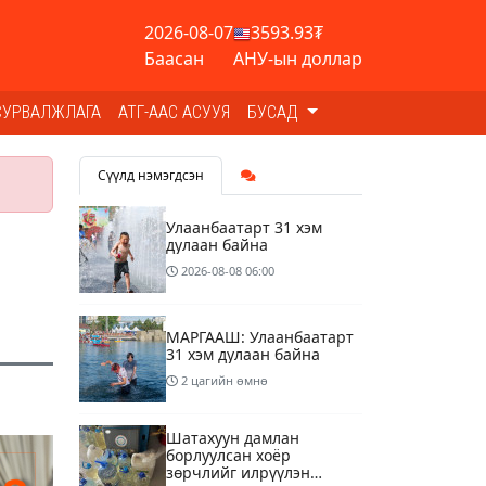
2026-08-07
3593.93₮
Баасан
АНУ-ын доллар
СУРВАЛЖЛАГА
АТГ-ААС АСУУЯ
БУСАД
Сүүлд нэмэгдсэн
Улаанбаатарт 31 хэм
дулаан байна
2026-08-08
06:00
МАРГААШ: Улаанбаатарт
31 хэм дулаан байна
2 цагийн өмнө
Шатахуун дамлан
борлуулсан хоёр
зөрчлийг илрүүлэн