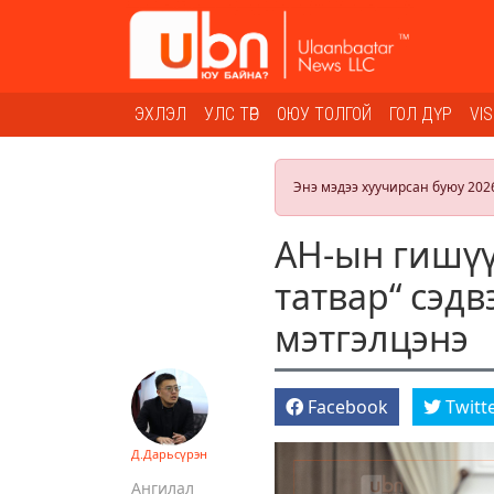
ЭХЛЭЛ
УЛС ТӨР
ОЮУ ТОЛГОЙ
ГОЛ ДҮР
VI
Энэ мэдээ хуучирсан буюу 202
АН-ын гишүү
татвар“ сэд
мэтгэлцэнэ
Facebook
Twitt
Д.Дарьсүрэн
Ангилал