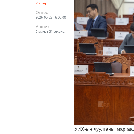
Улс төр
Огноо
2026-05-28 16:06:00
Унших
0 минут 31 секунд
УИХ-ын чуулганы маргааш