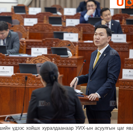
ийн үдээс хойшх хуралдаанаар УИХ-ын асуулгын цаг ява