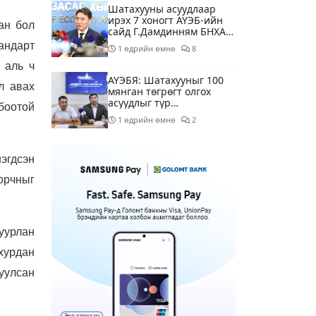
Шатахууны асуудлаар
ирэх 7 хоногт АҮЭБ-ийн
ан бол
сайд Г.Дамдинням БНХАУ-
д томилолтоор ажиллана
андарт
1 өдрийн өмнө
8
 аль ч
АҮЭБЯ: Шатахууныг 100
л авах
мянган төгрөгт олгох
асуудлыг түр
боотой
хойшлууллаа
1 өдрийн өмнө
2
Сүхбаатар боомтоор орж
эгдсэн
ирсэн 3448 тонн АИ-92
автобензинийг
орчныг
агуулахуудад буулгах
1 өдрийн өмнө
ажлыг зохион байгуулж
байна
Ерөнхий сайд БНХАУ-аас
уурлан
сар бүр 12-15 мянган
тонн АИ-92 автобензин
 хурдан
тогтмол нийлүүлэх хүсэлт
1 өдрийн өмнө
4
тавилаа
уулсан
Өнөөдөр тэгш тоогоор
төгссөн автомашинтай