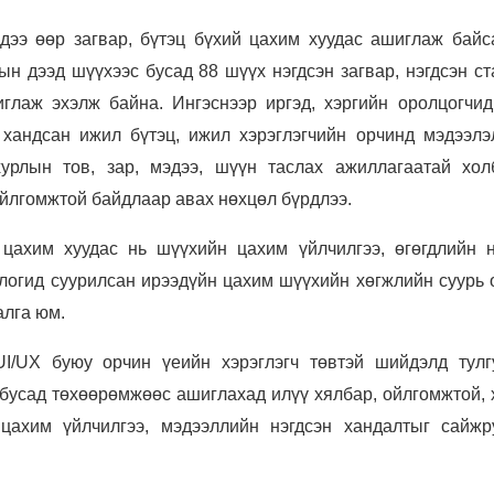
дээ өөр загвар, бүтэц бүхий цахим хуудас ашиглаж байс
н дээд шүүхээс бусад 88 шүүх нэгдсэн загвар, нэгдсэн ст
глаж эхэлж байна. Ингэснээр иргэд, хэргийн оролцогчид
хандсан ижил бүтэц, ижил хэрэглэгчийн орчинд мэдээлэ
урлын тов, зар, мэдээ, шүүн таслах ажиллагаатай хол
ойлгомжтой байдлаар авах нөхцөл бүрдлээ.
 цахим хуудас нь шүүхийн цахим үйлчилгээ, өгөгдлийн н
логид суурилсан ирээдүйн цахим шүүхийн хөгжлийн суурь 
алга юм.
I/UX буюу орчин үеийн хэрэглэгч төвтэй шийдэлд тулг
н бусад төхөөрөмжөөс ашиглахад илүү хялбар, ойлгомжтой,
цахим үйлчилгээ, мэдээллийн нэгдсэн хандалтыг сайжр