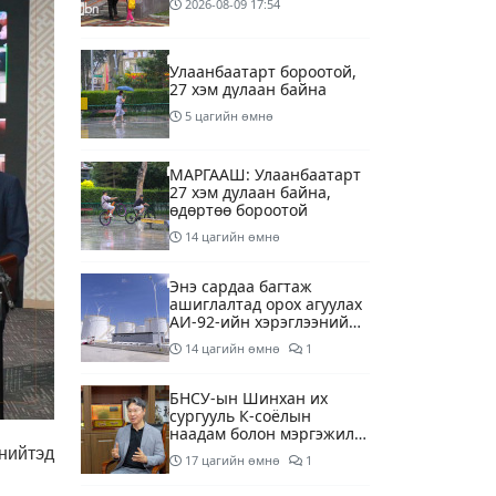
2026-08-09
17:54
Улаанбаатарт бороотой,
27 хэм дулаан байна
5 цагийн өмнө
МАРГААШ: Улаанбаатарт
27 хэм дулаан байна,
өдөртөө бороотой
14 цагийн өмнө
Энэ сардаа багтаж
ашиглалтад орох агуулах
АИ-92-ийн хэрэглээний
13 хоногийн хэрэгцээг
14 цагийн өмнө
1
бүрэн хангана
БНСУ-ын Шинхан их
сургууль К-соёлын
наадам болон мэргэжилд
суурилсан боловсролын
нийтэд
17 цагийн өмнө
1
сайн дурын хөтөлбөрийг
зохион байгуулж байна