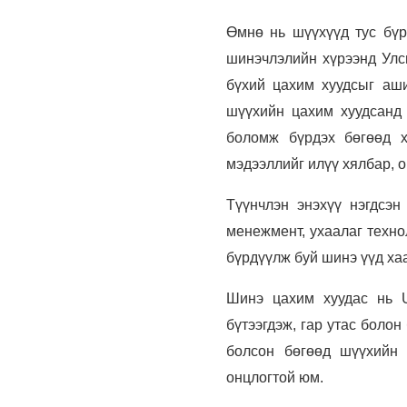
Өмнө нь шүүхүүд тус бүр
шинэчлэлийн хүрээнд Улсы
бүхий цахим хуудсыг аши
шүүхийн цахим хуудсанд 
боломж бүрдэх бөгөөд х
мэдээллийг илүү хялбар, 
Түүнчлэн энэхүү нэгдсэн
менежмент, ухаалаг техно
бүрдүүлж буй шинэ үүд ха
Шинэ цахим хуудас нь U
бүтээгдэж, гар утас боло
болсон бөгөөд шүүхийн 
онцлогтой юм.