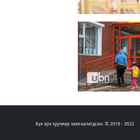
Бүх эрх хуулиар хамгаалагдсан. © 2019 - 2022