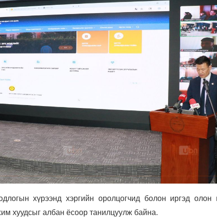
длогын хүрээнд хэргийн оролцогчид болон иргэд олон 
им хуудсыг албан ёсоор танилцуулж байна.