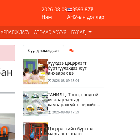
2026-08-09
3593.87₮
Ням
АНУ-ын доллар
СУРВАЛЖЛАГА
АТГ-ААС АСУУЯ
БУСАД
Сүүлд нэмэгдсэн
Хүүхдээ цэцэрлэгт
бүртгүүлэхдээ юуг
бан
анхаарах вэ
2026-08-09
18:04
ТАНИЛЦ: Тэгш, сондгой
хязгаарлалтад
хамаарахгүй тээврийн
хэрэгслүүд
2026-08-09
17:59
Цэцэрлэгийн бүртгэл
маргааш эхэлнэ