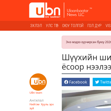
ЭХЛЭЛ
УЛС ТӨР
ОЮУ ТОЛГОЙ
ГОЛ ДҮР
VI
Энэ мэдээ хуучирсан буюу 202
Шүүхийн ши
ёсоор нээлэ
Facebook
Twitt
UBn team
Ангилал
Нийгэм
Хууль эрх
зүй