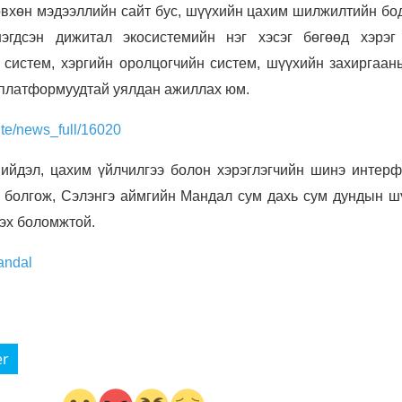
өвхөн мэдээллийн сайт бус, шүүхийн цахим шилжилтийн бо
эгдсэн дижитал экосистемийн нэг хэсэг бөгөөд хэрэг
систем, хэргийн оролцогчийн систем, шүүхийн захиргаан
 платформуудтай уялдан ажиллах юм.
ite/news_full/16020
йдэл, цахим үйлчилгээ болон хэрэглэгчийн шинэ интерф
 болгож, Сэлэнгэ аймгийн Мандал сум дахь сум дундын ш
зэх боломжтой.
andal
er