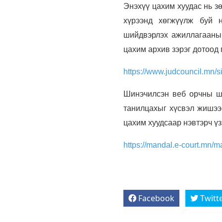
Энэхүү цахим хуудас нь з
хүрээнд хөгжүүлж буй н
шийдвэрлэх ажиллагааны 
цахим архив зэрэг дотоод
https://www.judcouncil.mn/s
Шинэчилсэн веб орчны ши
танилцахыг хүсвэл жишээ
цахим хуудсаар нэвтэрч ү
https://mandal.e-court.mn/m
Facebook
Twitt