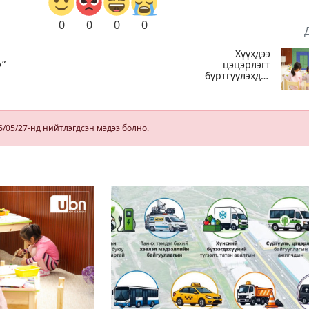
0
0
0
0
Хүүхдээ
y”
цэцэрлэгт
бүртгүүлэхдээ
юуг анхаарах
вэ
6/05/27-нд нийтлэгдсэн мэдээ болно.