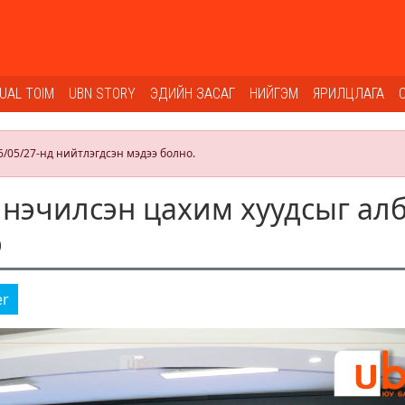
SUAL TOIM
UBN STORY
ЭДИЙН ЗАСАГ
НИЙГЭМ
ЯРИЛЦЛАГА
6/05/27-нд нийтлэгдсэн мэдээ болно.
нэчилсэн цахим хуудсыг ал
э
er