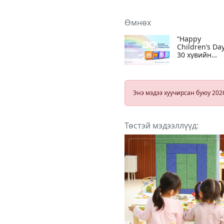
Өмнөх
“Happy
Children’s Da
30 хувийн
буцаан
олголттой
урамшуулал
эхэллээ
Энэ мэдээ хуучирсан буюу 202
Төстэй мэдээллүүд: