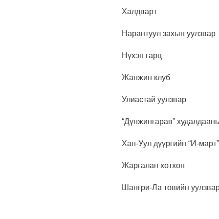
Халдварт
Нарантуул захын уулзвар
Нүхэн гарц
Жанжин клуб
Улиастай уулзвар
“Дүнжингарав” худалдааны
Хан-Уул дүүргийн “И-март
Жаргалан хотхон
Шангри-Ла төвийн уулзварт