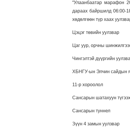
“Улаанбаатар марафон 20
дараах байршилд 06:00-18
хөдөлгөөн түр хаах уулзва
Цэцэг төвийн уулзвар
Цаг уур, орчны шинжилгээ
Чингэлтэй дүүргийн уулзв
ХБНГУ-ын Элчин сайдын я
11-р хороолол
Сансарын шатахуун түгээх
Сансарын туннел
Зүүн 4 замын уулзвар