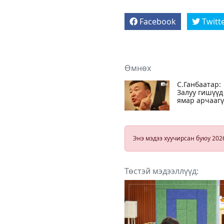
Facebook
Twitt
Өмнөх
С.Ганбаатар:
Залуу гишүүд
ямар арчааг
юм бэ
Энэ мэдээ хуучирсан буюу 202
Төстэй мэдээллүүд: