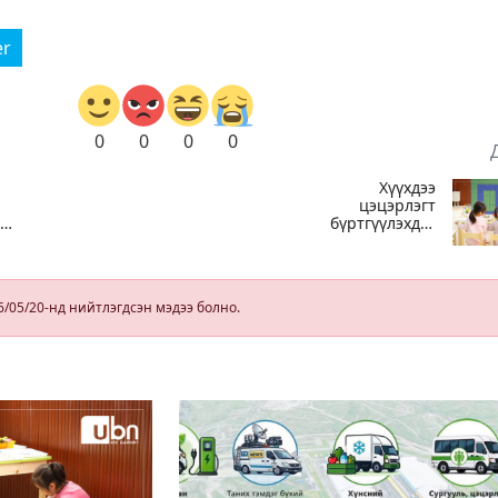
er
0
0
0
0
Хүүхдээ
цэцэрлэгт
үй
бүртгүүлэхдээ
юуг анхаарах
вэ
6/05/20-нд нийтлэгдсэн мэдээ болно.