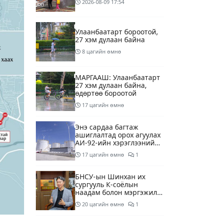
2026-08-09
17:54
Улаанбаатарт бороотой,
27 хэм дулаан байна
8 цагийн өмнө
МАРГААШ: Улаанбаатарт
27 хэм дулаан байна,
өдөртөө бороотой
17 цагийн өмнө
Энэ сардаа багтаж
ашиглалтад орох агуулах
АИ-92-ийн хэрэглээний
13 хоногийн хэрэгцээг
17 цагийн өмнө
1
бүрэн хангана
БНСУ-ын Шинхан их
сургууль К-соёлын
наадам болон мэргэжилд
суурилсан боловсролын
20 цагийн өмнө
1
сайн дурын хөтөлбөрийг
зохион байгуулж байна