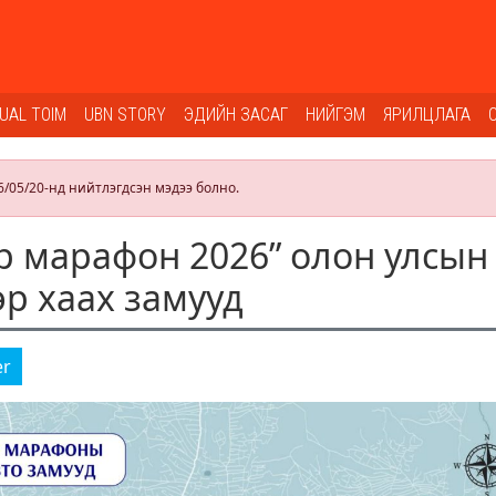
SUAL TOIM
UBN STORY
ЭДИЙН ЗАСАГ
НИЙГЭМ
ЯРИЛЦЛАГА
6/05/20-нд нийтлэгдсэн мэдээ болно.
р марафон 2026” олон улсын
эр хаах замууд
er