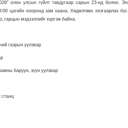
26” олон улсын гүйлт тавдугаар сарын 23-нд болно. Эн
:00 цагийн хооронд зам хаана. Хөдөлгөөн хязгаарлах бүс
р, гарцын мэдээллийг хүргэж байна.
ний газрын уулзвар
ар
амны баруун, зүүн уулзвар
 станц