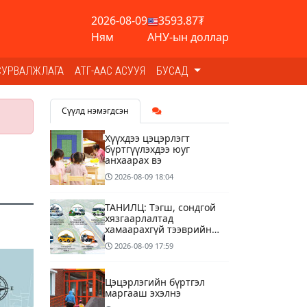
2026-08-09
3593.87₮
Ням
АНУ-ын доллар
СУРВАЛЖЛАГА
АТГ-ААС АСУУЯ
БУСАД
Сүүлд нэмэгдсэн
Хүүхдээ цэцэрлэгт
бүртгүүлэхдээ юуг
анхаарах вэ
2026-08-09
18:04
ТАНИЛЦ: Тэгш, сондгой
хязгаарлалтад
хамаарахгүй тээврийн
хэрэгслүүд
2026-08-09
17:59
Цэцэрлэгийн бүртгэл
маргааш эхэлнэ