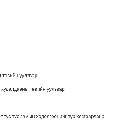
 төвийн уулзвар
” худалдааны төвийн уулзвар
 тус тус замын хөдөлгөөнийг түр хязгаарлана.