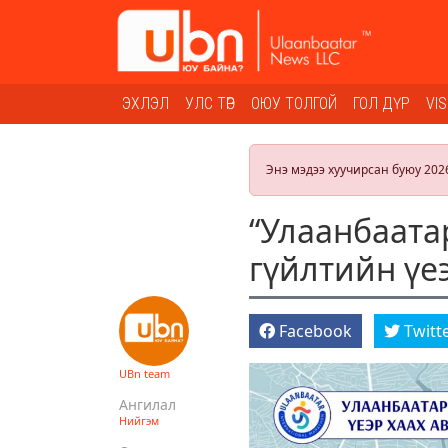
ЭХЛЭЛ
УЛС ТӨР
ОЮУ ТОЛГОЙ
ГОЛ ДҮР
VI
Энэ мэдээ хуучирсан буюу 202
“Улаанбаата
гүйлтийн үе
Facebook
Twitt
UBn team
Ангилал
Нийгэм