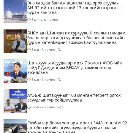
Энэ сардаа багтаж ашиглалтад орох агуулах
АИ-92-ийн хэрэглээний 13 хоногийн хэрэгцээг
бүрэн хангана
3 минутын өмнө
БНСУ-ын Шинхан их сургууль К-соёлын наадам
болон мэргэжилд суурилсан боловсролын сайн
дурын хөтөлбөрийг зохион байгуулж байна
3 цагийн өмнө
1
Шатахууны асуудлаар ирэх 7 хоногт АҮЭБ-ийн
сайд Г.Дамдинням БНХАУ-д томилолтоор
ажиллана
8 цагийн өмнө
1
АҮЭБЯ: Шатахууныг 100 мянган төгрөгт олгох
асуудлыг түр хойшлууллаа
8 цагийн өмнө
1
Сүхбаатар боомтоор орж ирсэн 3448 тонн АИ-92
автобензинийг агуулахуудад буулгах ажлыг
зохион байгуулж байна