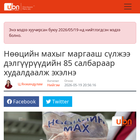
Энэ мэдээ хуучирсан буюу 2026/05/19-нд нийтлэгдсэн мэдээ
болно.
Нөөцийн махыг маргааш сүлжээ
дэлгүүрүүдийн 85 салбараар
худалдаалж эхэлнэ
Ангилал
Огноо
Ц.Янжиндулам
Нийгэм
2026-05-19 20:56:16
Facebook
Twitter