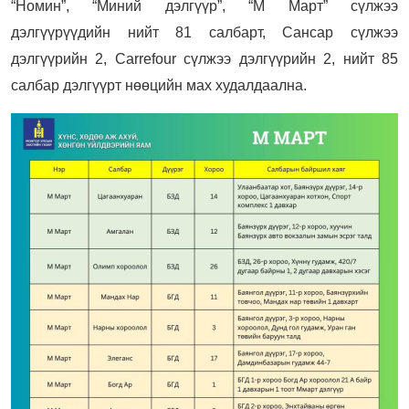
“Номин”, “Миний дэлгүүр”, “М Март” сүлжээ
дэлгүүрүүдийн нийт 81 салбарт, Сансар сүлжээ
дэлгүүрийн 2, Carrefour сүлжээ дэлгүүрийн 2, нийт 85
салбар дэлгүүрт нөөцийн мах худалдаална.