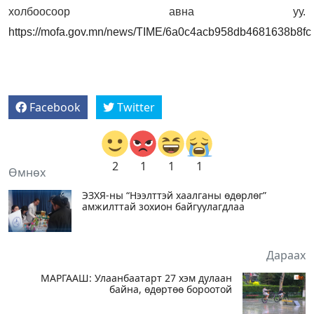
холбоосоор авна уу.
https://mofa.gov.mn/news/TIME/6a0c4acb958db4681638b8fc
Facebook
Twitter
2
1
1
1
Өмнөх
ЭЗХЯ-ны “Нээлттэй хаалганы өдөрлөг”
амжилттай зохион байгуулагдлаа
Дараах
МАРГААШ: Улаанбаатарт 27 хэм дулаан
байна, өдөртөө бороотой