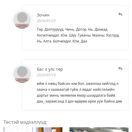
Зочин
2026/05/20
Тэр. Дэлгүүрүүд. Чинь. Дотор. Нь. Дахиад.
Ангилчихдаг. Юм. Шүү. Гуяаны. Махны. Хэсгүүд.
Нь. Алга. Болчихдог. Юм. Даа
бас л улс төр
2026/05/19
ийм л нөөц байсан юм бол, ажиллаа хийгээд л
хаана ч хаамаагүй гүйж л явдаг нийслэлийн
даргыг минь чөлөөлөх ямар шаардлага байв
даа_ харамсаад 3 дах өдөрөө архи ууж байна дөө
Төстэй мэдээллүүд: