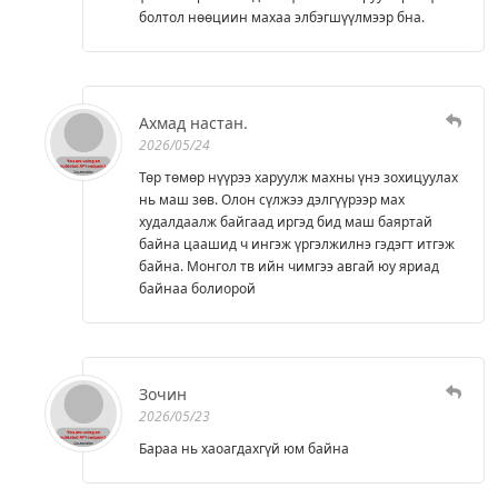
болтол нөөциин махаа элбэгшүүлмээр бна.
Ахмад настан.
2026/05/24
Төр төмөр нүүрээ харуулж махны үнэ зохицуулах
нь маш зөв. Олон сүлжээ дэлгүүрээр мах
худалдаалж байгаад иргэд бид маш баяртай
байна цаашид ч ингэж үргэлжилнэ гэдэгт итгэж
байна. Монгол тв ийн чимгээ авгай юу яриад
байнаа болиорой
Зочин
2026/05/23
Бараа нь хаоагдахгүй юм байна