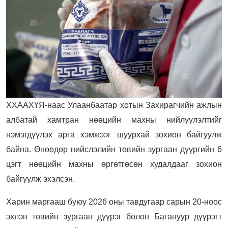
ХХААХҮЯ-наас Улаанбаатар хотын Захирагчийн ажлын
албатай хамтран нөөцийн махны нийлүүлэлтийг
нэмэгдүүлэх арга хэмжээг шуурхай зохион байгуулж
байна. Өнөөдөр нийслэлийн төвийн зургаан дүүргийн 6
цэгт нөөцийн махны өргөтгөсөн худалдааг зохион
байгуулж эхэлсэн.
Харин маргааш буюу 2026 оны тавдугаар сарын 20-ноос
эхлэн төвийн зургаан дүүрэг болон Багануур дүүрэгт