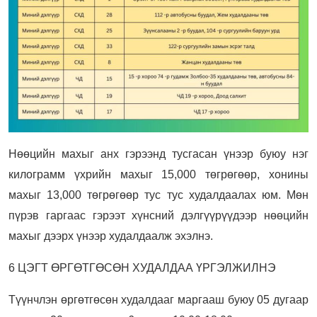
Нөөцийн махыг анх гэрээнд тусгасан үнээр буюу нэг
килограмм үхрийн махыг 15,000 төгрөгөөр, хонины
махыг 13,000 төгрөгөөр тус тус худалдаалах юм. Мөн
пүрэв гаргаас гэрээт хүнсний дэлгүүрүүдээр нөөцийн
махыг дээрх үнээр худалдаалж эхэлнэ.
6 ЦЭГТ ӨРГӨТГӨСӨН ХУДАЛДАА ҮРГЭЛЖИЛНЭ
Түүнчлэн өргөтгөсөн худалдааг маргааш буюу 05 дугаар