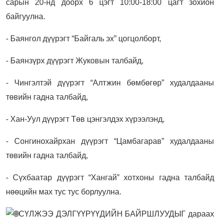
сарын 20-нд доорх 6 цэгт 10:00-18:00 цагт зохион
байгуулна.
- Баянгол дүүрэгт “Байгаль эх” цогцолборт,
- Баянзүрх дүүрэгт Жуковын талбайд,
- Чингэлтэй дүүрэгт “Алтжин бөмбөгөр” худалдааны
төвийн гадна талбайд,
- Хан-Уул дүүрэгт Төв цэнгэлдэх хүрээлэнд,
- Сонгинохайрхан дүүрэгт “Цамбагарав” худалдааны
төвийн гадна талбайд,
- Сүхбаатар дүүрэгт “Хангай” хотхоны гадна талбайд
нөөцийн мах тус тус борлуулна.
СҮЛЖЭЭ ДЭЛГҮҮРҮҮДИЙН БАЙРШЛУУДЫГ дараах