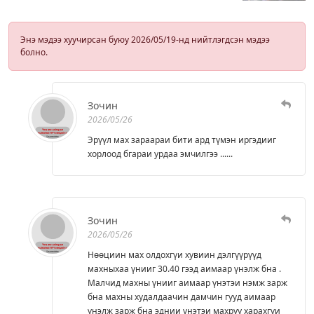
Энэ мэдээ хуучирсан буюу 2026/05/19-нд нийтлэгдсэн мэдээ
болно.
Зочин
2026/05/26
Эрүүл мах зараараи бити ард түмэн иргэдииг
хорлоод бгараи урдаа эмчилгээ ......
Зочин
2026/05/26
Нөөциин мах олдохгүи хувиин дэлгүүрүүд
махныхаа үнииг 30.40 гээд аимаар үнэлж бна .
Малчид махны үнииг аимаар үнэтэи нэмж зарж
бна махны худалдаачин дамчин гууд аимаар
үнэлж зарж бна эднии үнэтэи махруу харахгүи