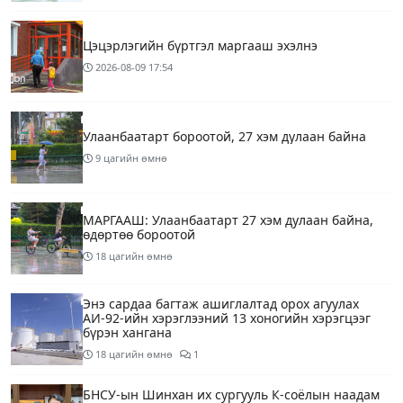
Цэцэрлэгийн бүртгэл маргааш эхэлнэ
2026-08-09
17:54
Улаанбаатарт бороотой, 27 хэм дулаан байна
9 цагийн өмнө
МАРГААШ: Улаанбаатарт 27 хэм дулаан байна,
өдөртөө бороотой
18 цагийн өмнө
Энэ сардаа багтаж ашиглалтад орох агуулах
АИ-92-ийн хэрэглээний 13 хоногийн хэрэгцээг
бүрэн хангана
18 цагийн өмнө
1
БНСУ-ын Шинхан их сургууль К-соёлын наадам