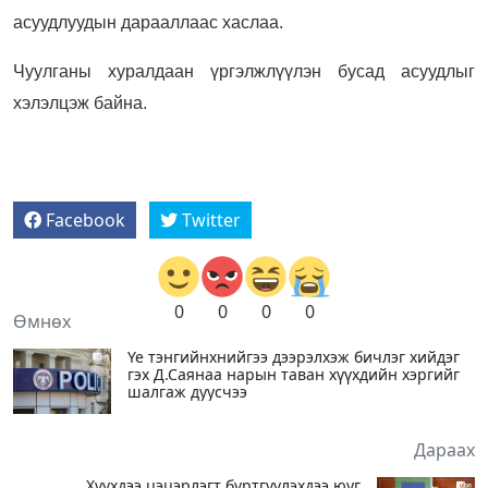
асуудлуудын дарааллаас хаслаа.
Чуулганы хуралдаан үргэлжлүүлэн бусад асуудлыг
хэлэлцэж байна.
Facebook
Twitter
0
0
0
0
Өмнөх
Үе тэнгийнхнийгээ дээрэлхэж бичлэг хийдэг
гэх Д.Саянаа нарын таван хүүхдийн хэргийг
шалгаж дуусчээ
Дараах
Хүүхдээ цэцэрлэгт бүртгүүлэхдээ юуг