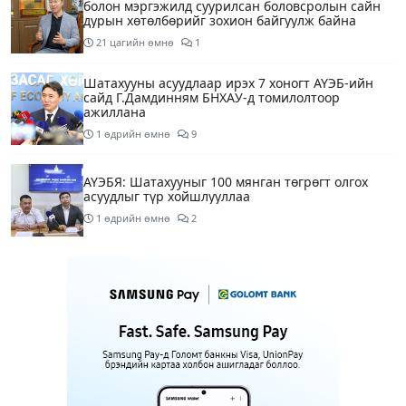
болон мэргэжилд суурилсан боловсролын сайн
дурын хөтөлбөрийг зохион байгуулж байна
21 цагийн өмнө
1
Шатахууны асуудлаар ирэх 7 хоногт АҮЭБ-ийн
сайд Г.Дамдинням БНХАУ-д томилолтоор
ажиллана
1 өдрийн өмнө
9
АҮЭБЯ: Шатахууныг 100 мянган төгрөгт олгох
асуудлыг түр хойшлууллаа
1 өдрийн өмнө
2
Сүхбаатар боомтоор орж ирсэн 3448 тонн АИ-92
автобензинийг агуулахуудад буулгах ажлыг
зохион байгуулж байна
1 өдрийн өмнө
Ерөнхий сайд БНХАУ-аас сар бүр 12-15 мянган
тонн АИ-92 автобензин тогтмол нийлүүлэх хүсэлт
тавилаа