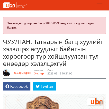
Энэ мэдээ хуучирсан буюу 2026/05/15-нд нийтлэгдсэн мэдээ
болно.
ЧУУЛГАН: Татварын багц хуулийг
хэлэлцэх асуудлыг байнгын
хороогоор түр хойшлуулсан тул
өнөөдөр хэлэлцэхгүй
Ангилал
Огноо
Д.Дарьсүрэн
Улс төр
2026-05-15 10:31:00
Facebook
Twitter