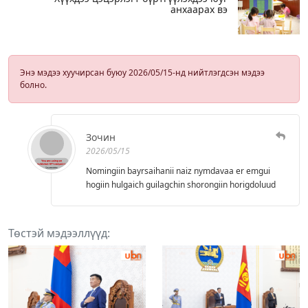
анхаарах вэ
Энэ мэдээ хуучирсан буюу 2026/05/15-нд нийтлэгдсэн мэдээ
болно.
Зочин
2026/05/15
Nomingiin bayrsaihanii naiz nymdavaa er emgui
hogiin hulgaich guilagchin shorongiin horigdoluud
Төстэй мэдээллүүд: