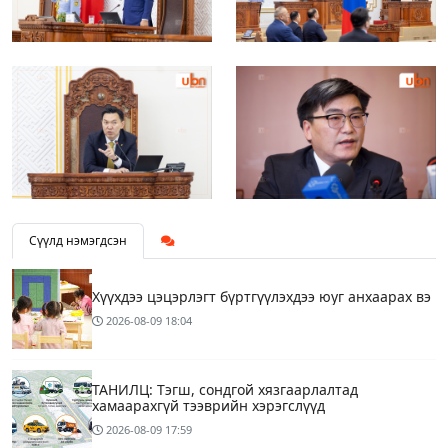
Сүүлд нэмэгдсэн
Хүүхдээ цэцэрлэгт бүртгүүлэхдээ юуг анхаарах вэ
2026-08-09
18:04
ТАНИЛЦ: Тэгш, сондгой хязгаарлалтад
хамаарахгүй тээврийн хэрэгслүүд
2026-08-09
17:59