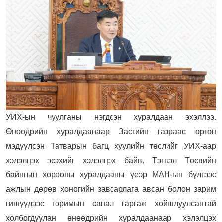
УИХ-ын чуулганы нэгдсэн хуралдаан эхэллээ.
Өнөөдрийн хуралдаанаар Засгийн газраас өргөн
мэдүүлсэн Татварын багц хуулийн төслийг УИХ-аар
хэлэлцэх эсэхийг хэлэлцэх байв. Тэгвэл Төсвийн
байнгын хорооны хуралдааны үеэр МАН-ын бүлгээс
ажлын дөрөв хоногийн завсарлага авсан болон зарим
гишүүдээс горимын санал гаргаж хойшлуулсантай
холбогдуулан өнөөдрийн хуралдаанаар хэлэлцэх