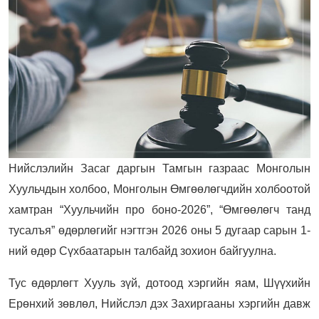
Нийслэлийн Засаг даргын Тамгын газраас Монголын
Хуульчдын холбоо, Монголын Өмгөөлөгчдийн холбоотой
хамтран “Хуульчийн про боно-2026”, “Өмгөөлөгч танд
тусалъя” өдөрлөгийг нэгтгэн 2026 оны 5 дугаар сарын 1-
ний өдөр Сүхбаатарын талбайд зохион байгуулна.
Тус өдөрлөгт Хууль зүй, дотоод хэргийн яам, Шүүхийн
Ерөнхий зөвлөл, Нийслэл дэх Захиргааны хэргийн давж