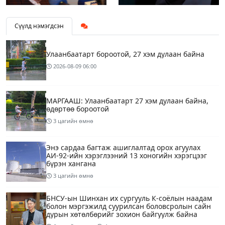
Сүүлд нэмэгдсэн
Улаанбаатарт бороотой, 27 хэм дулаан байна
2026-08-09
06:00
МАРГААШ: Улаанбаатарт 27 хэм дулаан байна,
өдөртөө бороотой
3 цагийн өмнө
Энэ сардаа багтаж ашиглалтад орох агуулах
АИ-92-ийн хэрэглээний 13 хоногийн хэрэгцээг
бүрэн хангана
3 цагийн өмнө
БНСУ-ын Шинхан их сургууль К-соёлын наадам
болон мэргэжилд суурилсан боловсролын сайн
дурын хөтөлбөрийг зохион байгуулж байна