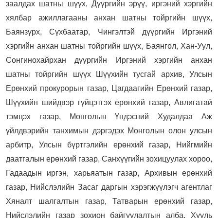
заалдах шатны шүүх, Дүүргийн эрүү, иргэний хэргийн
хялбар ажиллагааны анхан шатны тойргийн шүүх,
Баянзүрх, Сүхбаатар, Чингэлтэй дүүргийн Иргэний
хэргийн анхан шатны тойргийн шүүх, Баянгол, Хан-Уул,
Сонгинохайрхан дүүргийн Иргэний хэргийн анхан
шатны тойргийн шүүх Шүүхийн тусгай архив, Улсын
Ерөнхий прокурорын газар, Цагдаагийн Ерөнхий газар,
Шүүхийн шийдвэр гүйцэтгэх ерөнхий газар, Авлигатай
тэмцэх газар, Монголын Үндэсний Худалдаа Аж
үйлдвэрийн танхимын дэргэдэх Монголын олон улсын
арбитр, Улсын бүртгэлийн ерөнхий газар, Нийгмийн
даатгалын ерөнхий газар, Санхүүгийн зохицуулах хороо,
Гадаадын иргэн, харьяатын газар, Архивын ерөнхий
газар, Нийслэлийн Засаг даргын хэрэгжүүлэгч агентлаг
Хяналт шалгалтын газар, Татварын ерөнхий газар,
Нийслэлийн газар зохион байгуулалтын алба, Хууль