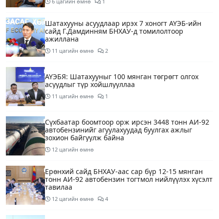
6 цагийн өмнө
1
Шатахууны асуудлаар ирэх 7 хоногт АҮЭБ-ийн
сайд Г.Дамдинням БНХАУ-д томилолтоор
ажиллана
11 цагийн өмнө
2
АҮЭБЯ: Шатахууныг 100 мянган төгрөгт олгох
асуудлыг түр хойшлууллаа
11 цагийн өмнө
1
Сүхбаатар боомтоор орж ирсэн 3448 тонн АИ-92
автобензинийг агуулахуудад буулгах ажлыг
зохион байгуулж байна
12 цагийн өмнө
Ерөнхий сайд БНХАУ-аас сар бүр 12-15 мянган
тонн АИ-92 автобензин тогтмол нийлүүлэх хүсэлт
тавилаа
12 цагийн өмнө
4