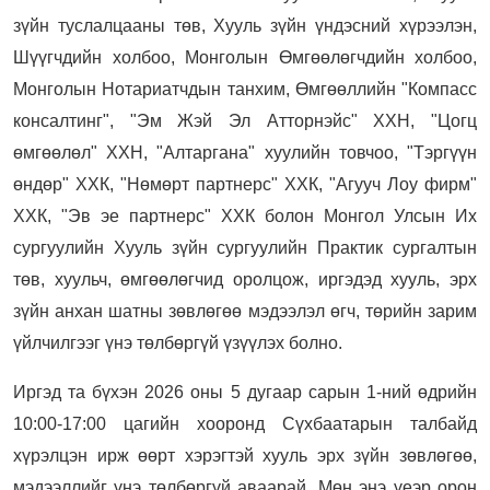
зүйн туслалцааны төв, Хууль зүйн үндэсний хүрээлэн,
Шүүгчдийн холбоо, Монголын Өмгөөлөгчдийн холбоо,
Монголын Нотариатчдын танхим, Өмгөөллийн "Компасс
консалтинг", "Эм Жэй Эл Атторнэйс" ХХН, "Цогц
өмгөөлөл" ХХН, "Алтаргана" хуулийн товчоо, "Тэргүүн
өндөр" ХХК, "Нөмөрт партнерс" ХХК, "Агууч Лоу фирм"
ХХК, "Эв эе партнерс" ХХК болон Монгол Улсын Их
сургуулийн Хууль зүйн сургуулийн Практик сургалтын
төв, хуульч, өмгөөлөгчид оролцож, иргэдэд хууль, эрх
зүйн анхан шатны зөвлөгөө мэдээлэл өгч, төрийн зарим
үйлчилгээг үнэ төлбөргүй үзүүлэх болно.
​Иргэд та бүхэн 2026 оны 5 дугаар сарын 1-ний өдрийн
10:00-17:00 цагийн хооронд Сүхбаатарын талбайд
хүрэлцэн ирж өөрт хэрэгтэй хууль эрх зүйн зөвлөгөө,
мэдээллийг үнэ төлбөргүй аваарай. Мөн энэ үеэр орон