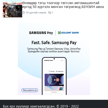
Өнөөдөр тэгш тоогоор төгссөн автомашинтай
иргэд 50 хүртэлх мянган төгрөгөнд БЕНЗИН авна
14 цагийн өмнө
1
Өнөөдөр” Аавуудын баяр”-ын өдөр
16 цагийн өмнө
Улаанбаатарт 31 хэм дулаан байна
18 цагийн өмнө
МАРГААШ: Улаанбаатарт 31 хэм дулаан байна
1 өдрийн өмнө
Шатахуун дамлан борлуулсан хоёр зөрчлийг
илрүүлэн шалгаж байна
Бүх эрх хуулиар хамгаалагдсан. © 2019 - 2022