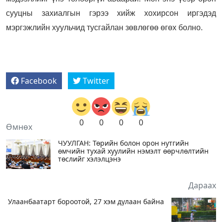
сууцны захиалгын гэрээ хийж хохирсон иргэдэд
мэргэжлийн хуульчид тусгайлан зөвлөгөө өгөх болно.
Facebook
Twitter
0
0
0
0
Өмнөх
ЧУУЛГАН: Төрийн болон орон нутгийн
өмчийн тухай хуулийн нэмэлт өөрчлөлтийн
төслийг хэлэлцэнэ
Дараах
Улаанбаатарт бороотой, 27 хэм дулаан байна