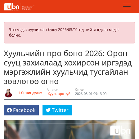
Энэ мэдээ хуучирсан буюу 2026/05/01-нд нийтлэгдсэн мэдээ
болно.
Хуульчийн про боно-2026: Орон
сууц захиалаад хохирсон иргэдэд
мэргэжлийн хуульчид тусгайлан
зөвлөгөө өгнө
Ангилал
Огноо
Ц.Янжиндулам
Хууль эрх зүй
2026-05-01 09:13:00
Facebook
Twitter