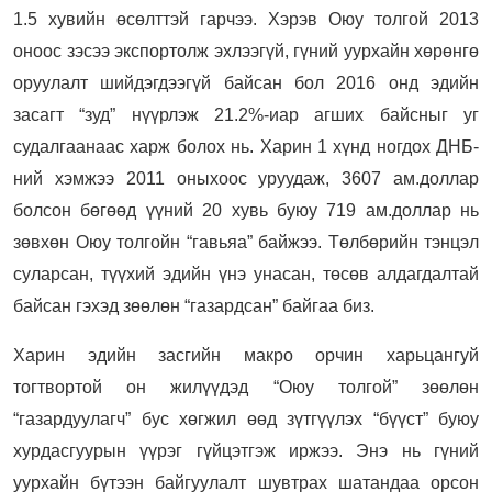
1.5 хувийн өсөлттэй гарчээ. Хэрэв Оюу толгой 2013
оноос зэсээ экспортолж эхлээгүй, гүний уурхайн хөрөнгө
оруулалт шийдэгдээгүй байсан бол 2016 онд эдийн
засагт “зуд” нүүрлэж 21.2%-иар агших байсныг уг
судалгаанаас харж болох нь. Харин 1 хүнд ногдох ДНБ-
ний хэмжээ 2011 оныхоос уруудаж, 3607 ам.доллар
болсон бөгөөд үүний 20 хувь буюу 719 ам.доллар нь
зөвхөн Оюу толгойн “гавьяа” байжээ. Төлбөрийн тэнцэл
суларсан, түүхий эдийн үнэ унасан, төсөв алдагдалтай
байсан гэхэд зөөлөн “газардсан” байгаа биз.
Харин эдийн засгийн макро орчин харьцангуй
тогтвортой он жилүүдэд “Оюу толгой” зөөлөн
“газардуулагч” бус хөгжил өөд зүтгүүлэх “бүүст” буюу
хурдасгуурын үүрэг гүйцэтгэж иржээ. Энэ нь гүний
уурхайн бүтээн байгуулалт шувтрах шатандаа орсон