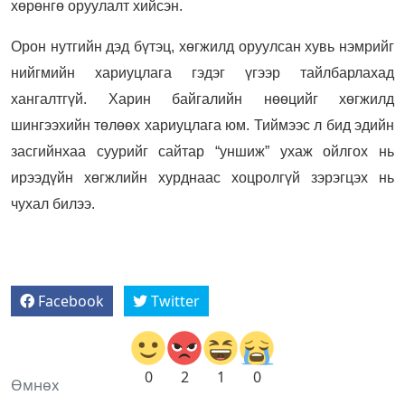
хөрөнгө оруулалт хийсэн.
Орон нутгийн дэд бүтэц, хөгжилд оруулсан хувь нэмрийг
нийгмийн хариуцлага гэдэг үгээр тайлбарлахад
хангалтгүй. Харин байгалийн нөөцийг хөгжилд
шингээхийн төлөөх хариуцлага юм. Тиймээс л бид эдийн
засгийнхаа суурийг сайтар “уншиж” ухаж ойлгох нь
ирээдүйн хөгжлийн хурднаас хоцролгүй зэрэгцэх нь
чухал билээ.
Facebook
Twitter
0
2
1
0
Өмнөх