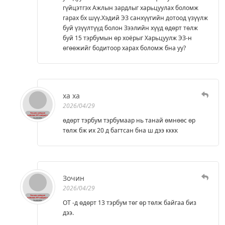
гүйцэтгэх Ажлын зардлыг харьцуулах боломж
гарах бх шүү.Хэдий ЭЗ санхүүгийн дотоод үзүүлж
буй үзүүлтүүд болон Зээлийн хүүд өдөрт төлж
буй 15 тэрбумын өр хоёрыг Харьцуулж ЭЗ-н
өгөөжийг бодитоор харах боломж бна уу?
ха ха
2026/04/29
өдөрт тэрбум тэрбумаар нь танай өмнөөс өр
төлж бж их 20 д багтсан бна ш дээ кккк
Зочин
2026/04/29
ОТ -д өдөрт 13 тэрбум төг өр төлж байгаа биз
дээ.