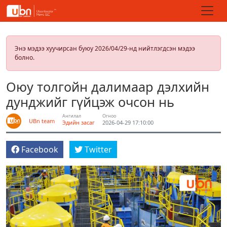
Энэ мэдээ хуучирсан буюу 2026/04/29-нд нийтлэгдсэн мэдээ
болно.
Оюу толгойн далимаар дэлхийн
дунджийг гүйцэж очсон нь
Ангилал
Огноо
UBn team
Эдийн засаг
2026-04-29 17:10:00
Facebook
Twitter