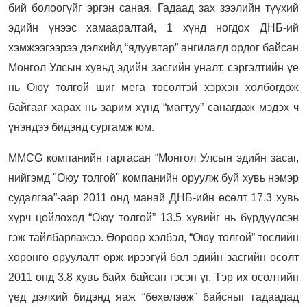
бий болоогүйг эргэн саная. Гадаад зах зээлийн түүхий
эдийн үнээс хамааралтай, 1 хүнд ногдох ДНБ-ий
хэмжээгээрээ дэлхийд “ядуувтар” ангилалд ордог байсан
Монгол Улсын хувьд эдийн засгийн уналт, сэргэлтийн үе
нь Оюу толгой шиг мега төсөлтэй хэрхэн холбогдож
байгааг харах нь зарим хүнд “магтуу” санагдаж мэдэх ч
үнэндээ бидэнд сургамж юм.
MMCG компанийн гаргасан “Монгол Улсын эдийн засаг,
нийгэмд "Оюу толгой" компанийн оруулж буй хувь нэмэр
судалгаа”-аар 2011 онд манай ДНБ-ийн өсөлт 17.3 хувь
хүрч цойлоход “Оюу толгой” 13.5 хувийг нь бүрдүүлсэн
гэж тайлбарлажээ. Өөрөөр хэлбэл, “Оюу толгой” төслийн
хөрөнгө оруулалт орж ирээгүй бол эдийн засгийн өсөлт
2011 онд 3.8 хувь байх байсан гэсэн үг. Тэр их өсөлтийн
үед дэлхий бидэнд яаж “бөхөлзөж” байсныг гадаадад