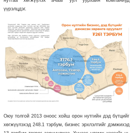
нутгаа хөгжүүлэх ачааг уул уурхайн компаниуд
үүрэлцдэг.
Оюу толгой 2013 оноос хойш орон нутгийн дэд бүтцийг
хөгжүүлэхэд 248.1 тэрбум, бизнес эрхлэлтийг дэмжихэд