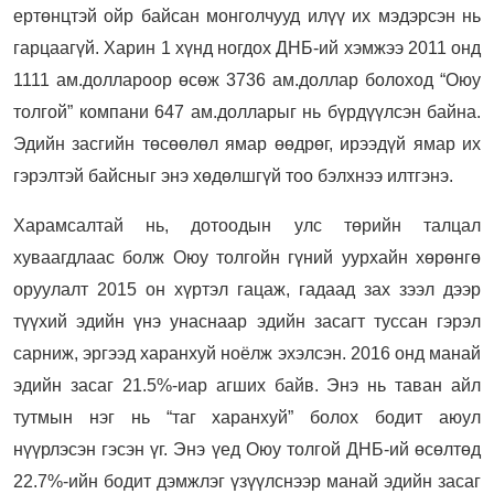
ертөнцтэй ойр байсан монголчууд илүү их мэдэрсэн нь
гарцаагүй. Харин 1 хүнд ногдох ДНБ-ий хэмжээ 2011 онд
1111 ам.доллароор өсөж 3736 ам.доллар болоход “Оюу
толгой” компани 647 ам.долларыг нь бүрдүүлсэн байна.
Эдийн засгийн төсөөлөл ямар өөдрөг, ирээдүй ямар их
гэрэлтэй байсныг энэ хөдөлшгүй тоо бэлхнээ илтгэнэ.
Харамсалтай нь, дотоодын улс төрийн талцал
хуваагдлаас болж Оюу толгойн гүний уурхайн хөрөнгө
оруулалт 2015 он хүртэл гацаж, гадаад зах зээл дээр
түүхий эдийн үнэ унаснаар эдийн засагт туссан гэрэл
сарниж, эргээд харанхуй ноёлж эхэлсэн. 2016 онд манай
эдийн засаг 21.5%-иар агших байв. Энэ нь таван айл
тутмын нэг нь “таг харанхуй” болох бодит аюул
нүүрлэсэн гэсэн үг. Энэ үед Оюу толгой ДНБ-ий өсөлтөд
22.7%-ийн бодит дэмжлэг үзүүлснээр манай эдийн засаг