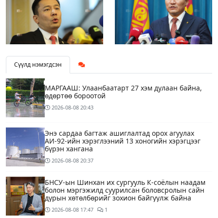
Сүүлд нэмэгдсэн
МАРГААШ: Улаанбаатарт 27 хэм дулаан байна,
өдөртөө бороотой
2026-08-08
20:43
Энэ сардаа багтаж ашиглалтад орох агуулах
АИ-92-ийн хэрэглээний 13 хоногийн хэрэгцээг
бүрэн хангана
2026-08-08
20:37
БНСУ-ын Шинхан их сургууль К-соёлын наадам
болон мэргэжилд суурилсан боловсролын сайн
дурын хөтөлбөрийг зохион байгуулж байна
2026-08-08
17:47
1