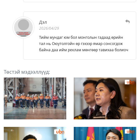
Дэл
2026/04/29
Тийм мундаг юм бол монголын гадаад өрийн
тал нь Оюутолгойн өр гэхээр ямар сонсогдож
байна даа ийм реклам мөнгөөр тавихаа болиоч
Төстэй мэдээллүүд: