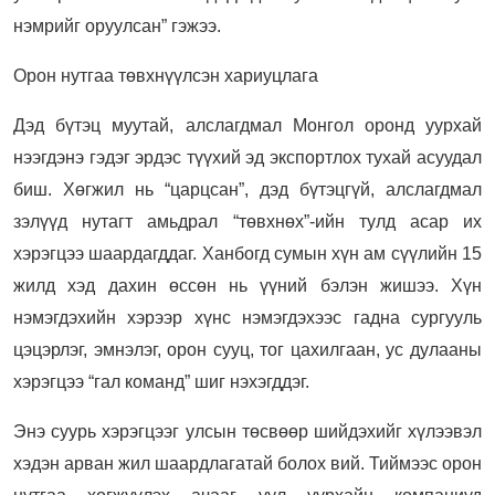
нэмрийг оруулсан” гэжээ.
Орон нутгаа төвхнүүлсэн хариуцлага
Дэд бүтэц муутай, алслагдмал Монгол оронд уурхай
нээгдэнэ гэдэг эрдэс түүхий эд экспортлох тухай асуудал
биш. Хөгжил нь “царцсан”, дэд бүтэцгүй, алслагдмал
зэлүүд нутагт амьдрал “төвхнөх”-ийн тулд асар их
хэрэгцээ шаардагддаг. Ханбогд сумын хүн ам сүүлийн 15
жилд хэд дахин өссөн нь үүний бэлэн жишээ. Хүн
нэмэгдэхийн хэрээр хүнс нэмэгдэхээс гадна сургууль
цэцэрлэг, эмнэлэг, орон сууц, тог цахилгаан, ус дулааны
хэрэгцээ “гал команд” шиг нэхэгддэг.
Энэ суурь хэрэгцээг улсын төсвөөр шийдэхийг хүлээвэл
хэдэн арван жил шаардлагатай болох вий. Тиймээс орон