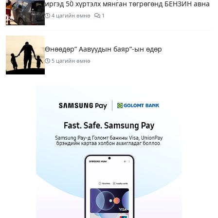
иргэд 50 хүртэлх мянган төгрөгөнд БЕНЗИН авна
4 цагийн өмнө
1
Өнөөдөр” Аавуудын баяр”-ын өдөр
5 цагийн өмнө
Улаанбаатарт 31 хэм дулаан байна
7 цагийн өмнө
МАРГААШ: Улаанбаатарт 31 хэм дулаан байна
16 цагийн өмнө
Шатахуун дамлан борлуулсан хоёр зөрчлийг
илрүүлэн шалгаж байна
18 цагийн өмнө
3