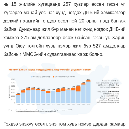
нь 15 жилийн хугацаанд 257 хувиар өссөн гэсэн үг.
Үүгээрээ манай улс нэг хүнд ногдох ДНБ-ий хэмжээгээр
дэлхийн хамгийн өндөр өсөлттэй 20 орны нэгд багтаж
байна. Дунджаар жил бүр манай нэг хүнд ногдох ДНБ-ий
хэмжээ 275 ам.долларooр өсөж байсан гэсэн үг. Харин
үүнд Оюу толгойн хувь нэмэр жил бүр 527 ам.доллар
байсныг MMCG-ийн судалгаанаас харж болно.
Гэхдээ энэхүү өсөлт, энэ том хувь нэмэр дардан замаар