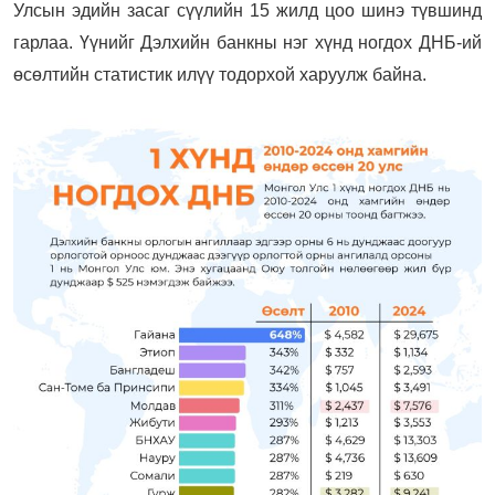
Улсын эдийн засаг сүүлийн 15 жилд цоо шинэ түвшинд
гарлаа. Үүнийг Дэлхийн банкны нэг хүнд ногдох ДНБ-ий
өсөлтийн статистик илүү тодорхой харуулж байна.