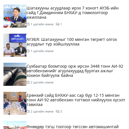
Шатахууны асуудлаар ирэх 7 хоногт АҮЭБ-ийн
сайд Г.Дамдинням БНХАУ-д томилолтоор
ажиллана
1 цагийн өмнө
1
АҮЭБЯ: Шатахууныг 100 мянган төгрөгт олгох
асуудлыг түр хойшлууллаа
1 цагийн өмнө
Сүхбаатар боомтоор орж ирсэн 3448 тонн АИ-92
автобензинийг агуулахуудад буулгах ажлыг
зохион байгуулж байна
2 цагийн өмнө
Ерөнхий сайд БНХАУ-аас сар бүр 12-15 мянган
тонн АИ-92 автобензин тогтмол нийлүүлэх хүсэлт
тавилаа
2 цагийн өмнө
3
Өнөөдөр тэгш тоогоор төгссөн автомашинтай