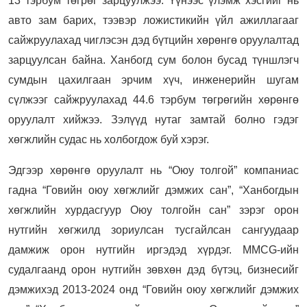
13 тэрбум төгрөг зарцуулжээ. Үүнээс үлэмж хэсгийг нь
авто зам барих, тээвэр ложистикийн үйл ажиллагааг
сайжруулахад чиглэсэн дэд бүтцийн хөрөнгө оруулалтад
зарцуулсан байна. Ханбогд сум болон бусад түншлэгч
сумдын цахилгаан эрчим хүч, инженерийн шугам
сүлжээг сайжруулахад 44.6 тэрбум төгрөгийн хөрөнгө
оруулалт хийжээ. Зэлүүд нутаг замтай болно гэдэг
хөгжлийн судас нь холбогдож буй хэрэг.
Эдгээр хөрөнгө оруулалт нь “Оюу толгой” компаниас
гадна “Говийн оюу хөгжлийг дэмжих сан”, “Ханбогдын
хөгжлийн хурдасгуур Оюу толгойн сан” зэрэг орон
нутгийн хөгжилд зориулсан тусгайлсан сангуудаар
дамжиж орон нутгийн иргэдэд хүрдэг. MMCG-ийн
судалгаанд орон нутгийн зөвхөн дэд бүтэц, бизнесийг
дэмжихэд 2013-2024 онд “Говийн оюу хөгжлийг дэмжих