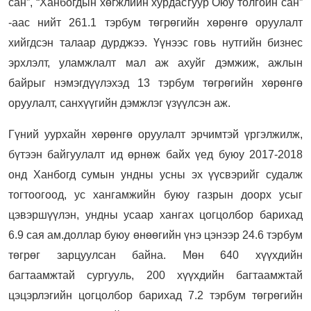
сан”, “Ханбогдын хөгжлийн хурдасгуур Оюу толгойн сан”
-аас нийт 261.1 тэрбум төгрөгийн хөрөнгө оруулалт
хийгдсэн талаар дурджээ. Үүнээс говь нутгийн бизнес
эрхлэлт, уламжлалт мал аж ахуйг дэмжиж, ажлын
байрыг нэмэгдүүлэхэд 13 тэрбум төгрөгийн хөрөнгө
оруулалт, санхүүгийн дэмжлэг үзүүлсэн аж.
Гүний уурхайн хөрөнгө оруулалт эрчимтэй үргэлжилж,
бүтээн байгуулалт ид өрнөж байх үед буюу 2017-2018
онд Ханбогд сумын ундны усны эх үүсвэрийг судалж
тогтоогоод, ус хангамжийн буюу газрын доорх усыг
цэвэршүүлэн, ундны усаар хангах цогцолбор барихад
6.9 сая ам.доллар буюу өнөөгийн үнэ цэнээр 24.6 тэрбум
төгрөг зарцуулсан байна. Мөн 640 хүүхдийн
багтаамжтай сургууль, 200 хүүхдийн багтаамжтай
цэцэрлэгийн цогцолбор барихад 7.2 тэрбум төгрөгийн