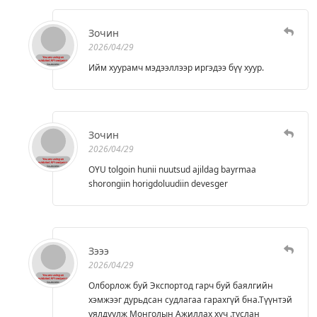
Зочин
2026/04/29
Ийм хуурамч мэдээллээр иргэдээ бүү хуур.
Зочин
2026/04/29
OYU tolgoin hunii nuutsud ajildag bayrmaa
shorongiin horigdoluudiin devesger
Зэээ
2026/04/29
Олборлож буй Экспортод гарч буй баялгийн
хэмжээг дурьдсан судлагаа гарахгүй бна.Түүнтэй
уялдуулж Монголын Ажиллах хүч .туслан