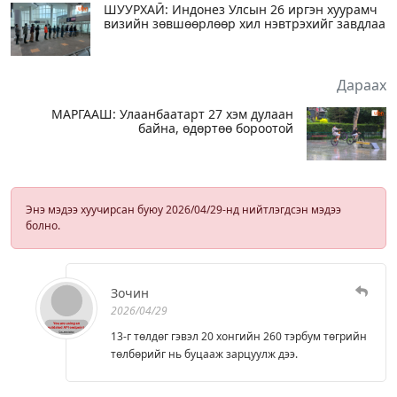
ШУУРХАЙ: Индонез Улсын 26 иргэн хуурамч
визийн зөвшөөрлөөр хил нэвтрэхийг завдлаа
Дараах
МАРГААШ: Улаанбаатарт 27 хэм дулаан
байна, өдөртөө бороотой
Энэ мэдээ хуучирсан буюу 2026/04/29-нд нийтлэгдсэн мэдээ
болно.
Зочин
2026/04/29
13-г төлдөг гэвэл 20 хонгийн 260 тэрбум төгрийн
төлбөрийг нь буцааж зарцуулж дээ.