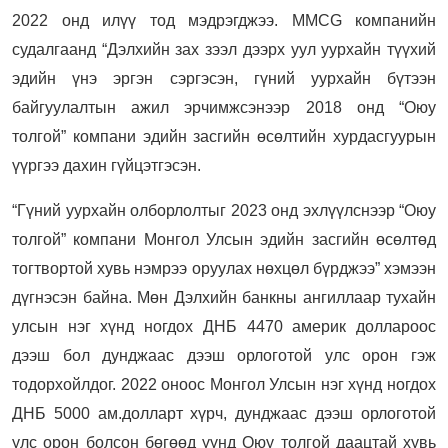
2022 онд илүү тод мэдрэгджээ. MMCG компанийн
судалгаанд “Дэлхийн зах зээл дээрх уул уурхайн түүхий
эдийн үнэ эргэн сэргэсэн, гүний уурхайн бүтээн
байгуулалтын ажил эрчимжсэнээр 2018 онд “Оюу
толгой” компани эдийн засгийн өсөлтийн хурдасгуурын
үүргээ дахин гүйцэтгэсэн.
“Гүний уурхайн олборлолтыг 2023 онд эхлүүлснээр “Оюу
толгой” компани Монгол Улсын эдийн засгийн өсөлтөд
тогтвортой хувь нэмрээ оруулах нөхцөл бүрджээ” хэмээн
дүгнэсэн байна. Мөн Дэлхийн банкны ангиллаар тухайн
улсын нэг хүнд ногдох ДНБ 4470 америк доллароос
дээш бол дунджаас дээш орлоготой улс орон гэж
тодорхойлдог. 2022 оноос Монгол Улсын нэг хүнд ногдох
ДНБ 5000 ам.долларт хүрч, дунджаас дээш орлоготой
улс орон болсон бөгөөд үүнд Оюу толгой даацтай хувь