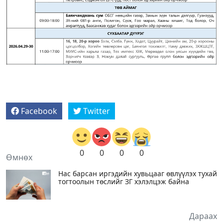
Facebook
Twitter
0
0
0
0
Өмнөх
Нас барсан иргэдийн хувьцааг өвлүүлэх тухай
тогтоолын төслийг ЗГ хэлэлцэж байна
Дараах