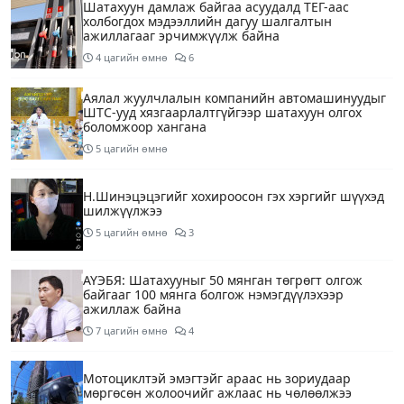
Шатахуун дамлаж байгаа асуудалд ТЕГ-аас
холбогдох мэдээллийн дагуу шалгалтын
ажиллагааг эрчимжүүлж байна
4 цагийн өмнө
6
Аялал жуулчлалын компанийн автомашинуудыг
ШТС-ууд хязгаарлалтгүйгээр шатахуун олгох
боломжоор хангана
5 цагийн өмнө
Н.Шинэцэцэгийг хохироосон гэх хэргийг шүүхэд
шилжүүлжээ
5 цагийн өмнө
3
АҮЭБЯ: Шатахууныг 50 мянган төгрөгт олгож
байгааг 100 мянга болгож нэмэгдүүлэхээр
ажиллаж байна
7 цагийн өмнө
4
Мотоциклтэй эмэгтэйг араас нь зориудаар
мөргөсөн жолоочийг ажлаас нь чөлөөлжээ