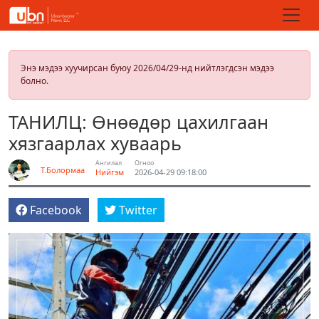
Энэ мэдээ хуучирсан буюу 2026/04/29-нд нийтлэгдсэн мэдээ
болно.
ТАНИЛЦ: Өнөөдөр цахилгаан
хязгаарлах хуваарь
Ангилал
Огноо
Т.Болормаа
Нийгэм
2026-04-29 09:18:00
Facebook
Twitter