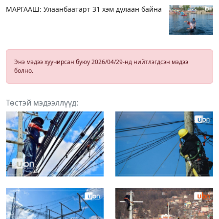
МАРГААШ: Улаанбаатарт 31 хэм дулаан байна
Энэ мэдээ хуучирсан буюу 2026/04/29-нд нийтлэгдсэн мэдээ
болно.
Төстэй мэдээллүүд: