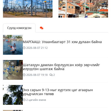
Сүүлд нэмэгдсэн
МАРГААШ: Улаанбаатарт 31 хэм дулаан байна
2026-08-07
21:12
Шатахуун дамлан борлуулсан хоёр зөрчлийг
илрүүлэн шалгаж байна
2026-08-07
19:18
2
Энэ сарын 9-13-ныг хүртэлх цаг агаарын
урьдчилсан төлөв
2 цагийн өмнө