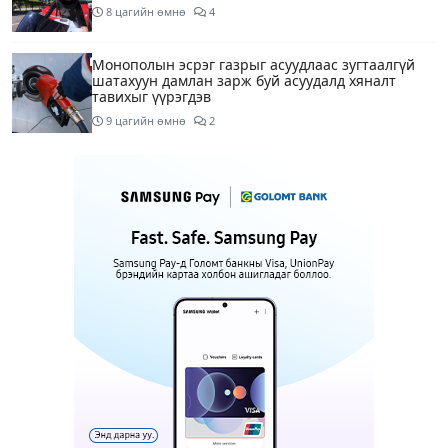
8 цагийн өмнө
4
Монополын эсрэг газрыг асуудлаас зугтаалгүй
шатахуун дамлан зарж буй асуудалд хяналт
тавихыг үүрэгдэв
9 цагийн өмнө
2
Тарвас ачих ажилд туслахаар гэрээсээ гарсан 10
настай охиныг 7 дахь өдрөө хайж байна
9 цагийн өмнө
2
АҮЭБЯ: Тэгш, сондгойг мөрдөөгүй 7 ШТС-д
торгууль ногдуулах, тусгай зөвшөөрлийг нь
цуцлах хүртэл арга хэмжээ авахыг сануулав
9 цагийн өмнө
4
Боловсролын сайд Л.Энх-Амгалан Pearson
компанийн удирдлагуудтай уулзаж, хамтын
ажиллагааг гүнзгийрүүлэх талаар ярилцжээ
9 цагийн өмнө