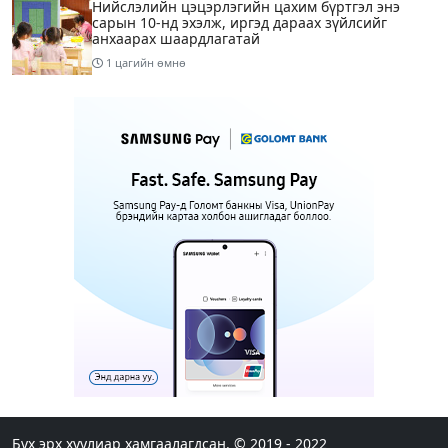
Нийслэлийн цэцэрлэгийн цахим бүртгэл энэ
сарын 10-нд эхэлж, иргэд дараах зүйлсийг
анхаарах шаардлагатай
1 цагийн өмнө
Улаанбаатарт 28 хэм дулаан
4 цагийн өмнө
1
Татварын өртэй шатахуун импортлогч ААН-
үүдийн дансыг битүүмжлэхгүй
13 цагийн өмнө
Маргааш Улаанбаатарт 28 хэм дулаан, багавтар
үүлтэй
15 цагийн өмнө
Шатахууны хомсдолтой холбогдуулан онцын
шаардлагагүй бол Монгол Улсад аялахгүй байхыг
АНУ-ын ЭСЯ-наас зөвлөжээ
Бүх эрх хуулиар хамгаалагдсан. © 2019 - 2022