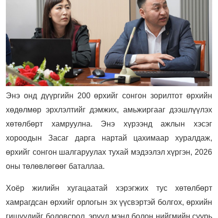
Энэ онд дүүргийн 200 өрхийг сонгон зорилтот өрхийн
хөдөлмөр эрхлэлтийг дэмжих, амьжиргааг дээшлүүлэх
хөтөлбөрт хамруулна. Энэ хүрээнд ажлын хэсэг
хороодын Засаг дарга нартай цахимаар хуралдаж,
өрхийг сонгон шалгаруулах тухай мэдээлэл хүргэн, 2026
оны төлөвлөгөөг баталлаа.
Хоёр жилийн хугацаатай хэрэгжих тус хөтөлбөрт
хамрагдсан өрхийг орлогын эх үүсвэртэй болгох, өрхийн
гишүүдийг боловсрол, эрүүл мэнд болон нийгмийн суурь