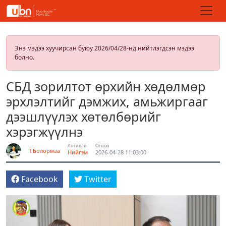
Энэ мэдээ хуучирсан буюу 2026/04/28-нд нийтлэгдсэн мэдээ
болно.
СБД зорилтот өрхийн хөдөлмөр
эрхлэлтийг дэмжих, амьжиргааг
дээшлүүлэх хөтөлбөрийг
хэрэгжүүлнэ
Ангилал
Огноо
Т.Болормаа
Нийгэм
2026-04-28 11:03:00
Facebook
Twitter