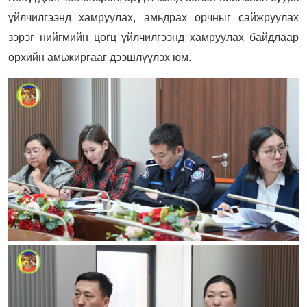
үйлчилгээнд хамруулах, амьдрах орчныг сайжруулах
зэрэг нийгмийн цогц үйлчилгээнд хамруулах байдлаар
өрхийн амьжиргааг дээшлүүлэх юм.