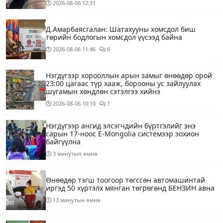
2026-08-06
12:31
Д.Амарбаясгалан: Шатахууны хомсдол биш
төрийн бодлогын хомсдол үүсээд байна
2026-08-06
11:46
6
Нэгдүгээр хорооллын арын замыг өнөөдөр орой
23:00 цагаас түр хааж, борооны ус зайлуулах
шугамын хөндлөн сэтэлгээ хийнэ
2026-08-06
10:10
1
Нэгдүгээр ангид элсэгчдийн бүртгэлийг энэ
сарын 17-ноос E-Mongolia системээр зохион
байгуулна
3 минутын өмнө
Өнөөдөр тэгш тоогоор төгссөн автомашинтай
иргэд 50 хүртэлх мянган төгрөгөнд БЕНЗИН авна
13 минутын өмнө