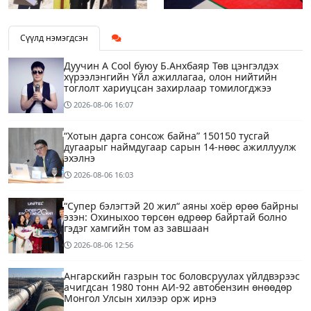
Сүүлд нэмэгдсэн
Дуучин A Cool буюу Б.Анхбаяр Төв цэнгэлдэх
хүрээлэнгийн Үйл ажиллагаа, олон нийтийн
тоглолт хариуцсан захирлаар томилогджээ
2026-08-06
16:07
“Хотын дарга сонсож байна” 150150 тусгай
дугаарыг наймдугаар сарын 14-нөөс ажиллуулж
эхэлнэ
2026-08-06
16:03
“Супер бэлэгтэй 20 жил“ аяны хоёр өрөө байрны
эзэн: Охиныхоо төрсөн өдрөөр байртай болно
гэдэг хамгийн том аз завшаан
2026-08-06
12:56
Ангарскийн газрын тос боловсруулах үйлдвэрээс
ачигдсан 1980 тонн АИ-92 автобензин өнөөдөр
Монгол Улсын хилээр орж ирнэ