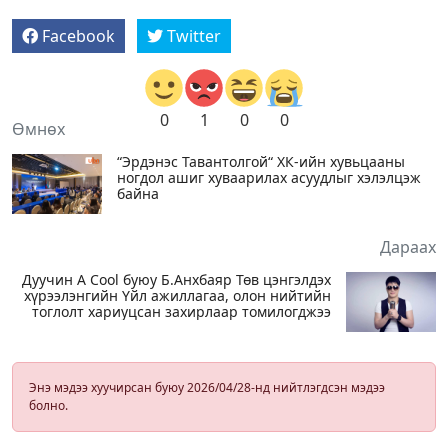
Facebook
Twitter
0
1
0
0
Өмнөх
“Эрдэнэс Тавантолгой“ ХК-ийн хувьцааны
ногдол ашиг хуваарилах асуудлыг хэлэлцэж
байна
Дараах
Дуучин A Cool буюу Б.Анхбаяр Төв цэнгэлдэх
хүрээлэнгийн Үйл ажиллагаа, олон нийтийн
тоглолт хариуцсан захирлаар томилогджээ
Энэ мэдээ хуучирсан буюу 2026/04/28-нд нийтлэгдсэн мэдээ
болно.