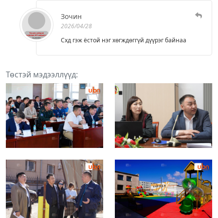
Зочин
2026/04/28
Схд гэж ёстой нэг хөгждөггүй дүүрэг байнаа
Төстэй мэдээллүүд: