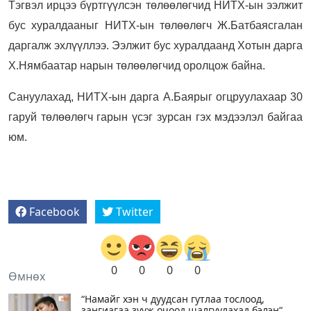
Тэгвэл ирцээ бүртгүүлсэн төлөөлөгчид НИТХ-ын ээлжит
бус хуралдааныг НИТХ-ын төлөөлөгч Ж.Батбаясгалан
даргалж эхлүүллээ. Ээлжит бус хуралдаанд Хотын дарга
Х.Нямбаатар нарын төлөөлөгчид оролцож байна.
Сануулахад, НИТХ-ын дарга А.Баярыг огцруулахаар 30
гаруй төлөөлөгч гарын үсэг зурсан гэх мэдээлэл байгаа
юм.
Facebook
Twitter
0
0
0
0
Өмнөх
“Намайг хэн ч дуудсан гутлаа тослоод,
зангиагаа зүүж очоод шалгуулахад бэлэн“