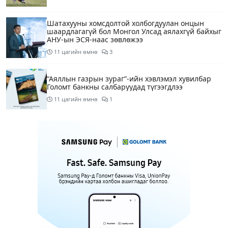
Шатахууны хомсдолтой холбогдуулан онцын
шаардлагагүй бол Монгол Улсад аялахгүй байхыг
АНУ-ын ЭСЯ-наас зөвлөжээ
11 цагийн өмнө
3
“Аяллын газрын зураг”-ийн хэвлэмэл хувилбар
Голомт банкны салбаруудад түгээгдлээ
11 цагийн өмнө
1
Нөөцийн махны бүрдүүлэлтэд Нийслэлийн Засаг
дарга Б.Пүрэвдагвыг өөрийн биеэр онцгойлон
анхаарахыг үүрэг болголоо
12 цагийн өмнө
Бүх шатанд хэмнэлтийн горимд шилжиж, найр
наадам, зөвлөгөөн, гадаад томилолтыг
хориглолоо
12 цагийн өмнө
1