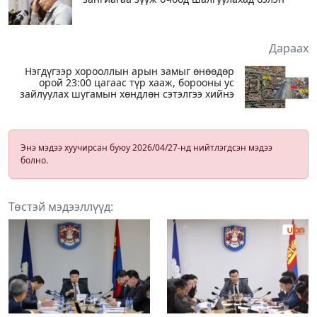
Дараах
Нэгдүгээр хорооллын арын замыг өнөөдөр
орой 23:00 цагаас түр хааж, борооны ус
зайлуулах шугамын хөндлөн сэтэлгээ хийнэ
Энэ мэдээ хуучирсан буюу 2026/04/27-нд нийтлэгдсэн мэдээ
болно.
Төстэй мэдээллүүд: