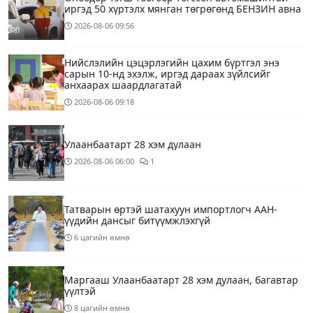
иргэд 50 хүртэлх мянган төгрөгөнд БЕНЗИН авна
2026-08-06
09:56
Нийслэлийн цэцэрлэгийн цахим бүртгэл энэ
сарын 10-нд эхэлж, иргэд дараах зүйлсийг
анхаарах шаардлагатай
2026-08-06
09:18
Улаанбаатарт 28 хэм дулаан
2026-08-06
06:00
1
Татварын өртэй шатахуун импортлогч ААН-
үүдийн дансыг битүүмжлэхгүй
6 цагийн өмнө
Маргааш Улаанбаатарт 28 хэм дулаан, багавтар
үүлтэй
8 цагийн өмнө