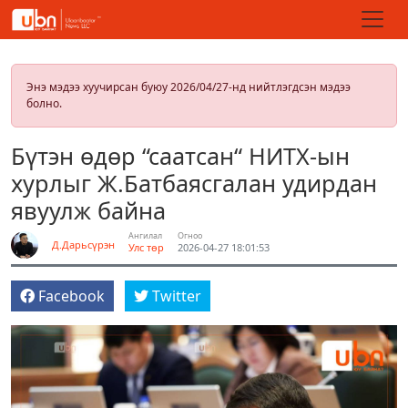
Энэ мэдээ хуучирсан буюу 2026/04/27-нд нийтлэгдсэн мэдээ
болно.
Бүтэн өдөр “саатсан“ НИТХ-ын
хурлыг Ж.Батбаясгалан удирдан
явуулж байна
Ангилал
Огноо
Д.Дарьсүрэн
Улс төр
2026-04-27 18:01:53
Facebook
Twitter