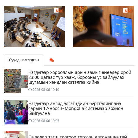
Сүүлд нэмэгдсэн
Нэгдүгээр хорооллын арын замыг өнөөдөр орой
23:00 цагаас түр хааж, борооны ус зайлуулах
шугамын хөндлөн сэтэлгээ хийнэ
2026-08-06
10:10
Нэгдүгээр ангид элсэгчдийн бүртгэлийг энэ
сарын 17-ноос E-Mongolia системээр зохион
байгуулна
2026-08-06
10:05
Өнөөдөр тэгш тоогоор төгссөн автомашинтай