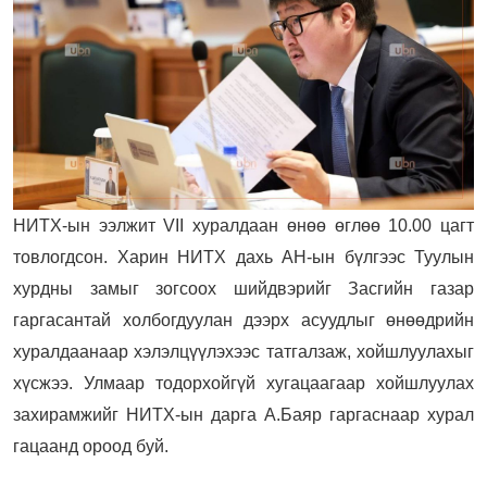
НИТХ-ын ээлжит VII хуралдаан өнөө өглөө 10.00 цагт
товлогдсон. Харин НИТХ дахь АН-ын бүлгээс Туулын
хурдны замыг зогсоох шийдвэрийг Засгийн газар
гаргасантай холбогдуулан дээрх асуудлыг өнөөдрийн
хуралдаанаар хэлэлцүүлэхээс татгалзаж, хойшлуулахыг
хүсжээ. Улмаар тодорхойгүй хугацаагаар хойшлуулах
захирамжийг НИТХ-ын дарга А.Баяр гаргаснаар хурал
гацаанд ороод буй.