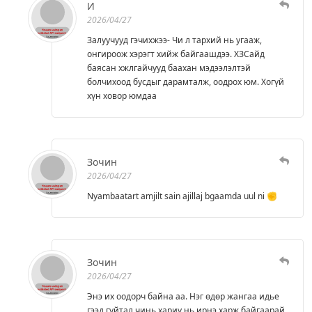
И
2026/04/27
Залуучууд гэчихжээ- Чи л тархий нь угааж,
онгироож хэрэгт хийж байгаашдээ. ХЗСайд
баясан хжлгайчууд баахан мэдээлэлтэй
болчихоод бусдыг дарамталж, оодрох юм. Хогүй
хүн ховор юмдаа
Зочин
2026/04/27
Nyambaatart amjilt sain ajillaj bgaamda uul ni ✊️
Зочин
2026/04/27
Энэ их оодорч байна аа. Нэг өдөр жангаа идье
гээд гуйтал чинь хариу нь ирнэ харж байгаарай.