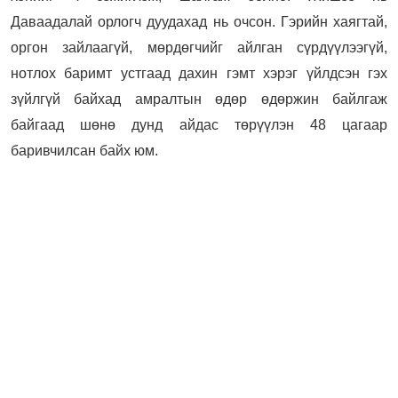
Даваадалай орлогч дуудахад нь очсон. Гэрийн хаягтай,
оргон зайлаагүй, мөрдөгчийг айлган сүрдүүлээгүй,
нотлох баримт устгаад дахин гэмт хэрэг үйлдсэн гэх
зүйлгүй байхад амралтын өдөр өдөржин байлгаж
байгаад шөнө дунд айдас төрүүлэн 48 цагаар
баривчилсан байх юм.