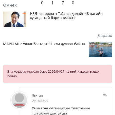
0
1
7
0
Өмнөх
НЗД-ын орлогч Т.Даваадалайг 48 цагийн
хугацаатай баривчилжээ
Дараах
МАРГААШ: Улаанбаатарт 31 хэм дулаан байна
Энэ мэдээ хуучирсан буюу 2026/04/27-нд нийтлэгдсэн мэдээ
болно.
Зочин
2026/04/27
Ха ха өлөн хулгайчуудын бүлэглэлийн
толгойлогч удахгүй дээ