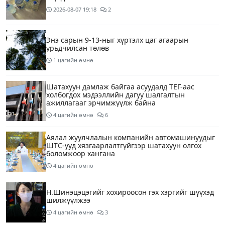
2026-08-07
19:18
2
Энэ сарын 9-13-ныг хүртэлх цаг агаарын
урьдчилсан төлөв
1 цагийн өмнө
Шатахуун дамлаж байгаа асуудалд ТЕГ-аас
холбогдох мэдээллийн дагуу шалгалтын
ажиллагааг эрчимжүүлж байна
4 цагийн өмнө
6
Аялал жуулчлалын компанийн автомашинуудыг
ШТС-ууд хязгаарлалтгүйгээр шатахуун олгох
боломжоор хангана
4 цагийн өмнө
Н.Шинэцэцэгийг хохироосон гэх хэргийг шүүхэд
шилжүүлжээ
4 цагийн өмнө
3