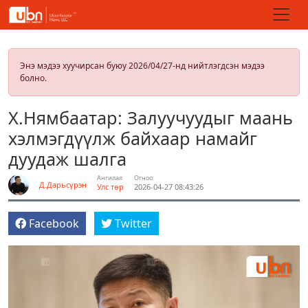
Энэ мэдээ хуучирсан буюу 2026/04/27-нд нийтлэгдсэн мэдээ
болно.
Х.Нямбаатар: Залуучуудыг маань
хэлмэгдүүлж байхаар намайг
дуудаж шалга
Ангилал
Огноо
Д.Дарьсүрэн
Улс төр
2026-04-27 08:43:26
Facebook
Twitter