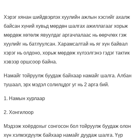
Хэрэг хянан шийдвэрлэх хуулийн ажлын хэсгийг ахалж
байсан хүний хувьд мөрдөн шалгах ажиллагааг хорьж
мөрдөж хөтөлж явуулдаг аргачлалаас нь өөрчлөх гэж
хуулийг нь батлуулсан. Харамсалтай нь яг хүн байвал
хэрэг нь олдоно, хорьж мөрдөж хүлээлгэнэ гэдэг тактик
хэвээр оршсоор байна.
Намайг тойруулж буудаж байхаар намайг шалга. Албан
тушаал, эрх мэдэл солилцдог уг нь 2 арга бий.
1. Намын хурлаар
2. Хонгилоор
Мэдээж хоёрдохыг сонгосон бол тойруулж буудаж олон
хүн хэлмэгдүүлж байхаар намайг дуудаж шалга. Үүр