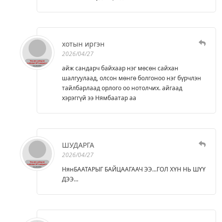
хотын иргэн
2026/04/27
айж сандарч байхаар нэг мөсөн сайхан
шалгуулаад, олсон мөнгө болгоноо нэг бүрчлэн
тайлбарлаад орлого оо нотолчих. айгаад
хэрэггүй ээ Нямбаатар аа
ШУДАРГА
2026/04/27
НянБААТАРЫГ БАЙЦААГААЧ ЭЭ...ГОЛ ХҮН НЬ ШҮҮ
ДЭЭ...