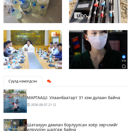
Сүүлд нэмэгдсэн
МАРГААШ: Улаанбаатарт 31 хэм дулаан байна
2026-08-07
21:12
Шатахуун дамлан борлуулсан хоёр зөрчлийг
илрүүлэн шалгаж байна