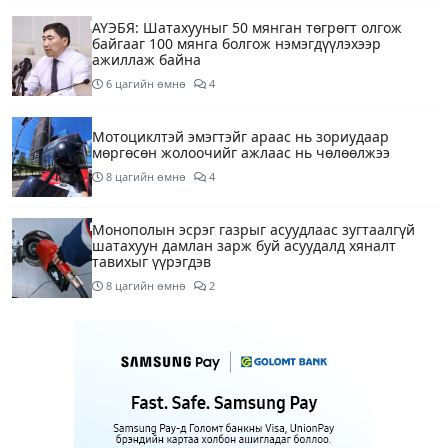
АҮЭБЯ: Шатахууныг 50 мянган төгрөгт олгож
байгааг 100 мянга болгож нэмэгдүүлэхээр
ажиллаж байна
6 цагийн өмнө
4
Мотоциклтэй эмэгтэйг араас нь зориудаар
мөргөсөн жолоочийг ажлаас нь чөлөөлжээ
8 цагийн өмнө
4
Монополын эсрэг газрыг асуудлаас зугтаалгүй
шатахуун дамлан зарж буй асуудалд хяналт
тавихыг үүрэгдэв
8 цагийн өмнө
2
Тарвас ачих ажилд туслахаар гэрээсээ гарсан 10
настай охиныг 7 дахь өдрөө хайж байна
9 цагийн өмнө
2
АҮЭБЯ: Тэгш, сондгойг мөрдөөгүй 7 ШТС-д
торгууль ногдуулах, тусгай зөвшөөрлийг нь