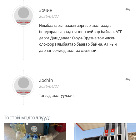
Зочин
2026/04/27
Нямбаатарыг захын хэргээр шалгахад л
бордюраас аваад өчнөөн луйвар байгаа. АТГ
дарга Дашдавааг Оюун-Эрдэнэ томилсон
олохоор Нямбаатар баавар байна. АТГ-ын
даргыг солиод шалгах хэрэгтэй.
Zochin
2026/04/27
Тэгээд шалгуулаач.
Төстэй мэдээллүүд: