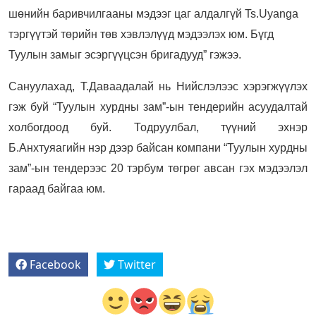
шөнийн баривчилгааны мэдээг цаг алдалгүй Ts.Uyanga
тэргүүтэй төрийн төв хэвлэлүүд мэдээлэх юм. Бүгд
Туулын замыг эсэргүүцсэн бригадууд” гэжээ.
Сануулахад, Т.Даваадалай нь Нийслэлээс хэрэгжүүлэх
гэж буй “Туулын хурдны зам”-ын тендерийн асуудалтай
холбогдоод буй. Тодруулбал, түүний эхнэр
Б.Анхтуяагийн нэр дээр байсан компани “Туулын хурдны
зам”-ын тендерээс 20 тэрбум төгрөг авсан гэх мэдээлэл
гараад байгаа юм.
Facebook
Twitter