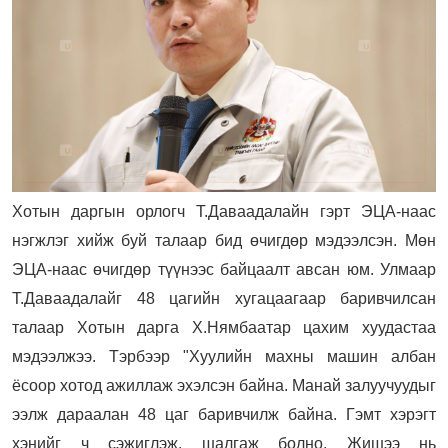
Хотын даргын орлогч Т.Даваадалайн гэрт ЭЦА-наас
нэгжлэг хийж буй талаар бид өчигдөр мэдээлсэн. Мөн
ЭЦА-наас өчигдөр түүнээс байцаалт авсан юм. Улмаар
Т.Даваадалайг 48 цагийн хугацаагаар баривчилсан
талаар Хотын дарга Х.Нямбаатар цахим хуудастаа
мэдээлжээ. Тэрбээр "Хуулийн махны машин албан
ёсоор хотод ажиллаж эхэлсэн байна. Манай залуучуудыг
ээлж дараалан 48 цаг баривчилж байна. Гэмт хэрэгт
хэнийг ч сэжиглэж, шалгаж болно. Жишээ нь