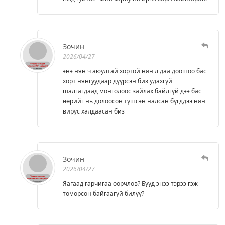
Зочин
2026/04/27
энэ нян ч аюултай хортой нян л даа доошоо бас
хорт нянгуудаар дүүрсэн биз удахгүй
шалгагдаад монголоос зайлах байлгүй дээ бас
өөрийг нь долоосон түшсэн налсан бүгддээ нян
вирус халдаасан биз
Зочин
2026/04/27
Яагаад гарчигаа өөрчлөв? Бууд энээ тэрээ гэж
томорсон байгаагүй билүү?