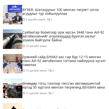
АҮЭБЯ: Шатахууныг 100 мянган төгрөгт олгох
асуудлыг түр хойшлууллаа
9 цагийн өмнө
1
Сүхбаатар боомтоор орж ирсэн 3448 тонн АИ-92
автобензинийг агуулахуудад буулгах ажлыг
зохион байгуулж байна
10 цагийн өмнө
Ерөнхий сайд БНХАУ-аас сар бүр 12-15 мянган
тонн АИ-92 автобензин тогтмол нийлүүлэх хүсэлт
тавилаа
10 цагийн өмнө
4
Өнөөдөр тэгш тоогоор төгссөн автомашинтай
иргэд 50 хүртэлх мянган төгрөгөнд БЕНЗИН авна
11 цагийн өмнө
1