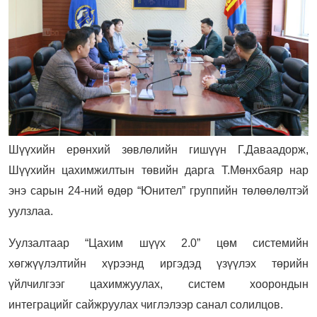
Шүүхийн ерөнхий зөвлөлийн гишүүн Г.Даваадорж,
Шүүхийн цахимжилтын төвийн дарга Т.Мөнхбаяр нар
энэ сарын 24-ний өдөр “Юнител” группийн төлөөлөлтэй
уулзлаа.
Уулзалтаар “Цахим шүүх 2.0” цөм системийн
хөгжүүлэлтийн хүрээнд иргэдэд үзүүлэх төрийн
үйлчилгээг цахимжуулах, систем хоорондын
интеграцийг сайжруулах чиглэлээр санал солилцов.