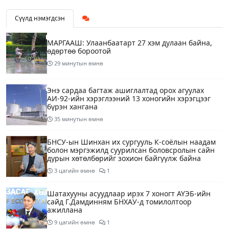
Сүүлд нэмэгдсэн
МАРГААШ: Улаанбаатарт 27 хэм дулаан байна,
өдөртөө бороотой
29 минутын өмнө
Энэ сардаа багтаж ашиглалтад орох агуулах
АИ-92-ийн хэрэглээний 13 хоногийн хэрэгцээг
бүрэн хангана
35 минутын өмнө
БНСУ-ын Шинхан их сургууль К-соёлын наадам
болон мэргэжилд суурилсан боловсролын сайн
дурын хөтөлбөрийг зохион байгуулж байна
3 цагийн өмнө
1
Шатахууны асуудлаар ирэх 7 хоногт АҮЭБ-ийн
сайд Г.Дамдинням БНХАУ-д томилолтоор
ажиллана
9 цагийн өмнө
1