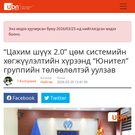
Энэ мэдээ хуучирсан буюу 2026/03/25-нд нийтлэгдсэн мэдээ
болно.
“Цахим шүүх 2.0” цөм системийн
хөгжүүлэлтийн хүрээнд “Юнител”
группийн төлөөлөлтэй уулзав
Ангилал
Огноо
Т.Болормаа
Нийгэм
2026-03-25 13:41:59
Facebook
Twitter