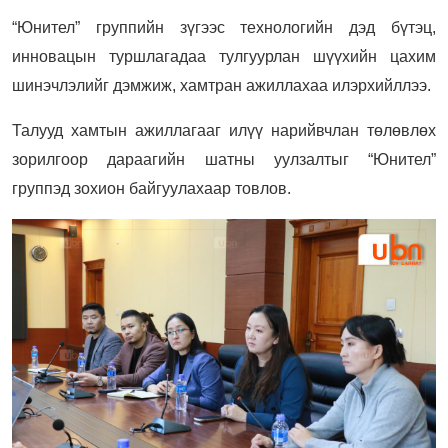
“Юнител” группийн зүгээс технологийн дэд бүтэц,
инновацын туршлагадаа тулгуурлан шүүхийн цахим
шинэчлэлийг дэмжиж, хамтран ажиллахаа илэрхийллээ.
Талууд хамтын ажиллагааг илүү нарийвчлан төлөвлөх
зорилгоор дараагийн шатны уулзалтыг “Юнител”
группэд зохион байгуулахаар товлов.