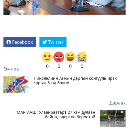
Facebook
Twitter
0
0
0
0
Өмнөх
Нийслэлийн АН-ын даргын сонгууль ирэх
сарын 5-нд болно
Дараах
МАРГААШ: Улаанбаатарт 27 хэм дулаан
байна, өдөртөө бороотой