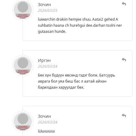
Зочин
2026/03/25
luiwarchin drakiin hemjee shuu. Aatai2 gehed A
suhbatin haana ch hurehgui dee.darhan tsolni ner
gutaasan hunde.
Иргэн
2026/03/24
Бөх хүн бүдүүн өвсөнд гэдэг болж. Батсуурь
аврага бол уяа биш бас л аатай айхан
барилдаан харуулдаг бөх.
Зочин
2026/03/24
Шшшшш