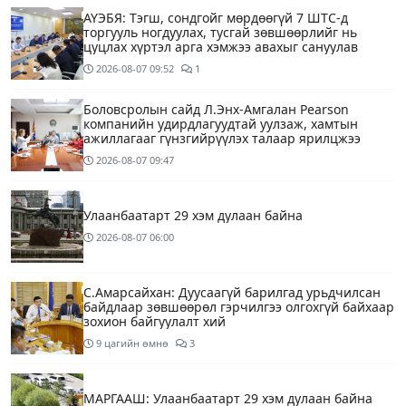
АҮЭБЯ: Тэгш, сондгойг мөрдөөгүй 7 ШТС-д
торгууль ногдуулах, тусгай зөвшөөрлийг нь
цуцлах хүртэл арга хэмжээ авахыг сануулав
2026-08-07
09:52
1
Боловсролын сайд Л.Энх-Амгалан Pearson
компанийн удирдлагуудтай уулзаж, хамтын
ажиллагааг гүнзгийрүүлэх талаар ярилцжээ
2026-08-07
09:47
Улаанбаатарт 29 хэм дулаан байна
2026-08-07
06:00
С.Амарсайхан: Дуусаагүй барилгад урьдчилсан
байдлаар зөвшөөрөл гэрчилгээ олгохгүй байхаар
зохион байгуулалт хий
9 цагийн өмнө
3
МАРГААШ: Улаанбаатарт 29 хэм дулаан байна