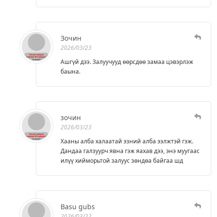
Зочин
2026/03/23
Ашгүй дээ. Залуучууд өөрсдөө замаа цэвэрлэж
баына.
зочин
2026/03/23
Хааны алба халаатай эзний алба ээлжтэй гэж.
Дандаа галзуурч явна гэж яахав дээ, энэ муугаас
илүү хийморьтой залуус зөндөа байгаа шд
Basu gubs
2026/03/22