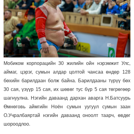
Мобиком корпорацийн 30 жилийн ойн нэрэмжит Улс,
аймаг, цэрэг, сумын алдар цолтой чансаа өндөр 128
бөхийн барилдаан болж байна. Барилдааны түрүү бөх
30 сая, үзүүр 15 сая, их шөвөг тус бүр 5 сая төгрөгөөр
шагнуулна. Нэгийн даваанд дархан аварга Н.Батсуурь
Өмнөговь аймгийн Ноён сумын уугуул сумын заан
О.Учралбаяртай нэгийн даваанд оноолт таарч, өвдөг
шороодлоо.