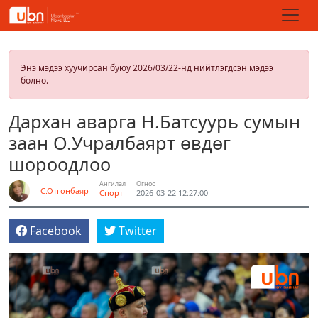
Энэ мэдээ хуучирсан буюу 2026/03/22-нд нийтлэгдсэн мэдээ
болно.
Дархан аварга Н.Батсуурь сумын
заан О.Учралбаярт өвдөг
шороодлоо
Ангилал
Огноо
С.Отгонбаяр
Спорт
2026-03-22 12:27:00
Facebook
Twitter