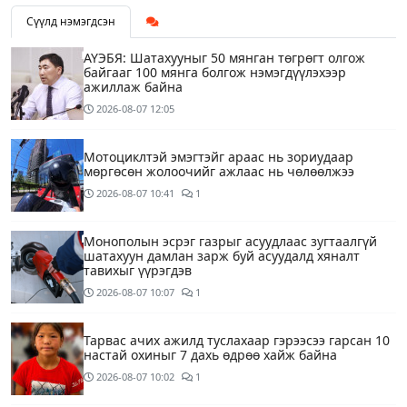
Сүүлд нэмэгдсэн
АҮЭБЯ: Шатахууныг 50 мянган төгрөгт олгож
байгааг 100 мянга болгож нэмэгдүүлэхээр
ажиллаж байна
2026-08-07
12:05
Мотоциклтэй эмэгтэйг араас нь зориудаар
мөргөсөн жолоочийг ажлаас нь чөлөөлжээ
2026-08-07
10:41
1
Монополын эсрэг газрыг асуудлаас зугтаалгүй
шатахуун дамлан зарж буй асуудалд хяналт
тавихыг үүрэгдэв
2026-08-07
10:07
1
Тарвас ачих ажилд туслахаар гэрээсээ гарсан 10
настай охиныг 7 дахь өдрөө хайж байна
2026-08-07
10:02
1