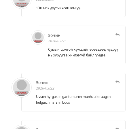
13н мэх дуусчихсан юм уу.
Зочин
2026/03/25
Сумын цолтой хүүхдийг өрөвдөөд нүдрүү
нь хуруугаа хийгээгүй байлгүйдээ.
Зочин
2026/03/22
Uvsiin hyrgasiin gantumuriin munhzul eruugiin
hulgaich narsnii buus