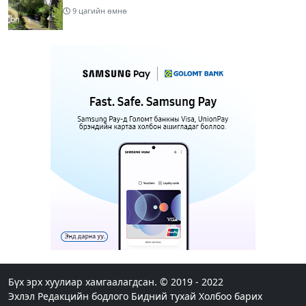
9 цагийн өмнө
МИАТ ТӨХК “БОИНГ“ компанитай хамтын
ажиллагаагаа өргөжүүлнэ
10 цагийн өмнө
1
Б.Дашпүрэв: Орон нутгийн иргэд намрын ургац
хураалт, хадлантай холбоотой ШТС-уудаар
зөөврийн саваар автобензин авч болно
10 цагийн өмнө
1
Дуучин A Cool буюу Б.Анхбаяр Төв цэнгэлдэх
хүрээлэнгийн Үйл ажиллагаа, олон нийтийн
тоглолт хариуцсан захирлаар томилогджээ
13 цагийн өмнө
8
“Хотын дарга сонсож байна” 150150 тусгай
дугаарыг наймдугаар сарын 14-нөөс ажиллуулж
эхэлнэ
Бүх эрх хуулиар хамгаалагдсан. © 2019 - 2022
Эхлэл
Редакцийн бодлого
Бидний тухай
Холбоо барих
13 цагийн өмнө