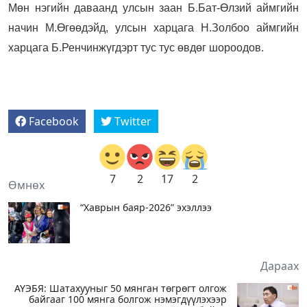
Мөн нэгийн даваанд улсын заан Б.Бат-Өлзий аймгийн
начин М.Өгөөдэйд, улсын харцага Н.Золбоо аймгийн
харцага Б.Ренчинжүгдэрт тус тус өвдөг шороодов.
Facebook
Twitter
7
2
17
2
Өмнөх
“Хаврын баяр-2026” эхэллээ
Дараах
АҮЭБЯ: Шатахууныг 50 мянган төгрөгт олгож
байгааг 100 мянга болгож нэмэгдүүлэхээр