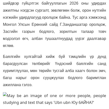
шийдвэр гүйцэтгэх байгууллагын 2026 оны удирдах
ажилтны нэгдсэн сургалт, зөвлөгөөн болж, орон нутгийн
нэгжийн удирдлагууд оролцож байна. Тус арга хэмжээнд
Монгол Улсын Ерөнхий сайд Г.Занданшатар оролцож,
Засгийн газрын бодлого, зорилтын талаар товч
мэдээлэл өгч, албан тушаалтнуудад үүрэг даалгавар
өглөө.
Баялгийн хулгайтай хийж буй тэмцлийн үр дүнд
барагдуулсан төлбөрийг Үндэсний баялгийн санд
хуримтлуулах, мөн төрийн тусгай алба хаагч болон эмч,
багш нарыг орон сууцжуулах бодлого баримтлан
ажиллана гэлээ.