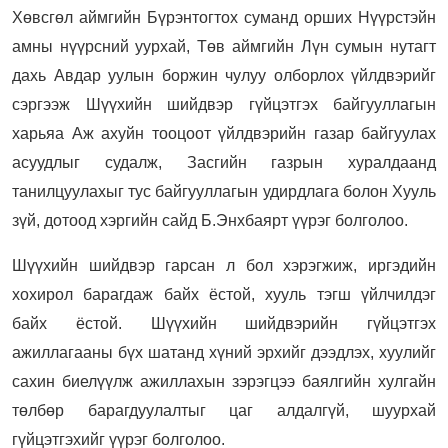
Хөвсгөл аймгийн Бүрэнтогтох суманд орших Нүүрстэйн
амны нүүрсний уурхай, Төв аймгийн Лүн сумын нутагт
дахь Авдар уулын боржин чулуу олборлох үйлдвэрийг
сэргээж Шүүхийн шийдвэр гүйцэтгэх байгууллагын
харьяа Аж ахуйн тооцоот үйлдвэрийн газар байгуулах
асуудлыг судалж, Засгийн газрын хуралдаанд
танилцуулахыг тус байгууллагын удирдлага болон Хууль
зүй, дотоод хэргийн сайд Б.Энхбаярт үүрэг болголоо.
Шүүхийн шийдвэр гарсан л бол хэрэгжиж, иргэдийн
хохирол барагдаж байх ёстой, хууль тэгш үйлчилдэг
байх ёстой. Шүүхийн шийдвэрийн гүйцэтгэх
ажиллагааны бүх шатанд хүний эрхийг дээдлэх, хуулийг
сахин биелүүлж ажиллахын зэрэгцээ баялгийн хулгайн
төлбөр барагдуулалтыг цаг алдалгүй, шуурхай
гүйцэтгэхийг үүрэг болголоо.