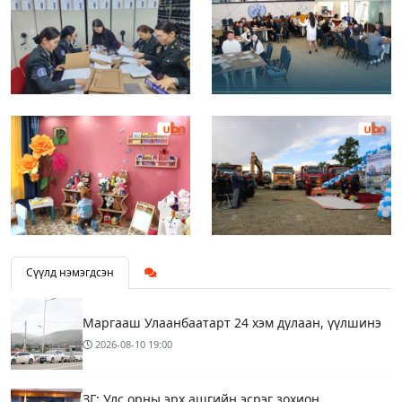
Сүүлд нэмэгдсэн
Маргааш Улаанбаатарт 24 хэм дулаан, үүлшинэ
2026-08-10
19:00
ЗГ: Улс орны эрх ашгийн эсрэг зохион