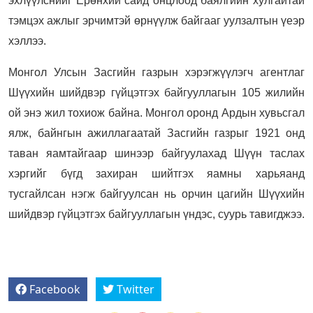
эхлүүлснийг Ерөнхий сайд онцлоод баялгийн хулгайтай
тэмцэх ажлыг эрчимтэй өрнүүлж байгааг уулзалтын үеэр
хэллээ.
Монгол Улсын Засгийн газрын хэрэгжүүлэгч агентлаг
Шүүхийн шийдвэр гүйцэтгэх байгууллагын 105 жилийн
ой энэ жил тохиож байна. Монгол оронд Ардын хувьсгал
ялж, байнгын ажиллагаатай Засгийн газрыг 1921 онд
таван яамтайгаар шинээр байгуулахад Шүүн таслах
хэргийг бүгд захиран шийтгэх яамны харьяанд
тусгайлсан нэгж байгуулсан нь орчин цагийн Шүүхийн
шийдвэр гүйцэтгэх байгууллагын үндэс, суурь тавигджээ.
Facebook
Twitter