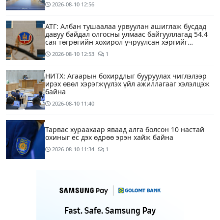
2026-08-10
12:56
АТГ: Албан тушаалаа урвуулан ашиглаж бусдад
давуу байдал олгосны улмаас байгууллагад 54.4
сая төгрөгийн хохирол учруулсан хэргийг
прокурорт шилжүүллээ
2026-08-10
12:53
1
НИТХ: Агаарын бохирдлыг бууруулах чиглэлээр
ирэх өвөл хэрэгжүүлэх үйл ажиллагааг хэлэлцэж
байна
2026-08-10
11:40
Тарвас хураахаар яваад алга болсон 10 настай
охиныг ес дэх өдрөө эрэн хайж байна
2026-08-10
11:34
1
“COP17 хурлын үеэр хувийн автомашины
хэрэглээг бууруулах зорилгоор тэгш, сондгой
дугаарын хязгаарлалтыг 28 хоногийн хугацаанд
хийнэ“
2026-08-10
11:25