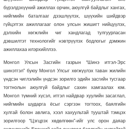
бүрэлдэхүүний ажиллах орчин, аюулгүй байдлыг хангах,
нийгмийн баталгааг дээшлүүлэх, шүүхийн шийдвэр
гүйцэтгэх ажиллагааг олон улсын жишигт нийцүүлэх,
дэлхийн хөгжлийн чиг хандлагад тулгуурласан
дэвшилтэт технологийг нэвтрүүлэх бодлогыг дэмжин
ажиллахаа илэрхийллээ.
Монгол Улсын Засгийн газрын “Шинэ итгэл-Эрс
шинэтгэл” буюу Монгол Улсыг хөгжүүлэх таван жилийн
үндсэн чиглэлийн үндсэн зорилго эдийн засгийн тусгаар
тогтнолын аюулгүй байдлыг сахин хамгаалах юм.
Монгол түмний хүсэл, итгэл найдвар хуулийн засаглал,
нийгмийн шударга ёсыг сэргээн тогтоох, баялгийн
хулгай болон авлига, хээл хахуультай тууштай тэмцэх
зорилгоор “Цэгцрэх хөдөлгөөн”-ийг улс орон даяар