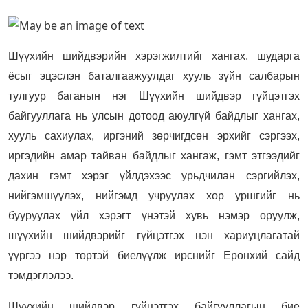
Шүүхийн шийдвэрийн хэрэгжилтийг хангах, шударга
ёсыг эцэслэн баталгаажуулдаг хууль зүйн салбарын
тулгуур баганын нэг Шүүхийн шийдвэр гүйцэтгэх
байгууллага нь улсын дотоод аюулгүй байдлыг хангах,
хууль сахиулах, иргэний зөрчигдсөн эрхийг сэргээх,
иргэдийн амар тайван байдлыг хангаж, гэмт этгээдийг
дахин гэмт хэрэг үйлдэхээс урьдчилан сэргийлэх,
нийгэмшүүлэх, нийгэмд учруулах хор уршгийг нь
бууруулах үйл хэрэгт үнэтэй хувь нэмэр оруулж,
шүүхийн шийдвэрийг гүйцэтгэх нэн хариуцлагатай
үүргээ нэр төртэй биелүүлж ирснийг Ерөнхий сайд
тэмдэглэлээ.
Шүүхийн шийдвэр гүйцэтгэх байгууллагын бие