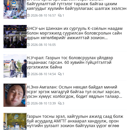
байгуулалттай гүтгэлэг тарааж байгаа цахим
хаягуудыг хуулийн байгууллагаас шалгаж эхэлсэн
2026-08-10
16:57
1
БНСУ-ын Шинхан их сургууль К-соёлын наадам
болон мэргэжилд суурилсан боловсролын сайн
дурын хөтөлбөрийг амжилттай зохион
байгууллаа
2026-08-10
16:05
Н.Учрал: Газрын тос боловсруулах үйлдвэр
гацаанаас гарсан. 60 хувийн гүйцэтгэлтэй
үргэлжилж байна
2026-08-10
14:54
1
Н.Энх-Амгалан: Ослын нөхцөл байдал миний
эсрэг эргэж магадгүй байгаа тул ослыг харсан,
үзсэн хүмүүс холбогдож, бодит явдлын талаар
ярьж өгч тусална уу
2026-08-10
13:39
3
Газрын тосны эрэл, хайгуулын ажилд саад болж
буй асуудалд АМГТГ анхаарал хандуулж, орон
нутгийн уулзалт зохион байгуулах үүрэг өглөө