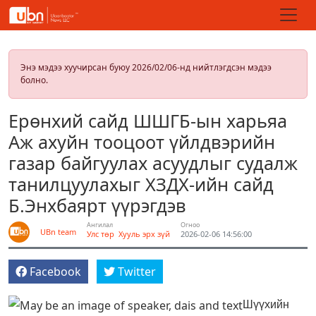
Энэ мэдээ хуучирсан буюу 2026/02/06-нд нийтлэгдсэн мэдээ
болно.
Ерөнхий сайд ШШГБ-ын харьяа
Аж ахуйн тооцоот үйлдвэрийн
газар байгуулах асуудлыг судалж
танилцуулахыг ХЗДХ-ийн сайд
Б.Энхбаярт үүрэгдэв
Ангилал
Огноо
UBn team
Улс төр
Хууль эрх зүй
2026-02-06 14:56:00
Facebook
Twitter
Шүүхийн