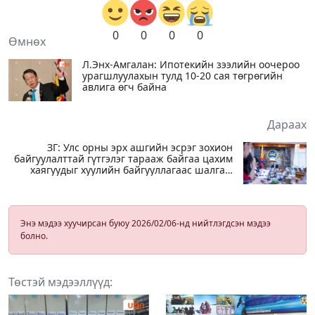
0
0
0
0
Өмнөх
Л.Энх-Амгалан: Ипотекийн зээлийн оочероо
урагшлуулахын тулд 10-20 сая төгрөгийн
авлига өгч байна
Дараах
ЗГ: Улс орны эрх ашгийн эсрэг зохион
байгуулалттай гүтгэлэг тарааж байгаа цахим
хаягуудыг хуулийн байгууллагаас шалгаж
эхэлсэн
Энэ мэдээ хуучирсан буюу 2026/02/06-нд нийтлэгдсэн мэдээ
болно.
Төстэй мэдээллүүд: