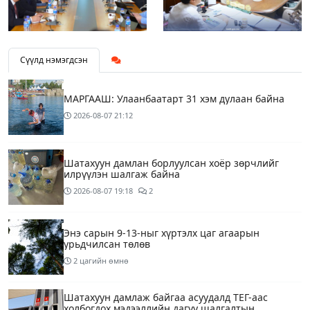
Сүүлд нэмэгдсэн
МАРГААШ: Улаанбаатарт 31 хэм дулаан байна
2026-08-07
21:12
Шатахуун дамлан борлуулсан хоёр зөрчлийг
илрүүлэн шалгаж байна
2026-08-07
19:18
2
Энэ сарын 9-13-ныг хүртэлх цаг агаарын
урьдчилсан төлөв
2 цагийн өмнө
Шатахуун дамлаж байгаа асуудалд ТЕГ-аас
холбогдох мэдээллийн дагуу шалгалтын