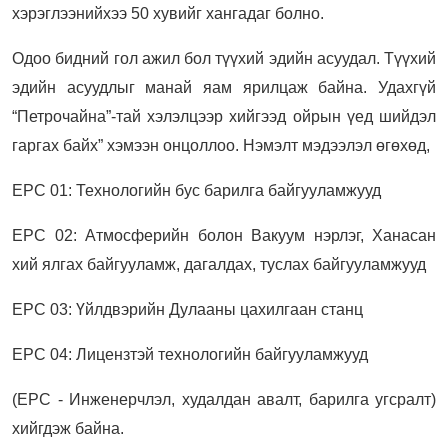
хэрэглээнийхээ 50 хувийг хангадаг болно.
Одоо бидний гол ажил бол түүхий эдийн асуудал. Түүхий
эдийн асуудлыг манай яам ярилцаж байна. Удахгүй
“Петрочайна”-тай хэлэлцээр хийгээд ойрын үед шийдэл
гаргах байх” хэмээн онцоллоо. Нэмэлт мэдээлэл өгөхөд,
EPC 01: Технологийн бус барилга байгууламжууд
EPC 02: Атмосферийн болон Вакуум нэрлэг, Ханасан
хий ялгах байгууламж, дагалдах, туслах байгууламжууд
EPC 03: Үйлдвэрийн Дулааны цахилгаан станц
EPC 04: Лицензтэй технологийн байгууламжууд
(EPC - Инженерчлэл, худалдан авалт, барилга угсралт)
хийгдэж байна.