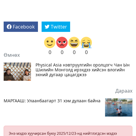
Facebook
Twitter
0
0
0
0
Өмнөх
Physical Asia нэвтрүүлгийн оролцогч Чан Ын
Шилийн Монголд ирэхдээ хийсэн влогийн
эхний дугаар цацагджээ
Дараах
МАРГААШ: Улаанбаатарт 31 хэм дулаан байна
Энэ мэдээ хуучирсан буюу 2025/12/23-нд нийтлэгдсэн мэдээ