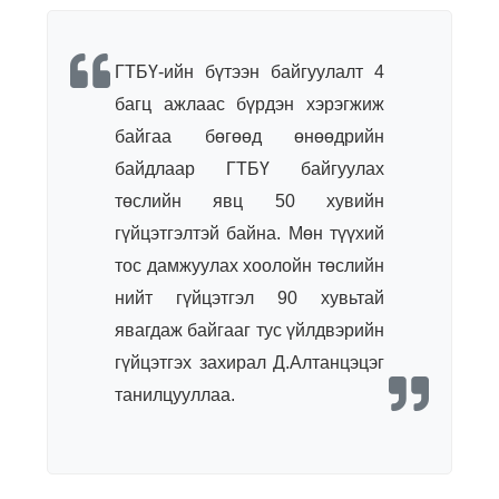
ГТБҮ-ийн бүтээн байгуулалт 4
багц ажлаас бүрдэн хэрэгжиж
байгаа бөгөөд өнөөдрийн
байдлаар ГТБҮ байгуулах
төслийн явц 50 хувийн
гүйцэтгэлтэй байна. Мөн түүхий
тос дамжуулах хоолойн төслийн
нийт гүйцэтгэл 90 хувьтай
явагдаж байгааг тус үйлдвэрийн
гүйцэтгэх захирал Д.Алтанцэцэг
танилцууллаа.