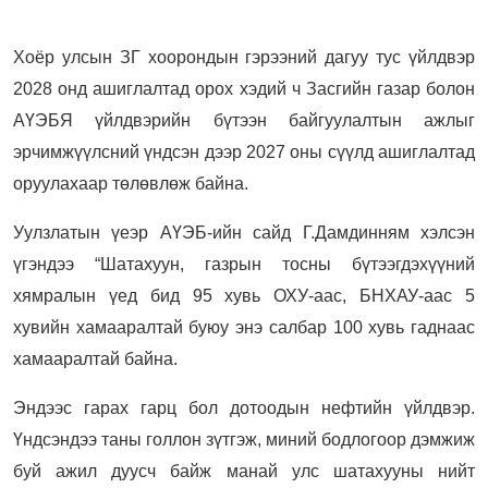
Хоёр улсын ЗГ хоорондын гэрээний дагуу тус үйлдвэр
2028 онд ашиглалтад орох хэдий ч Засгийн газар болон
АҮЭБЯ үйлдвэрийн бүтээн байгуулалтын ажлыг
эрчимжүүлсний үндсэн дээр 2027 оны сүүлд ашиглалтад
оруулахаар төлөвлөж байна.
Уулзлатын үеэр АҮЭБ-ийн сайд Г.Дамдинням хэлсэн
үгэндээ “Шатахуун, газрын тосны бүтээгдэхүүний
хямралын үед бид 95 хувь ОХУ-аас, БНХАУ-аас 5
хувийн хамааралтай буюу энэ салбар 100 хувь гаднаас
хамааралтай байна.
Эндээс гарах гарц бол дотоодын нефтийн үйлдвэр.
Үндсэндээ таны голлон зүтгэж, миний бодлогоор дэмжиж
буй ажил дуусч байж манай улс шатахууны нийт