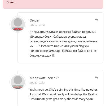
болно.
Өнцөг
2025/12/24
27 онд ашиглалтанд орох гэж байгаа нефтьний
үйлдвэрээ бодит байдлаар сурвалжлаад
гаргаадахдаа энэ олон сэтгүүлчид хэвлэлийнхэн
минь.!!! Тэгвэл та нарыг чин үнэнч бид эрх
чөлөөт оронд амьдарч байгаа юм байна гэж нэг
бодоод үзьедээ .!!!!
Megawatt Icon "Z"
2025/12/23
Yeah, not true. She's spinning this time like no other.
As usual. We should finally acknowledge the Reality.
Unfortunately we got a very short Memory Span.