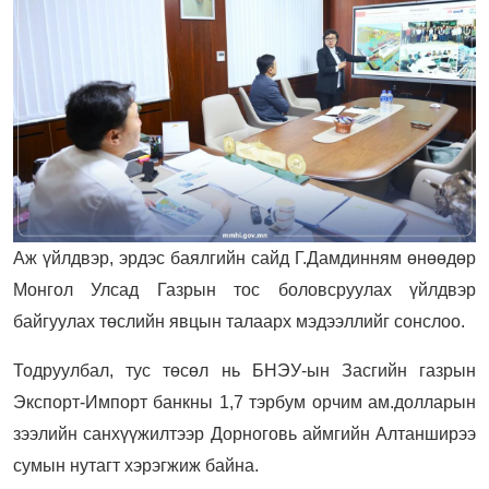
Аж үйлдвэр, эрдэс баялгийн сайд Г.Дамдинням өнөөдөр
Монгол Улсад Газрын тос боловсруулах үйлдвэр
байгуулах төслийн явцын талаарх мэдээллийг сонслоо.
Тодруулбал, тус төсөл нь БНЭУ-ын Засгийн газрын
Экспорт-Импорт банкны 1,7 тэрбум орчим ам.долларын
зээлийн санхүүжилтээр Дорноговь аймгийн Алтанширээ
сумын нутагт хэрэгжиж байна.