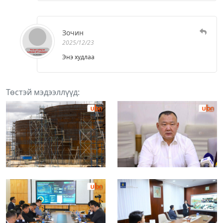
Зочин
2025/12/23
Энэ худлаа
Төстэй мэдээллүүд: