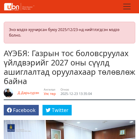
Энэ мэдээ хуучирсан буюу 2025/12/23-нд нийтлэгдсэн мэдээ
болно.
АҮЭБЯ: Газрын тос боловсруулах
үйлдвэрийг 2027 оны сүүлд
ашиглалтад оруулахаар төлөвлөж
байна
Ангилал
Огноо
Д.Дарьсүрэн
Улс төр
2025-12-23 13:35:04
Facebook
Twitter