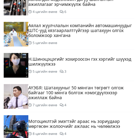
ажиллагааг эрчимжүүлж байна
4 цагийн өмнө
6
Аялал жуулчлалын компанийн автомашинуудыг
ШТС-ууд хязгаарлалтгүйгээр шатахуун олгох
боломжоор хангана
5 цагийн өмнө
Н.Шинэцэцэгийг хохироосон гэх хэргийг шүүхэд
шилжүүлжээ
5 цагийн өмнө
3
АҮЭБЯ: Шатахууныг 50 мянган төгрөгт олгож
байгааг 100 мянга болгож нэмэгдүүлэхээр
ажиллаж байна
7 цагийн өмнө
4
Мотоциклтэй эмэгтэйг араас нь зориудаар
мөргөсөн жолоочийг ажлаас нь чөлөөлжээ
8 цагийн өмнө
4