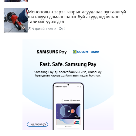
Монополын эсрэг газрыг асуудлаас зугтаалгүй
шатахуун дамлан зарж буй асуудалд хяналт
тавихыг үүрэгдэв
9 цагийн өмнө
2
Тарвас ачих ажилд туслахаар гэрээсээ гарсан 10
настай охиныг 7 дахь өдрөө хайж байна
9 цагийн өмнө
2
АҮЭБЯ: Тэгш, сондгойг мөрдөөгүй 7 ШТС-д
торгууль ногдуулах, тусгай зөвшөөрлийг нь
цуцлах хүртэл арга хэмжээ авахыг сануулав
9 цагийн өмнө
4
Боловсролын сайд Л.Энх-Амгалан Pearson
компанийн удирдлагуудтай уулзаж, хамтын
ажиллагааг гүнзгийрүүлэх талаар ярилцжээ
9 цагийн өмнө