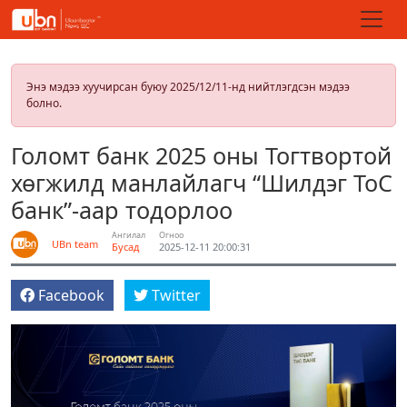
Энэ мэдээ хуучирсан буюу 2025/12/11-нд нийтлэгдсэн мэдээ
болно.
Голомт банк 2025 оны Тогтвортой
хөгжилд манлайлагч “Шилдэг ТоС
банк”-аар тодорлоо
Ангилал
Огноо
UBn team
Бусад
2025-12-11 20:00:31
Facebook
Twitter