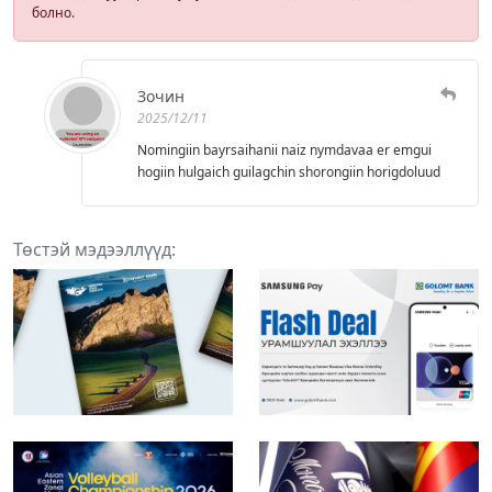
болно.
Зочин
2025/12/11
Nomingiin bayrsaihanii naiz nymdavaa er emgui
hogiin hulgaich guilagchin shorongiin horigdoluud
Төстэй мэдээллүүд: