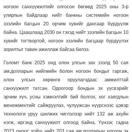
ногоон санхүүжилтийг олгосон бөгөөд 2025 оны 3-р
улирлын байдлаар нийт банкны системийн ногоон
зээлийн багцын 20 орчим хувийг дангаар бүрдүүлж
байна. Цаашлаад 2030 он гэхэд нийт зээлийн багцын 10
хувийг тогтвортой, ногоон зээлийн багцаар бүрдүүлэх
зорилтыг тавин ажиллаж байгаа билээ.
Голомт банк 2025 онд олон улсын зах зээлд 50 сая
ам.долларын нийгмийн болон ногоон бондыг гаргаж,
олон улсын хөрөнгө оруулагчдаас амжилттай
санхүүжилт татсан. Одоогоор бондын эх үүсвэрийг
эрчим хүч, усны хэмнэлтийг бий болгох, хог хаягдлын
менежментийг сайжруулах, чулуужсан нүүрснээс цэвэр
технологи уруу шилжих чиглэлээр нийт 132 аж ахуйн
нэгж, иргэнд санхүүжилт олгоод байна. Үүнээс гадна
2023 оноос хойш нийт 203 сая ам.долларын ногоон эх