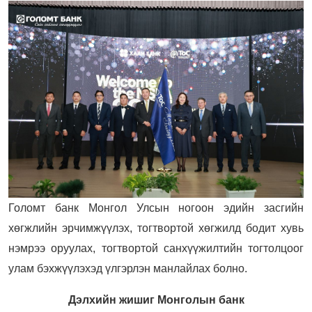
Голомт банк Монгол Улсын ногоон эдийн засгийн
хөгжлийн эрчимжүүлэх, тогтвортой хөгжилд бодит хувь
нэмрээ оруулах, тогтвортой санхүүжилтийн тогтолцоог
улам бэхжүүлэхэд үлгэрлэн манлайлах болно.
Дэлхийн жишиг Монголын банк