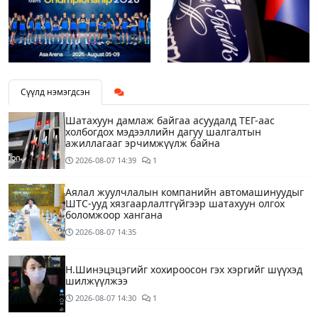
Сүүлд нэмэгдсэн
Шатахуун дамлаж байгаа асуудалд ТЕГ-аас
холбогдох мэдээллийн дагуу шалгалтын
ажиллагааг эрчимжүүлж байна
2026-08-07
14:39
1
Аялал жуулчлалын компанийн автомашинуудыг
ШТС-ууд хязгаарлалтгүйгээр шатахуун олгох
боломжоор хангана
2026-08-07
14:35
Н.Шинэцэцэгийг хохироосон гэх хэргийг шүүхэд
шилжүүлжээ
2026-08-07
14:30
1