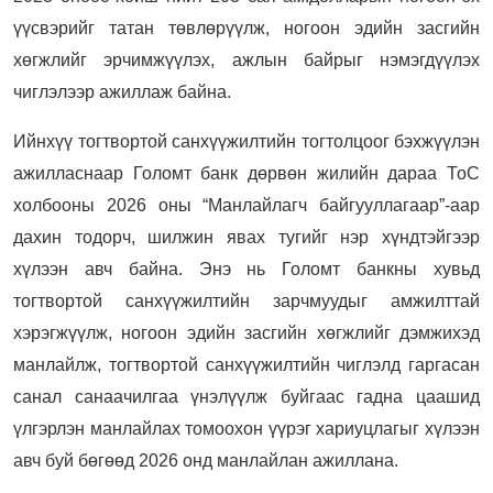
үүсвэрийг татан төвлөрүүлж, ногоон эдийн засгийн
хөгжлийг эрчимжүүлэх, ажлын байрыг нэмэгдүүлэх
чиглэлээр ажиллаж байна.
Ийнхүү тогтвортой санхүүжилтийн тогтолцоог бэхжүүлэн
ажилласнаар Голомт банк дөрвөн жилийн дараа ТоС
холбооны 2026 оны “Манлайлагч байгууллагаар”-аар
дахин тодорч, шилжин явах тугийг нэр хүндтэйгээр
хүлээн авч байна. Энэ нь Голомт банкны хувьд
тогтвортой санхүүжилтийн зарчмуудыг амжилттай
хэрэгжүүлж, ногоон эдийн засгийн хөгжлийг дэмжихэд
манлайлж, тогтвортой санхүүжилтийн чиглэлд гаргасан
санал санаачилгаа үнэлүүлж буйгаас гадна цаашид
үлгэрлэн манлайлах томоохон үүрэг хариуцлагыг хүлээн
авч буй бөгөөд 2026 онд манлайлан ажиллана.