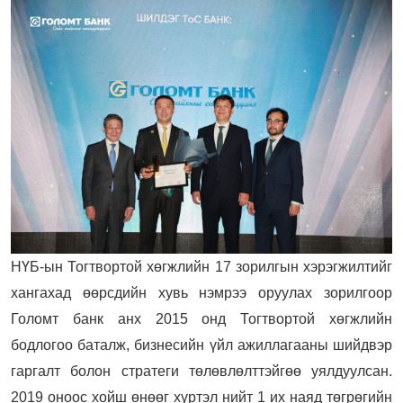
НҮБ-ын Тогтвортой хөгжлийн 17 зорилгын хэрэгжилтийг
хангахад өөрсдийн хувь нэмрээ оруулах зорилгоор
Голомт банк анх 2015 онд Тогтвортой хөгжлийн
бодлогоо баталж, бизнесийн үйл ажиллагааны шийдвэр
гаргалт болон стратеги төлөвлөлттэйгөө уялдуулсан.
2019 оноос хойш өнөөг хүртэл нийт 1 их наяд төгрөгийн