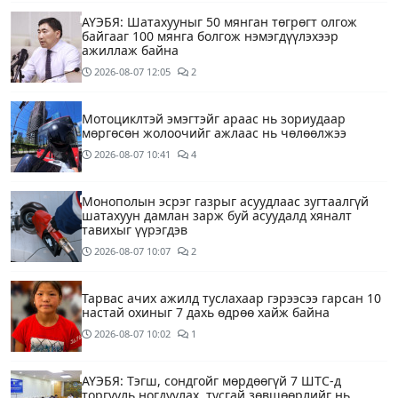
АҮЭБЯ: Шатахууныг 50 мянган төгрөгт олгож
байгааг 100 мянга болгож нэмэгдүүлэхээр
ажиллаж байна
2026-08-07
12:05
2
Мотоциклтэй эмэгтэйг араас нь зориудаар
мөргөсөн жолоочийг ажлаас нь чөлөөлжээ
2026-08-07
10:41
4
Монополын эсрэг газрыг асуудлаас зугтаалгүй
шатахуун дамлан зарж буй асуудалд хяналт
тавихыг үүрэгдэв
2026-08-07
10:07
2
Тарвас ачих ажилд туслахаар гэрээсээ гарсан 10
настай охиныг 7 дахь өдрөө хайж байна
2026-08-07
10:02
1
АҮЭБЯ: Тэгш, сондгойг мөрдөөгүй 7 ШТС-д
торгууль ногдуулах, тусгай зөвшөөрлийг нь