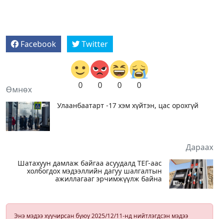
Facebook
Twitter
0
0
0
0
Өмнөх
Улаанбаатарт -17 хэм хүйтэн, цас орохгүй
Дараах
Шатахуун дамлаж байгаа асуудалд ТЕГ-аас
холбогдох мэдээллийн дагуу шалгалтын
ажиллагааг эрчимжүүлж байна
Энэ мэдээ хуучирсан буюу 2025/12/11-нд нийтлэгдсэн мэдээ