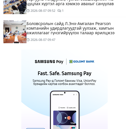
цуцлах хүртэл арга хэмжээ авахыг сануулав
2026-08-07
09:52
1
Боловсролын сайд Л.Энх-Амгалан Pearson
компанийн удирдлагуудтай уулзаж, хамтын
ажиллагааг гүнзгийрүүлэх талаар ярилцжээ
2026-08-07
09:47
Улаанбаатарт 29 хэм дулаан байна
2 цагийн өмнө
С.Амарсайхан: Дуусаагүй барилгад урьдчилсан
байдлаар зөвшөөрөл гэрчилгээ олгохгүй байхаар
зохион байгуулалт хий
12 цагийн өмнө
6
МАРГААШ: Улаанбаатарт 29 хэм дулаан байна
13 цагийн өмнө