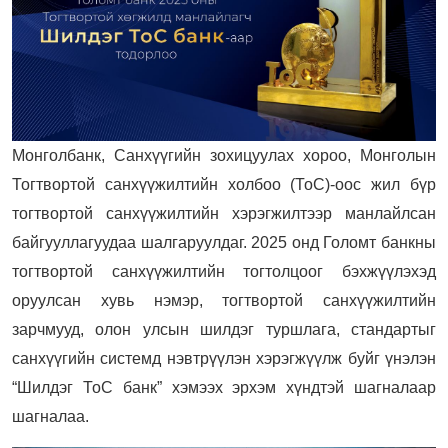
Монголбанк, Санхүүгийн зохицуулах хороо, Монголын
Тогтвортой санхүүжилтийн холбоо (ТоС)-оос жил бүр
тогтвортой санхүүжилтийн хэрэгжилтээр манлайлсан
байгууллагуудаа шалгаруулдаг. 2025 онд Голомт банкны
тогтвортой санхүүжилтийн тогтолцоог бэхжүүлэхэд
оруулсан хувь нэмэр, тогтвортой санхүүжилтийн
зарчмууд, олон улсын шилдэг туршлага, стандартыг
санхүүгийн системд нэвтрүүлэн хэрэгжүүлж буйг үнэлэн
“Шилдэг ТоС банк” хэмээх эрхэм хүндтэй шагналаар
шагналаа.