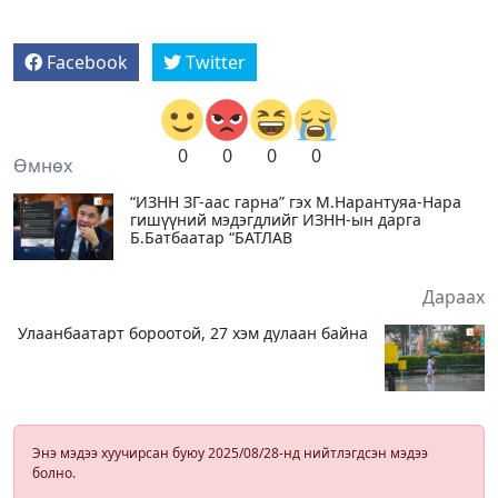
Facebook
Twitter
0
0
0
0
Өмнөх
“ИЗНН ЗГ-аас гарна” гэх М.Нарантуяа-Нара
гишүүний мэдэгдлийг ИЗНН-ын дарга
Б.Батбаатар “БАТЛАВ
Дараах
Улаанбаатарт бороотой, 27 хэм дулаан байна
Энэ мэдээ хуучирсан буюу 2025/08/28-нд нийтлэгдсэн мэдээ
болно.