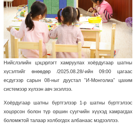
Нийслэлийн цэцэрлэгт хамруулах хоёрдугаар шатны
хүсэлтийг өнөөдөр /2025.08.28/-ийн 09:00 цагаас
есдүгээр сарын 08-ныг дуустал "И-Монголиа" цахим
системээр хүлээн авч эхэллээ.
Хоёрдугаар шатны бүртгэлээр 1-р шатны бүртгэлээс
хоцорсон болон түр оршин суугчийн хүүхэд хамрагдах
боломжтой талаар холбогдох албанаас мэдээллээ.