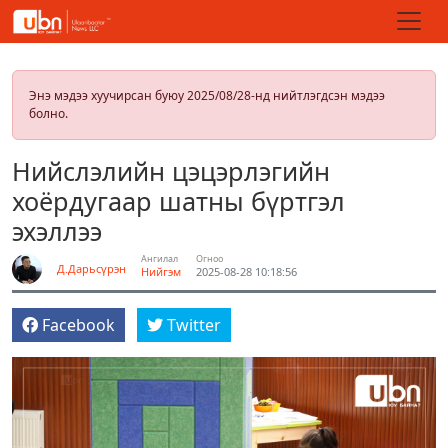
Энэ мэдээ хуучирсан буюу 2025/08/28-нд нийтлэгдсэн мэдээ
болно.
Нийслэлийн цэцэрлэгийн
хоёрдугаар шатны бүртгэл
эхэллээ
Ангилал
Огноо
Д.Дарьсүрэн
Нийгэм
2025-08-28 10:18:56
Facebook
Twitter