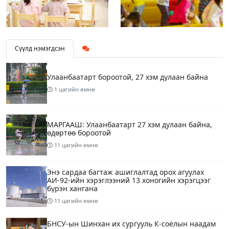
Сүүлд нэмэгдсэн
Улаанбаатарт бороотой, 27 хэм дулаан байна
1 цагийн өмнө
МАРГААШ: Улаанбаатарт 27 хэм дулаан байна,
өдөртөө бороотой
11 цагийн өмнө
Энэ сардаа багтаж ашиглалтад орох агуулах
АИ-92-ийн хэрэглээний 13 хоногийн хэрэгцээг
бүрэн хангана
11 цагийн өмнө
БНСУ-ын Шинхан их сургууль К-соёлын наадам