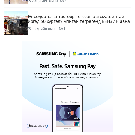
20 цагийн өмнө
4
Өнөөдөр тэгш тоогоор төгссөн автомашинтай
иргэд 50 хүртэлх мянган төгрөгөнд БЕНЗИН авна
1 өдрийн өмнө
1
Өнөөдөр” Аавуудын баяр”-ын өдөр
1 өдрийн өмнө
Улаанбаатарт 31 хэм дулаан байна
1 өдрийн өмнө
МАРГААШ: Улаанбаатарт 31 хэм дулаан байна
1 өдрийн өмнө