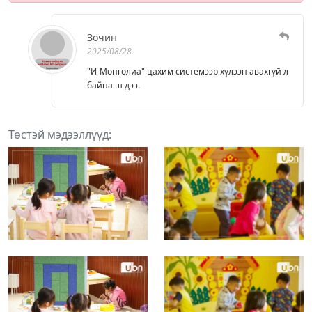
Зочин
2025/08/28
"И-Монголиа" цахим системээр хүлээн авахгүй л
байна ш дээ.
Төстэй мэдээллүүд: