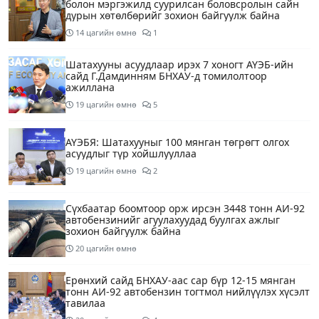
болон мэргэжилд суурилсан боловсролын сайн
дурын хөтөлбөрийг зохион байгуулж байна
14 цагийн өмнө
1
Шатахууны асуудлаар ирэх 7 хоногт АҮЭБ-ийн
сайд Г.Дамдинням БНХАУ-д томилолтоор
ажиллана
19 цагийн өмнө
5
АҮЭБЯ: Шатахууныг 100 мянган төгрөгт олгох
асуудлыг түр хойшлууллаа
19 цагийн өмнө
2
Сүхбаатар боомтоор орж ирсэн 3448 тонн АИ-92
автобензинийг агуулахуудад буулгах ажлыг
зохион байгуулж байна
20 цагийн өмнө
Ерөнхий сайд БНХАУ-аас сар бүр 12-15 мянган
тонн АИ-92 автобензин тогтмол нийлүүлэх хүсэлт
тавилаа