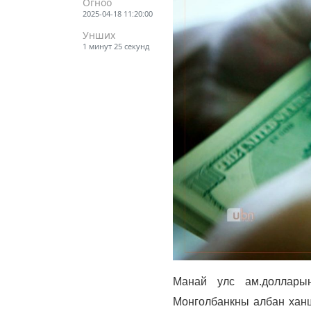
Огноо
2025-04-18 11:20:00
Унших
1 минут 25 секунд
Манай улс ам.доллары
Монголбанкны албан хан