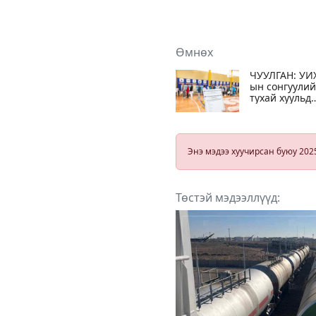
Өмнөх
ЧУУЛГАН: УИ
ын сонгуули
тухай хуульд
өөрчлөлт
оруулах туха
хуулийн
төслийг
Энэ мэдээ хуучирсан буюу 202
эцэслэн
БАТАЛЛАА
Төстэй мэдээллүүд: