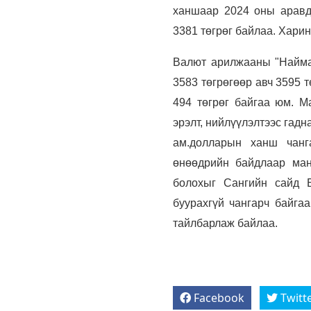
ханшаар 2024 оны аравду
3381 төгрөг байлаа. Хари
Валют арилжааны "Найман
3583 төгрөгөөр авч 3595 т
494 төгрөг байгаа юм. М
эрэлт, нийлүүлэлтээс гад
ам.долларын ханш чанга
өнөөдрийн байдлаар ман
болохыг Сангийн сайд Б
буурахгүй чангарч байга
тайлбарлаж байлаа.
Facebook
Twitt