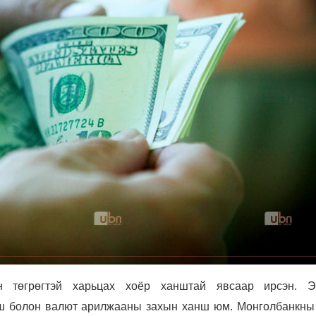
н төгрөгтэй харьцах хоёр ханштай явсаар ирсэн. 
ш болон валют арилжааны захын ханш юм. Монголбанкны