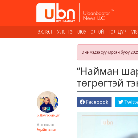
ЭХЛЭЛ
УЛС ТӨР
ОЮУ ТОЛГОЙ
ГОЛ ДҮР
VI
Энэ мэдээ хуучирсан буюу 202
“Найман шар
төгрөгтэй т
Facebook
Twitt
Б.Дэлгэрцэцэг
Ангилал
Эдийн засаг