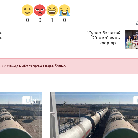
0
0
1
0
Х-
“Супер бэлэгтэй
йн
20 жил“ аяны
хоёр өрөө
байрны эзэн:
й
Охиныхоо
төрсөн өдрөөр
байртай болно
5/04/18-нд нийтлэгдсэн мэдээ болно.
гэдэг хамгийн
том аз завшаан