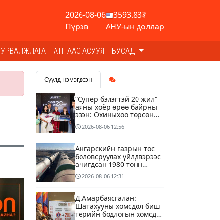
2026-08-06
3593.83₮
Пүрэв
АНУ-ын доллар
СУРВАЛЖЛАГА
АТГ-ААС АСУУЯ
БУСАД
Сүүлд нэмэгдсэн
“Супер бэлэгтэй 20 жил“
аяны хоёр өрөө байрны
эзэн: Охиныхоо төрсөн
өдрөөр байртай болно
2026-08-06
12:56
гэдэг хамгийн том аз
завшаан
Ангарскийн газрын тос
боловсруулах үйлдвэрээс
ачигдсан 1980 тонн
АИ-92 автобензин
2026-08-06
12:31
өнөөдөр Монгол Улсын
хилээр орж ирнэ
Д.Амарбаясгалан:
Шатахууны хомсдол биш
төрийн бодлогын хомсдол