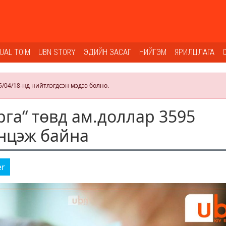
SUAL TOIM
UBN STORY
ЭДИЙН ЗАСАГ
НИЙГЭМ
ЯРИЛЦЛАГА
5/04/18-нд нийтлэгдсэн мэдээ болно.
га“ төвд ам.доллар 3595
энцэж байна
er