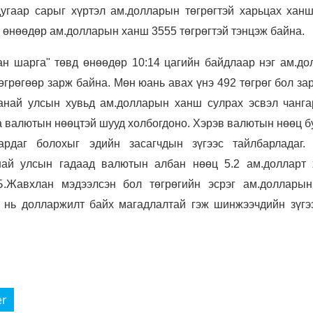
гаар сарыг хүртэл ам.долларын төгрөгтэй харьцах ханш
н өнөөдөр ам.долларын ханш 3555 төгрөгтэй тэнцэж байна.
 шарга" төвд өнөөдөр 10:14 цагийн байдлаар нэг ам.до
өгрөгөөр зарж байна. Мөн юань авах үнэ 492 төгрөг бол за
анай улсын хувьд ам.долларын ханш сулрах эсвэл чанга
на валютын нөөцтэй шууд холбогдоно. Хэрэв валютын нөөц 
рдаг болохыг эдийн засагчдын зүгээс тайлбарладаг.
ай улсын гадаад валютын албан нөөц 5.2 ам.долларт 
.Жавхлан мэдээлсэн бол төгрөгийн эсрэг ам.доллары
а нь долларжилт байх магадлалтай гэж шинжээчдийн зүгэ
er