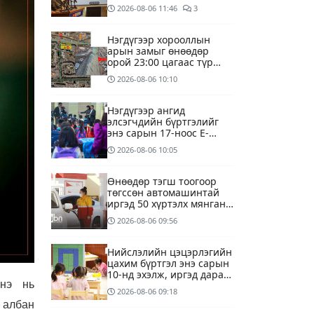
үүсээд байна
2026-08-06
11:46
3
Нэгдүгээр хорооллын
арын замыг өнөөдөр
орой 23:00 цагаас түр
хааж, борооны ус
2026-08-06
10:10
зайлуулах шугамын
хөндлөн сэтэлгээ хийнэ
Нэгдүгээр ангид
элсэгчдийн бүртгэлийг
энэ сарын 17-ноос E-
Mongolia системээр
2026-08-06
10:05
зохион байгуулна
Өнөөдөр тэгш тоогоор
төгссөн автомашинтай
иргэд 50 хүртэлх мянган
төгрөгөнд БЕНЗИН авна
2026-08-06
09:56
Нийслэлийн цэцэрлэгийн
цахим бүртгэл энэ сарын
10-нд эхэлж, иргэд дараах
Энэ нь
зүйлсийг анхаарах
2026-08-06
09:18
шаардлагатай
 албан