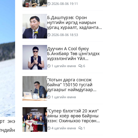
2026-08-06
19:11
Б.Дашпүрэв: Орон
нутгийн иргэд намрын
ургац хураалт, хадлантай
холбоотой ШТС-уудаар
2026-08-06
18:53
зөөврийн саваар
автобензин авч болно
Дуучин A Cool буюу
Б.Анхбаяр Төв цэнгэлдэх
хүрээлэнгийн Үйл
ажиллагаа, олон нийтийн
1 цагийн өмнө
6
тоглолт хариуцсан
захирлаар томилогджээ
“Хотын дарга сонсож
байна” 150150 тусгай
дугаарыг наймдугаар
сарын 14-нөөс
1 цагийн өмнө
ажиллуулж эхэлнэ
“Супер бэлэгтэй 20 жил“
аяны хоёр өрөө байрны
эзэн: Охиныхоо төрсөн
рт энэ
өдрөөр байртай болно
4 цагийн өмнө
1
лчдийн
гэдэг хамгийн том аз
завшаан