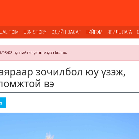
SUAL TOIM
UBN STORY
ЭДИЙН ЗАСАГ
НИЙГЭМ
ЯРИЛЦЛАГА
5/03/08-нд нийтлэгдсэн мэдээ болно.
аяраар зочилбол юу үзэж,
ломжтой вэ
er