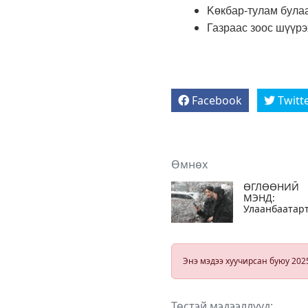
Kөкбар-тулам була
Газраас зоос шүүрэ
Facebook
Twitt
Өмнөх
ӨГЛӨӨНИЙ
МЭНД:
Улаанбаатар
-6 хэм хүйтэн
цас орж
шуурна
Энэ мэдээ хуучирсан буюу 202
Төстэй мэдээллүүд: