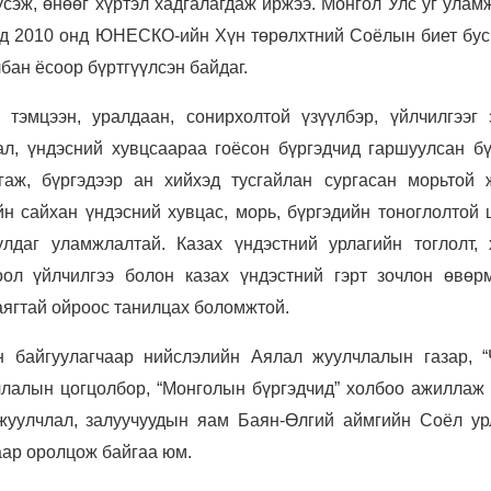
сэж, өнөөг хүртэл хадгалагдаж иржээ. Монгол Улс уг улам
ьд 2010 онд ЮНЕСКО-ийн Хүн төрөлхтний Соёлын биет бус
бан ёсоор бүртгүүлсэн байдаг.
тэмцээн, уралдаан, сонирхолтой үзүүлбэр, үйлчилгээг 
ал, үндэсний хувцсаараа гоёсон бүргэдчид гаршуулсан бү
гаж, бүргэдээр ан хийхэд тусгайлан сургасан морьтой 
йн сайхан үндэсний хувцас, морь, бүргэдийн тоноглолтой 
лдаг уламжлалтай. Казах үндэстний урлагийн тоглолт, 
оол үйлчилгээ болон казах үндэстний гэрт зочлон өвөр
ягтай ойроос танилцах боломжтой.
 байгуулагчаар нийслэлийн Аялал жуулчлалын газар, “
члалын цогцолбор, “Монголын бүргэдчид” холбоо ажиллаж 
жуулчлал, залуучуудын яам Баян-Өлгий аймгийн Соёл ур
аар оролцож байгаа юм.