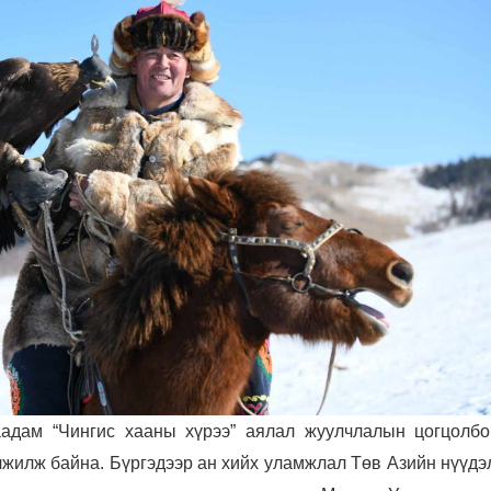
аадам “Чингис хааны хүрээ” аялал жуулчлалын цогцолбо
жилж байна. Бүргэдээр ан хийх уламжлал Төв Азийн нүүдэ