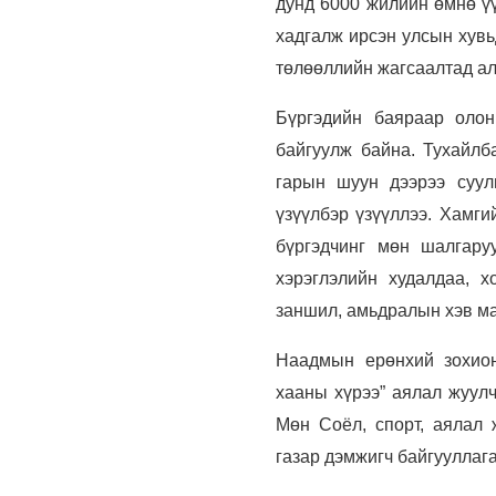
дунд 6000 жилийн өмнө үү
хадгалж ирсэн улсын хув
төлөөллийн жагсаалтад ал
Бүргэдийн баяраар олон 
байгуулж байна. Тухайлб
гарын шуун дээрээ суул
үзүүлбэр үзүүллээ. Хамги
бүргэдчинг мөн шалгаруу
хэрэглэлийн худалдаа, х
заншил, амьдралын хэв ма
Наадмын ерөнхий зохион
хааны хүрээ” аялал жуул
Мөн Соёл, спорт, аялал 
газар дэмжигч байгууллаг