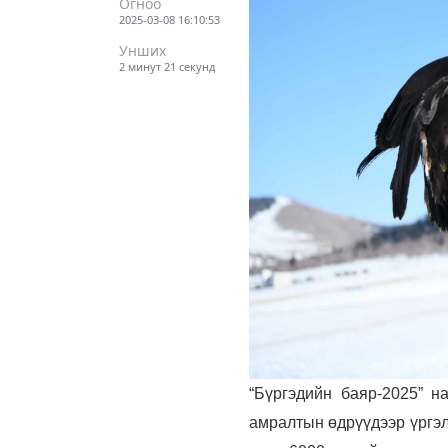
Огноо
2025-03-08 16:10:53
Унших
2 минут 21 секунд
“Бүргэдийн баяр-2025” н
амралтын өдрүүдээр үргэл