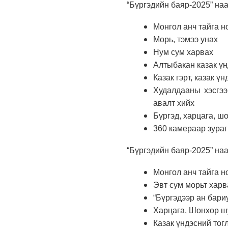
“Бүргэдийн баяр-2025” на
Монгол анч тайга н
Морь, тэмээ унах
Нум сум харвах
Алтыбакан казак ү
Казак гэрт, казак ү
Худалдааны хэсгээ
авалт хийх
Бүргэд, харцага, ш
360 камераар зураг
“Бүргэдийн баяр-2025” на
Монгол анч тайга н
Эвт сум морьт хар
“Бүргэдээр ан бари
Харцага, Шонхор ш
Казак үндэсний тог