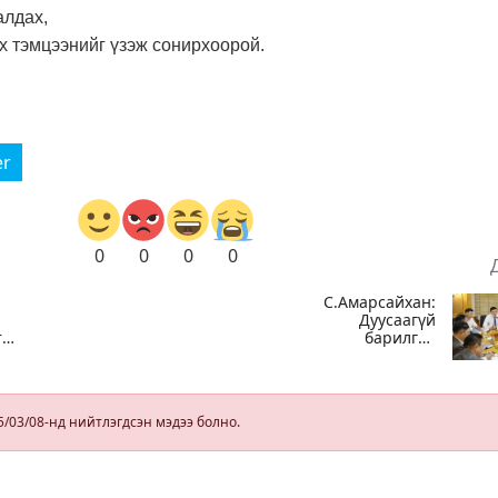
алдах,
х тэмцээнийг үзэж сонирхоорой.
er
0
0
0
0
С.Амарсайхан:
Дуусаагүй
т
барилгад
,
урьдчилсан
байдлаар
зөвшөөрөл
гэрчилгээ
5/03/08-нд нийтлэгдсэн мэдээ болно.
олгохгүй
байхаар зохион
байгуулалт хий