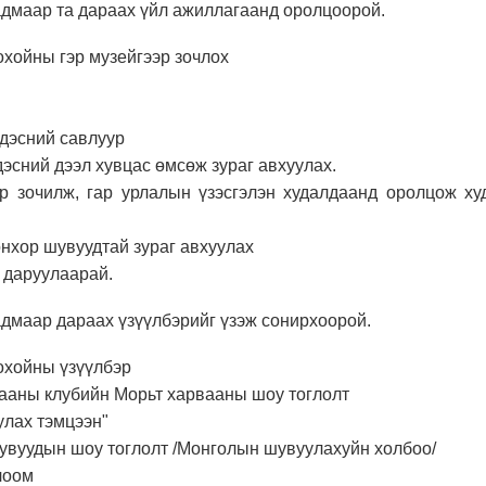
адмаар та дараах үйл ажиллагаанд оролцоорой.
охойны гэр музейгээр зочлох
ндэсний савлуур
ндэсний дээл хувцас өмсөж зураг авхуулах.
р зочилж, гар урлалын үзэсгэлэн худалдаанд оролцож ху
онхор шувуудтай зураг авхуулах
 даруулаарай.
адмаар дараах үзүүлбэрийг үзэж сонирхоорой.
охойны үзүүлбэр
вааны клубийн Морьт харвааны шоу тоглолт
улах тэмцээн"
увуудын шоу тоглолт /Монголын шувуулахуйн холбоо/
лоом