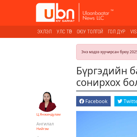
ЭХЛЭЛ
УЛС ТӨР
ОЮУ ТОЛГОЙ
ГОЛ ДҮР
VI
Энэ мэдээ хуучирсан буюу 202
Бүргэдийн б
сонирхох бо
Facebook
Twitt
Ц.Янжиндулам
Ангилал
Нийгэм