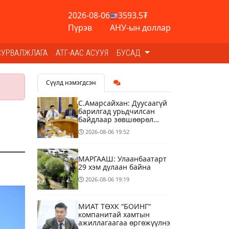
2026-08-06
3593.5₮
Пүрэв
АНУ-ын доллар
СУРВАЛЖЛАГА
АТГ-ААС АСУУЯ
БУСАД
Сүүлд нэмэгдсэн
С.Амарсайхан: Дуусаагүй
барилгад урьдчилсан
байдлаар зөвшөөрөл
гэрчилгээ олгохгүй
2026-08-06
19:52
байхаар зохион
байгуулалт хий
МАРГААШ: Улаанбаатарт
29 хэм дулаан байна
2026-08-06
19:19
МИАТ ТӨХК “БОИНГ“
компанитай хамтын
ажиллагаагаа өргөжүүлнэ