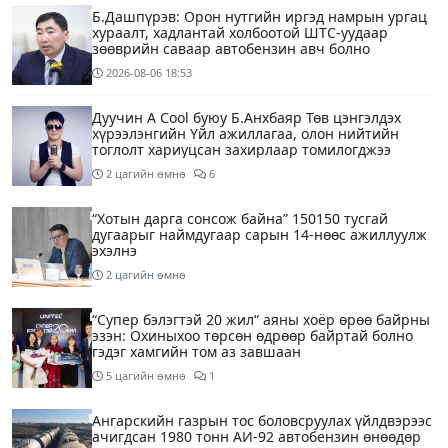
Б.Дашпүрэв: Орон нутгийн иргэд намрын ургац
хураалт, хадлантай холбоотой ШТС-уудаар
зөөврийн саваар автобензин авч болно
2026-08-06
18:53
Дуучин A Cool буюу Б.Анхбаяр Төв цэнгэлдэх
хүрээлэнгийн Үйл ажиллагаа, олон нийтийн
тоглолт хариуцсан захирлаар томилогджээ
2 цагийн өмнө
6
“Хотын дарга сонсож байна” 150150 тусгай
дугаарыг наймдугаар сарын 14-нөөс ажиллуулж
эхэлнэ
2 цагийн өмнө
“Супер бэлэгтэй 20 жил“ аяны хоёр өрөө байрны
эзэн: Охиныхоо төрсөн өдрөөр байртай болно
гэдэг хамгийн том аз завшаан
5 цагийн өмнө
1
Ангарскийн газрын тос боловсруулах үйлдвэрээс
ачигдсан 1980 тонн АИ-92 автобензин өнөөдөр