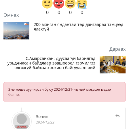
0
0
0
0
Өмнөх
200 мянган яндантай төр дангаараа тэмцээд
ялахгүй
Дараах
С.Амарсайхан: Дуусаагүй барилгад
урьдчилсан байдлаар зөвшөөрөл гэрчилгээ
олгохгүй байхаар зохион байгуулалт хий
Энэ мэдээ хуучирсан буюу 2024/12/21-нд нийтлэгдсэн мэдээ
болно.
Зочин
2024/12/22