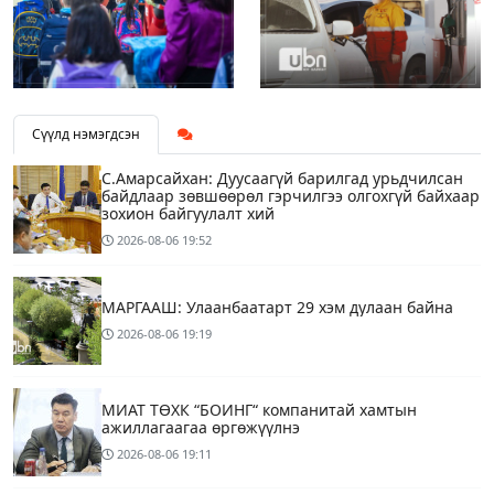
Сүүлд нэмэгдсэн
С.Амарсайхан: Дуусаагүй барилгад урьдчилсан
байдлаар зөвшөөрөл гэрчилгээ олгохгүй байхаар
зохион байгуулалт хий
2026-08-06
19:52
МАРГААШ: Улаанбаатарт 29 хэм дулаан байна
2026-08-06
19:19
МИАТ ТӨХК “БОИНГ“ компанитай хамтын
ажиллагаагаа өргөжүүлнэ
2026-08-06
19:11