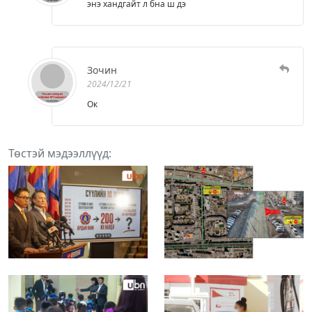
энэ хандгайт л бна ш дэ
Зочин
2024/12/21
Ок
Төстэй мэдээллүүд: