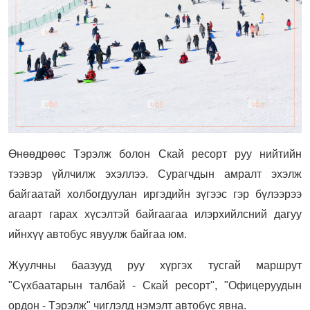
Өнөөдрөөс Тэрэлж болон Скай ресорт руу нийтийн
тээвэр үйлчилж эхэллээ. Сурагчдын амралт эхэлж
байгаатай холбогдуулан иргэдийн зүгээс гэр бүлээрээ
агаарт гарах хүсэлтэй байгаагаа илэрхийлсний дагуу
ийнхүү автобус явуулж байгаа юм.
Жуулчны баазууд руу хүргэх тусгай маршрут
"Сүхбаатарын талбай - Скай ресорт", "Офицеруудын
ордон - Тэрэлж" чиглэлд нэмэлт автобус явна.