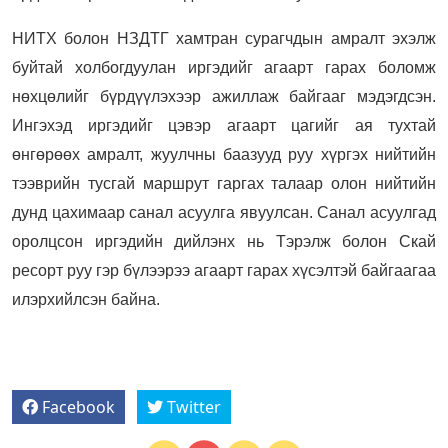
НИТХ болон НЗДТГ хамтран сурагчдын амралт эхэлж
буйтай холбогдуулан иргэдийг агаарт гарах боломж
нөхцөлийг бүрдүүлэхээр ажиллаж байгааг мэдэгдсэн.
Ингэхэд иргэдийг цэвэр агаарт цагийг ая тухтай
өнгөрөөх амралт, жуулчны баазууд руу хүргэх нийтийн
тээврийн тусгай маршрут гаргах талаар олон нийтийн
дунд цахимаар санал асуулга явуулсан. Санал асуулгад
оролцсон иргэдийн дийлэнх нь Тэрэлж болон Скай
ресорт руу гэр бүлээрээ агаарт гарах хүсэлтэй байгаагаа
илэрхийлсэн байна.
Facebook
Twitter