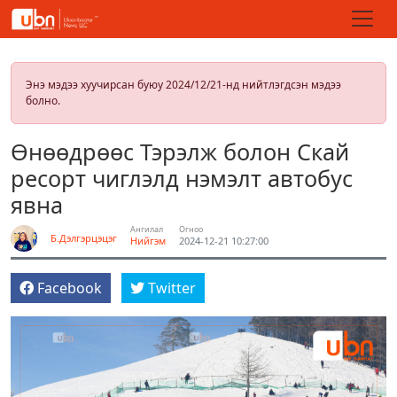
Энэ мэдээ хуучирсан буюу 2024/12/21-нд нийтлэгдсэн мэдээ
болно.
Өнөөдрөөс Тэрэлж болон Скай
ресорт чиглэлд нэмэлт автобус
явна
Ангилал
Огноо
Б.Дэлгэрцэцэг
Нийгэм
2024-12-21 10:27:00
Facebook
Twitter